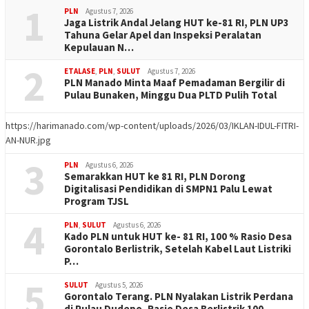
1
PLN
Agustus 7, 2026
Jaga Listrik Andal Jelang HUT ke-81 RI, PLN UP3
Tahuna Gelar Apel dan Inspeksi Peralatan
Kepulauan N…
2
ETALASE
,
PLN
,
SULUT
Agustus 7, 2026
PLN Manado Minta Maaf Pemadaman Bergilir di
Pulau Bunaken, Minggu Dua PLTD Pulih Total
https://harimanado.com/wp-content/uploads/2026/03/IKLAN-IDUL-FITRI-
AN-NUR.jpg
3
PLN
Agustus 6, 2026
Semarakkan HUT ke 81 RI, PLN Dorong
Digitalisasi Pendidikan di SMPN1 Palu Lewat
Program TJSL
4
PLN
,
SULUT
Agustus 6, 2026
Kado PLN untuk HUT ke- 81 RI, 100 % Rasio Desa
Gorontalo Berlistrik, Setelah Kabel Laut Listriki
P…
5
SULUT
Agustus 5, 2026
Gorontalo Terang. PLN Nyalakan Listrik Perdana
di Pulau Dudepo, Rasio Desa Berlistrik 100