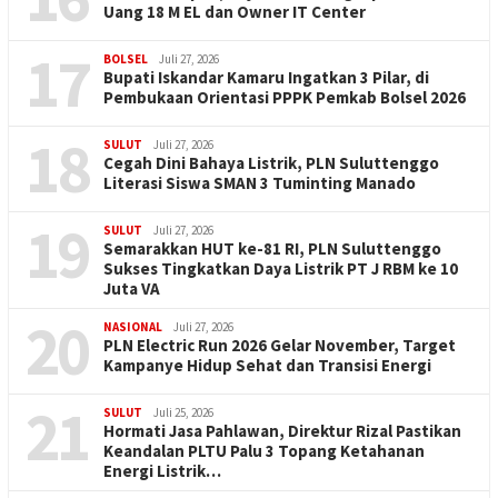
Uang 18 M EL dan Owner IT Center
17
BOLSEL
Juli 27, 2026
Bupati Iskandar Kamaru Ingatkan 3 Pilar, di
Pembukaan Orientasi PPPK Pemkab Bolsel 2026
18
SULUT
Juli 27, 2026
Cegah Dini Bahaya Listrik, PLN Suluttenggo
Literasi Siswa SMAN 3 Tuminting Manado
19
SULUT
Juli 27, 2026
Semarakkan HUT ke-81 RI, PLN Suluttenggo
Sukses Tingkatkan Daya Listrik PT J RBM ke 10
Juta VA
20
NASIONAL
Juli 27, 2026
PLN Electric Run 2026 Gelar November, Target
Kampanye Hidup Sehat dan Transisi Energi
21
SULUT
Juli 25, 2026
Hormati Jasa Pahlawan, Direktur Rizal Pastikan
Keandalan PLTU Palu 3 Topang Ketahanan
Energi Listrik…