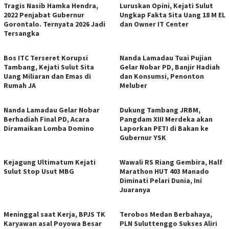
Tragis Nasib Hamka Hendra,
Luruskan Opini, Kejati Sulut
2022 Penjabat Gubernur
Ungkap Fakta Sita Uang 18 M EL
Gorontalo. Ternyata 2026 Jadi
dan Owner IT Center
Tersangka
Bos ITC Terseret Korupsi
Nanda Lamadau Tuai Pujian
Tambang, Kejati Sulut Sita
Gelar Nobar PD, Banjir Hadiah
Uang Miliaran dan Emas di
dan Konsumsi, Penonton
Rumah JA
Meluber
Nanda Lamadau Gelar Nobar
Dukung Tambang JRBM,
Berhadiah Final PD, Acara
Pangdam XIII Merdeka akan
Diramaikan Lomba Domino
Laporkan PETI di Bakan ke
Gubernur YSK
Kejagung Ultimatum Kejati
Wawali RS Riang Gembira, Half
Sulut Stop Usut MBG
Marathon HUT 403 Manado
Diminati Pelari Dunia, Ini
Juaranya
Meninggal saat Kerja, BPJS TK
Terobos Medan Berbahaya,
Karyawan asal Poyowa Besar
PLN Suluttenggo Sukses Aliri