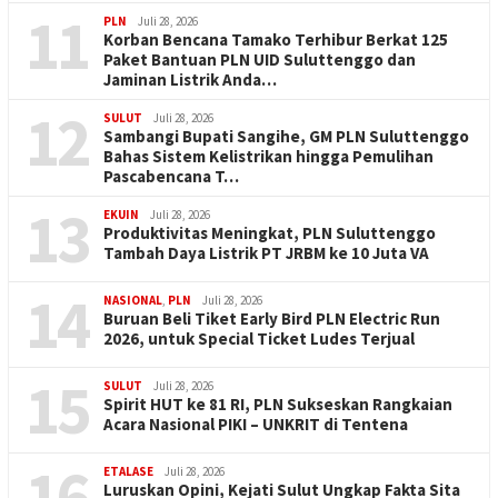
11
PLN
Juli 28, 2026
Korban Bencana Tamako Terhibur Berkat 125
Paket Bantuan PLN UID Suluttenggo dan
Jaminan Listrik Anda…
12
SULUT
Juli 28, 2026
Sambangi Bupati Sangihe, GM PLN Suluttenggo
Bahas Sistem Kelistrikan hingga Pemulihan
Pascabencana T…
13
EKUIN
Juli 28, 2026
Produktivitas Meningkat, PLN Suluttenggo
Tambah Daya Listrik PT JRBM ke 10 Juta VA
14
NASIONAL
,
PLN
Juli 28, 2026
Buruan Beli Tiket Early Bird PLN Electric Run
2026, untuk Special Ticket Ludes Terjual
15
SULUT
Juli 28, 2026
Spirit HUT ke 81 RI, PLN Sukseskan Rangkaian
Acara Nasional PIKI – UNKRIT di Tentena
16
ETALASE
Juli 28, 2026
Luruskan Opini, Kejati Sulut Ungkap Fakta Sita