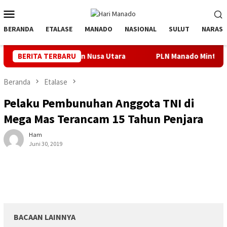
Loncat
Menu
ke
Mobile
konten
BERANDA
ETALASE
MANADO
NASIONAL
SULUT
NARASI
epulauan Nusa Utara
BERITA TERBARU
PLN Manado Minta Maaf Pemadaman Ber
Beranda
Etalase
Pelaku Pembunuhan Anggota TNI di
Mega Mas Terancam 15 Tahun Penjara
Ham
Juni 30, 2019
BACAAN LAINNYA