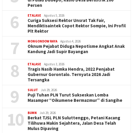
Persen
6
ETALASE
Agustus 5, 2026
Curiga Suksesi Rektor Unsrat Tak Fair,
Mendiktisaintek Copot Rektor Sompie, Ini Profil
Plt Rektor
7
MONGONDOW RAYA
Agustus 4, 2026
Oknum Pejabat Diduga Nepotisme Angkat Anak
Kandung Jadi Supir Bayangan
8
ETALASE
Agustus 3, 2026
Tragis Nasib Hamka Hendra, 2022 Penjabat
Gubernur Gorontalo. Ternyata 2026 Jadi
Tersangka
9
SULUT
Juli 29, 2026
Puji Tuhan PLN Turut Sukseskan Lomba
Masamper “Oikumene Bermazmur” di Sangihe
10
BUMN
Juli 29, 2026
Berkat TJSL PLN Suluttenggo, Petani Kacang
Tilihuwa Makin Sejahtera, Jalan Desa Telah
Mulus Dipaving