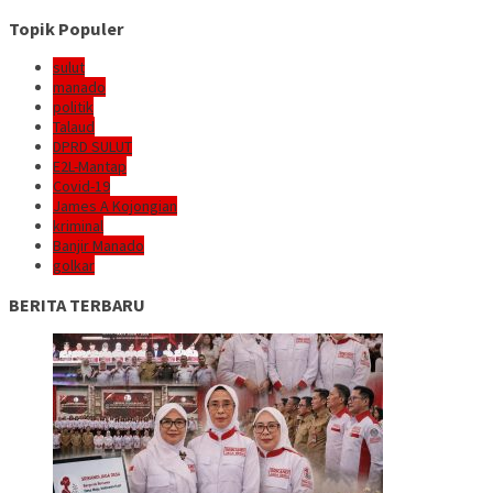
Topik Populer
sulut
manado
politik
Talaud
DPRD SULUT
E2L-Mantap
Covid-19
James A Kojongian
kriminal
Banjir Manado
golkar
BERITA TERBARU