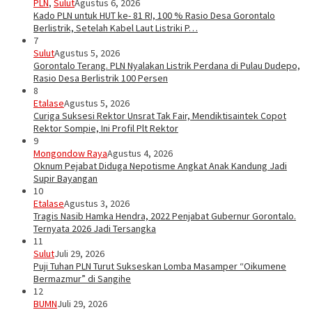
PLN
,
Sulut
Agustus 6, 2026
Kado PLN untuk HUT ke- 81 RI, 100 % Rasio Desa Gorontalo
Berlistrik, Setelah Kabel Laut Listriki P…
7
Sulut
Agustus 5, 2026
Gorontalo Terang. PLN Nyalakan Listrik Perdana di Pulau Dudepo,
Rasio Desa Berlistrik 100 Persen
8
Etalase
Agustus 5, 2026
Curiga Suksesi Rektor Unsrat Tak Fair, Mendiktisaintek Copot
Rektor Sompie, Ini Profil Plt Rektor
9
Mongondow Raya
Agustus 4, 2026
Oknum Pejabat Diduga Nepotisme Angkat Anak Kandung Jadi
Supir Bayangan
10
Etalase
Agustus 3, 2026
Tragis Nasib Hamka Hendra, 2022 Penjabat Gubernur Gorontalo.
Ternyata 2026 Jadi Tersangka
11
Sulut
Juli 29, 2026
Puji Tuhan PLN Turut Sukseskan Lomba Masamper “Oikumene
Bermazmur” di Sangihe
12
BUMN
Juli 29, 2026