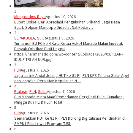
1
Mongondow Raya
Agustus 10, 2026
Bupati Bolsel Beri Apresiasi Pengukuhan Srikandi Jaga Desa
Sulut, Selpian Manoppo Didaulat Nahkodai …
2
SEPAKBOLA
,
Sulut
Agustus 8, 2026
Turnamen BU FC ke 4 Kata Ketua Askot Manado Makin Inovatif,
Banyak Orbitkan Bibit Unggul
https://harimanado.com/wp-content/uploads/2026/03/IKLAN-
IDUL-FITRI-AN-NUR.jpg
3
PLN
Agustus 7, 2026
Jaga Listrik Andal Jelang HUT ke-81 RI, PLN UP3 Tahuna Gelar Apel
dan Inspeksi Peralatan Kepulauan N…
4
Etalase
,
PLN
,
Sulut
Agustus 7, 2026
PLN Manado Minta Maaf Pemadaman Bergilir di Pulau Bunaken,
Minggu Dua PLTD Pulih Total
5
PLN
Agustus 6, 2026
Semarakkan HUT ke 81 RI, PLN Dorong Digitalisasi Pendidikan di
SMPN1 Palu Lewat Program TJSL
6