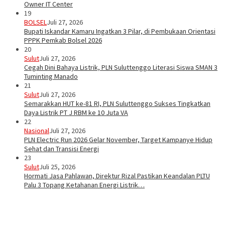
Owner IT Center
19
BOLSEL
Juli 27, 2026
Bupati Iskandar Kamaru Ingatkan 3 Pilar, di Pembukaan Orientasi
PPPK Pemkab Bolsel 2026
20
Sulut
Juli 27, 2026
Cegah Dini Bahaya Listrik, PLN Suluttenggo Literasi Siswa SMAN 3
Tuminting Manado
21
Sulut
Juli 27, 2026
Semarakkan HUT ke-81 RI, PLN Suluttenggo Sukses Tingkatkan
Daya Listrik PT J RBM ke 10 Juta VA
22
Nasional
Juli 27, 2026
PLN Electric Run 2026 Gelar November, Target Kampanye Hidup
Sehat dan Transisi Energi
23
Sulut
Juli 25, 2026
Hormati Jasa Pahlawan, Direktur Rizal Pastikan Keandalan PLTU
Palu 3 Topang Ketahanan Energi Listrik…