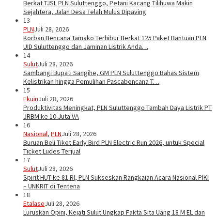
Berkat TJSL PLN Suluttenggo, Petani Kacang Tilihuwa Makin
Sejahtera, Jalan Desa Telah Mulus Dipaving
13
PLN
Juli 28, 2026
Korban Bencana Tamako Terhibur Berkat 125 Paket Bantuan PLN
UID Suluttenggo dan Jaminan Listrik Anda…
14
Sulut
Juli 28, 2026
Sambangi Bupati Sangihe, GM PLN Suluttenggo Bahas Sistem
Kelistrikan hingga Pemulihan Pascabencana T…
15
Ekuin
Juli 28, 2026
Produktivitas Meningkat, PLN Suluttenggo Tambah Daya Listrik PT
JRBM ke 10 Juta VA
16
Nasional
,
PLN
Juli 28, 2026
Buruan Beli Tiket Early Bird PLN Electric Run 2026, untuk Special
Ticket Ludes Terjual
17
Sulut
Juli 28, 2026
Spirit HUT ke 81 RI, PLN Sukseskan Rangkaian Acara Nasional PIKI
– UNKRIT di Tentena
18
Etalase
Juli 28, 2026
Luruskan Opini, Kejati Sulut Ungkap Fakta Sita Uang 18 M EL dan