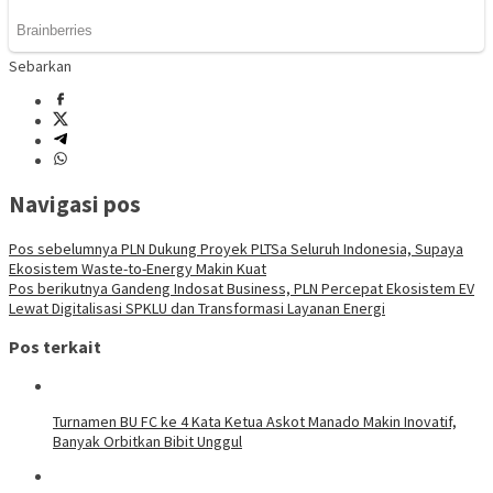
Sebarkan
Navigasi pos
Pos sebelumnya
PLN Dukung Proyek PLTSa Seluruh Indonesia, Supaya
Ekosistem Waste-to-Energy Makin Kuat
Pos berikutnya
Gandeng Indosat Business, PLN Percepat Ekosistem EV
Lewat Digitalisasi SPKLU dan Transformasi Layanan Energi
Pos terkait
Turnamen BU FC ke 4 Kata Ketua Askot Manado Makin Inovatif,
Banyak Orbitkan Bibit Unggul