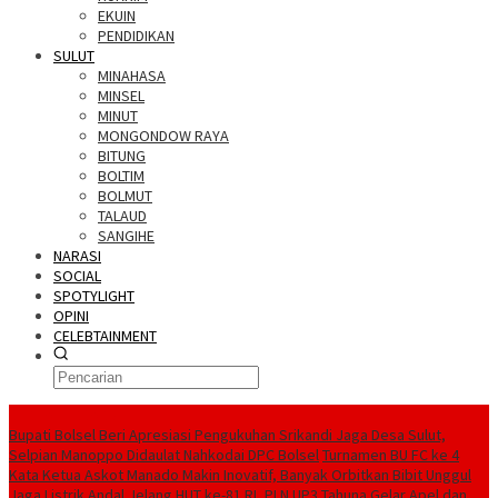
EKUIN
PENDIDIKAN
SULUT
MINAHASA
MINSEL
MINUT
MONGONDOW RAYA
BITUNG
BOLTIM
BOLMUT
TALAUD
SANGIHE
NARASI
SOCIAL
SPOTYLIGHT
OPINI
CELEBTAINMENT
BERITA TERBARU
Bupati Bolsel Beri Apresiasi Pengukuhan Srikandi Jaga Desa Sulut,
Selpian Manoppo Didaulat Nahkodai DPC Bolsel
Turnamen BU FC ke 4
Kata Ketua Askot Manado Makin Inovatif, Banyak Orbitkan Bibit Unggul
Jaga Listrik Andal Jelang HUT ke-81 RI, PLN UP3 Tahuna Gelar Apel dan