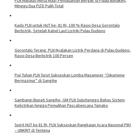
PLN Manado Minta Maaf Pemadaman Bergilir di Pulau Bunaken,
Minggu Dua PLTD Pulih Total
Kado PLN untuk HUT ke- 81 RI, 100 % Rasio Desa Gorontalo
Berlistrik, Setelah Kabel Laut Listriki Pulau Dudepo
Gorontalo Terang. PLN Nyalakan Listrik Perdana di Pulau Dudepo,
Rasio Desa Berlistrik 100 Persen
Puji Tuhan PLN Turut Sukseskan Lomba Masamper “Oikumene
Bermazmur” di Sangihe
Sambangi Bupati Sangihe, GM PLN Suluttenggo Bahas Sistem
Kelistrikan hingga Pemulihan Pascabencana Tamako
Spirit HUT ke 81 RI, PLN Sukseskan Rangkaian Acara Nasional PIKI
– UNKRIT di Tentena