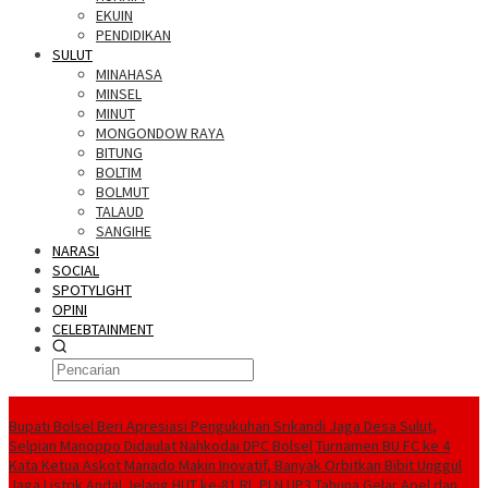
EKUIN
PENDIDIKAN
SULUT
MINAHASA
MINSEL
MINUT
MONGONDOW RAYA
BITUNG
BOLTIM
BOLMUT
TALAUD
SANGIHE
NARASI
SOCIAL
SPOTYLIGHT
OPINI
CELEBTAINMENT
BERITA TERBARU
Bupati Bolsel Beri Apresiasi Pengukuhan Srikandi Jaga Desa Sulut,
Selpian Manoppo Didaulat Nahkodai DPC Bolsel
Turnamen BU FC ke 4
Kata Ketua Askot Manado Makin Inovatif, Banyak Orbitkan Bibit Unggul
Jaga Listrik Andal Jelang HUT ke-81 RI, PLN UP3 Tahuna Gelar Apel dan