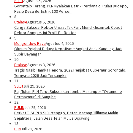
Sulut
Agustus 5, 2026
Gorontalo Terang. PLN Nyalakan Listrik Perdana di Pulau Dudepo,
Rasio Desa Berlistrik 100 Persen
8
Etalase
Agustus 5, 2026
Curiga Suksesi Rektor Unsrat Tak Fair, Mendiktisaintek Copot
Rektor Sompie, Ini Profil Plt Rektor
9
Mongondow Raya
Agustus 4, 2026
Oknum Pejabat Diduga Nepotisme Angkat Anak Kandung Jadi
Supir Bayangan
10
Etalase
Agustus 3, 2026
Tragis Nasib Hamka Hendra, 2022 Penjabat Gubernur Gorontalo.
Ternyata 2026 Jadi Tersangka
11
Sulut
Juli 29, 2026
Puji Tuhan PLN Turut Sukseskan Lomba Masamper “Oikumene
Bermazmur” di Sangihe
12
BUMN
Juli 29, 2026
Berkat TJSL PLN Suluttenggo, Petani Kacang Tilihuwa Makin
Sejahtera, Jalan Desa Telah Mulus Dipaving
13
PLN
Juli 28, 2026