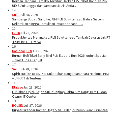
Korban Bencana Tamako Terhibur Berkat 125 Paket Bantuan PLN
UID Suluttenggo dan Jaminan Listrik Anda…
14
Sulut
Juli 28, 2026
Sambangi Bupati Sangihe, GM PLN Suluttenggo Bahas Sistem
Kelistrikan hingga Pemulihan Pascabencana T…
15
Ekuin
Juli 28, 2026
Produktivitas Meningkat, PLN Suluttenggo Tambah Daya Listrik PT
JRBM ke 10 Juta VA
16
Nasional
,
PLN
Juli 28, 2026
Buruan Beli Tiket Early Bird PLN Electric Run 2026, untuk Special
Ticket Ludes Terjual
17
Sulut
Juli 28, 2026
Spirit HUT ke 81 RI, PLN Sukseskan Rangkaian Acara Nasional PIKI
– UNKRIT di Tentena
18
Etalase
Juli 28, 2026
Luruskan Opini, Kejati Sulut Ungkap Fakta Sita Uang 18 M EL dan
Owner IT Center
19
BOLSEL
Juli 27, 2026
Bupati Iskandar Kamaru Ingatkan 3 Pilar, di Pembukaan Orientasi