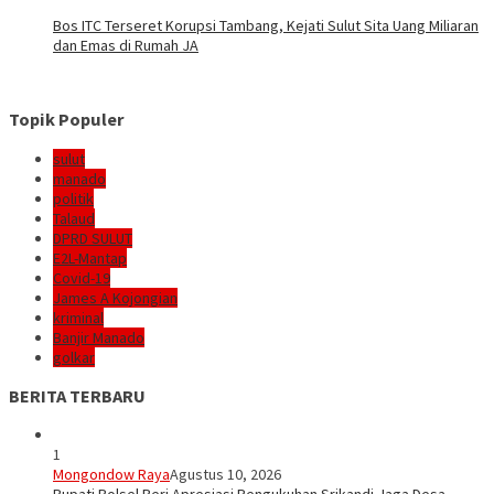
Bos ITC Terseret Korupsi Tambang, Kejati Sulut Sita Uang Miliaran
dan Emas di Rumah JA
Topik Populer
sulut
manado
politik
Talaud
DPRD SULUT
E2L-Mantap
Covid-19
James A Kojongian
kriminal
Banjir Manado
golkar
BERITA TERBARU
1
Mongondow Raya
Agustus 10, 2026