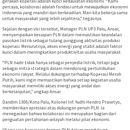
gerakan koperasi adalah kunci kedaulatan ekonomi. “Kami
percaya, kolaborasi adalah fondasi untuk mewujudkan ekonomi
Indonesia yang mandiri dan berkeadilan. Mari kita bekerja sama
untuk masyarakat yang lebih sejahtera,” tegasnya.
Sejalan dengan visi tersebut, Manager PLN UP3 Palu, Ansar,
menyampaikan kesiapan PLN dalam memastikan keandalan
pasokan listrik sebagai tulang punggung aktivitas produksi
koperasi. Menurutnya, akses energi yang stabil adalah faktor
kunci dalam meningkatkan produktivitas usaha masyarakat.
“PLN hadir tidak hanya sebagai penyedia listrik, tetapi juga
sebagai mitra strategis dalam mendorong pertumbuhan
ekonomi rakyat. Melalui dukungan terhadap Koperasi Merah
Putih, kami ingin memastikan bahwa setiap kegiatan usaha
masyarakat memiliki akses energi yang andal dan
berkelanjutan,” ungkap Ansar.
Dandim 1306/Kota Palu, Kolonel Inf. Yudhi Hendro Prasetyo,
memberikan apresiasi atas dukungan penuh PLN. Ia
menegaskan bahwa kolaborasi ini merupakan bagian dari
penguatan pertahanan wilayah melalui pilar ekonomi.
“Kami siap bersinergi dengan PLN dalam mendukung