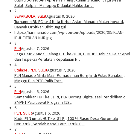
Bupati Bolsel Beri Apresiasi Pengukuhan Srikandi Jaga Desa
Sulut, Selpian Manoppo Didaulat Nahkodai …
2
SEPAKBOLA
,
Sulut
Agustus 8, 2026
Turnamen BU FC ke 4 Kata Ketua Askot Manado Makin Inovatif,
Banyak Orbitkan Bibit Unggul
https://harimanado.com/wp-content/uploads/2026/03/IKLAN-
IDUL-FITRI-AN-NUR.jpg
3
PLN
Agustus 7, 2026
Jaga Listrik Andal Jelang HUT ke-81 RI, PLN UP3 Tahuna Gelar Apel
dan Inspeksi Peralatan Kepulauan N…
4
Etalase
,
PLN
,
Sulut
Agustus 7, 2026
PLN Manado Minta Maaf Pemadaman Bergilir di Pulau Bunaken,
Minggu Dua PLTD Pulih Total
5
PLN
Agustus 6, 2026
Semarakkan HUT ke 81 RI, PLN Dorong Digitalisasi Pendidikan di
SMPN1 Palu Lewat Program TJSL
6
PLN
,
Sulut
Agustus 6, 2026
Kado PLN untuk HUT ke- 81 RI, 100 % Rasio Desa Gorontalo
Berlistrik, Setelah Kabel Laut Listriki P…
7