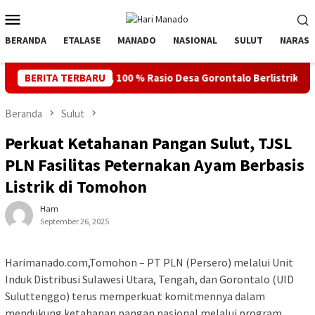
Loncat
Menu
ke
Mobile
konten
BERANDA
ETALASE
MANADO
NASIONAL
SULUT
NARASI
81 RI, 100 % Rasio Desa Gorontalo Berlistrik, Setelah Kabel Laut
BERITA TERBARU
Beranda
Sulut
Perkuat Ketahanan Pangan Sulut, TJSL
PLN Fasilitas Peternakan Ayam Berbasis
Listrik di Tomohon
Ham
September 26, 2025
Harimanado.com,Tomohon – PT PLN (Persero) melalui Unit
Induk Distribusi Sulawesi Utara, Tengah, dan Gorontalo (UID
Suluttenggo) terus memperkuat komitmennya dalam
mendukung ketahanan pangan nasional melalui program