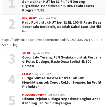
1
Semarakkan HUT ke 81 RI, PLN Dorong
Digitalisasi Pendidikan di SMPN1 Palu Lewat
Program TJSL
2
PLN
,
SULUT
Agustus 6, 2026
Kado PLN untuk HUT ke- 81 RI, 100 % Rasio Desa
Gorontalo Berlistrik, Setelah Kabel Laut Listriki
P…
https://harimanado.com/wp-content/uploads/2026/03/IKLAN-IDUL-FITRI-
AN-NUR.jpg
3
SULUT
Agustus 5, 2026
Gorontalo Terang. PLN Nyalakan Listrik Perdana
di Pulau Dudepo, Rasio Desa Berlistrik 100
Persen
4
ETALASE
Agustus 5, 2026
Curiga Suksesi Rektor Unsrat Tak Fair,
Mendiktisaintek Copot Rektor Sompie, Ini Profil
Plt Rektor
5
MONGONDOW RAYA
Agustus 4, 2026
Oknum Pejabat Diduga Nepotisme Angkat Anak
Kandung Jadi Supir Bayangan