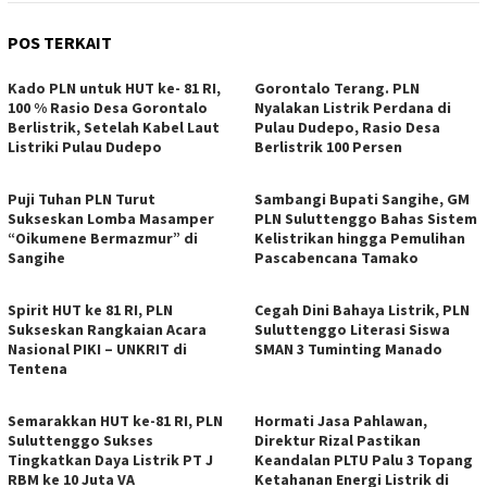
POS TERKAIT
Kado PLN untuk HUT ke- 81 RI,
Gorontalo Terang. PLN
100 % Rasio Desa Gorontalo
Nyalakan Listrik Perdana di
Berlistrik, Setelah Kabel Laut
Pulau Dudepo, Rasio Desa
Listriki Pulau Dudepo
Berlistrik 100 Persen
Puji Tuhan PLN Turut
Sambangi Bupati Sangihe, GM
Sukseskan Lomba Masamper
PLN Suluttenggo Bahas Sistem
“Oikumene Bermazmur” di
Kelistrikan hingga Pemulihan
Sangihe
Pascabencana Tamako
Spirit HUT ke 81 RI, PLN
Cegah Dini Bahaya Listrik, PLN
Sukseskan Rangkaian Acara
Suluttenggo Literasi Siswa
Nasional PIKI – UNKRIT di
SMAN 3 Tuminting Manado
Tentena
Semarakkan HUT ke-81 RI, PLN
Hormati Jasa Pahlawan,
Suluttenggo Sukses
Direktur Rizal Pastikan
Tingkatkan Daya Listrik PT J
Keandalan PLTU Palu 3 Topang
RBM ke 10 Juta VA
Ketahanan Energi Listrik di