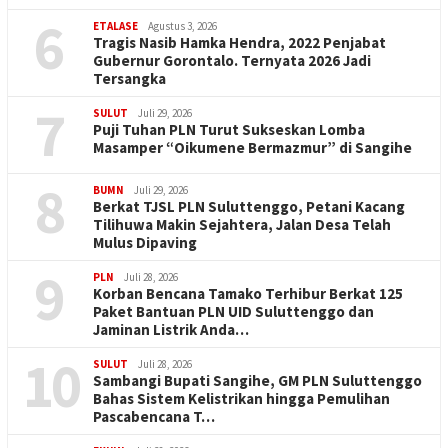
6
ETALASE
Agustus 3, 2026
Tragis Nasib Hamka Hendra, 2022 Penjabat
Gubernur Gorontalo. Ternyata 2026 Jadi
Tersangka
7
SULUT
Juli 29, 2026
Puji Tuhan PLN Turut Sukseskan Lomba
Masamper “Oikumene Bermazmur” di Sangihe
8
BUMN
Juli 29, 2026
Berkat TJSL PLN Suluttenggo, Petani Kacang
Tilihuwa Makin Sejahtera, Jalan Desa Telah
Mulus Dipaving
9
PLN
Juli 28, 2026
Korban Bencana Tamako Terhibur Berkat 125
Paket Bantuan PLN UID Suluttenggo dan
Jaminan Listrik Anda…
10
SULUT
Juli 28, 2026
Sambangi Bupati Sangihe, GM PLN Suluttenggo
Bahas Sistem Kelistrikan hingga Pemulihan
Pascabencana T…