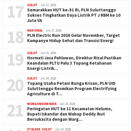
17
SULUT
Juli 27, 2026
Semarakkan HUT ke-81 RI, PLN Suluttenggo
Sukses Tingkatkan Daya Listrik PT J RBM ke 10
Juta VA
18
NASIONAL
Juli 27, 2026
PLN Electric Run 2026 Gelar November, Target
Kampanye Hidup Sehat dan Transisi Energi
19
SULUT
Juli 25, 2026
Hormati Jasa Pahlawan, Direktur Rizal Pastikan
Keandalan PLTU Palu 3 Topang Ketahanan
Energi Listrik…
20
SULUT
Juli 24, 2026
Topang Usaha Petani Bunga Krisan, PLN UID
Suluttenggo Resmikan Program Electrifying
Agriculture di T…
21
MONGONDOW RAYA
Juli 24, 2026
Peringatan HUT ke 11 Kecamatan Helumo,
Bupati Iskandar dan Wabup Deddy Ikut
Bersukacita dengan Warg…
ETALASE
,
SULUT
Juli 24, 2026