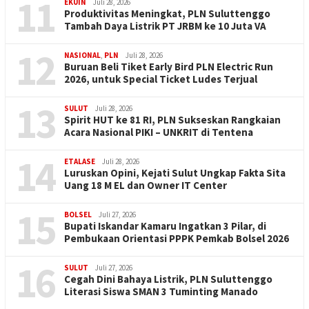
11
EKUIN
Juli 28, 2026
Produktivitas Meningkat, PLN Suluttenggo
Tambah Daya Listrik PT JRBM ke 10 Juta VA
12
NASIONAL
,
PLN
Juli 28, 2026
Buruan Beli Tiket Early Bird PLN Electric Run
2026, untuk Special Ticket Ludes Terjual
13
SULUT
Juli 28, 2026
Spirit HUT ke 81 RI, PLN Sukseskan Rangkaian
Acara Nasional PIKI – UNKRIT di Tentena
14
ETALASE
Juli 28, 2026
Luruskan Opini, Kejati Sulut Ungkap Fakta Sita
Uang 18 M EL dan Owner IT Center
15
BOLSEL
Juli 27, 2026
Bupati Iskandar Kamaru Ingatkan 3 Pilar, di
Pembukaan Orientasi PPPK Pemkab Bolsel 2026
16
SULUT
Juli 27, 2026
Cegah Dini Bahaya Listrik, PLN Suluttenggo
Literasi Siswa SMAN 3 Tuminting Manado