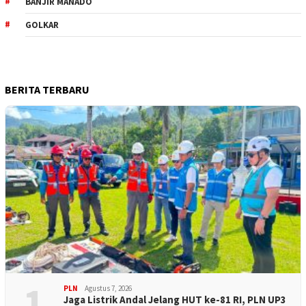
BANJIR MANADO
GOLKAR
BERITA TERBARU
1
PLN
Agustus 7, 2026
Jaga Listrik Andal Jelang HUT ke-81 RI, PLN UP3