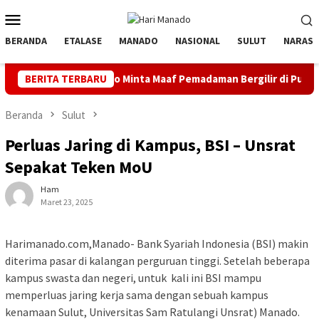
Loncat
Menu
ke
Mobile
konten
BERANDA
ETALASE
MANADO
NASIONAL
SULUT
NARASI
 Manado Minta Maaf Pemadaman Bergilir di Pulau Bunaken, Mingg
BERITA TERBARU
Beranda
Sulut
Perluas Jaring di Kampus, BSI – Unsrat
Sepakat Teken MoU
Ham
Maret 23, 2025
Harimanado.com,Manado- Bank Syariah Indonesia (BSI) makin
diterima pasar di kalangan perguruan tinggi. Setelah beberapa
kampus swasta dan negeri, untuk kali ini BSI mampu
memperluas jaring kerja sama dengan sebuah kampus
kenamaan Sulut, Universitas Sam Ratulangi Unsrat) Manado.