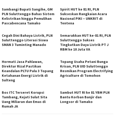
Sambangi Bupati Sangihe, GM
Spirit HUT ke 81 RI, PLN
PLN Suluttenggo Bahas Sistem
Sukseskan Rangkaian Acara
Kelistrikan hingga Pemulihan
Nasional PIKI – UNKRIT di
Pascabencana Tamako
Tentena
Cegah Dini Bahaya Listrik, PLN
Semarakkan HUT ke-81 RI, PLN
Suluttenggo Literasi Siswa
Suluttenggo Sukses
SMAN 3 Tuminting Manado
Tingkatkan Daya Listrik PT J
RBM ke 10 Juta VA
Hormati Jasa Pahlawan,
Topang Usaha Petani Bunga
Direktur Rizal Pastikan
Krisan, PLN UID Suluttenggo
Keandalan PLTU Palu 3 Topang
Resmikan Program Electrifying
Ketahanan Energi Listrik di
Agriculture di Tomohon
Sulteng
Bos ITC Terseret Korupsi
Sambut HUT RI ke 81 YBM PLN
Tambang, Kejati Sulut Sita
Bantu Korban Banjir dan
Uang Miliaran dan Emas di
Longsor di Tamako
Rumah JA