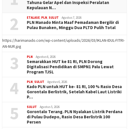
Tahuna Gelar Apel dan Inspeksi Peralatan
Kepulauan N…
2
ETALASE
,
PLN
,
SULUT
Agustus 7, 2026
PLN Manado Minta Maaf Pemadaman Bergilir di
Pulau Bunaken, Minggu Dua PLTD Pulih Total
https://harimanado.com/wp-content/uploads/2026/03/IKLAN-IDUL-FITRI-
AN-NUR.jpg
3
PLN
Agustus 6, 2026
Semarakkan HUT ke 81 RI, PLN Dorong
Digitalisasi Pendidikan di SMPN1 Palu Lewat
Program TJSL
4
PLN
,
SULUT
Agustus 6, 2026
Kado PLN untuk HUT ke- 81 RI, 100 % Rasio Desa
Gorontalo Berlistrik, Setelah Kabel Laut Listriki
P…
5
SULUT
Agustus 5, 2026
Gorontalo Terang. PLN Nyalakan Listrik Perdana
di Pulau Dudepo, Rasio Desa Berlistrik 100
Persen