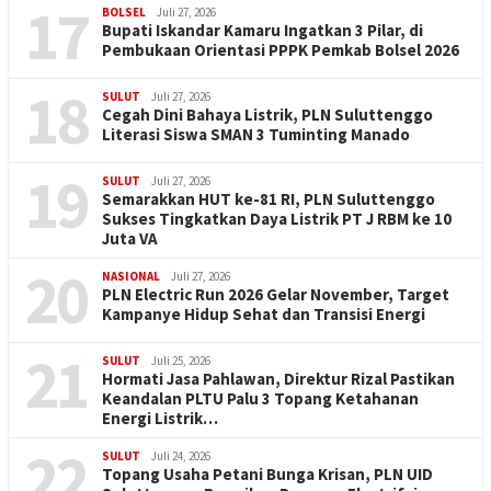
17
BOLSEL
Juli 27, 2026
Bupati Iskandar Kamaru Ingatkan 3 Pilar, di
Pembukaan Orientasi PPPK Pemkab Bolsel 2026
18
SULUT
Juli 27, 2026
Cegah Dini Bahaya Listrik, PLN Suluttenggo
Literasi Siswa SMAN 3 Tuminting Manado
19
SULUT
Juli 27, 2026
Semarakkan HUT ke-81 RI, PLN Suluttenggo
Sukses Tingkatkan Daya Listrik PT J RBM ke 10
Juta VA
20
NASIONAL
Juli 27, 2026
PLN Electric Run 2026 Gelar November, Target
Kampanye Hidup Sehat dan Transisi Energi
21
SULUT
Juli 25, 2026
Hormati Jasa Pahlawan, Direktur Rizal Pastikan
Keandalan PLTU Palu 3 Topang Ketahanan
Energi Listrik…
22
SULUT
Juli 24, 2026
Topang Usaha Petani Bunga Krisan, PLN UID