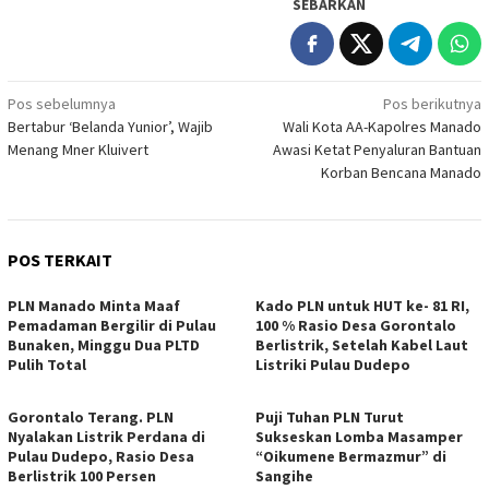
SEBARKAN
Navigasi
Pos sebelumnya
Pos berikutnya
Bertabur ‘Belanda Yunior’, Wajib
Wali Kota AA-Kapolres Manado
pos
Menang Mner Kluivert
Awasi Ketat Penyaluran Bantuan
Korban Bencana Manado
POS TERKAIT
PLN Manado Minta Maaf
Kado PLN untuk HUT ke- 81 RI,
Pemadaman Bergilir di Pulau
100 % Rasio Desa Gorontalo
Bunaken, Minggu Dua PLTD
Berlistrik, Setelah Kabel Laut
Pulih Total
Listriki Pulau Dudepo
Gorontalo Terang. PLN
Puji Tuhan PLN Turut
Nyalakan Listrik Perdana di
Sukseskan Lomba Masamper
Pulau Dudepo, Rasio Desa
“Oikumene Bermazmur” di
Berlistrik 100 Persen
Sangihe