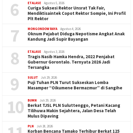
6
ETALASE
Agustus 5, 2026
Curiga Suksesi Rektor Unsrat Tak Fair,
Mendiktisaintek Copot Rektor Sompie, Ini Profil
Plt Rektor
7
MONGONDOW RAYA
Agustus 4, 2026
Oknum Pejabat Diduga Nepotisme Angkat Anak
Kandung Jadi Supir Bayangan
8
ETALASE
Agustus 3, 2026
Tragis Nasib Hamka Hendra, 2022 Penjabat
Gubernur Gorontalo. Ternyata 2026 Jadi
Tersangka
9
SULUT
Juli 29, 2026
Puji Tuhan PLN Turut Sukseskan Lomba
Masamper “Oikumene Bermazmur” di Sangihe
10
BUMN
Juli 29, 2026
Berkat TJSL PLN Suluttenggo, Petani Kacang
Tilihuwa Makin Sejahtera, Jalan Desa Telah
Mulus Dipaving
11
PLN
Juli 28, 2026
Korban Bencana Tamako Terhibur Berkat 125