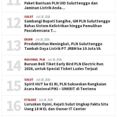
Paket Bantuan PLN UID Suluttenggo dan
Jaminan Listrik Anda…
12
SULUT
Juli 28, 2026
Sambangi Bupati Sangihe, GM PLN Suluttenggo
Bahas Sistem Kelistrikan hingga Pemulihan
Pascabencana T…
13
EKUIN
Juli 28, 2026
Produktivitas Meningkat, PLN Suluttenggo
Tambah Daya Listrik PT JRBM ke 10 Juta VA
14
NASIONAL
,
PLN
Juli 28, 2026
Buruan Beli Tiket Early Bird PLN Electric Run
2026, untuk Special Ticket Ludes Terjual
15
SULUT
Juli 28, 2026
Spirit HUT ke 81 RI, PLN Sukseskan Rangkaian
Acara Nasional PIKI – UNKRIT di Tentena
16
ETALASE
Juli 28, 2026
Luruskan Opini, Kejati Sulut Ungkap Fakta Sita
Uang 18 M EL dan Owner IT Center