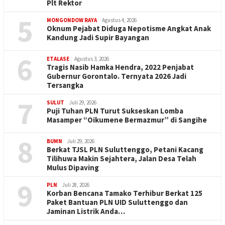
Plt Rektor
5
MONGONDOW RAYA
Agustus 4, 2026
Oknum Pejabat Diduga Nepotisme Angkat Anak
Kandung Jadi Supir Bayangan
6
ETALASE
Agustus 3, 2026
Tragis Nasib Hamka Hendra, 2022 Penjabat
Gubernur Gorontalo. Ternyata 2026 Jadi
Tersangka
7
SULUT
Juli 29, 2026
Puji Tuhan PLN Turut Sukseskan Lomba
Masamper “Oikumene Bermazmur” di Sangihe
8
BUMN
Juli 29, 2026
Berkat TJSL PLN Suluttenggo, Petani Kacang
Tilihuwa Makin Sejahtera, Jalan Desa Telah
Mulus Dipaving
9
PLN
Juli 28, 2026
Korban Bencana Tamako Terhibur Berkat 125
Paket Bantuan PLN UID Suluttenggo dan
Jaminan Listrik Anda…