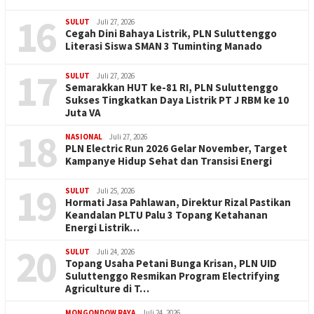
16
SULUT
Juli 27, 2026
Cegah Dini Bahaya Listrik, PLN Suluttenggo
Literasi Siswa SMAN 3 Tuminting Manado
17
SULUT
Juli 27, 2026
Semarakkan HUT ke-81 RI, PLN Suluttenggo
Sukses Tingkatkan Daya Listrik PT J RBM ke 10
Juta VA
18
NASIONAL
Juli 27, 2026
PLN Electric Run 2026 Gelar November, Target
Kampanye Hidup Sehat dan Transisi Energi
19
SULUT
Juli 25, 2026
Hormati Jasa Pahlawan, Direktur Rizal Pastikan
Keandalan PLTU Palu 3 Topang Ketahanan
Energi Listrik…
20
SULUT
Juli 24, 2026
Topang Usaha Petani Bunga Krisan, PLN UID
Suluttenggo Resmikan Program Electrifying
Agriculture di T…
MONGONDOW RAYA
Juli 24, 2026