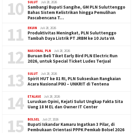
10
SULUT
Juli 28, 2026
Sambangi Bupati Sangihe, GM PLN Suluttenggo
Bahas Sistem Kelistrikan hingga Pemulihan
Pascabencana T…
11
EKUIN
Juli 28, 2026
Produktivitas Meningkat, PLN Suluttenggo
Tambah Daya Listrik PT JRBM ke 10 Juta VA
12
NASIONAL
,
PLN
Juli 28, 2026
Buruan Beli Tiket Early Bird PLN Electric Run
2026, untuk Special Ticket Ludes Terjual
13
SULUT
Juli 28, 2026
Spirit HUT ke 81 RI, PLN Sukseskan Rangkaian
Acara Nasional PIKI – UNKRIT di Tentena
14
ETALASE
Juli 28, 2026
Luruskan Opini, Kejati Sulut Ungkap Fakta Sita
Uang 18 M EL dan Owner IT Center
15
BOLSEL
Juli 27, 2026
Bupati Iskandar Kamaru Ingatkan 3 Pilar, di
Pembukaan Orientasi PPPK Pemkab Bolsel 2026