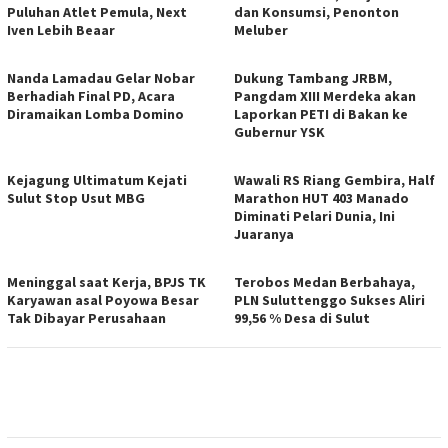
Puluhan Atlet Pemula, Next
dan Konsumsi, Penonton
Iven Lebih Beaar
Meluber
Nanda Lamadau Gelar Nobar
Dukung Tambang JRBM,
Berhadiah Final PD, Acara
Pangdam XIII Merdeka akan
Diramaikan Lomba Domino
Laporkan PETI di Bakan ke
Gubernur YSK
Kejagung Ultimatum Kejati
Wawali RS Riang Gembira, Half
Sulut Stop Usut MBG
Marathon HUT 403 Manado
Diminati Pelari Dunia, Ini
Juaranya
Meninggal saat Kerja, BPJS TK
Terobos Medan Berbahaya,
Karyawan asal Poyowa Besar
PLN Suluttenggo Sukses Aliri
Tak Dibayar Perusahaan
99,56 % Desa di Sulut