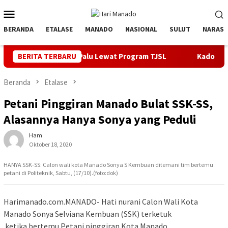
Loncat
Menu
ke
Mobile
konten
BERANDA
ETALASE
MANADO
NASIONAL
SULUT
NARASI
 di SMPN1 Palu Lewat Program TJSL
BERITA TERBARU
Kado PLN untuk HUT ke-
Beranda
Etalase
Petani Pinggiran Manado Bulat SSK-SS,
Alasannya Hanya Sonya yang Peduli
Ham
Oktober 18, 2020
HANYA SSK-SS: Calon wali kota Manado Sonya S Kembuan ditemani tim bertemu
petani di Politeknik, Sabtu, (17/10).(foto:dok)
Harimanado.com.MANADO- Hati nurani Calon Wali Kota
Manado Sonya Selviana Kembuan (SSK) terketuk
ketika bertemu Petani pinggiran Kota Manado.