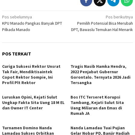
Navigasi
Pos sebelumnya
Pos berikutnya
KPU Manado Pangkas Banyak DPT
Pemilih Potensial Bisa Merubah
pos
Pilkada Manado
DPT, Bawaslu Temukan Hal Menarik
POS TERKAIT
Curiga Suksesi Rektor Unsrat
Tragis Nasib Hamka Hendra,
Tak Fair, Mendiktisaintek
2022 Penjabat Gubernur
Copot Rektor Sompie, Ini
Gorontalo. Ternyata 2026 Jadi
Profil Plt Rektor
Tersangka
Luruskan Opini, Kejati Sulut
Bos ITC Terseret Korupsi
Ungkap Fakta Sita Uang 18 M EL
Tambang, Kejati Sulut Sita
dan Owner IT Center
Uang Miliaran dan Emas di
Rumah JA
Turnamen Domino Nanda
Nanda Lamadau Tuai Pujian
Lamadau Sukses Orbitkan
Gelar Nobar PD, Banjir Hadiah