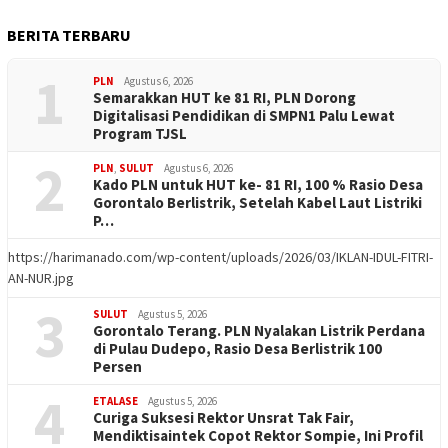
BERITA TERBARU
1
PLN
Agustus 6, 2026
Semarakkan HUT ke 81 RI, PLN Dorong
Digitalisasi Pendidikan di SMPN1 Palu Lewat
Program TJSL
2
PLN
,
SULUT
Agustus 6, 2026
Kado PLN untuk HUT ke- 81 RI, 100 % Rasio Desa
Gorontalo Berlistrik, Setelah Kabel Laut Listriki
P…
https://harimanado.com/wp-content/uploads/2026/03/IKLAN-IDUL-FITRI-
AN-NUR.jpg
3
SULUT
Agustus 5, 2026
Gorontalo Terang. PLN Nyalakan Listrik Perdana
di Pulau Dudepo, Rasio Desa Berlistrik 100
Persen
4
ETALASE
Agustus 5, 2026
Curiga Suksesi Rektor Unsrat Tak Fair,
Mendiktisaintek Copot Rektor Sompie, Ini Profil