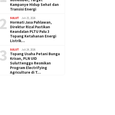
Kampanye Hidup Sehat dan
Transisi Energi
2
SULUT
Juli 25, 2026
Hormati Jasa Pahlawan,
Direktur Rizal Pastikan
Keandalan PLTU Palu 3
Topang Ketahanan Energi
Listrik…
3
SULUT
Juli 24, 2026
Topang Usaha Petani Bunga
Krisan, PLN UID
Suluttenggo Resmikan
Program Electrifying
Agriculture di T…