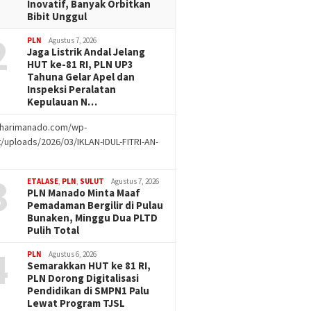
Inovatif, Banyak Orbitkan
Bibit Unggul
2
PLN
Agustus 7, 2026
Jaga Listrik Andal Jelang
HUT ke-81 RI, PLN UP3
Tahuna Gelar Apel dan
Inspeksi Peralatan
Kepulauan N…
//harimanado.com/wp-
/uploads/2026/03/IKLAN-IDUL-FITRI-AN-
g
3
ETALASE
,
PLN
,
SULUT
Agustus 7, 2026
PLN Manado Minta Maaf
Pemadaman Bergilir di Pulau
Bunaken, Minggu Dua PLTD
Pulih Total
4
PLN
Agustus 6, 2026
Semarakkan HUT ke 81 RI,
PLN Dorong Digitalisasi
Pendidikan di SMPN1 Palu
Lewat Program TJSL