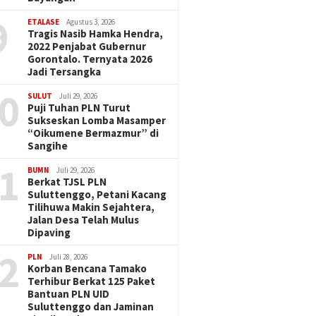
9
ETALASE
Agustus 3, 2026
Tragis Nasib Hamka Hendra,
2022 Penjabat Gubernur
Gorontalo. Ternyata 2026
Jadi Tersangka
0
SULUT
Juli 29, 2026
Puji Tuhan PLN Turut
Sukseskan Lomba Masamper
“Oikumene Bermazmur” di
Sangihe
1
BUMN
Juli 29, 2026
Berkat TJSL PLN
Suluttenggo, Petani Kacang
Tilihuwa Makin Sejahtera,
Jalan Desa Telah Mulus
Dipaving
2
PLN
Juli 28, 2026
Korban Bencana Tamako
Terhibur Berkat 125 Paket
Bantuan PLN UID
Suluttenggo dan Jaminan