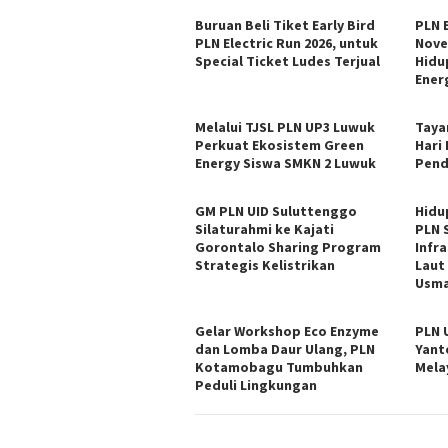
Buruan Beli Tiket Early Bird
PLN E
PLN Electric Run 2026, untuk
Nove
Special Ticket Ludes Terjual
Hidu
Ener
Melalui TJSL PLN UP3 Luwuk
Tayan
Perkuat Ekosistem Green
Hari
Energy Siswa SMKN 2 Luwuk
Pend
GM PLN UID Suluttenggo
Hidu
Silaturahmi ke Kajati
PLN 
Gorontalo Sharing Program
Infr
Strategis Kelistrikan
Laut
Usma
Gelar Workshop Eco Enzyme
PLN 
dan Lomba Daur Ulang, PLN
Yant
Kotamobagu Tumbuhkan
Mela
Peduli Lingkungan