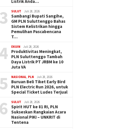
Listrik Anda…
3
SULUT
Juli 28, 2026
Sambangi Bupati Sangihe,
GM PLN Suluttenggo Bahas
Sistem Kelistrikan hingga
Pemulihan Pascabencana
T…
4
EKUIN
Juli 28, 2026
Produktivitas Meningkat,
PLN Suluttenggo Tambah
Daya Listrik PT JRBM ke 10
Juta VA
5
NASIONAL
,
PLN
Juli 28, 2026
Buruan Beli Tiket Early Bird
PLN Electric Run 2026, untuk
Special Ticket Ludes Terjual
6
SULUT
Juli 28, 2026
Spirit HUT ke 81 RI, PLN
Sukseskan Rangkaian Acara
Nasional PIKI – UNKRIT di
Tentena