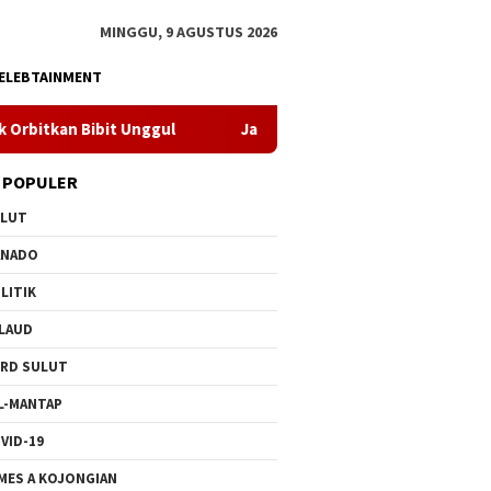
MINGGU, 9 AGUSTUS 2026
ELEBTAINMENT
nggul
Jaga Listrik Andal Jelang HUT ke-81 RI, PLN UP3 Ta
 POPULER
ULUT
ANADO
LITIK
LAUD
RD SULUT
L-MANTAP
VID-19
MES A KOJONGIAN