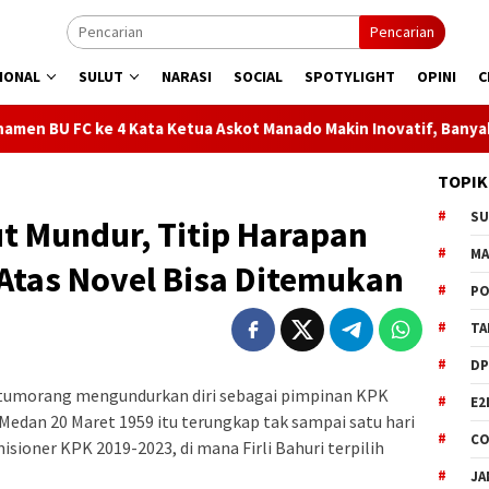
Pencarian
IONAL
SULUT
NARASI
SOCIAL
SPOTYLIGHT
OPINI
C
ata Ketua Askot Manado Makin Inovatif, Banyak Orbitkan Bibit U
TOPIK
S
t Mundur, Titip Harapan
M
Atas Novel Bisa Ditemukan
PO
TA
DP
tumorang mengundurkan diri sebagai pimpinan KPK
E2
 Medan 20 Maret 1959 itu terungkap tak sampai satu hari
CO
sioner KPK 2019-2023, di mana Firli Bahuri terpilih
JA