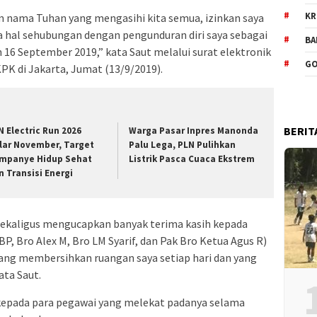
KR
m nama Tuhan yang mengasihi kita semua, izinkan saya
hal sehubungan dengan pengunduran diri saya sebagai
BA
16 September 2019,” kata Saut melalui surat elektronik
GO
PK di Jakarta, Jumat (13/9/2019).
BERIT
N Electric Run 2026
Warga Pasar Inpres Manonda
lar November, Target
Palu Lega, PLN Pulihkan
mpanye Hidup Sehat
Listrik Pasca Cuaca Ekstrem
n Transisi Energi
sekaligus mengucapkan banyak terima kasih kepada
P, Bro Alex M, Bro LM Syarif, dan Pak Bro Ketua Agus R)
 yang membersihkan ruangan saya setiap hari dan yang
ta Saut.
kepada para pegawai yang melekat padanya selama