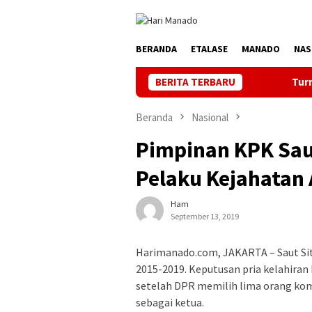
Loncat
ke
konten
BERANDA
ETALASE
MANADO
NAS
BERITA TERBARU
Turnamen BU FC ke 4 K
Beranda
Nasional
Pimpinan KPK Sau
Pelaku Kejahatan 
Ham
September 13, 2019
Harimanado.com, JAKARTA – Saut Si
2015-2019. Keputusan pria kelahiran
setelah DPR memilih lima orang komi
sebagai ketua.