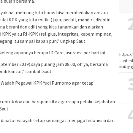
a bulan bersama.
yak hal memang kita harus bisa membedakan antara
 KPK yang kita miliki (jujur, peduli, mandiri, disiplin,
na berani dan adil) yang kita tanamkan dan ajarkan
 di KPK yaitu RI-KPK (religius, integritas, kepemimpinan,
 pegang itu sampai kapan pun,” ungkap Saut.
lengkapannya berupa ID Card, asuransi per hari ini.
https:
content
eptember 2019) saya pulang jam 08.00, oh ya, bersama
NUR.jp
onik kantor,” tambah Saut.
a Wadah Pegawai KPK Yudi Purnomo agar tetap
untuk doa dan harapan kita agar siapa pelaku kejahatan
Saut.
rdinator wilayah tetap semangat menjaga Indonesia dari