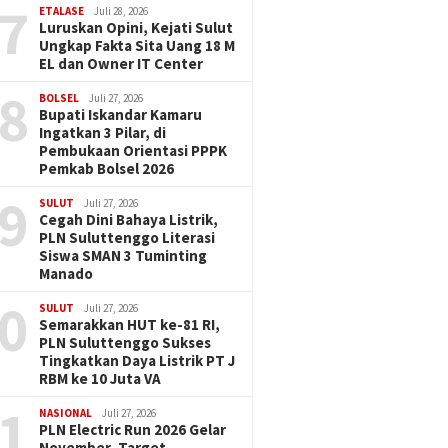
7
ETALASE
Juli 28, 2026
Luruskan Opini, Kejati Sulut
Ungkap Fakta Sita Uang 18 M
EL dan Owner IT Center
8
BOLSEL
Juli 27, 2026
Bupati Iskandar Kamaru
Ingatkan 3 Pilar, di
Pembukaan Orientasi PPPK
Pemkab Bolsel 2026
9
SULUT
Juli 27, 2026
Cegah Dini Bahaya Listrik,
PLN Suluttenggo Literasi
Siswa SMAN 3 Tuminting
Manado
0
SULUT
Juli 27, 2026
Semarakkan HUT ke-81 RI,
PLN Suluttenggo Sukses
Tingkatkan Daya Listrik PT J
RBM ke 10 Juta VA
1
NASIONAL
Juli 27, 2026
PLN Electric Run 2026 Gelar
November, Target