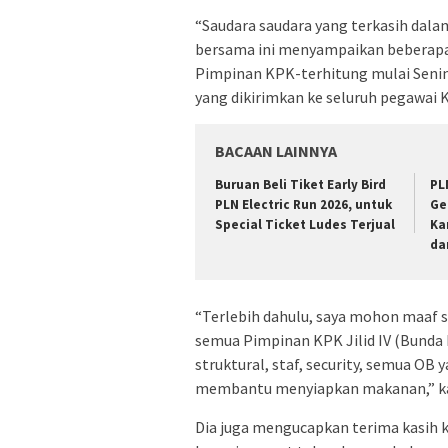
“Saudara saudara yang terkasih dala
bersama ini menyampaikan beberapa 
Pimpinan KPK-terhitung mulai Senin 
yang dikirimkan ke seluruh pegawai K
BACAAN LAINNYA
Buruan Beli Tiket Early Bird
PL
PLN Electric Run 2026, untuk
Ge
Special Ticket Ludes Terjual
Ka
da
“Terlebih dahulu, saya mohon maaf 
semua Pimpinan KPK Jilid IV (Bunda B
struktural, staf, security, semua OB
membantu menyiapkan makanan,” ka
Dia juga mengucapkan terima kasih 