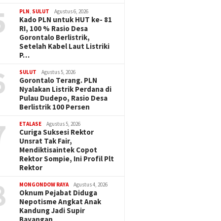
5
PLN
,
SULUT
Agustus 6, 2026
Kado PLN untuk HUT ke- 81
RI, 100 % Rasio Desa
Gorontalo Berlistrik,
Setelah Kabel Laut Listriki
P…
6
SULUT
Agustus 5, 2026
Gorontalo Terang. PLN
Nyalakan Listrik Perdana di
Pulau Dudepo, Rasio Desa
Berlistrik 100 Persen
7
ETALASE
Agustus 5, 2026
Curiga Suksesi Rektor
Unsrat Tak Fair,
Mendiktisaintek Copot
Rektor Sompie, Ini Profil Plt
Rektor
8
MONGONDOW RAYA
Agustus 4, 2026
Oknum Pejabat Diduga
Nepotisme Angkat Anak
Kandung Jadi Supir
Bayangan