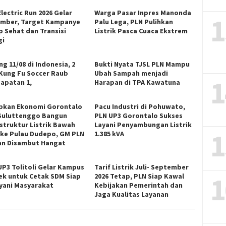
lectric Run 2026 Gelar
Warga Pasar Inpres Manonda
1
mber, Target Kampanye
Palu Lega, PLN Pulihkan
p Sehat dan Transisi
Listrik Pasca Cuaca Ekstrem
gi
g 11/08 di Indonesia, 2
Bukti Nyata TJSL PLN Mampu
 Kung Fu Soccer Raub
Ubah Sampah menjadi
1
apatan 1,
Harapan di TPA Kawatuna
pkan Ekonomi Gorontalo
Pacu Industri di Pohuwato,
Suluttenggo Bangun
PLN UP3 Gorontalo Sukses
astruktur Listrik Bawah
Layani Penyambungan Listrik
1
 ke Pulau Dudepo, GM PLN
1.385 kVA
n Disambut Hangat
UP3 Tolitoli Gelar Kampus
Tarif Listrik Juli- September
1
ek untuk Cetak SDM Siap
2026 Tetap, PLN Siap Kawal
yani Masyarakat
Kebijakan Pemerintah dan
Jaga Kualitas Layanan