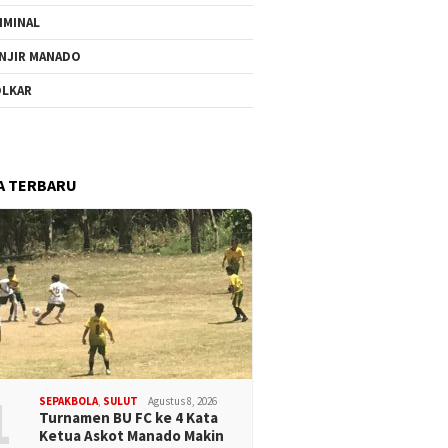
IMINAL
NJIR MANADO
LKAR
A TERBARU
1
SEPAKBOLA
,
SULUT
Agustus 8, 2026
Turnamen BU FC ke 4 Kata
Ketua Askot Manado Makin