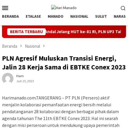
Loncat
Menu
ke
Mobile
konten
BERANDA
ETALASE
MANADO
NASIONAL
SULUT
NARASI
trik Andal Jelang HUT ke-81 RI, PLN UP3 Tahuna Gelar Apel dan I
BERITA TERBARU
Beranda
Nasional
PLN Agresif Muluskan Transisi Energi,
Jalin 28 Kerja Sama di EBTKE Conex 2023
Ham
Juli 15, 2023
Harimanado.com.TANGERANG – PT PLN (Persero) aktif
menjalin kolaborasi pemanfaatan energi bersih melalui
pendatanganan 28 kolaborasi dengan berbagai pihak dalam
agenda tahunan The 11th EBTKE Conex 2023. Hal ini searah
dengan misi perseroan untuk mendukung upaya pemerintah