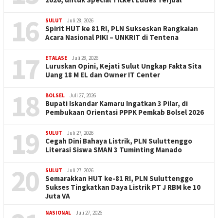
16
SULUT
Juli 28, 2026
Spirit HUT ke 81 RI, PLN Sukseskan Rangkaian
Acara Nasional PIKI – UNKRIT di Tentena
17
ETALASE
Juli 28, 2026
Luruskan Opini, Kejati Sulut Ungkap Fakta Sita
Uang 18 M EL dan Owner IT Center
18
BOLSEL
Juli 27, 2026
Bupati Iskandar Kamaru Ingatkan 3 Pilar, di
Pembukaan Orientasi PPPK Pemkab Bolsel 2026
19
SULUT
Juli 27, 2026
Cegah Dini Bahaya Listrik, PLN Suluttenggo
Literasi Siswa SMAN 3 Tuminting Manado
20
SULUT
Juli 27, 2026
Semarakkan HUT ke-81 RI, PLN Suluttenggo
Sukses Tingkatkan Daya Listrik PT J RBM ke 10
Juta VA
NASIONAL
Juli 27, 2026