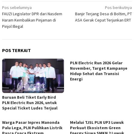
Navigasi
Pos sebelumnya
Pos berikutnya
FAUZI Legislator DPR dari Nasdem
Banjir Terjang Desa di Boltim, PT
pos
Haram Kembalikan Pinjaman di
ASA Gerak Cepat Terjunkan ERT
Pinjol Illegal
POS TERKAIT
PLN Electric Run 2026 Gelar
November, Target Kampanye
Hidup Sehat dan Transisi
Energi
Buruan Beli Tiket Early Bird
PLN Electric Run 2026, untuk
Special Ticket Ludes Terjual
Warga Pasar Inpres Manonda
Melalui TJSL PLN UP3 Luwuk
Palu Lega, PLN Pulihkan Listrik
Perkuat Ekosistem Green
Pasca Cuaca Ekstrem
Energy Siswa SMKN 2 Luwuk