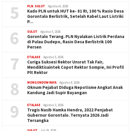
5
PLN
,
SULUT
Agustus 6, 2026
Kado PLN untuk HUT ke- 81 RI, 100 % Rasio Desa
Gorontalo Berlistrik, Setelah Kabel Laut Listriki
P…
6
SULUT
Agustus 5, 2026
Gorontalo Terang. PLN Nyalakan Listrik Perdana
di Pulau Dudepo, Rasio Desa Berlistrik 100
Persen
7
ETALASE
Agustus 5, 2026
Curiga Suksesi Rektor Unsrat Tak Fair,
Mendiktisaintek Copot Rektor Sompie, Ini Profil
Plt Rektor
8
MONGONDOW RAYA
Agustus 4, 2026
Oknum Pejabat Diduga Nepotisme Angkat Anak
Kandung Jadi Supir Bayangan
9
ETALASE
Agustus 3, 2026
Tragis Nasib Hamka Hendra, 2022 Penjabat
Gubernur Gorontalo. Ternyata 2026 Jadi
Tersangka
SULUT
Juli 29, 2026