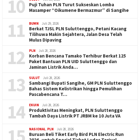
10
Puji Tuhan PLN Turut Sukseskan Lomba
Masamper “Oikumene Bermazmur” di Sangihe
11
BUMN
Juli 29, 2026
Berkat TJSL PLN Suluttenggo, Petani Kacang
Tilihuwa Makin Sejahtera, Jalan Desa Telah
Mulus Dipaving
12
PLN
Juli 28, 2026
Korban Bencana Tamako Terhibur Berkat 125
Paket Bantuan PLN UID Suluttenggo dan
Jaminan Listrik Anda…
13
SULUT
Juli 28, 2026
Sambangi Bupati Sangihe, GM PLN Suluttenggo
Bahas Sistem Kelistrikan hingga Pemulihan
Pascabencana T…
14
EKUIN
Juli 28, 2026
Produktivitas Meningkat, PLN Suluttenggo
Tambah Daya Listrik PT JRBM ke 10 Juta VA
15
NASIONAL
,
PLN
Juli 28, 2026
Buruan Beli Tiket Early Bird PLN Electric Run
2026, untuk Special Ticket Ludes Terjual