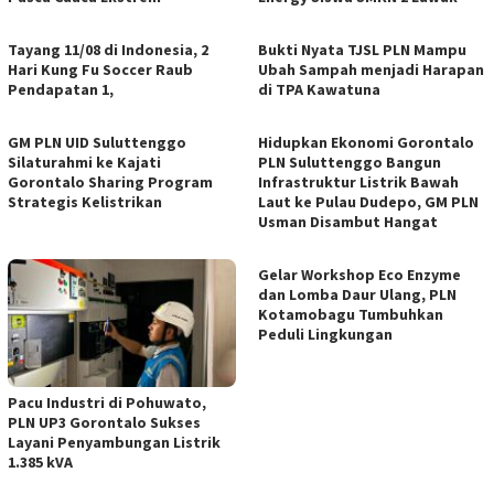
Tayang 11/08 di Indonesia, 2
Bukti Nyata TJSL PLN Mampu
Hari Kung Fu Soccer Raub
Ubah Sampah menjadi Harapan
Pendapatan 1,
di TPA Kawatuna
GM PLN UID Suluttenggo
Hidupkan Ekonomi Gorontalo
Silaturahmi ke Kajati
PLN Suluttenggo Bangun
Gorontalo Sharing Program
Infrastruktur Listrik Bawah
Strategis Kelistrikan
Laut ke Pulau Dudepo, GM PLN
Usman Disambut Hangat
Gelar Workshop Eco Enzyme
dan Lomba Daur Ulang, PLN
Kotamobagu Tumbuhkan
Peduli Lingkungan
Pacu Industri di Pohuwato,
PLN UP3 Gorontalo Sukses
Layani Penyambungan Listrik
1.385 kVA