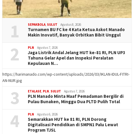
1
SEPAKBOLA
,
SULUT
Agustus 8, 2026
Turnamen BU FC ke 4 Kata Ketua Askot Manado
Makin Inovatif, Banyak Orbitkan Bibit Unggul
2
PLN
Agustus 7, 2026
Jaga Listrik Andal Jelang HUT ke-81 RI, PLN UP3
Tahuna Gelar Apel dan Inspeksi Peralatan
Kepulauan N…
https://harimanado.com/wp-content/uploads/2026/03/IKLAN-IDUL-FITRI-
AN-NUR.jpg
3
ETALASE
,
PLN
,
SULUT
Agustus 7, 2026
PLN Manado Minta Maaf Pemadaman Bergilir di
Pulau Bunaken, Minggu Dua PLTD Pulih Total
4
PLN
Agustus 6, 2026
Semarakkan HUT ke 81 RI, PLN Dorong
Digitalisasi Pendidikan di SMPN1 Palu Lewat
Program TJSL