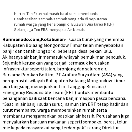
Hari ini Tim External masih turut serta membantu
Pembersihan sampah-sampah yang ada di seputaran
rumah warga yang kena banjir di Bulawan Dua (area RTLH).
Selain juga Tim ERS menyuplai Air bersih.
Harimanado.com,Kotabunan-
Cuaca buruk yang menimpa
Kabupaten Bolaang Mongondow Timur telah menyebabkan
banjir dan tanah longsor di beberapa desa pekan lalu.
Akibatnya air banjir memasuki wilayah pemukiman penduduk.
Sejumlah kerusakan yang terjadi termasuk kerusakan
infrastruktur seperti jalan, bronjong dan saluran air.
Bersama Pemkab Boltim, PT Arafura Surya Alam (ASA) yang
beroperasi di wilayah Kabupaten Bolaang Mongondow Timur
pun langsung menerjunkan Tim Tanggap Bencana /
Emergency Responsible Team (ERT) untuk membantu
penanganan baik saat bencana banjir maupun pasca bencana.
“Saat ini air banjir sudah surut, namun tim ERT tetap hadir dan
turut membantu warga membersihkan rumah serta
membantu mengamankan pasokan air bersih. Perusahaan juga
menyalurkan bantuan makanan seperti sembako, beras, telur,
mie kepada masyarakat yang terdampak.” terang Direktur