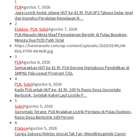
1
PLN
Agustus 7, 2026
Jaga Listrik Andal Jelang HUT ke-81 RI, PLN UP3 Tahuna Gelar Apel
dan Inspeksi Peralatan Kepulauan N…
2
Etalase
,
PLN
,
Sulut
Agustus 7, 2026
PLN Manado Minta Maaf Pemadaman Bergilir di Pulau Bunaken,
Minggu Dua PLTD Pulih Total
https://harimanado.com/wp-content/uploads/2026/03/IKLAN-
IDUL-FITRI-AN-NUR.jpg
3
PLN
Agustus 6, 2026
Semarakkan HUT ke 81 RI, PLN Dorong Digitalisasi Pendidikan di
SMPN1 Palu Lewat Program TJSL
4
PLN
,
Sulut
Agustus 6, 2026
Kado PLN untuk HUT ke- 81 RI, 100 % Rasio Desa Gorontalo
Berlistrik, Setelah Kabel Laut Listriki P…
5
Sulut
Agustus 5, 2026
Gorontalo Terang. PLN Nyalakan Listrik Perdana di Pulau Dudepo,
Rasio Desa Berlistrik 100 Persen
6
Etalase
Agustus 5, 2026
Curiga Suksesi Rektor Unsrat Tak Fair, Mendiktisaintek Copot