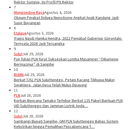
Rektor Sompie, Ini Profil Plt Rektor
7
Mongondow Raya
Agustus 4, 2026
Oknum Pejabat Diduga Nepotisme Angkat Anak Kandung Jadi
Supir Bayangan
8
Etalase
Agustus 3, 2026
Tragis Nasib Hamka Hendra, 2022 Penjabat Gubernur Gorontalo.
Ternyata 2026 Jadi Tersangka
9
Sulut
Juli 29, 2026
Puji Tuhan PLN Turut Sukseskan Lomba Masamper “Oikumene
Bermazmur” di Sangihe
10
BUMN
Juli 29, 2026
Berkat TJSL PLN Suluttenggo, Petani Kacang Tilihuwa Makin
Sejahtera, Jalan Desa Telah Mulus Dipaving
11
PLN
Juli 28, 2026
Korban Bencana Tamako Terhibur Berkat 125 Paket Bantuan PLN
UID Suluttenggo dan Jaminan Listrik Anda…
12
Sulut
Juli 28, 2026
Sambangi Bupati Sangihe, GM PLN Suluttenggo Bahas Sistem
Kelistrikan hingga Pemulihan Pascabencana T…