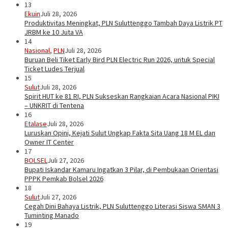
13
Ekuin
Juli 28, 2026
Produktivitas Meningkat, PLN Suluttenggo Tambah Daya Listrik PT
JRBM ke 10 Juta VA
14
Nasional
,
PLN
Juli 28, 2026
Buruan Beli Tiket Early Bird PLN Electric Run 2026, untuk Special
Ticket Ludes Terjual
15
Sulut
Juli 28, 2026
Spirit HUT ke 81 RI, PLN Sukseskan Rangkaian Acara Nasional PIKI
– UNKRIT di Tentena
16
Etalase
Juli 28, 2026
Luruskan Opini, Kejati Sulut Ungkap Fakta Sita Uang 18 M EL dan
Owner IT Center
17
BOLSEL
Juli 27, 2026
Bupati Iskandar Kamaru Ingatkan 3 Pilar, di Pembukaan Orientasi
PPPK Pemkab Bolsel 2026
18
Sulut
Juli 27, 2026
Cegah Dini Bahaya Listrik, PLN Suluttenggo Literasi Siswa SMAN 3
Tuminting Manado
19