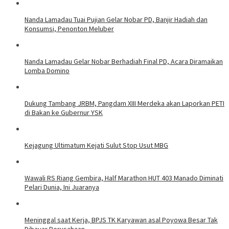
Nanda Lamadau Tuai Pujian Gelar Nobar PD, Banjir Hadiah dan
Konsumsi, Penonton Meluber
Nanda Lamadau Gelar Nobar Berhadiah Final PD, Acara Diramaikan
Lomba Domino
Dukung Tambang JRBM, Pangdam XIII Merdeka akan Laporkan PETI
di Bakan ke Gubernur YSK
Kejagung Ultimatum Kejati Sulut Stop Usut MBG
Wawali RS Riang Gembira, Half Marathon HUT 403 Manado Diminati
Pelari Dunia, Ini Juaranya
Meninggal saat Kerja, BPJS TK Karyawan asal Poyowa Besar Tak
Dibayar Perusahaan