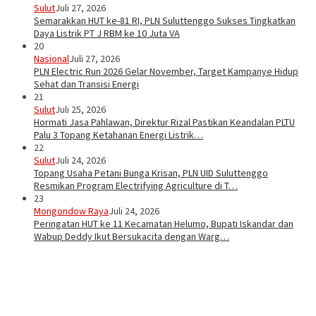
Sulut
Juli 27, 2026
Semarakkan HUT ke-81 RI, PLN Suluttenggo Sukses Tingkatkan
Daya Listrik PT J RBM ke 10 Juta VA
20
Nasional
Juli 27, 2026
PLN Electric Run 2026 Gelar November, Target Kampanye Hidup
Sehat dan Transisi Energi
21
Sulut
Juli 25, 2026
Hormati Jasa Pahlawan, Direktur Rizal Pastikan Keandalan PLTU
Palu 3 Topang Ketahanan Energi Listrik…
22
Sulut
Juli 24, 2026
Topang Usaha Petani Bunga Krisan, PLN UID Suluttenggo
Resmikan Program Electrifying Agriculture di T…
23
Mongondow Raya
Juli 24, 2026
Peringatan HUT ke 11 Kecamatan Helumo, Bupati Iskandar dan
Wabup Deddy Ikut Bersukacita dengan Warg…