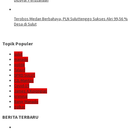
Terobos Medan Berbahaya, PLN Suluttenggo Sukses Aliri 99,56 %
Desa di Sulut
Topik Populer
sulut
manado
politik
Talaud
DPRD SULUT
E2L-Mantap
Covid-19
James A Kojongian
kriminal
Banjir Manado
golkar
BERITA TERBARU