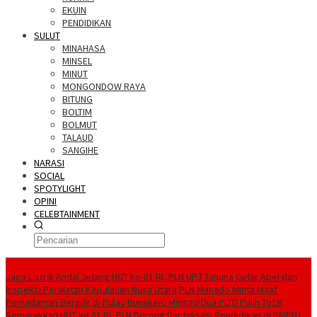
EKUIN
PENDIDIKAN
SULUT
MINAHASA
MINSEL
MINUT
MONGONDOW RAYA
BITUNG
BOLTIM
BOLMUT
TALAUD
SANGIHE
NARASI
SOCIAL
SPOTYLIGHT
OPINI
CELEBTAINMENT
BERITA TERBARU
Jaga Listrik Andal Jelang HUT ke-81 RI, PLN UP3 Tahuna Gelar Apel dan
Inspeksi Peralatan Kepulauan Nusa Utara
PLN Manado Minta Maaf
Pemadaman Bergilir di Pulau Bunaken, Minggu Dua PLTD Pulih Total
Semarakkan HUT ke 81 RI, PLN Dorong Digitalisasi Pendidikan di SMPN1