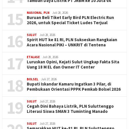
Tambah Daya Listrik PT JRBM ke 10 Juta VA
15
NASIONAL
,
PLN
Juli 28, 2026
Buruan Beli Tiket Early Bird PLN Electric Run
2026, untuk Special Ticket Ludes Terjual
16
SULUT
Juli 28, 2026
Spirit HUT ke 81 RI, PLN Sukseskan Rangkaian
Acara Nasional PIKI – UNKRIT di Tentena
17
ETALASE
Juli 28, 2026
Luruskan Opini, Kejati Sulut Ungkap Fakta Sita
Uang 18 M EL dan Owner IT Center
18
BOLSEL
Juli 27, 2026
Bupati Iskandar Kamaru Ingatkan 3 Pilar, di
Pembukaan Orientasi PPPK Pemkab Bolsel 2026
19
SULUT
Juli 27, 2026
Cegah Dini Bahaya Listrik, PLN Suluttenggo
Literasi Siswa SMAN 3 Tuminting Manado
SULUT
Juli 27, 2026
Semarakkan HUT ke-81 RI, PLN Suluttenggo