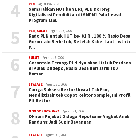
4
PLN
Agustus 6, 2026
Semarakkan HUT ke 81 RI, PLN Dorong
Digitalisasi Pendidikan di SMPN1 Palu Lewat
Program TJSL
5
PLN
,
SULUT
Agustus 6, 2026
Kado PLN untuk HUT ke- 81 RI, 100 % Rasio Desa
Gorontalo Berlistrik, Setelah Kabel Laut Listriki
P…
6
SULUT
Agustus 5, 2026
Gorontalo Terang. PLN Nyalakan Listrik Perdana
di Pulau Dudepo, Rasio Desa Berlistrik 100
Persen
7
ETALASE
Agustus 5, 2026
Curiga Suksesi Rektor Unsrat Tak Fair,
Mendiktisaintek Copot Rektor Sompie, Ini Profil
Plt Rektor
8
MONGONDOW RAYA
Agustus 4, 2026
Oknum Pejabat Diduga Nepotisme Angkat Anak
Kandung Jadi Supir Bayangan
ETALASE
Agustus 3, 2026