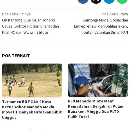
Navigasi
Pos sebelumnya
Pos berikutnya
OD Kantongi Dua Gelar Honoris
Kantongi Modal Sosial dan
pos
Causa, Doktor HC dari Unsrat dan
Entrepreneur dari Dahlan Iskan,
Prof HC dari Wuhu Institute
Toufan Calonkan Diri di PAN
POS TERKAIT
PLN Manado Minta Maaf
Turnamen BU FC ke 4 Kata
Pemadaman Bergilir di Pulau
Ketua Askot Manado Makin
Bunaken, Minggu Dua PLTD
Inovatif, Banyak Orbitkan Bibit
Pulih Total
Unggul