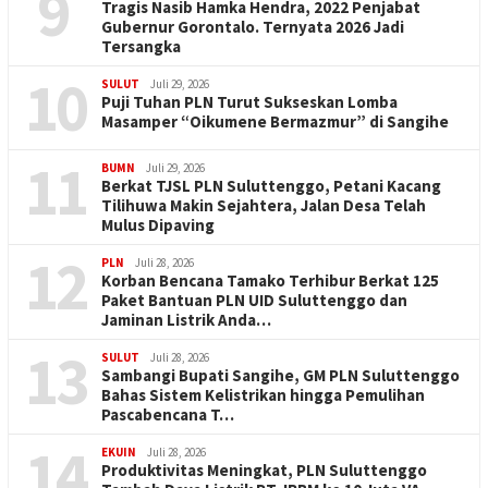
9
Tragis Nasib Hamka Hendra, 2022 Penjabat
Gubernur Gorontalo. Ternyata 2026 Jadi
Tersangka
10
SULUT
Juli 29, 2026
Puji Tuhan PLN Turut Sukseskan Lomba
Masamper “Oikumene Bermazmur” di Sangihe
11
BUMN
Juli 29, 2026
Berkat TJSL PLN Suluttenggo, Petani Kacang
Tilihuwa Makin Sejahtera, Jalan Desa Telah
Mulus Dipaving
12
PLN
Juli 28, 2026
Korban Bencana Tamako Terhibur Berkat 125
Paket Bantuan PLN UID Suluttenggo dan
Jaminan Listrik Anda…
13
SULUT
Juli 28, 2026
Sambangi Bupati Sangihe, GM PLN Suluttenggo
Bahas Sistem Kelistrikan hingga Pemulihan
Pascabencana T…
14
EKUIN
Juli 28, 2026
Produktivitas Meningkat, PLN Suluttenggo