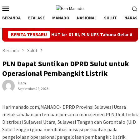
Loncat
Menu
ke
Mobile
konten
BERANDA
ETALASE
MANADO
NASIONAL
SULUT
NARASI
l Jelang HUT ke-81 RI, PLN UP3 Tahuna Gelar Apel dan Inspeksi P
BERITA TERBARU
Beranda
Sulut
PLN Dapat Suntikan DPRD Sulut untuk
Operasional Pembangkit Listrik
Ham
September 22, 2023
Harimanado.com,MANADO- DPRD Provinsi Sulawesi Utara
melaksanakan pertemuan bersama manajemen PLN Unit Induk
Distribusi Sulawesi Utara, Sulawesi Tengah dan Gorontalo (UID
Suluttenggo) guna membahas inisiasi perkuatan pada
pengelolaan operasional pengelolaan pembangkit listrik