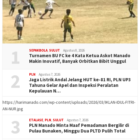
1
SEPAKBOLA
,
SULUT
Agustus 8, 2026
Turnamen BU FC ke 4 Kata Ketua Askot Manado
Makin Inovatif, Banyak Orbitkan Bibit Unggul
2
PLN
Agustus 7, 2026
Jaga Listrik Andal Jelang HUT ke-81 RI, PLN UP3
Tahuna Gelar Apel dan Inspeksi Peralatan
Kepulauan N…
https://harimanado.com/wp-content/uploads/2026/03/IKLAN-IDUL-FITRI-
AN-NUR.jpg
3
ETALASE
,
PLN
,
SULUT
Agustus 7, 2026
PLN Manado Minta Maaf Pemadaman Bergilir di
Pulau Bunaken, Minggu Dua PLTD Pulih Total