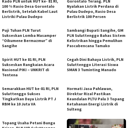
Kado PLN untuk HUT ke- 81 RI,
Gorontalo Terang. PLN
100 % Rasio Desa Gorontalo
Nyalakan Listrik Perdana di
Berlistrik, Setelah Kabel Laut
Pulau Dudepo, Rasio Desa
Listriki Pulau Dudepo
Berlistrik 100 Persen
Puji Tuhan PLN Turut
Sambangi Bupati Sangihe, GM
Sukseskan Lomba Masamper
PLN Suluttenggo Bahas Sistem
“Oikumene Bermazmur” di
Kelistrikan hingga Pemulihan
Sangihe
Pascabencana Tamako
Spirit HUT ke 81 RI, PLN
Cegah Dini Bahaya Listrik, PLN
Sukseskan Rangkaian Acara
Suluttenggo Literasi Siswa
Nasional PIKI – UNKRIT di
SMAN 3 Tuminting Manado
Tentena
Semarakkan HUT ke-81 RI, PLN
Hormati Jasa Pahlawan,
Suluttenggo Sukses
Direktur Rizal Pastikan
Tingkatkan Daya Listrik PT J
Keandalan PLTU Palu 3 Topang
RBM ke 10 Juta VA
Ketahanan Energi Listrik di
Sulteng
Topang Usaha Petani Bunga
Krisan, PLN UID Suluttenggo