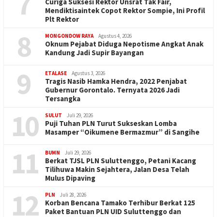
7
Curiga Suksesi Rektor Unsrat Tak Fair,
Mendiktisaintek Copot Rektor Sompie, Ini Profil
Plt Rektor
8
MONGONDOW RAYA
Agustus 4, 2026
Oknum Pejabat Diduga Nepotisme Angkat Anak
Kandung Jadi Supir Bayangan
9
ETALASE
Agustus 3, 2026
Tragis Nasib Hamka Hendra, 2022 Penjabat
Gubernur Gorontalo. Ternyata 2026 Jadi
Tersangka
10
SULUT
Juli 29, 2026
Puji Tuhan PLN Turut Sukseskan Lomba
Masamper “Oikumene Bermazmur” di Sangihe
11
BUMN
Juli 29, 2026
Berkat TJSL PLN Suluttenggo, Petani Kacang
Tilihuwa Makin Sejahtera, Jalan Desa Telah
Mulus Dipaving
12
PLN
Juli 28, 2026
Korban Bencana Tamako Terhibur Berkat 125
Paket Bantuan PLN UID Suluttenggo dan