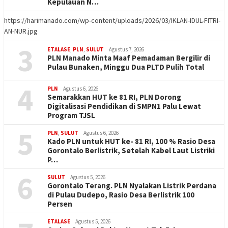
Kepulauan N…
https://harimanado.com/wp-content/uploads/2026/03/IKLAN-IDUL-FITRI-
AN-NUR.jpg
3
ETALASE
,
PLN
,
SULUT
Agustus 7, 2026
PLN Manado Minta Maaf Pemadaman Bergilir di
Pulau Bunaken, Minggu Dua PLTD Pulih Total
4
PLN
Agustus 6, 2026
Semarakkan HUT ke 81 RI, PLN Dorong
Digitalisasi Pendidikan di SMPN1 Palu Lewat
Program TJSL
5
PLN
,
SULUT
Agustus 6, 2026
Kado PLN untuk HUT ke- 81 RI, 100 % Rasio Desa
Gorontalo Berlistrik, Setelah Kabel Laut Listriki
P…
6
SULUT
Agustus 5, 2026
Gorontalo Terang. PLN Nyalakan Listrik Perdana
di Pulau Dudepo, Rasio Desa Berlistrik 100
Persen
ETALASE
Agustus 5, 2026