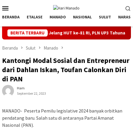
Loncat
Menu
ke
Mobile
konten
BERANDA
ETALASE
MANADO
NASIONAL
SULUT
NARASI
ik Andal Jelang HUT ke-81 RI, PLN UP3 Tahuna Gelar Apel dan Ins
BERITA TERBARU
Beranda
Sulut
Manado
Kantongi Modal Sosial dan Entrepreneur
dari Dahlan Iskan, Toufan Calonkan Diri
di PAN
Ham
September 22, 2023
MANADO- Peserta Pemilu legislative 2024 banyak orbitkan
pendatang baru. Salah satu di antaranya Partai Amanat
Nasional (PAN).