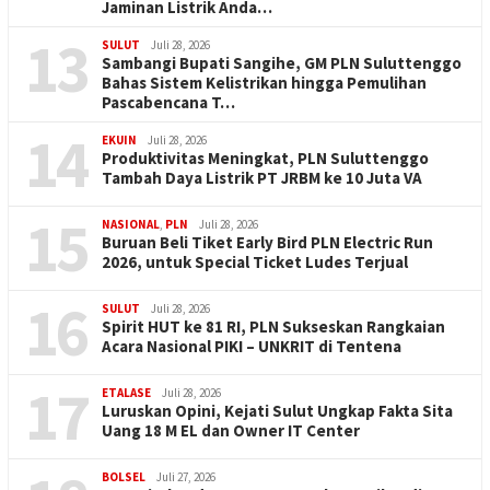
Jaminan Listrik Anda…
13
SULUT
Juli 28, 2026
Sambangi Bupati Sangihe, GM PLN Suluttenggo
Bahas Sistem Kelistrikan hingga Pemulihan
Pascabencana T…
14
EKUIN
Juli 28, 2026
Produktivitas Meningkat, PLN Suluttenggo
Tambah Daya Listrik PT JRBM ke 10 Juta VA
15
NASIONAL
,
PLN
Juli 28, 2026
Buruan Beli Tiket Early Bird PLN Electric Run
2026, untuk Special Ticket Ludes Terjual
16
SULUT
Juli 28, 2026
Spirit HUT ke 81 RI, PLN Sukseskan Rangkaian
Acara Nasional PIKI – UNKRIT di Tentena
17
ETALASE
Juli 28, 2026
Luruskan Opini, Kejati Sulut Ungkap Fakta Sita
Uang 18 M EL dan Owner IT Center
BOLSEL
Juli 27, 2026