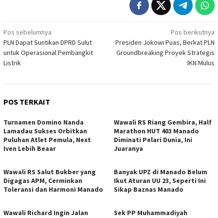
Navigasi
Pos sebelumnya
Pos berikutnya
PLN Dapat Suntikan DPRD Sulut
Presiden Jokowi Puas, Berkat PLN
pos
untuk Operasional Pembangkit
Groundbreaking Proyek Strategis
Listrik
IKN Mulus
POS TERKAIT
Turnamen Domino Nanda
Wawali RS Riang Gembira, Half
Lamadau Sukses Orbitkan
Marathon HUT 403 Manado
Puluhan Atlet Pemula, Next
Diminati Pelari Dunia, Ini
Iven Lebih Beaar
Juaranya
Wawali RS Salut Bukber yang
Banyak UPZ di Manado Belum
Digagas APM, Cerminkan
Ikut Aturan UU 23, Seperti Ini
Toleransi dan Harmoni Manado
Sikap Baznas Manado
Wawali Richard Ingin Jalan
Sek PP Muhammadiyah