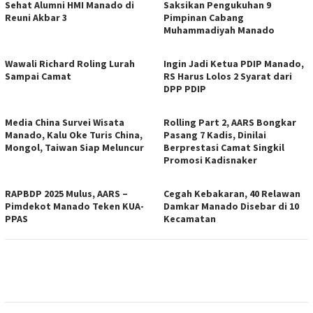
Sehat Alumni HMI Manado di
Saksikan Pengukuhan 9
Reuni Akbar 3
Pimpinan Cabang
Muhammadiyah Manado
Wawali Richard Roling Lurah
Ingin Jadi Ketua PDIP Manado,
Sampai Camat
RS Harus Lolos 2 Syarat dari
DPP PDIP
Media China Survei Wisata
Rolling Part 2, AARS Bongkar
Manado, Kalu Oke Turis China,
Pasang 7 Kadis, Dinilai
Mongol, Taiwan Siap Meluncur
Berprestasi Camat Singkil
Promosi Kadisnaker
RAPBDP 2025 Mulus, AARS –
Cegah Kebakaran, 40 Relawan
Pimdekot Manado Teken KUA-
Damkar Manado Disebar di 10
PPAS
Kecamatan