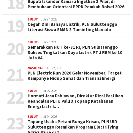
18
Bupati Iskandar Kamaru Ingatkan 3 Pilar, di
Pembukaan Orientasi PPPK Pemkab Bolsel 2026
19
SULUT
Juli 27, 2026
Cegah Dini Bahaya Listrik, PLN Suluttenggo
Literasi Siswa SMAN 3 Tuminting Manado
20
SULUT
Juli 27, 2026
Semarakkan HUT ke-81 RI, PLN Suluttenggo
Sukses Tingkatkan Daya Listrik PT J RBM ke 10
Juta VA
21
NASIONAL
Juli 27, 2026
PLN Electric Run 2026 Gelar November, Target
Kampanye Hidup Sehat dan Transisi Energi
22
SULUT
Juli 25, 2026
Hormati Jasa Pahlawan, Direktur Rizal Pastikan
Keandalan PLTU Palu 3 Topang Ketahanan
Energi Listrik…
23
SULUT
Juli 24, 2026
Topang Usaha Petani Bunga Krisan, PLN UID
Suluttenggo Resmikan Program Electrifying
Agriculture di T…