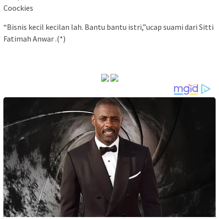
Coockies
“Bisnis kecil kecilan lah. Bantu bantu istri,”ucap suami dari Sitti
Fatimah Anwar .(*)