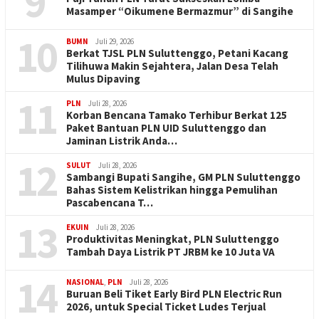
9
Masamper “Oikumene Bermazmur” di Sangihe
10
BUMN
Juli 29, 2026
Berkat TJSL PLN Suluttenggo, Petani Kacang
Tilihuwa Makin Sejahtera, Jalan Desa Telah
Mulus Dipaving
11
PLN
Juli 28, 2026
Korban Bencana Tamako Terhibur Berkat 125
Paket Bantuan PLN UID Suluttenggo dan
Jaminan Listrik Anda…
12
SULUT
Juli 28, 2026
Sambangi Bupati Sangihe, GM PLN Suluttenggo
Bahas Sistem Kelistrikan hingga Pemulihan
Pascabencana T…
13
EKUIN
Juli 28, 2026
Produktivitas Meningkat, PLN Suluttenggo
Tambah Daya Listrik PT JRBM ke 10 Juta VA
14
NASIONAL
,
PLN
Juli 28, 2026
Buruan Beli Tiket Early Bird PLN Electric Run
2026, untuk Special Ticket Ludes Terjual