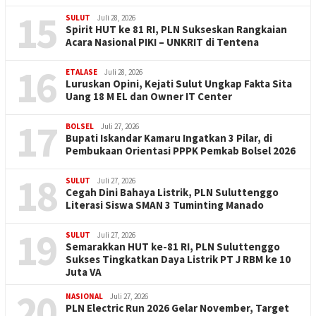
15
SULUT
Juli 28, 2026
Spirit HUT ke 81 RI, PLN Sukseskan Rangkaian
Acara Nasional PIKI – UNKRIT di Tentena
16
ETALASE
Juli 28, 2026
Luruskan Opini, Kejati Sulut Ungkap Fakta Sita
Uang 18 M EL dan Owner IT Center
17
BOLSEL
Juli 27, 2026
Bupati Iskandar Kamaru Ingatkan 3 Pilar, di
Pembukaan Orientasi PPPK Pemkab Bolsel 2026
18
SULUT
Juli 27, 2026
Cegah Dini Bahaya Listrik, PLN Suluttenggo
Literasi Siswa SMAN 3 Tuminting Manado
19
SULUT
Juli 27, 2026
Semarakkan HUT ke-81 RI, PLN Suluttenggo
Sukses Tingkatkan Daya Listrik PT J RBM ke 10
Juta VA
20
NASIONAL
Juli 27, 2026
PLN Electric Run 2026 Gelar November, Target