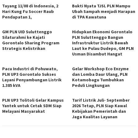
Tayang 11/08 di Indonesia, 2
Bukti Nyata TJSL PLN Mampu
Hari Kung Fu Soccer Raub
Ubah Sampah menjadi Harapan
Pendapatan 1,
di TPA Kawatuna
GM PLN UID Suluttenggo
Hidupkan Ekonomi Gorontalo
Silaturahmi ke Kajati
PLN Suluttenggo Bangun
Gorontalo Sharing Program
Infrastruktur Listrik Bawah
Strategis Kelistrikan
Laut ke Pulau Dudepo, GM PLN
Usman Disambut Hangat
Pacu Industri di Pohuwato,
Gelar Workshop Eco Enzyme
PLN UP3 Gorontalo Sukses
dan Lomba Daur Ulang, PLN
Layani Penyambungan Listrik
Kotamobagu Tumbuhkan
1.385 kVA
Peduli Lingkungan
PLN UP3 Tolitoli Gelar Kampus
Tarif Listrik Juli- September
Yantek untuk Cetak SDM Siap
2026 Tetap, PLN Siap Kawal
Melayani Masyarakat
Kebijakan Pemerintah dan
Jaga Kualitas Layanan