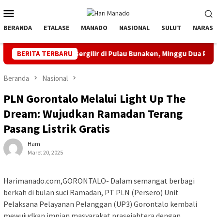
Loncat
Menu
ke
Mobile
konten
BERANDA
ETALASE
MANADO
NASIONAL
SULUT
NARASI
man Bergilir di Pulau Bunaken, Minggu Dua PLTD Pulih Total
BERITA TERBARU
Beranda
Nasional
PLN Gorontalo Melalui Light Up The
Dream: Wujudkan Ramadan Terang
Pasang Listrik Gratis
Ham
Maret 20, 2025
Harimanado.com,GORONTALO- Dalam semangat berbagi
berkah di bulan suci Ramadan, PT PLN (Persero) Unit
Pelaksana Pelayanan Pelanggan (UP3) Gorontalo kembali
mewujudkan impian masyarakat prasejahtera dengan