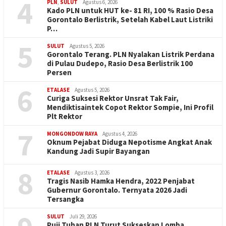
4
PLN
,
SULUT
Agustus 6, 2026
Kado PLN untuk HUT ke- 81 RI, 100 % Rasio Desa
Gorontalo Berlistrik, Setelah Kabel Laut Listriki
P…
5
SULUT
Agustus 5, 2026
Gorontalo Terang. PLN Nyalakan Listrik Perdana
di Pulau Dudepo, Rasio Desa Berlistrik 100
Persen
6
ETALASE
Agustus 5, 2026
Curiga Suksesi Rektor Unsrat Tak Fair,
Mendiktisaintek Copot Rektor Sompie, Ini Profil
Plt Rektor
7
MONGONDOW RAYA
Agustus 4, 2026
Oknum Pejabat Diduga Nepotisme Angkat Anak
Kandung Jadi Supir Bayangan
8
ETALASE
Agustus 3, 2026
Tragis Nasib Hamka Hendra, 2022 Penjabat
Gubernur Gorontalo. Ternyata 2026 Jadi
Tersangka
SULUT
Juli 29, 2026
Puji Tuhan PLN Turut Sukseskan Lomba