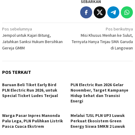
SEBARKAN
Navigasi
Pos sebelumnya
Pos berikutnya
Jempol untuk Kajari Bitung,
Misi Khusus Menhan ke Sulut,
pos
Jatuhkan Sanksi Hukum Bersihkan
Ternyata Hanya Tinjau SMA Garuda
Gereja GMIM
di Langowan
POS TERKAIT
Buruan Beli Tiket Early Bird
PLN Electric Run 2026 Gelar
PLN Electric Run 2026, untuk
November, Target Kampanye
Special Ticket Ludes Terjual
Hidup Sehat dan Transisi
Energi
Warga Pasar Inpres Manonda
Melalui TJSL PLN UP3 Luwuk
Palu Lega, PLN Pulihkan Listrik
Perkuat Ekosistem Green
Pasca Cuaca Ekstrem
Energy Siswa SMKN 2 Luwuk