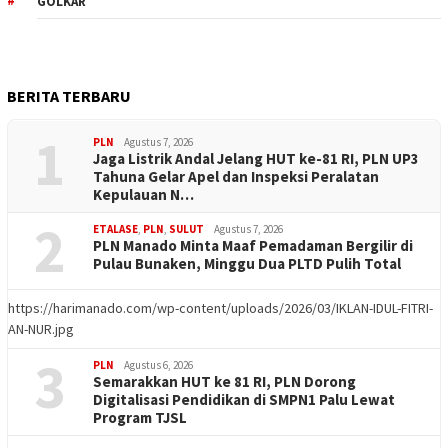
GOLKAR
BERITA TERBARU
1
PLN
Agustus 7, 2026
Jaga Listrik Andal Jelang HUT ke-81 RI, PLN UP3
Tahuna Gelar Apel dan Inspeksi Peralatan
Kepulauan N…
2
ETALASE
,
PLN
,
SULUT
Agustus 7, 2026
PLN Manado Minta Maaf Pemadaman Bergilir di
Pulau Bunaken, Minggu Dua PLTD Pulih Total
https://harimanado.com/wp-content/uploads/2026/03/IKLAN-IDUL-FITRI-
AN-NUR.jpg
3
PLN
Agustus 6, 2026
Semarakkan HUT ke 81 RI, PLN Dorong
Digitalisasi Pendidikan di SMPN1 Palu Lewat
Program TJSL