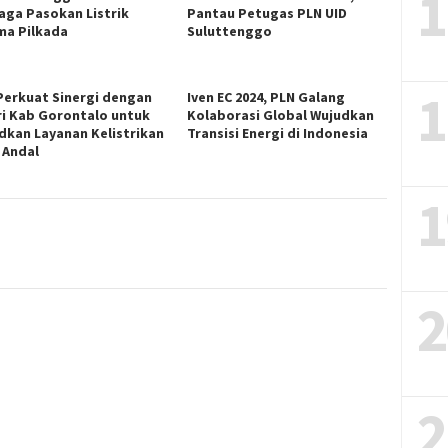
1
aga Pasokan Listrik
Pantau Petugas PLN UID
ma Pilkada
Suluttenggo
1
Perkuat Sinergi dengan
Iven EC 2024, PLN Galang
ri Kab Gorontalo untuk
Kolaborasi Global Wujudkan
dkan Layanan Kelistrikan
Transisi Energi di Indonesia
 Andal
1
2
2