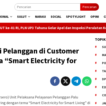
Pencarian
IONAL
SULUT
NARASI
SOCIAL
SPOTYLIGHT
OPINI
C
 UP3 Tahuna Gelar Apel dan Inspeksi Peralatan Kepulauan Nusa Uta
TOPIK
S
i Pelanggan di Customer
M
 “Smart Electricity for
PO
TA
DP
E2
CO
sero) Unit Pelaksana Pelayanan Pelanggan Palu
g dengan tema “Smart Electricity for Smart Living” di
JA