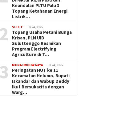
Keandalan PLTU Palu 3
Topang Ketahanan Energi
Listrik…
2
SULUT
Juli 24, 2026
Topang Usaha Petani Bunga
Krisan, PLN UID
Suluttenggo Resmikan
Program Electrifying
Agriculture di T…
3
MONGONDOW RAYA
Juli 24, 2026
Peringatan HUT ke 11
Kecamatan Helumo, Bupati
Iskandar dan Wabup Deddy
Ikut Bersukacita dengan
Warg…