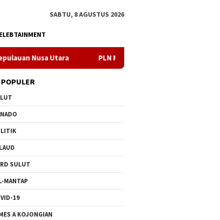
SABTU, 8 AGUSTUS 2026
ELEBTAINMENT
ra
PLN Manado Minta Maaf Pemadaman Bergilir di Pulau B
 POPULER
ULUT
ANADO
LITIK
LAUD
RD SULUT
L-MANTAP
VID-19
MES A KOJONGIAN