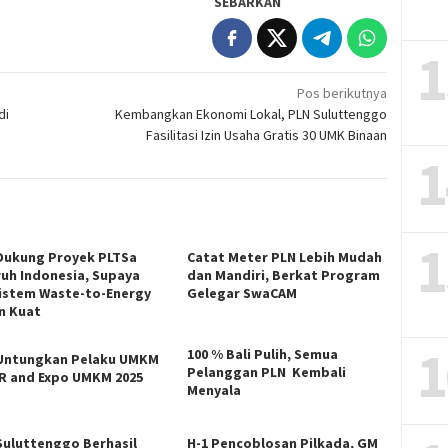
SEBARKAN
1
Pos berikutnya
di
Kembangkan Ekonomi Lokal, PLN Suluttenggo
Fasilitasi Izin Usaha Gratis 30 UMK Binaan
1
1
Dukung Proyek PLTSa
Catat Meter PLN Lebih Mudah
ruh Indonesia, Supaya
dan Mandiri, Berkat Program
istem Waste-to-Energy
Gelegar SwaCAM
n Kuat
1
100 % Bali Pulih, Semua
Untungkan Pelaku UMKM
Pelanggan PLN Kembali
CR and Expo UMKM 2025
Menyala
Suluttenggo Berhasil
H-1 Pencoblosan Pilkada, GM