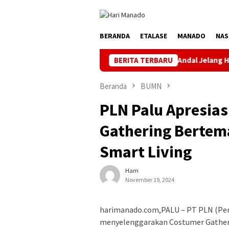
Loncat
ke
konten
BERANDA
ETALASE
MANADO
NAS
Jaga Listrik Andal Jelang HUT ke-81 RI, PLN
BERITA TERBARU
Beranda
BUMN
PLN Palu Apresias
Gathering Bertema
Smart Living
Ham
November 19, 2024
harimanado.com,PALU – PT PLN (Per
menyelenggarakan Costumer Gatherin