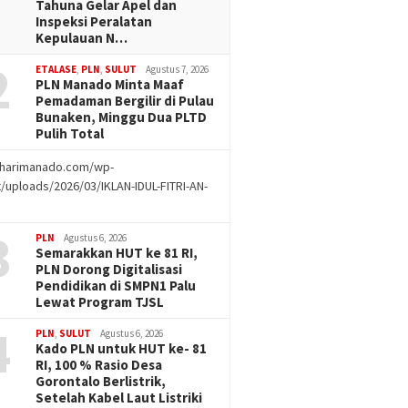
Tahuna Gelar Apel dan
Inspeksi Peralatan
Kepulauan N…
2
ETALASE
,
PLN
,
SULUT
Agustus 7, 2026
PLN Manado Minta Maaf
Pemadaman Bergilir di Pulau
Bunaken, Minggu Dua PLTD
Pulih Total
//harimanado.com/wp-
/uploads/2026/03/IKLAN-IDUL-FITRI-AN-
g
3
PLN
Agustus 6, 2026
Semarakkan HUT ke 81 RI,
PLN Dorong Digitalisasi
Pendidikan di SMPN1 Palu
Lewat Program TJSL
4
PLN
,
SULUT
Agustus 6, 2026
Kado PLN untuk HUT ke- 81
RI, 100 % Rasio Desa
Gorontalo Berlistrik,
Setelah Kabel Laut Listriki