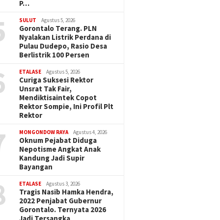
P…
5
SULUT
Agustus 5, 2026
Gorontalo Terang. PLN
Nyalakan Listrik Perdana di
Pulau Dudepo, Rasio Desa
Berlistrik 100 Persen
6
ETALASE
Agustus 5, 2026
Curiga Suksesi Rektor
Unsrat Tak Fair,
Mendiktisaintek Copot
Rektor Sompie, Ini Profil Plt
Rektor
7
MONGONDOW RAYA
Agustus 4, 2026
Oknum Pejabat Diduga
Nepotisme Angkat Anak
Kandung Jadi Supir
Bayangan
8
ETALASE
Agustus 3, 2026
Tragis Nasib Hamka Hendra,
2022 Penjabat Gubernur
Gorontalo. Ternyata 2026
Jadi Tersangka