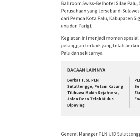
Ballroom Swiss-Belhotel Silae Palu, S
Perusahaan yang tersebar di Sulawe
dari Pemda Kota Palu, Kabupaten Sig
una dan Parigi.
Kegiatan ini menjadi momen spesial
pelanggan terbaik yang telah berkon
Palu dan sekitarnya.
BACAAN LAINNYA
Berkat TJSL PLN
PL
Suluttenggo, Petani Kacang
Se
Tilihuwa Makin Sejahtera,
Ek
Jalan Desa Telah Mulus
En
Dipaving
General Manager PLN UID Sulutteng