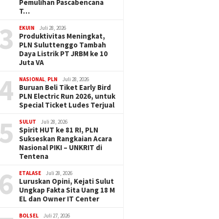
Pemulihan Pascabencana
T…
3
EKUIN
Juli 28, 2026
Produktivitas Meningkat,
PLN Suluttenggo Tambah
Daya Listrik PT JRBM ke 10
Juta VA
4
NASIONAL
,
PLN
Juli 28, 2026
Buruan Beli Tiket Early Bird
PLN Electric Run 2026, untuk
Special Ticket Ludes Terjual
5
SULUT
Juli 28, 2026
Spirit HUT ke 81 RI, PLN
Sukseskan Rangkaian Acara
Nasional PIKI – UNKRIT di
Tentena
6
ETALASE
Juli 28, 2026
Luruskan Opini, Kejati Sulut
Ungkap Fakta Sita Uang 18 M
EL dan Owner IT Center
BOLSEL
Juli 27, 2026