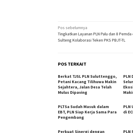
Navigasi
Pos sebelumnya
Tingkatkan Layanan PLN Palu dan 8 Pemda 
pos
Sulteng Kolaborasi Teken PKS PBJT-TL
POS TERKAIT
Berkat TJSL PLN Suluttenggo,
PLN 
Petani Kacang Tilihuwa Makin
Selu
Sejahtera, Jalan Desa Telah
Ekos
Mulus Dipaving
Maki
PLTSa Sudah Masuk dalam
PLN 
EBT, PLN Siap Kerja Sama Para
di E
Pengembang
Perkuat Sinergi dengan
PLN 