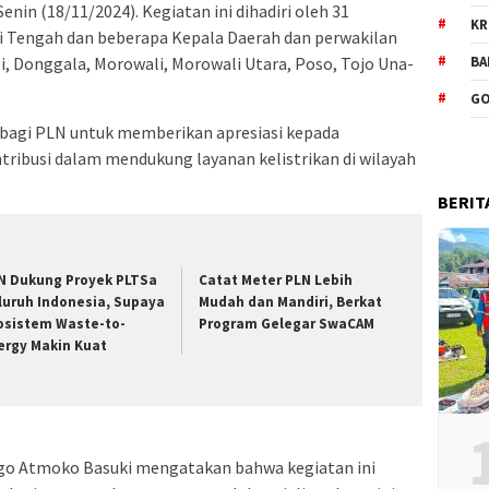
enin (18/11/2024). Kegiatan ini dihadiri oleh 31
KR
si Tengah dan beberapa Kepala Daerah dan perwakilan
BA
i, Donggala, Morowali, Morowali Utara, Poso, Tojo Una-
GO
 bagi PLN untuk memberikan apresiasi kepada
tribusi dalam mendukung layanan kelistrikan di wilayah
BERIT
N Dukung Proyek PLTSa
Catat Meter PLN Lebih
luruh Indonesia, Supaya
Mudah dan Mandiri, Berkat
osistem Waste-to-
Program Gelegar SwaCAM
ergy Makin Kuat
go Atmoko Basuki mengatakan bahwa kegiatan ini