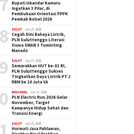
7
Bupati Iskandar Kamaru
Ingatkan 3 Pilar, di
Pembukaan Orientasi PPPK
Pemkab Bolsel 2026
8
SULUT
Juli 27, 2026
Cegah Dini Bahaya Listrik,
PLN Suluttenggo Literasi
Siswa SMAN 3 Tuminting
Manado
9
SULUT
Juli 27, 2026
Semarakkan HUT ke-81 RI,
PLN Suluttenggo Sukses
Tingkatkan Daya Listrik PT J
RBM ke 10 Juta VA
0
NASIONAL
Juli 27, 2026
PLN Electric Run 2026 Gelar
November, Target
Kampanye Hidup Sehat dan
Transisi Energi
1
SULUT
Juli 25, 2026
Hormati Jasa Pahlawan,
Direktur Rizal Pastikan