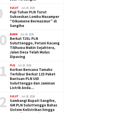
9
SULUT
Juli 29, 2026
Puji Tuhan PLN Turut
Sukseskan Lomba Masamper
“Oikumene Bermazmur” di
Sangihe
0
BUMN
Juli 29, 2026
Berkat TJSL PLN
Suluttenggo, Petani Kacang
Tilihuwa Makin Sejahtera,
Jalan Desa Telah Mulus
Dipaving
1
PLN
Juli 28, 2026
Korban Bencana Tamako
Terhibur Berkat 125 Paket
Bantuan PLN UID
Suluttenggo dan Jaminan
Listrik Anda…
2
SULUT
Juli 28, 2026
Sambangi Bupati Sangihe,
GM PLN Suluttenggo Bahas
Sistem Kelistrikan hingga