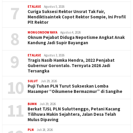
7
ETALASE
Agustus 5, 2026
Curiga Suksesi Rektor Unsrat Tak Fair,
Mendiktisaintek Copot Rektor Sompie, Ini Profil
Plt Rektor
8
MONGONDOW RAYA
Agustus 4, 2026
Oknum Pejabat Diduga Nepotisme Angkat Anak
Kandung Jadi Supir Bayangan
9
ETALASE
Agustus 3, 2026
Tragis Nasib Hamka Hendra, 2022 Penjabat
Gubernur Gorontalo. Ternyata 2026 Jadi
Tersangka
10
SULUT
Juli 29, 2026
Puji Tuhan PLN Turut Sukseskan Lomba
Masamper “Oikumene Bermazmur” di Sangihe
11
BUMN
Juli 29, 2026
Berkat TJSL PLN Suluttenggo, Petani Kacang
Tilihuwa Makin Sejahtera, Jalan Desa Telah
Mulus Dipaving
PLN
Juli 28, 2026