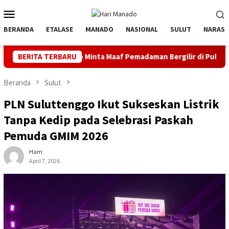
Loncat
Menu
ke
Mobile
konten
BERANDA
ETALASE
MANADO
NASIONAL
SULUT
NARASI
o Minta Maaf Pemadaman Bergilir di Pulau Bunaken, Minggu Dua 
BERITA TERBARU
Beranda
Sulut
PLN Suluttenggo Ikut Sukseskan Listrik
Tanpa Kedip pada Selebrasi Paskah
Pemuda GMIM 2026
Ham
April 7, 2026