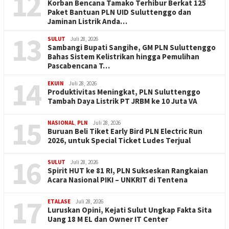
12
Korban Bencana Tamako Terhibur Berkat 125
Paket Bantuan PLN UID Suluttenggo dan
Jaminan Listrik Anda…
13
SULUT
Juli 28, 2026
Sambangi Bupati Sangihe, GM PLN Suluttenggo
Bahas Sistem Kelistrikan hingga Pemulihan
Pascabencana T…
14
EKUIN
Juli 28, 2026
Produktivitas Meningkat, PLN Suluttenggo
Tambah Daya Listrik PT JRBM ke 10 Juta VA
15
NASIONAL
,
PLN
Juli 28, 2026
Buruan Beli Tiket Early Bird PLN Electric Run
2026, untuk Special Ticket Ludes Terjual
16
SULUT
Juli 28, 2026
Spirit HUT ke 81 RI, PLN Sukseskan Rangkaian
Acara Nasional PIKI – UNKRIT di Tentena
17
ETALASE
Juli 28, 2026
Luruskan Opini, Kejati Sulut Ungkap Fakta Sita
Uang 18 M EL dan Owner IT Center