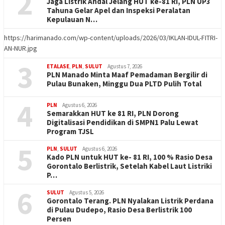
2
Jaga Listrik Andal Jelang HUT ke-81 RI, PLN UP3
Tahuna Gelar Apel dan Inspeksi Peralatan
Kepulauan N…
https://harimanado.com/wp-content/uploads/2026/03/IKLAN-IDUL-FITRI-
AN-NUR.jpg
3
ETALASE
,
PLN
,
SULUT
Agustus 7, 2026
PLN Manado Minta Maaf Pemadaman Bergilir di
Pulau Bunaken, Minggu Dua PLTD Pulih Total
4
PLN
Agustus 6, 2026
Semarakkan HUT ke 81 RI, PLN Dorong
Digitalisasi Pendidikan di SMPN1 Palu Lewat
Program TJSL
5
PLN
,
SULUT
Agustus 6, 2026
Kado PLN untuk HUT ke- 81 RI, 100 % Rasio Desa
Gorontalo Berlistrik, Setelah Kabel Laut Listriki
P…
6
SULUT
Agustus 5, 2026
Gorontalo Terang. PLN Nyalakan Listrik Perdana
di Pulau Dudepo, Rasio Desa Berlistrik 100
Persen