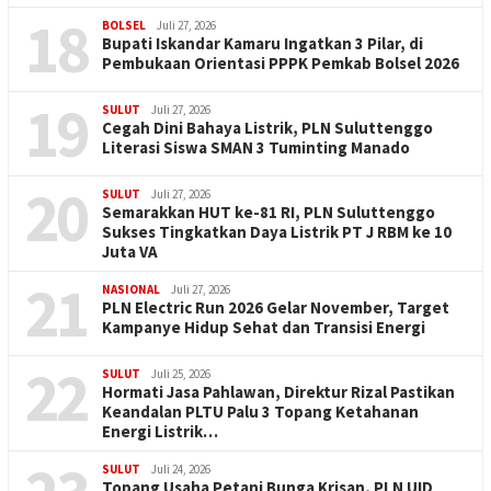
18
BOLSEL
Juli 27, 2026
Bupati Iskandar Kamaru Ingatkan 3 Pilar, di
Pembukaan Orientasi PPPK Pemkab Bolsel 2026
19
SULUT
Juli 27, 2026
Cegah Dini Bahaya Listrik, PLN Suluttenggo
Literasi Siswa SMAN 3 Tuminting Manado
20
SULUT
Juli 27, 2026
Semarakkan HUT ke-81 RI, PLN Suluttenggo
Sukses Tingkatkan Daya Listrik PT J RBM ke 10
Juta VA
21
NASIONAL
Juli 27, 2026
PLN Electric Run 2026 Gelar November, Target
Kampanye Hidup Sehat dan Transisi Energi
22
SULUT
Juli 25, 2026
Hormati Jasa Pahlawan, Direktur Rizal Pastikan
Keandalan PLTU Palu 3 Topang Ketahanan
Energi Listrik…
SULUT
Juli 24, 2026
Topang Usaha Petani Bunga Krisan, PLN UID