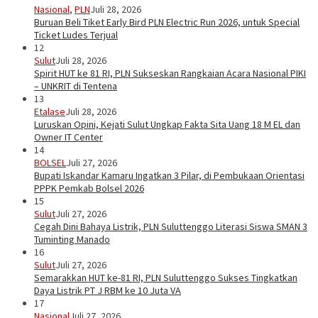
Nasional
,
PLN
Juli 28, 2026
Buruan Beli Tiket Early Bird PLN Electric Run 2026, untuk Special
Ticket Ludes Terjual
12
Sulut
Juli 28, 2026
Spirit HUT ke 81 RI, PLN Sukseskan Rangkaian Acara Nasional PIKI
– UNKRIT di Tentena
13
Etalase
Juli 28, 2026
Luruskan Opini, Kejati Sulut Ungkap Fakta Sita Uang 18 M EL dan
Owner IT Center
14
BOLSEL
Juli 27, 2026
Bupati Iskandar Kamaru Ingatkan 3 Pilar, di Pembukaan Orientasi
PPPK Pemkab Bolsel 2026
15
Sulut
Juli 27, 2026
Cegah Dini Bahaya Listrik, PLN Suluttenggo Literasi Siswa SMAN 3
Tuminting Manado
16
Sulut
Juli 27, 2026
Semarakkan HUT ke-81 RI, PLN Suluttenggo Sukses Tingkatkan
Daya Listrik PT J RBM ke 10 Juta VA
17
Nasional
Juli 27, 2026