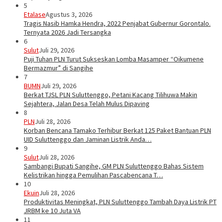
5
Etalase
Agustus 3, 2026
Tragis Nasib Hamka Hendra, 2022 Penjabat Gubernur Gorontalo.
Ternyata 2026 Jadi Tersangka
6
Sulut
Juli 29, 2026
Puji Tuhan PLN Turut Sukseskan Lomba Masamper “Oikumene
Bermazmur” di Sangihe
7
BUMN
Juli 29, 2026
Berkat TJSL PLN Suluttenggo, Petani Kacang Tilihuwa Makin
Sejahtera, Jalan Desa Telah Mulus Dipaving
8
PLN
Juli 28, 2026
Korban Bencana Tamako Terhibur Berkat 125 Paket Bantuan PLN
UID Suluttenggo dan Jaminan Listrik Anda…
9
Sulut
Juli 28, 2026
Sambangi Bupati Sangihe, GM PLN Suluttenggo Bahas Sistem
Kelistrikan hingga Pemulihan Pascabencana T…
10
Ekuin
Juli 28, 2026
Produktivitas Meningkat, PLN Suluttenggo Tambah Daya Listrik PT
JRBM ke 10 Juta VA
11