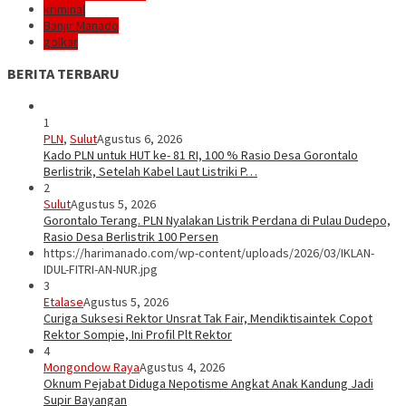
kriminal
Banjir Manado
golkar
BERITA TERBARU
1
PLN
,
Sulut
Agustus 6, 2026
Kado PLN untuk HUT ke- 81 RI, 100 % Rasio Desa Gorontalo
Berlistrik, Setelah Kabel Laut Listriki P…
2
Sulut
Agustus 5, 2026
Gorontalo Terang. PLN Nyalakan Listrik Perdana di Pulau Dudepo,
Rasio Desa Berlistrik 100 Persen
https://harimanado.com/wp-content/uploads/2026/03/IKLAN-
IDUL-FITRI-AN-NUR.jpg
3
Etalase
Agustus 5, 2026
Curiga Suksesi Rektor Unsrat Tak Fair, Mendiktisaintek Copot
Rektor Sompie, Ini Profil Plt Rektor
4
Mongondow Raya
Agustus 4, 2026
Oknum Pejabat Diduga Nepotisme Angkat Anak Kandung Jadi
Supir Bayangan