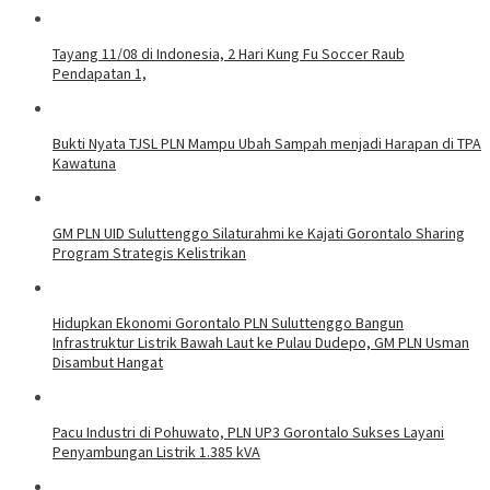
Tayang 11/08 di Indonesia, 2 Hari Kung Fu Soccer Raub
Pendapatan 1,
Bukti Nyata TJSL PLN Mampu Ubah Sampah menjadi Harapan di TPA
Kawatuna
GM PLN UID Suluttenggo Silaturahmi ke Kajati Gorontalo Sharing
Program Strategis Kelistrikan
Hidupkan Ekonomi Gorontalo PLN Suluttenggo Bangun
Infrastruktur Listrik Bawah Laut ke Pulau Dudepo, GM PLN Usman
Disambut Hangat
Pacu Industri di Pohuwato, PLN UP3 Gorontalo Sukses Layani
Penyambungan Listrik 1.385 kVA