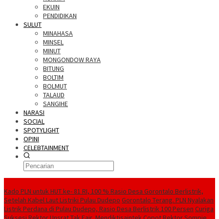
EKUIN
PENDIDIKAN
SULUT
MINAHASA
MINSEL
MINUT
MONGONDOW RAYA
BITUNG
BOLTIM
BOLMUT
TALAUD
SANGIHE
NARASI
SOCIAL
SPOTYLIGHT
OPINI
CELEBTAINMENT
BERITA TERBARU
Kado PLN untuk HUT ke- 81 RI, 100 % Rasio Desa Gorontalo Berlistrik,
Setelah Kabel Laut Listriki Pulau Dudepo
Gorontalo Terang. PLN Nyalakan
Listrik Perdana di Pulau Dudepo, Rasio Desa Berlistrik 100 Persen
Curiga
Suksesi Rektor Unsrat Tak Fair, Mendiktisaintek Copot Rektor Sompie,