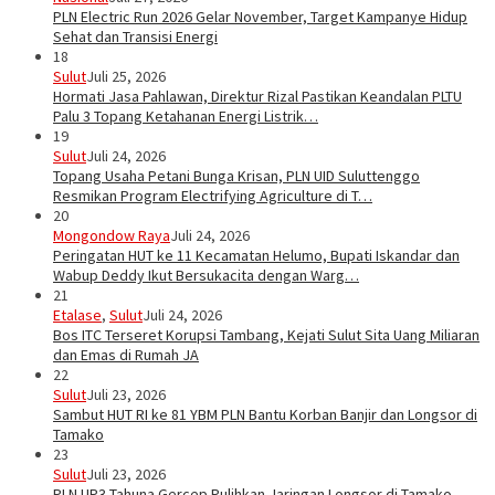
PLN Electric Run 2026 Gelar November, Target Kampanye Hidup
Sehat dan Transisi Energi
18
Sulut
Juli 25, 2026
Hormati Jasa Pahlawan, Direktur Rizal Pastikan Keandalan PLTU
Palu 3 Topang Ketahanan Energi Listrik…
19
Sulut
Juli 24, 2026
Topang Usaha Petani Bunga Krisan, PLN UID Suluttenggo
Resmikan Program Electrifying Agriculture di T…
20
Mongondow Raya
Juli 24, 2026
Peringatan HUT ke 11 Kecamatan Helumo, Bupati Iskandar dan
Wabup Deddy Ikut Bersukacita dengan Warg…
21
Etalase
,
Sulut
Juli 24, 2026
Bos ITC Terseret Korupsi Tambang, Kejati Sulut Sita Uang Miliaran
dan Emas di Rumah JA
22
Sulut
Juli 23, 2026
Sambut HUT RI ke 81 YBM PLN Bantu Korban Banjir dan Longsor di
Tamako
23
Sulut
Juli 23, 2026
PLN UP3 Tahuna Gercep Pulihkan Jaringan Longsor di Tamako