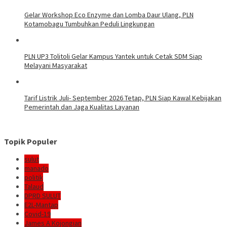
Gelar Workshop Eco Enzyme dan Lomba Daur Ulang, PLN
Kotamobagu Tumbuhkan Peduli Lingkungan
PLN UP3 Tolitoli Gelar Kampus Yantek untuk Cetak SDM Siap
Melayani Masyarakat
Tarif Listrik Juli- September 2026 Tetap, PLN Siap Kawal Kebijakan
Pemerintah dan Jaga Kualitas Layanan
Topik Populer
sulut
manado
politik
Talaud
DPRD SULUT
E2L-Mantap
Covid-19
James A Kojongian