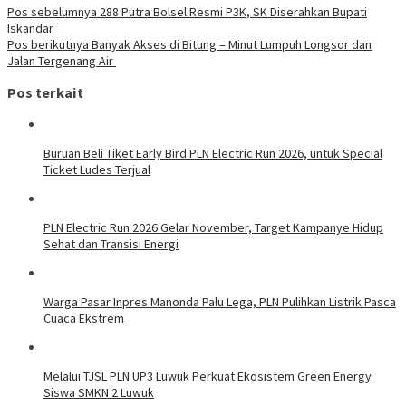
Pos sebelumnya
288 Putra Bolsel Resmi P3K, SK Diserahkan Bupati
Iskandar
Pos berikutnya
Banyak Akses di Bitung = Minut Lumpuh Longsor dan
Jalan Tergenang Air
Pos terkait
Buruan Beli Tiket Early Bird PLN Electric Run 2026, untuk Special
Ticket Ludes Terjual
PLN Electric Run 2026 Gelar November, Target Kampanye Hidup
Sehat dan Transisi Energi
Warga Pasar Inpres Manonda Palu Lega, PLN Pulihkan Listrik Pasca
Cuaca Ekstrem
Melalui TJSL PLN UP3 Luwuk Perkuat Ekosistem Green Energy
Siswa SMKN 2 Luwuk