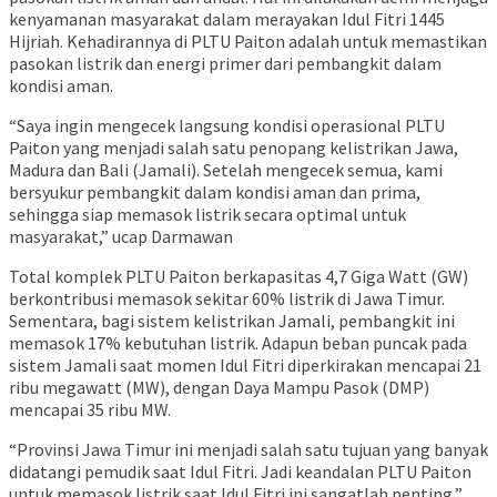
kenyamanan masyarakat dalam merayakan Idul Fitri 1445
Hijriah. Kehadirannya di PLTU Paiton adalah untuk memastikan
pasokan listrik dan energi primer dari pembangkit dalam
kondisi aman.
“Saya ingin mengecek langsung kondisi operasional PLTU
Paiton yang menjadi salah satu penopang kelistrikan Jawa,
Madura dan Bali (Jamali). Setelah mengecek semua, kami
bersyukur pembangkit dalam kondisi aman dan prima,
sehingga siap memasok listrik secara optimal untuk
masyarakat,” ucap Darmawan
Total komplek PLTU Paiton berkapasitas 4,7 Giga Watt (GW)
berkontribusi memasok sekitar 60% listrik di Jawa Timur.
Sementara, bagi sistem kelistrikan Jamali, pembangkit ini
memasok 17% kebutuhan listrik. Adapun beban puncak pada
sistem Jamali saat momen Idul Fitri diperkirakan mencapai 21
ribu megawatt (MW), dengan Daya Mampu Pasok (DMP)
mencapai 35 ribu MW.
“Provinsi Jawa Timur ini menjadi salah satu tujuan yang banyak
didatangi pemudik saat Idul Fitri. Jadi keandalan PLTU Paiton
untuk memasok listrik saat Idul Fitri ini sangatlah penting,”