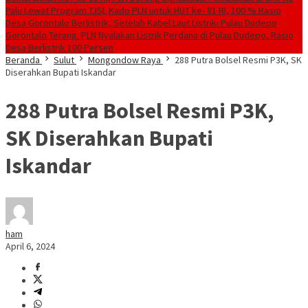
Palu Lewat Program TJSL
Kado PLN untuk HUT ke- 81 RI, 100 % Rasio
Desa Gorontalo Berlistrik, Setelah Kabel Laut Listriki Pulau Dudepo
Gorontalo Terang. PLN Nyalakan Listrik Perdana di Pulau Dudepo, Rasio
Desa Berlistrik 100 Persen
Beranda
Sulut
Mongondow Raya
288 Putra Bolsel Resmi P3K, SK
Diserahkan Bupati Iskandar
288 Putra Bolsel Resmi P3K,
SK Diserahkan Bupati
Iskandar
ham
April 6, 2024