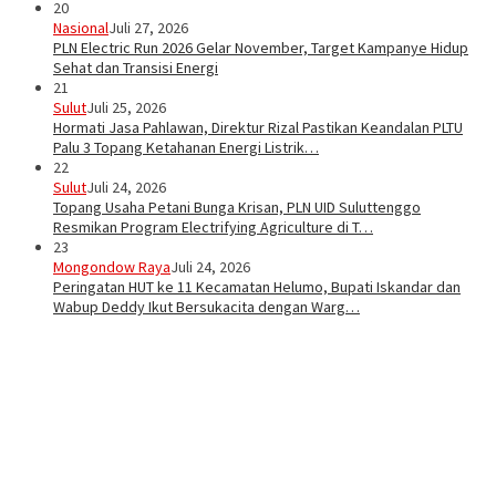
20
Nasional
Juli 27, 2026
PLN Electric Run 2026 Gelar November, Target Kampanye Hidup
Sehat dan Transisi Energi
21
Sulut
Juli 25, 2026
Hormati Jasa Pahlawan, Direktur Rizal Pastikan Keandalan PLTU
Palu 3 Topang Ketahanan Energi Listrik…
22
Sulut
Juli 24, 2026
Topang Usaha Petani Bunga Krisan, PLN UID Suluttenggo
Resmikan Program Electrifying Agriculture di T…
23
Mongondow Raya
Juli 24, 2026
Peringatan HUT ke 11 Kecamatan Helumo, Bupati Iskandar dan
Wabup Deddy Ikut Bersukacita dengan Warg…