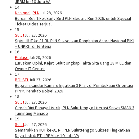
JRBM ke 10 Juta VA
14
Nasional
,
PLN
Juli 28, 2026
Buruan Beli Tiket Early Bird PLN Electric Run 2026, untuk Special
Ticket Ludes Terjual
15
Sulut
Juli 28, 2026
Spirit HUT ke 81 RI, PLN Sukseskan Rangkaian Acara Nasional PIKI
– UNKRIT di Tentena
16
Etalase
Juli 28, 2026
Luruskan Opini, Kejati Sulut Ungkap Fakta Sita Uang 18 M EL dan
Owner IT Center
17
BOLSEL
Juli 27, 2026
Bupati Iskandar Kamaru Ingatkan 3 Pilar, di Pembukaan Orientasi
PPPK Pemkab Bolsel 2026
18
Sulut
Juli 27, 2026
Cegah Dini Bahaya Listrik, PLN Suluttenggo Literasi Siswa SMAN 3
Tuminting Manado
19
Sulut
Juli 27, 2026
Semarakkan HUT ke-81 RI, PLN Suluttenggo Sukses Tingkatkan
Daya Listrik PT J RBM ke 10 Juta VA