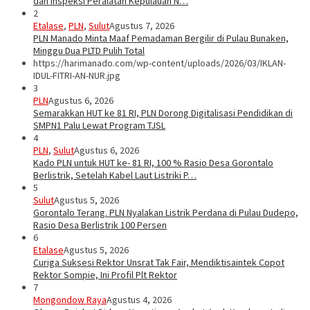
dan Inspeksi Peralatan Kepulauan N…
2
Etalase
,
PLN
,
Sulut
Agustus 7, 2026
PLN Manado Minta Maaf Pemadaman Bergilir di Pulau Bunaken,
Minggu Dua PLTD Pulih Total
https://harimanado.com/wp-content/uploads/2026/03/IKLAN-
IDUL-FITRI-AN-NUR.jpg
3
PLN
Agustus 6, 2026
Semarakkan HUT ke 81 RI, PLN Dorong Digitalisasi Pendidikan di
SMPN1 Palu Lewat Program TJSL
4
PLN
,
Sulut
Agustus 6, 2026
Kado PLN untuk HUT ke- 81 RI, 100 % Rasio Desa Gorontalo
Berlistrik, Setelah Kabel Laut Listriki P…
5
Sulut
Agustus 5, 2026
Gorontalo Terang. PLN Nyalakan Listrik Perdana di Pulau Dudepo,
Rasio Desa Berlistrik 100 Persen
6
Etalase
Agustus 5, 2026
Curiga Suksesi Rektor Unsrat Tak Fair, Mendiktisaintek Copot
Rektor Sompie, Ini Profil Plt Rektor
7
Mongondow Raya
Agustus 4, 2026