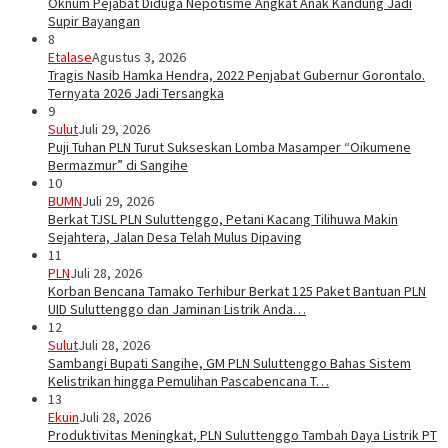
Oknum Pejabat Diduga Nepotisme Angkat Anak Kandung Jadi
Supir Bayangan
8
Etalase
Agustus 3, 2026
Tragis Nasib Hamka Hendra, 2022 Penjabat Gubernur Gorontalo.
Ternyata 2026 Jadi Tersangka
9
Sulut
Juli 29, 2026
Puji Tuhan PLN Turut Sukseskan Lomba Masamper “Oikumene
Bermazmur” di Sangihe
10
BUMN
Juli 29, 2026
Berkat TJSL PLN Suluttenggo, Petani Kacang Tilihuwa Makin
Sejahtera, Jalan Desa Telah Mulus Dipaving
11
PLN
Juli 28, 2026
Korban Bencana Tamako Terhibur Berkat 125 Paket Bantuan PLN
UID Suluttenggo dan Jaminan Listrik Anda…
12
Sulut
Juli 28, 2026
Sambangi Bupati Sangihe, GM PLN Suluttenggo Bahas Sistem
Kelistrikan hingga Pemulihan Pascabencana T…
13
Ekuin
Juli 28, 2026
Produktivitas Meningkat, PLN Suluttenggo Tambah Daya Listrik PT