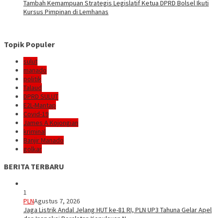
Tambah Kemampuan Strategis Legislatif Ketua DPRD Bolsel Ikuti
Kursus Pimpinan di Lemhanas
Topik Populer
sulut
manado
politik
Talaud
DPRD SULUT
E2L-Mantap
Covid-19
James A Kojongian
kriminal
Banjir Manado
golkar
BERITA TERBARU
1
PLN
Agustus 7, 2026
Jaga Listrik Andal Jelang HUT ke-81 RI, PLN UP3 Tahuna Gelar Apel