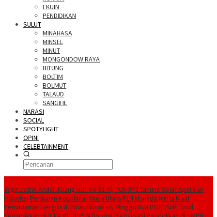
EKUIN
PENDIDIKAN
SULUT
MINAHASA
MINSEL
MINUT
MONGONDOW RAYA
BITUNG
BOLTIM
BOLMUT
TALAUD
SANGIHE
NARASI
SOCIAL
SPOTYLIGHT
OPINI
CELEBTAINMENT
BERITA TERBARU
Jaga Listrik Andal Jelang HUT ke-81 RI, PLN UP3 Tahuna Gelar Apel dan
Inspeksi Peralatan Kepulauan Nusa Utara
PLN Manado Minta Maaf
Pemadaman Bergilir di Pulau Bunaken, Minggu Dua PLTD Pulih Total
Semarakkan HUT ke 81 RI, PLN Dorong Digitalisasi Pendidikan di SMPN1