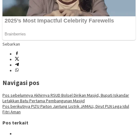
Sebarkan
Navigasi pos
Pos sebelumnya
Akhirnya RSUD Bolsel Dirikan Masjid, Bupati Iskandar
Letakkan Batu Pertama Pembangunan Masjid
Pos berikutnya
PLTU Paiton Jantung Listrik JAMALI, Dirut PLN Lega Idul
Fitri Aman
Pos terkait