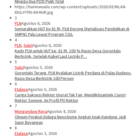
Minggu Dua PLTD Pulih Total
https://harimanado.com/wp-content/uploads/2026/03/IKLAN-
IDUL-FITRI-AN-NUR.jpg
3
PLN
Agustus 6, 2026
Semarakkan HUT ke 81 RI, PLN Dorong Digitalisasi Pendidikan di
SMPN1 Palu Lewat Program TJSL
4
PLN
,
Sulut
Agustus 6, 2026
Kado PLN untuk HUT ke- 81 RI, 100 % Rasio Desa Gorontalo
Berlistrik, Setelah Kabel Laut Listriki P…
5
Sulut
Agustus 5, 2026
Gorontalo Terang. PLN Nyalakan Listrik Perdana di Pulau Dudepo,
Rasio Desa Berlistrik 100 Persen
6
Etalase
Agustus 5, 2026
Curiga Suksesi Rektor Unsrat Tak Fair, Mendiktisaintek Copot
Rektor Sompie, Ini Profil Plt Rektor
7
Mongondow Raya
Agustus 4, 2026
Oknum Pejabat Diduga Nepotisme Angkat Anak Kandung Jadi
Supir Bayangan
8
Etalase
Agustus 3, 2026