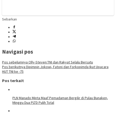
Sebarkan
Navigasi pos
Pos sebelumnya
Olly-Steven:TNI dan Rakyat Selalu Bersatu
Pos berikutnya
Dipimpin Jokowi, Fatoni dan Forkopimda Ikut Upacara
HUT TNI ke -75
Pos terkait
PLN Manado Minta Maaf Pemadaman Bergilir di Pulau Bunaken,
Minggu Dua PLTD Pulih Total