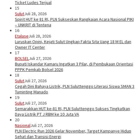
Ticket Ludes Terjual
15
Sulut
Juli 28, 2026
Spirit HUT ke 81 RI, PLN Sukseskan Rangkaian Acara Nasional PIKI
– UNKRIT di Tentena
16
Etalase
Juli 28, 2026
Luruskan Opini, Kejati Sulut Ungkap Fakta Sita Uang 18 M EL dan
Owner IT Center
17
BOLSEL
Juli 27, 2026
Bupati Iskandar Kamaru Ingatkan 3 Pilar, di Pembukaan Orientasi
PPPK Pemkab Bolsel 2026
18
Sulut
Juli 27, 2026
Cegah Dini Bahaya Listrik, PLN Suluttenggo Literasi Siswa SMAN 3
Tuminting Manado
19
Sulut
Juli 27, 2026
Semarakkan HUT ke-81 RI, PLN Suluttenggo Sukses Tingkatkan
Daya Listrik PT J RBM ke 10 Juta VA
20
Nasional
Juli 27, 2026
PLN Electric Run 2026 Gelar November, Target Kampanye Hidup
Sehat dan Transisi Energi