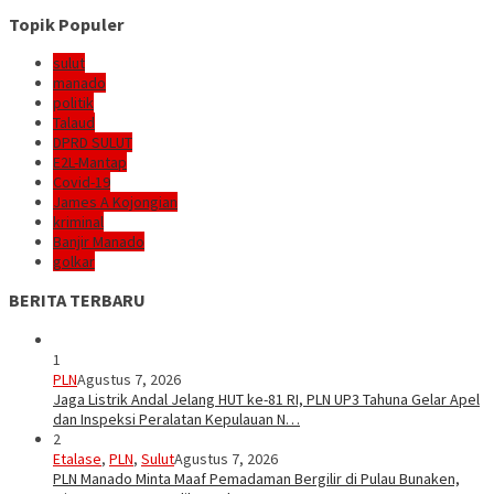
Topik Populer
sulut
manado
politik
Talaud
DPRD SULUT
E2L-Mantap
Covid-19
James A Kojongian
kriminal
Banjir Manado
golkar
BERITA TERBARU
1
PLN
Agustus 7, 2026
Jaga Listrik Andal Jelang HUT ke-81 RI, PLN UP3 Tahuna Gelar Apel
dan Inspeksi Peralatan Kepulauan N…
2
Etalase
,
PLN
,
Sulut
Agustus 7, 2026
PLN Manado Minta Maaf Pemadaman Bergilir di Pulau Bunaken,