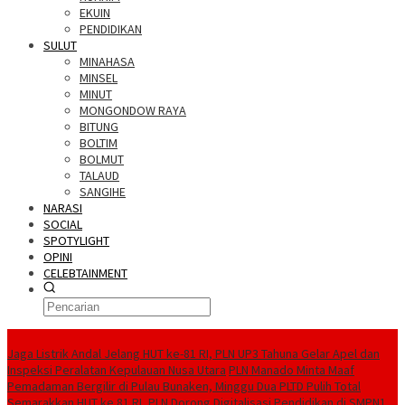
EKUIN
PENDIDIKAN
SULUT
MINAHASA
MINSEL
MINUT
MONGONDOW RAYA
BITUNG
BOLTIM
BOLMUT
TALAUD
SANGIHE
NARASI
SOCIAL
SPOTYLIGHT
OPINI
CELEBTAINMENT
BERITA TERBARU
Jaga Listrik Andal Jelang HUT ke-81 RI, PLN UP3 Tahuna Gelar Apel dan
Inspeksi Peralatan Kepulauan Nusa Utara
PLN Manado Minta Maaf
Pemadaman Bergilir di Pulau Bunaken, Minggu Dua PLTD Pulih Total
Semarakkan HUT ke 81 RI, PLN Dorong Digitalisasi Pendidikan di SMPN1