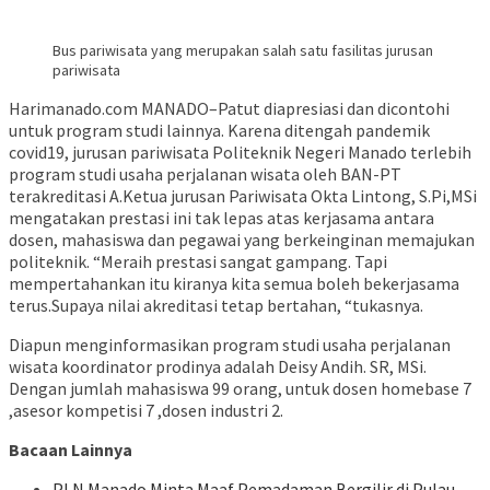
Bus pariwisata yang merupakan salah satu fasilitas jurusan
pariwisata
Harimanado.com MANADO–Patut diapresiasi dan dicontohi
untuk program studi lainnya. Karena ditengah pandemik
covid19, jurusan pariwisata Politeknik Negeri Manado terlebih
program studi usaha perjalanan wisata oleh BAN-PT
terakreditasi A.Ketua jurusan Pariwisata Okta Lintong, S.Pi,MSi
mengatakan prestasi ini tak lepas atas kerjasama antara
dosen, mahasiswa dan pegawai yang berkeinginan memajukan
politeknik. “Meraih prestasi sangat gampang. Tapi
mempertahankan itu kiranya kita semua boleh bekerjasama
terus.Supaya nilai akreditasi tetap bertahan, “tukasnya.
Diapun menginformasikan program studi usaha perjalanan
wisata koordinator prodinya adalah Deisy Andih. SR, MSi.
Dengan jumlah mahasiswa 99 orang, untuk dosen homebase 7
,asesor kompetisi 7 ,dosen industri 2.
Bacaan Lainnya
PLN Manado Minta Maaf Pemadaman Bergilir di Pulau