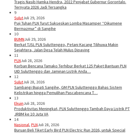
Tragis Nasib Hamka Hendra, 2022 Penjabat Gubernur Gorontalo.
Ternyata 2026 Jadi Tersangka
9
Sulut
Juli 29, 2026
Puji Tuhan PLN Turut Sukseskan Lomba Masamper “Oikumene
Bermazmur” di Sangihe
10
BUMN
Juli 29, 2026
Berkat TJSL PLN Suluttenggo, Petani Kacang Tilihuwa Makin
Sejahtera, Jalan Desa Telah Mulus Dipaving
11
PLN
Juli 28, 2026
Korban Bencana Tamako Terhibur Berkat 125 Paket Bantuan PLN
UID Suluttenggo dan Jaminan Listrik Anda…
12
Sulut
Juli 28, 2026
Sambangi Bupati Sangihe, GM PLN Suluttenggo Bahas Sistem
Kelistrikan hingga Pemulihan Pascabencana T…
13
Ekuin
Juli 28, 2026
Produktivitas Meningkat, PLN Suluttenggo Tambah Daya Listrik PT
JRBM ke 10 Juta VA
14
Nasional
,
PLN
Juli 28, 2026
Buruan Beli Tiket Early Bird PLN Electric Run 2026, untuk Special