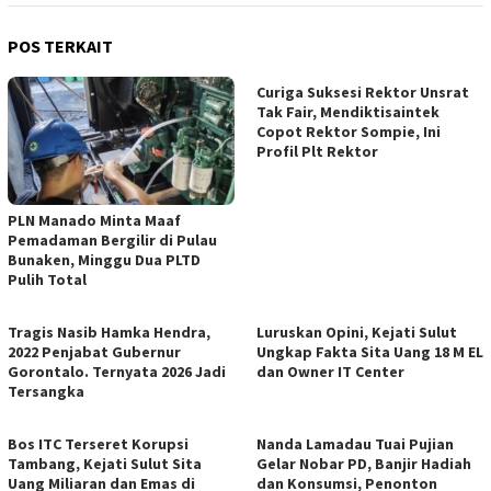
POS TERKAIT
Curiga Suksesi Rektor Unsrat
Tak Fair, Mendiktisaintek
Copot Rektor Sompie, Ini
Profil Plt Rektor
PLN Manado Minta Maaf
Pemadaman Bergilir di Pulau
Bunaken, Minggu Dua PLTD
Pulih Total
Tragis Nasib Hamka Hendra,
Luruskan Opini, Kejati Sulut
2022 Penjabat Gubernur
Ungkap Fakta Sita Uang 18 M EL
Gorontalo. Ternyata 2026 Jadi
dan Owner IT Center
Tersangka
Bos ITC Terseret Korupsi
Nanda Lamadau Tuai Pujian
Tambang, Kejati Sulut Sita
Gelar Nobar PD, Banjir Hadiah
Uang Miliaran dan Emas di
dan Konsumsi, Penonton