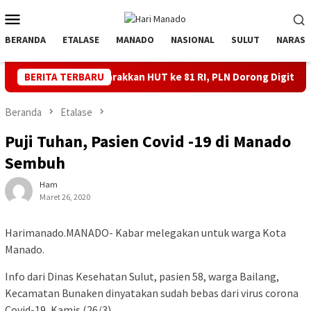
Loncat
Menu
ke
Mobile
konten
BERANDA
ETALASE
MANADO
NASIONAL
SULUT
NARASI
Semarakkan HUT ke 81 RI, PLN Dorong Digitalisasi Pendidikan
BERITA TERBARU
Beranda
Etalase
Puji Tuhan, Pasien Covid -19 di Manado
Sembuh
Ham
Maret 26, 2020
Harimanado.MANADO- Kabar melegakan untuk warga Kota
Manado.
Info dari Dinas Kesehatan Sulut, pasien 58, warga Bailang,
Kecamatan Bunaken dinyatakan sudah bebas dari virus corona
Covid-19, Kamis (26/3).