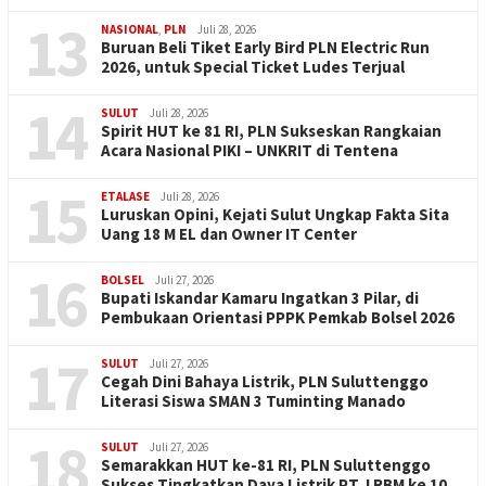
13
NASIONAL
,
PLN
Juli 28, 2026
Buruan Beli Tiket Early Bird PLN Electric Run
2026, untuk Special Ticket Ludes Terjual
14
SULUT
Juli 28, 2026
Spirit HUT ke 81 RI, PLN Sukseskan Rangkaian
Acara Nasional PIKI – UNKRIT di Tentena
15
ETALASE
Juli 28, 2026
Luruskan Opini, Kejati Sulut Ungkap Fakta Sita
Uang 18 M EL dan Owner IT Center
16
BOLSEL
Juli 27, 2026
Bupati Iskandar Kamaru Ingatkan 3 Pilar, di
Pembukaan Orientasi PPPK Pemkab Bolsel 2026
17
SULUT
Juli 27, 2026
Cegah Dini Bahaya Listrik, PLN Suluttenggo
Literasi Siswa SMAN 3 Tuminting Manado
18
SULUT
Juli 27, 2026
Semarakkan HUT ke-81 RI, PLN Suluttenggo
Sukses Tingkatkan Daya Listrik PT J RBM ke 10