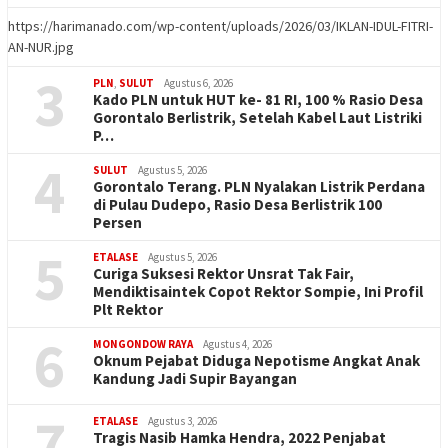
https://harimanado.com/wp-content/uploads/2026/03/IKLAN-IDUL-FITRI-
AN-NUR.jpg
3
PLN
,
SULUT
Agustus 6, 2026
Kado PLN untuk HUT ke- 81 RI, 100 % Rasio Desa
Gorontalo Berlistrik, Setelah Kabel Laut Listriki
P…
4
SULUT
Agustus 5, 2026
Gorontalo Terang. PLN Nyalakan Listrik Perdana
di Pulau Dudepo, Rasio Desa Berlistrik 100
Persen
5
ETALASE
Agustus 5, 2026
Curiga Suksesi Rektor Unsrat Tak Fair,
Mendiktisaintek Copot Rektor Sompie, Ini Profil
Plt Rektor
6
MONGONDOW RAYA
Agustus 4, 2026
Oknum Pejabat Diduga Nepotisme Angkat Anak
Kandung Jadi Supir Bayangan
7
ETALASE
Agustus 3, 2026
Tragis Nasib Hamka Hendra, 2022 Penjabat