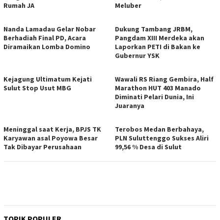
Rumah JA
Meluber
Nanda Lamadau Gelar Nobar
Dukung Tambang JRBM,
Berhadiah Final PD, Acara
Pangdam XIII Merdeka akan
Diramaikan Lomba Domino
Laporkan PETI di Bakan ke
Gubernur YSK
Kejagung Ultimatum Kejati
Wawali RS Riang Gembira, Half
Sulut Stop Usut MBG
Marathon HUT 403 Manado
Diminati Pelari Dunia, Ini
Juaranya
Meninggal saat Kerja, BPJS TK
Terobos Medan Berbahaya,
Karyawan asal Poyowa Besar
PLN Suluttenggo Sukses Aliri
Tak Dibayar Perusahaan
99,56 % Desa di Sulut
TOPIK POPULER