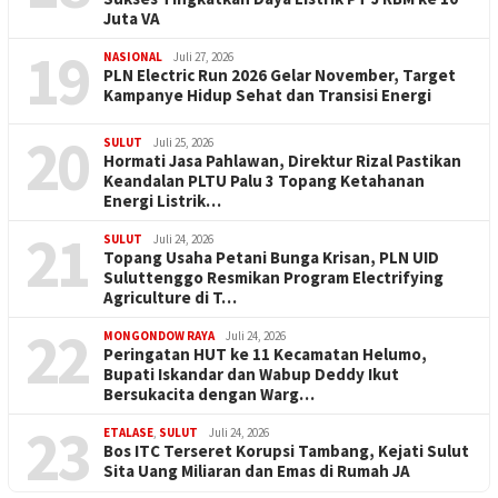
Juta VA
19
NASIONAL
Juli 27, 2026
PLN Electric Run 2026 Gelar November, Target
Kampanye Hidup Sehat dan Transisi Energi
20
SULUT
Juli 25, 2026
Hormati Jasa Pahlawan, Direktur Rizal Pastikan
Keandalan PLTU Palu 3 Topang Ketahanan
Energi Listrik…
21
SULUT
Juli 24, 2026
Topang Usaha Petani Bunga Krisan, PLN UID
Suluttenggo Resmikan Program Electrifying
Agriculture di T…
22
MONGONDOW RAYA
Juli 24, 2026
Peringatan HUT ke 11 Kecamatan Helumo,
Bupati Iskandar dan Wabup Deddy Ikut
Bersukacita dengan Warg…
23
ETALASE
,
SULUT
Juli 24, 2026
Bos ITC Terseret Korupsi Tambang, Kejati Sulut
Sita Uang Miliaran dan Emas di Rumah JA