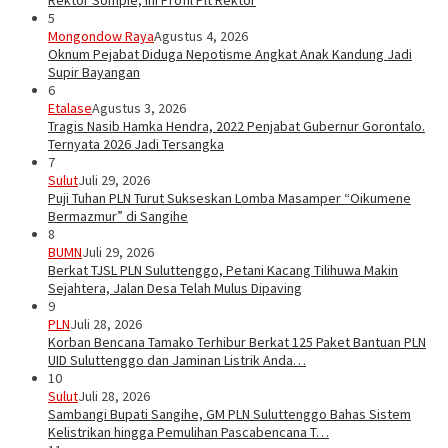
Rektor Sompie, Ini Profil Plt Rektor
5
Mongondow Raya
Agustus 4, 2026
Oknum Pejabat Diduga Nepotisme Angkat Anak Kandung Jadi
Supir Bayangan
6
Etalase
Agustus 3, 2026
Tragis Nasib Hamka Hendra, 2022 Penjabat Gubernur Gorontalo.
Ternyata 2026 Jadi Tersangka
7
Sulut
Juli 29, 2026
Puji Tuhan PLN Turut Sukseskan Lomba Masamper “Oikumene
Bermazmur” di Sangihe
8
BUMN
Juli 29, 2026
Berkat TJSL PLN Suluttenggo, Petani Kacang Tilihuwa Makin
Sejahtera, Jalan Desa Telah Mulus Dipaving
9
PLN
Juli 28, 2026
Korban Bencana Tamako Terhibur Berkat 125 Paket Bantuan PLN
UID Suluttenggo dan Jaminan Listrik Anda…
10
Sulut
Juli 28, 2026
Sambangi Bupati Sangihe, GM PLN Suluttenggo Bahas Sistem
Kelistrikan hingga Pemulihan Pascabencana T…