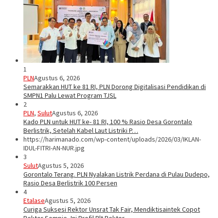
1
PLN
Agustus 6, 2026
Semarakkan HUT ke 81 RI, PLN Dorong Digitalisasi Pendidikan di
SMPN1 Palu Lewat Program TJSL
2
PLN
,
Sulut
Agustus 6, 2026
Kado PLN untuk HUT ke- 81 RI, 100 % Rasio Desa Gorontalo
Berlistrik, Setelah Kabel Laut Listriki P…
https://harimanado.com/wp-content/uploads/2026/03/IKLAN-
IDUL-FITRI-AN-NUR.jpg
3
Sulut
Agustus 5, 2026
Gorontalo Terang. PLN Nyalakan Listrik Perdana di Pulau Dudepo,
Rasio Desa Berlistrik 100 Persen
4
Etalase
Agustus 5, 2026
Curiga Suksesi Rektor Unsrat Tak Fair, Mendiktisaintek Copot