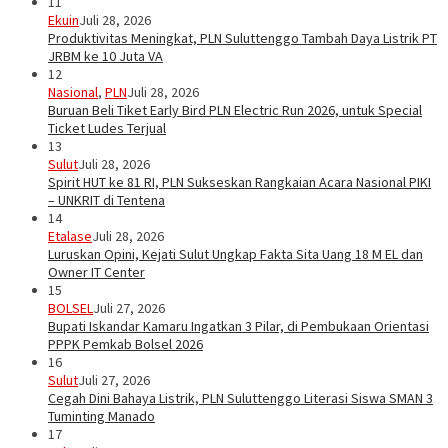
11
Ekuin
Juli 28, 2026
Produktivitas Meningkat, PLN Suluttenggo Tambah Daya Listrik PT
JRBM ke 10 Juta VA
12
Nasional
,
PLN
Juli 28, 2026
Buruan Beli Tiket Early Bird PLN Electric Run 2026, untuk Special
Ticket Ludes Terjual
13
Sulut
Juli 28, 2026
Spirit HUT ke 81 RI, PLN Sukseskan Rangkaian Acara Nasional PIKI
– UNKRIT di Tentena
14
Etalase
Juli 28, 2026
Luruskan Opini, Kejati Sulut Ungkap Fakta Sita Uang 18 M EL dan
Owner IT Center
15
BOLSEL
Juli 27, 2026
Bupati Iskandar Kamaru Ingatkan 3 Pilar, di Pembukaan Orientasi
PPPK Pemkab Bolsel 2026
16
Sulut
Juli 27, 2026
Cegah Dini Bahaya Listrik, PLN Suluttenggo Literasi Siswa SMAN 3
Tuminting Manado
17