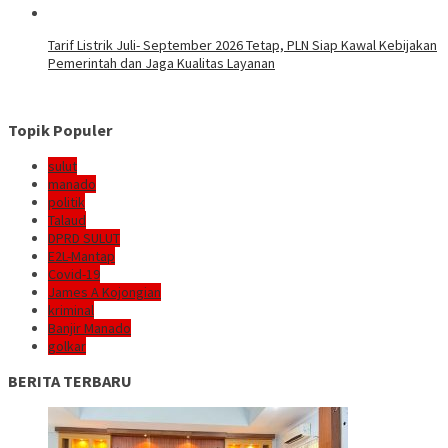
Tarif Listrik Juli- September 2026 Tetap, PLN Siap Kawal Kebijakan
Pemerintah dan Jaga Kualitas Layanan
Topik Populer
sulut
manado
politik
Talaud
DPRD SULUT
E2L-Mantap
Covid-19
James A Kojongian
kriminal
Banjir Manado
golkar
BERITA TERBARU