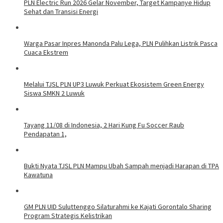
PLN Electric Run 2026 Gelar November, Target Kampanye Hidup
Sehat dan Transisi Energi
Warga Pasar Inpres Manonda Palu Lega, PLN Pulihkan Listrik Pasca
Cuaca Ekstrem
Melalui TJSL PLN UP3 Luwuk Perkuat Ekosistem Green Energy
Siswa SMKN 2 Luwuk
Tayang 11/08 di Indonesia, 2 Hari Kung Fu Soccer Raub
Pendapatan 1,
Bukti Nyata TJSL PLN Mampu Ubah Sampah menjadi Harapan di TPA
Kawatuna
GM PLN UID Suluttenggo Silaturahmi ke Kajati Gorontalo Sharing
Program Strategis Kelistrikan