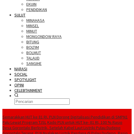
EKUIN
PENDIDIKAN
SULUT
MINAHASA
MINSEL
MINUT
MONGONDOW RAYA
BITUNG
BOLTIM
BOLMUT
TALAUD
SANGIHE
NARASI
SOCIAL
SPOTYLIGHT
OPINI
CELEBTAINMENT
BERITA TERBARU
Semarakkan HUT ke 81 RI, PLN Dorong Digitalisasi Pendidikan di SMPN1
Palu Lewat Program TJSL
Kado PLN untuk HUT ke- 81 RI, 100 % Rasio
Desa Gorontalo Berlistrik, Setelah Kabel Laut Listriki Pulau Dudepo
Gorontalo Terang. PLN Nyalakan Listrik Perdana di Pulau Dudepo, Rasio