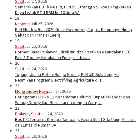
Sulut
Juli 27, 2026
Semarakkan HUT ke-81 RI, PLN Suluttenggo Sukses Tingkatkan
Daya Listrik PT J RBM ke 10 Juta VA
18
Nasional
Juli 27, 2026
PLN Electric Run 2026 Gelar November, Target Kampanye Hidup
Sehat dan Transisi Energi
19
Sulut
Juli 25, 2026
Hormati Jasa Pahlawan, Direktur Rizal Pastikan Keandalan PLTU
Palu 3 Topang Ketahanan Energi Listrik…
20
Sulut
Juli 24, 2026
Topang Usaha Petani Bunga Krisan, PLN UID Suluttenggo
Resmikan Program Electrifying Agriculture di T…
21
Mongondow Raya
Juli 24, 2026
Peringatan HUT ke 11 Kecamatan Helumo, Bupati Iskandar dan
Wabup Deddy Ikut Bersukacita dengan Warg…
22
Etalase
,
Sulut
Juli 24, 2026
Bos ITC Terseret Korupsi Tambang, Kejati Sulut Sita Uang Miliaran
dan Emas di Rumah JA
23
Sulut
Juli 23, 2026