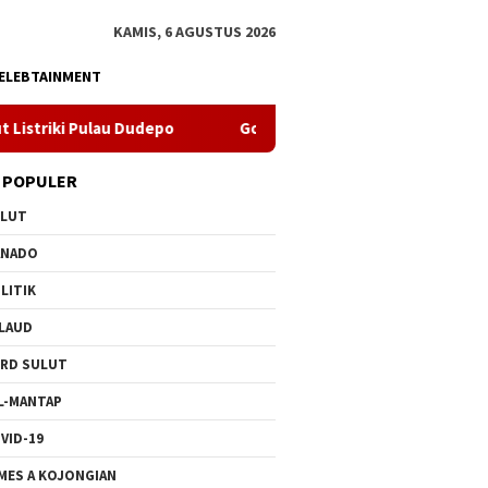
KAMIS, 6 AGUSTUS 2026
ELEBTAINMENT
Dudepo
Gorontalo Terang. PLN Nyalakan Listrik Perdana di
 POPULER
ULUT
ANADO
LITIK
LAUD
RD SULUT
L-MANTAP
VID-19
MES A KOJONGIAN