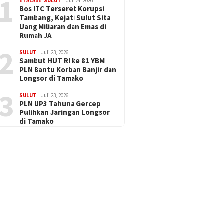
1
ETALASE
,
SULUT
Juli 24, 2026
Bos ITC Terseret Korupsi
Tambang, Kejati Sulut Sita
Uang Miliaran dan Emas di
Rumah JA
2
SULUT
Juli 23, 2026
Sambut HUT RI ke 81 YBM
PLN Bantu Korban Banjir dan
Longsor di Tamako
3
SULUT
Juli 23, 2026
PLN UP3 Tahuna Gercep
Pulihkan Jaringan Longsor
di Tamako