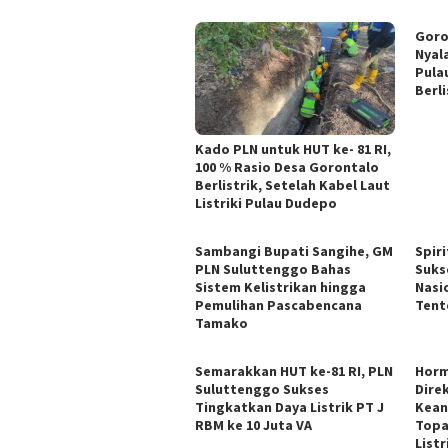
Goro
Nyal
Pula
Berli
Kado PLN untuk HUT ke- 81 RI,
100 % Rasio Desa Gorontalo
Berlistrik, Setelah Kabel Laut
Listriki Pulau Dudepo
Sambangi Bupati Sangihe, GM
Spiri
PLN Suluttenggo Bahas
Suks
Sistem Kelistrikan hingga
Nasi
Pemulihan Pascabencana
Tent
Tamako
Semarakkan HUT ke-81 RI, PLN
Horm
Suluttenggo Sukses
Dire
Tingkatkan Daya Listrik PT J
Kean
RBM ke 10 Juta VA
Topa
Listr