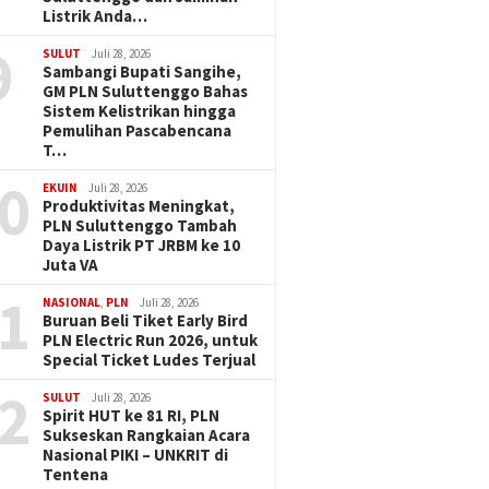
Listrik Anda…
9
SULUT
Juli 28, 2026
Sambangi Bupati Sangihe,
GM PLN Suluttenggo Bahas
Sistem Kelistrikan hingga
Pemulihan Pascabencana
T…
0
EKUIN
Juli 28, 2026
Produktivitas Meningkat,
PLN Suluttenggo Tambah
Daya Listrik PT JRBM ke 10
Juta VA
1
NASIONAL
,
PLN
Juli 28, 2026
Buruan Beli Tiket Early Bird
PLN Electric Run 2026, untuk
Special Ticket Ludes Terjual
2
SULUT
Juli 28, 2026
Spirit HUT ke 81 RI, PLN
Sukseskan Rangkaian Acara
Nasional PIKI – UNKRIT di
Tentena