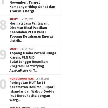
November, Target
Kampanye Hidup Sehat dan
Transisi Energi
8
SULUT
Juli 25, 2026
Hormati Jasa Pahlawan,
Direktur Rizal Pastikan
Keandalan PLTU Palu 3
Topang Ketahanan Energi
Listrik…
9
SULUT
Juli 24, 2026
Topang Usaha Petani Bunga
Krisan, PLN UID
Suluttenggo Resmikan
Program Electrifying
Agriculture di T…
0
MONGONDOW RAYA
Juli 24, 2026
Peringatan HUT ke 11
Kecamatan Helumo, Bupati
Iskandar dan Wabup Deddy
Ikut Bersukacita dengan
Warg…