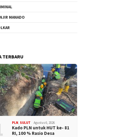
IMINAL
NJIR MANADO
LKAR
A TERBARU
1
PLN
,
SULUT
Agustus 6, 2026
Kado PLN untuk HUT ke- 81
RI, 100 % Rasio Desa