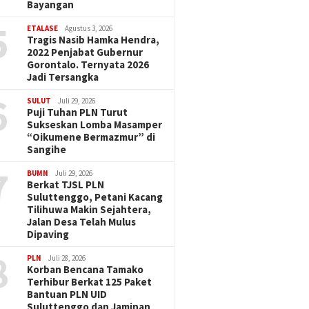
Bayangan
5
ETALASE
Agustus 3, 2026
Tragis Nasib Hamka Hendra,
2022 Penjabat Gubernur
Gorontalo. Ternyata 2026
Jadi Tersangka
6
SULUT
Juli 29, 2026
Puji Tuhan PLN Turut
Sukseskan Lomba Masamper
“Oikumene Bermazmur” di
Sangihe
7
BUMN
Juli 29, 2026
Berkat TJSL PLN
Suluttenggo, Petani Kacang
Tilihuwa Makin Sejahtera,
Jalan Desa Telah Mulus
Dipaving
8
PLN
Juli 28, 2026
Korban Bencana Tamako
Terhibur Berkat 125 Paket
Bantuan PLN UID
Suluttenggo dan Jaminan