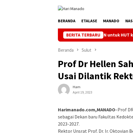
Loncat
ke
konten
BERANDA
ETALASE
MANADO
NAS
Kado PLN untuk HUT ke- 81 RI, 100 % Ras
BERITA TERBARU
Beranda
Sulut
Prof Dr Hellen Sa
Usai Dilantik Rek
Ham
April 19, 2023
Harimanado.com,MANADO
–Prof DR
sebagai Dekan baru Fakultas Kedokte
2023-2027.
Rektor Unsrat Prof. Dr. Ir. Oktovian