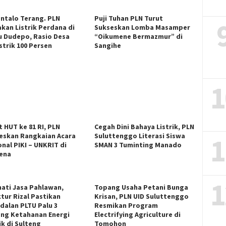
ntalo Terang. PLN
Puji Tuhan PLN Turut
akan Listrik Perdana di
Sukseskan Lomba Masamper
u Dudepo, Rasio Desa
“Oikumene Bermazmur” di
strik 100 Persen
Sangihe
1
t HUT ke 81 RI, PLN
Cegah Dini Bahaya Listrik, PLN
eskan Rangkaian Acara
Suluttenggo Literasi Siswa
1
onal PIKI – UNKRIT di
SMAN 3 Tuminting Manado
ena
1
ati Jasa Pahlawan,
Topang Usaha Petani Bunga
ktur Rizal Pastikan
Krisan, PLN UID Suluttenggo
dalan PLTU Palu 3
Resmikan Program
ng Ketahanan Energi
Electrifying Agriculture di
ik di Sulteng
Tomohon