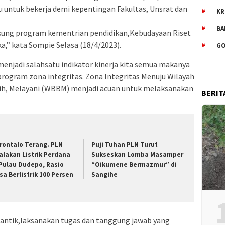
 untuk bekerja demi kepentingan Fakultas, Unsrat dan
KR
BA
kung program kementrian pendidikan,Kebudayaan Riset
,” kata Sompie Selasa (18/4/2023).
GO
jadi salahsatu indikator kinerja kita semua makanya
rogram zona integritas. Zona Integritas Menuju Wilayah
rsih, Melayani (WBBM) menjadi acuan untuk melaksanakan
BERIT
rontalo Terang. PLN
Puji Tuhan PLN Turut
alakan Listrik Perdana
Sukseskan Lomba Masamper
 Pulau Dudepo, Rasio
“Oikumene Bermazmur” di
sa Berlistrik 100 Persen
Sangihe
lantik,laksanakan tugas dan tanggung jawab yang