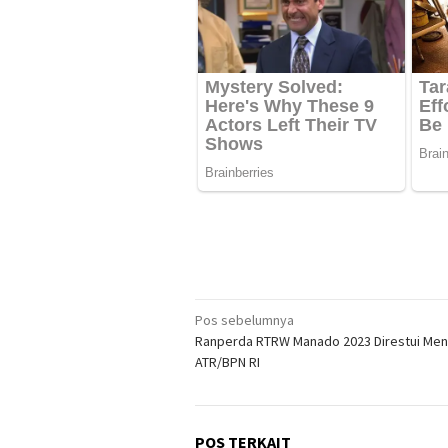
Navigasi
Pos sebelumnya
Ranperda RTRW Manado 2023 Direstui Men
pos
ATR/BPN RI
POS TERKAIT