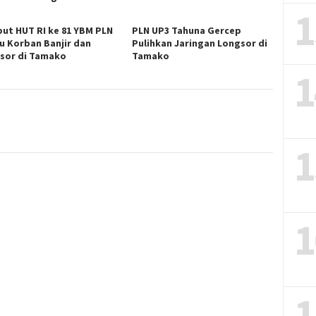
1
ut HUT RI ke 81 YBM PLN
PLN UP3 Tahuna Gercep
u Korban Banjir dan
Pulihkan Jaringan Longsor di
sor di Tamako
Tamako
1
1
1
1