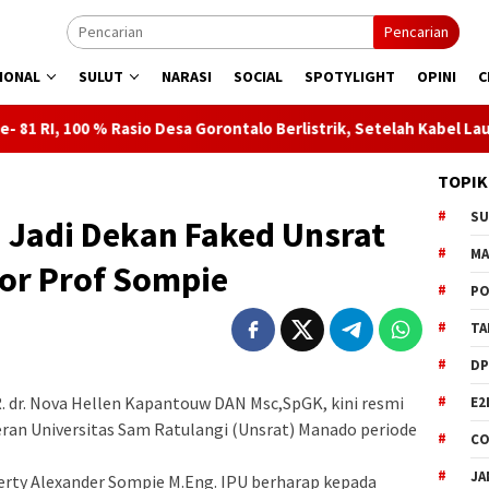
Pencarian
IONAL
SULUT
NARASI
SOCIAL
SPOTYLIGHT
OPINI
C
io Desa Gorontalo Berlistrik, Setelah Kabel Laut Listriki Pulau 
TOPIK
S
h Jadi Dekan Faked Unsrat
M
tor Prof Sompie
PO
TA
DP
. dr. Nova Hellen Kapantouw DAN Msc,SpGK, kini resmi
E2
ran Universitas Sam Ratulangi (Unsrat) Manado periode
CO
JA
 Berty Alexander Sompie M.Eng. IPU berharap kepada