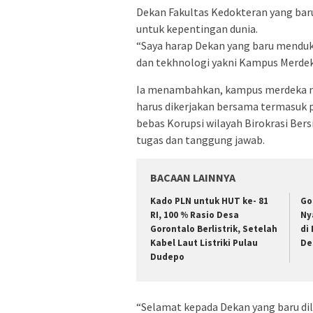
Dekan Fakultas Kedokteran yang baru
untuk kepentingan dunia.
“Saya harap Dekan yang baru mendu
dan tekhnologi yakni Kampus Merdeka
Ia menambahkan, kampus merdeka men
harus dikerjakan bersama termasuk p
bebas Korupsi wilayah Birokrasi Be
tugas dan tanggung jawab.
BACAAN LAINNYA
Kado PLN untuk HUT ke- 81
Go
RI, 100 % Rasio Desa
Ny
Gorontalo Berlistrik, Setelah
di
Kabel Laut Listriki Pulau
De
Dudepo
“Selamat kepada Dekan yang baru di