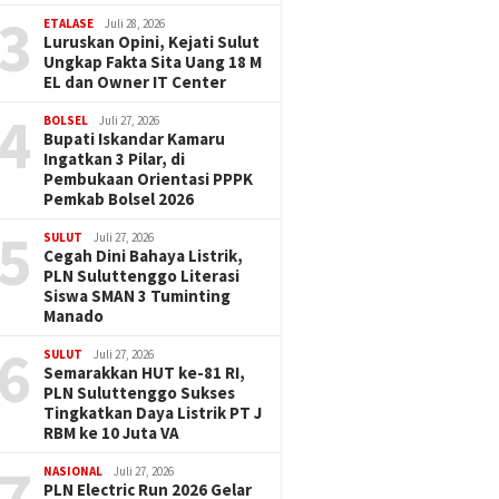
3
ETALASE
Juli 28, 2026
Luruskan Opini, Kejati Sulut
Ungkap Fakta Sita Uang 18 M
EL dan Owner IT Center
4
BOLSEL
Juli 27, 2026
Bupati Iskandar Kamaru
Ingatkan 3 Pilar, di
Pembukaan Orientasi PPPK
Pemkab Bolsel 2026
5
SULUT
Juli 27, 2026
Cegah Dini Bahaya Listrik,
PLN Suluttenggo Literasi
Siswa SMAN 3 Tuminting
Manado
6
SULUT
Juli 27, 2026
Semarakkan HUT ke-81 RI,
PLN Suluttenggo Sukses
Tingkatkan Daya Listrik PT J
RBM ke 10 Juta VA
7
NASIONAL
Juli 27, 2026
PLN Electric Run 2026 Gelar