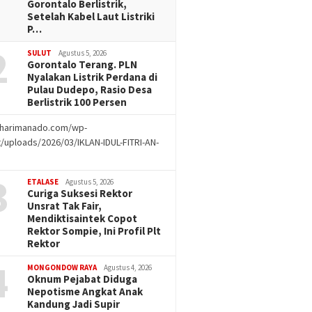
Gorontalo Berlistrik,
Setelah Kabel Laut Listriki
P…
2
SULUT
Agustus 5, 2026
Gorontalo Terang. PLN
Nyalakan Listrik Perdana di
Pulau Dudepo, Rasio Desa
Berlistrik 100 Persen
//harimanado.com/wp-
/uploads/2026/03/IKLAN-IDUL-FITRI-AN-
g
3
ETALASE
Agustus 5, 2026
Curiga Suksesi Rektor
Unsrat Tak Fair,
Mendiktisaintek Copot
Rektor Sompie, Ini Profil Plt
Rektor
4
MONGONDOW RAYA
Agustus 4, 2026
Oknum Pejabat Diduga
Nepotisme Angkat Anak
Kandung Jadi Supir