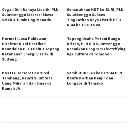
Cegah Dini Bahaya Listrik, PLN
Semarakkan HUT ke-81 RI, PLN
Suluttenggo Literasi Siswa
Suluttenggo Sukses
SMAN 3 Tuminting Manado
Tingkatkan Daya Listrik PT J
RBM ke 10 Juta VA
Hormati Jasa Pahlawan,
Topang Usaha Petani Bunga
Direktur Rizal Pastikan
Krisan, PLN UID Suluttenggo
Keandalan PLTU Palu 3 Topang
Resmikan Program Electrifying
Ketahanan Energi Listrik di
Agriculture di Tomohon
Sulteng
Bos ITC Terseret Korupsi
Sambut HUT RI ke 81 YBM PLN
Tambang, Kejati Sulut Sita
Bantu Korban Banjir dan
Uang Miliaran dan Emas di
Longsor di Tamako
Rumah JA