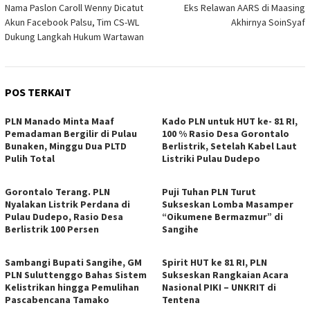
Nama Paslon Caroll Wenny Dicatut
Eks Relawan AARS di Maasing
pos
Akun Facebook Palsu, Tim CS-WL
Akhirnya SoinSyaf
Dukung Langkah Hukum Wartawan
POS TERKAIT
PLN Manado Minta Maaf
Kado PLN untuk HUT ke- 81 RI,
Pemadaman Bergilir di Pulau
100 % Rasio Desa Gorontalo
Bunaken, Minggu Dua PLTD
Berlistrik, Setelah Kabel Laut
Pulih Total
Listriki Pulau Dudepo
Gorontalo Terang. PLN
Puji Tuhan PLN Turut
Nyalakan Listrik Perdana di
Sukseskan Lomba Masamper
Pulau Dudepo, Rasio Desa
“Oikumene Bermazmur” di
Berlistrik 100 Persen
Sangihe
Sambangi Bupati Sangihe, GM
Spirit HUT ke 81 RI, PLN
PLN Suluttenggo Bahas Sistem
Sukseskan Rangkaian Acara
Kelistrikan hingga Pemulihan
Nasional PIKI – UNKRIT di
Pascabencana Tamako
Tentena