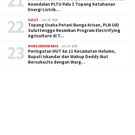
21
Keandalan PLTU Palu 3 Topang Ketahanan
Energi Listrik…
22
SULUT
Juli 24, 2026
Topang Usaha Petani Bunga Krisan, PLN UID
Suluttenggo Resmikan Program Electrifying
Agriculture di T…
23
MONGONDOW RAYA
Juli 24, 2026
Peringatan HUT ke 11 Kecamatan Helumo,
Bupati Iskandar dan Wabup Deddy Ikut
Bersukacita dengan Warg…