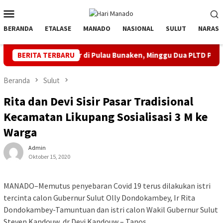
Loncat
Menu
ke
Mobile
konten
BERANDA
ETALASE
MANADO
NASIONAL
SULUT
NARASI
n Bergilir di Pulau Bunaken, Minggu Dua PLTD Pulih Total
BERITA TERBARU
Beranda
Sulut
Rita dan Devi Sisir Pasar Tradisional
Kecamatan Likupang Sosialisasi 3 M ke
Warga
Admin
Oktober 15, 2020
MANADO–Memutus penyebaran Covid 19 terus dilakukan istri
tercinta calon Gubernur Sulut Olly Dondokambey, Ir Rita
Dondokambey-Tamuntuan dan istri calon Wakil Gubernur Sulut
Steven Kandouw, dr Devi Kandouw – Tanos.