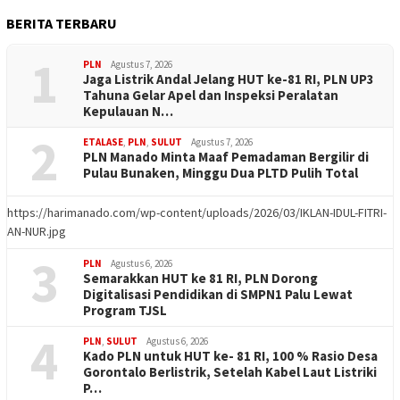
BERITA TERBARU
1
PLN
Agustus 7, 2026
Jaga Listrik Andal Jelang HUT ke-81 RI, PLN UP3
Tahuna Gelar Apel dan Inspeksi Peralatan
Kepulauan N…
2
ETALASE
,
PLN
,
SULUT
Agustus 7, 2026
PLN Manado Minta Maaf Pemadaman Bergilir di
Pulau Bunaken, Minggu Dua PLTD Pulih Total
https://harimanado.com/wp-content/uploads/2026/03/IKLAN-IDUL-FITRI-
AN-NUR.jpg
3
PLN
Agustus 6, 2026
Semarakkan HUT ke 81 RI, PLN Dorong
Digitalisasi Pendidikan di SMPN1 Palu Lewat
Program TJSL
4
PLN
,
SULUT
Agustus 6, 2026
Kado PLN untuk HUT ke- 81 RI, 100 % Rasio Desa
Gorontalo Berlistrik, Setelah Kabel Laut Listriki
P…