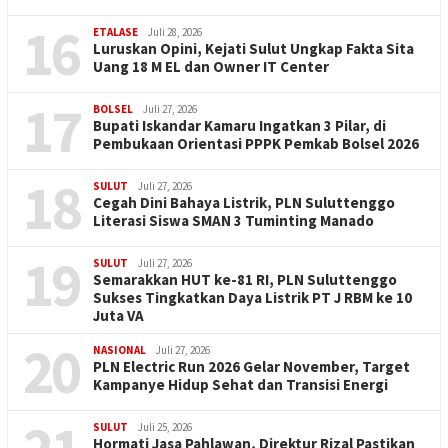
16
ETALASE
Juli 28, 2026
Luruskan Opini, Kejati Sulut Ungkap Fakta Sita
Uang 18 M EL dan Owner IT Center
17
BOLSEL
Juli 27, 2026
Bupati Iskandar Kamaru Ingatkan 3 Pilar, di
Pembukaan Orientasi PPPK Pemkab Bolsel 2026
18
SULUT
Juli 27, 2026
Cegah Dini Bahaya Listrik, PLN Suluttenggo
Literasi Siswa SMAN 3 Tuminting Manado
19
SULUT
Juli 27, 2026
Semarakkan HUT ke-81 RI, PLN Suluttenggo
Sukses Tingkatkan Daya Listrik PT J RBM ke 10
Juta VA
20
NASIONAL
Juli 27, 2026
PLN Electric Run 2026 Gelar November, Target
Kampanye Hidup Sehat dan Transisi Energi
SULUT
Juli 25, 2026
Hormati Jasa Pahlawan, Direktur Rizal Pastikan