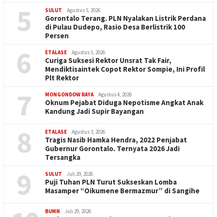
5
SULUT
Agustus 5, 2026
Gorontalo Terang. PLN Nyalakan Listrik Perdana
di Pulau Dudepo, Rasio Desa Berlistrik 100
Persen
6
ETALASE
Agustus 5, 2026
Curiga Suksesi Rektor Unsrat Tak Fair,
Mendiktisaintek Copot Rektor Sompie, Ini Profil
Plt Rektor
7
MONGONDOW RAYA
Agustus 4, 2026
Oknum Pejabat Diduga Nepotisme Angkat Anak
Kandung Jadi Supir Bayangan
8
ETALASE
Agustus 3, 2026
Tragis Nasib Hamka Hendra, 2022 Penjabat
Gubernur Gorontalo. Ternyata 2026 Jadi
Tersangka
9
SULUT
Juli 29, 2026
Puji Tuhan PLN Turut Sukseskan Lomba
Masamper “Oikumene Bermazmur” di Sangihe
BUMN
Juli 29, 2026