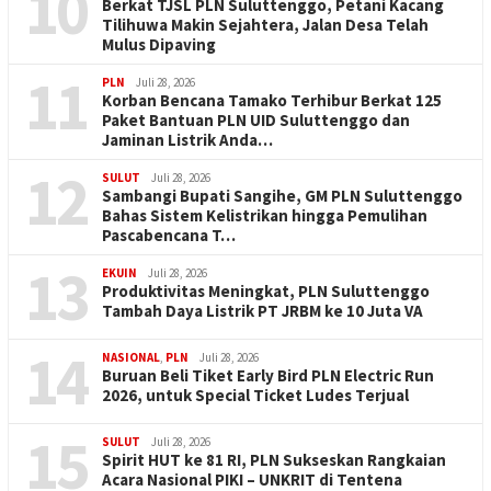
10
Berkat TJSL PLN Suluttenggo, Petani Kacang
Tilihuwa Makin Sejahtera, Jalan Desa Telah
Mulus Dipaving
11
PLN
Juli 28, 2026
Korban Bencana Tamako Terhibur Berkat 125
Paket Bantuan PLN UID Suluttenggo dan
Jaminan Listrik Anda…
12
SULUT
Juli 28, 2026
Sambangi Bupati Sangihe, GM PLN Suluttenggo
Bahas Sistem Kelistrikan hingga Pemulihan
Pascabencana T…
13
EKUIN
Juli 28, 2026
Produktivitas Meningkat, PLN Suluttenggo
Tambah Daya Listrik PT JRBM ke 10 Juta VA
14
NASIONAL
,
PLN
Juli 28, 2026
Buruan Beli Tiket Early Bird PLN Electric Run
2026, untuk Special Ticket Ludes Terjual
15
SULUT
Juli 28, 2026
Spirit HUT ke 81 RI, PLN Sukseskan Rangkaian
Acara Nasional PIKI – UNKRIT di Tentena