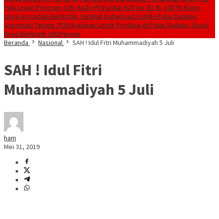
Palu Lewat Program TJSL
Kado PLN untuk HUT ke- 81 RI, 100 % Rasio
Desa Gorontalo Berlistrik, Setelah Kabel Laut Listriki Pulau Dudepo
Gorontalo Terang. PLN Nyalakan Listrik Perdana di Pulau Dudepo, Rasio
Desa Berlistrik 100 Persen
Beranda
Nasional
SAH ! Idul Fitri Muhammadiyah 5 Juli
SAH ! Idul Fitri
Muhammadiyah 5 Juli
ham
Mei 31, 2019