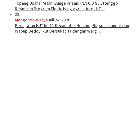
Topang Usaha Petani Bunga Krisan, PLN UID Suluttenggo
Resmikan Program Electrifying Agriculture di T…
23
Mongondow Raya
Juli 24, 2026
Peringatan HUT ke 11 Kecamatan Helumo, Bupati Iskandar dan
Wabup Deddy Ikut Bersukacita dengan Warg…