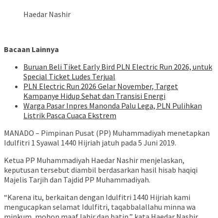
Haedar Nashir
Bacaan Lainnya
Buruan Beli Tiket Early Bird PLN Electric Run 2026, untuk
Special Ticket Ludes Terjual
PLN Electric Run 2026 Gelar November, Target
Kampanye Hidup Sehat dan Transisi Energi
Warga Pasar Inpres Manonda Palu Lega, PLN Pulihkan
Listrik Pasca Cuaca Ekstrem
MANADO – Pimpinan Pusat (PP) Muhammadiyah menetapkan
Idulfitri 1 Syawal 1440 Hijriah jatuh pada 5 Juni 2019.
Ketua PP Muhammadiyah Haedar Nashir menjelaskan,
keputusan tersebut diambil berdasarkan hasil hisab haqiqi
Majelis Tarjih dan Tajdid PP Muhammadiyah.
“Karena itu, berkaitan dengan Idulfitri 1440 Hijriah kami
mengucapkan selamat Idulfitri, taqabbalallahu minna wa
minkum, mohon maaf lahir dan batin,” kata Haedar Nashir