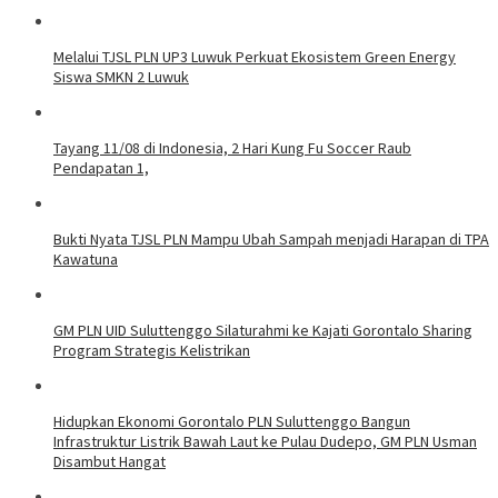
Melalui TJSL PLN UP3 Luwuk Perkuat Ekosistem Green Energy
Siswa SMKN 2 Luwuk
Tayang 11/08 di Indonesia, 2 Hari Kung Fu Soccer Raub
Pendapatan 1,
Bukti Nyata TJSL PLN Mampu Ubah Sampah menjadi Harapan di TPA
Kawatuna
GM PLN UID Suluttenggo Silaturahmi ke Kajati Gorontalo Sharing
Program Strategis Kelistrikan
Hidupkan Ekonomi Gorontalo PLN Suluttenggo Bangun
Infrastruktur Listrik Bawah Laut ke Pulau Dudepo, GM PLN Usman
Disambut Hangat