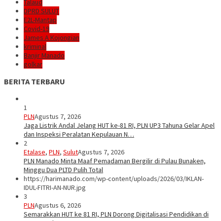
Talaud
DPRD SULUT
E2L-Mantap
Covid-19
James A Kojongian
kriminal
Banjir Manado
golkar
BERITA TERBARU
1
PLN
Agustus 7, 2026
Jaga Listrik Andal Jelang HUT ke-81 RI, PLN UP3 Tahuna Gelar Apel
dan Inspeksi Peralatan Kepulauan N…
2
Etalase
,
PLN
,
Sulut
Agustus 7, 2026
PLN Manado Minta Maaf Pemadaman Bergilir di Pulau Bunaken,
Minggu Dua PLTD Pulih Total
https://harimanado.com/wp-content/uploads/2026/03/IKLAN-
IDUL-FITRI-AN-NUR.jpg
3
PLN
Agustus 6, 2026
Semarakkan HUT ke 81 RI, PLN Dorong Digitalisasi Pendidikan di