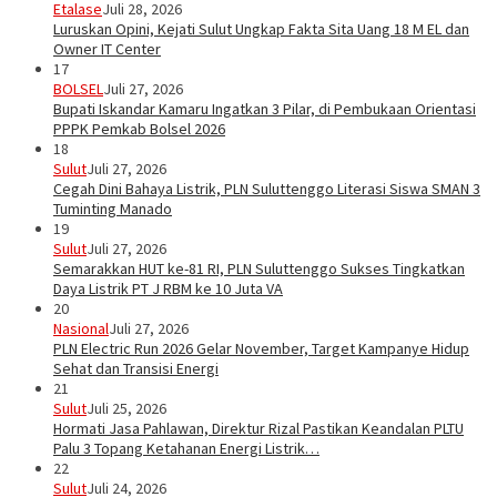
Etalase
Juli 28, 2026
Luruskan Opini, Kejati Sulut Ungkap Fakta Sita Uang 18 M EL dan
Owner IT Center
17
BOLSEL
Juli 27, 2026
Bupati Iskandar Kamaru Ingatkan 3 Pilar, di Pembukaan Orientasi
PPPK Pemkab Bolsel 2026
18
Sulut
Juli 27, 2026
Cegah Dini Bahaya Listrik, PLN Suluttenggo Literasi Siswa SMAN 3
Tuminting Manado
19
Sulut
Juli 27, 2026
Semarakkan HUT ke-81 RI, PLN Suluttenggo Sukses Tingkatkan
Daya Listrik PT J RBM ke 10 Juta VA
20
Nasional
Juli 27, 2026
PLN Electric Run 2026 Gelar November, Target Kampanye Hidup
Sehat dan Transisi Energi
21
Sulut
Juli 25, 2026
Hormati Jasa Pahlawan, Direktur Rizal Pastikan Keandalan PLTU
Palu 3 Topang Ketahanan Energi Listrik…
22
Sulut
Juli 24, 2026