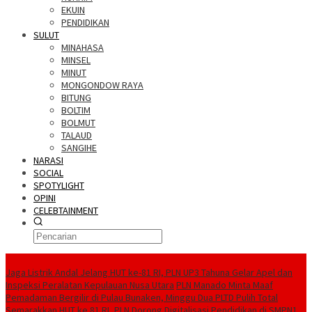
EKUIN
PENDIDIKAN
SULUT
MINAHASA
MINSEL
MINUT
MONGONDOW RAYA
BITUNG
BOLTIM
BOLMUT
TALAUD
SANGIHE
NARASI
SOCIAL
SPOTYLIGHT
OPINI
CELEBTAINMENT
BERITA TERBARU
Jaga Listrik Andal Jelang HUT ke-81 RI, PLN UP3 Tahuna Gelar Apel dan
Inspeksi Peralatan Kepulauan Nusa Utara
PLN Manado Minta Maaf
Pemadaman Bergilir di Pulau Bunaken, Minggu Dua PLTD Pulih Total
Semarakkan HUT ke 81 RI, PLN Dorong Digitalisasi Pendidikan di SMPN1