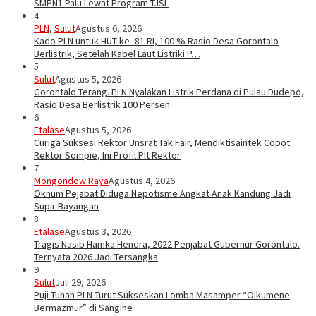
SMPN1 Palu Lewat Program TJSL
4
PLN
,
Sulut
Agustus 6, 2026
Kado PLN untuk HUT ke- 81 RI, 100 % Rasio Desa Gorontalo
Berlistrik, Setelah Kabel Laut Listriki P…
5
Sulut
Agustus 5, 2026
Gorontalo Terang. PLN Nyalakan Listrik Perdana di Pulau Dudepo,
Rasio Desa Berlistrik 100 Persen
6
Etalase
Agustus 5, 2026
Curiga Suksesi Rektor Unsrat Tak Fair, Mendiktisaintek Copot
Rektor Sompie, Ini Profil Plt Rektor
7
Mongondow Raya
Agustus 4, 2026
Oknum Pejabat Diduga Nepotisme Angkat Anak Kandung Jadi
Supir Bayangan
8
Etalase
Agustus 3, 2026
Tragis Nasib Hamka Hendra, 2022 Penjabat Gubernur Gorontalo.
Ternyata 2026 Jadi Tersangka
9
Sulut
Juli 29, 2026
Puji Tuhan PLN Turut Sukseskan Lomba Masamper “Oikumene
Bermazmur” di Sangihe