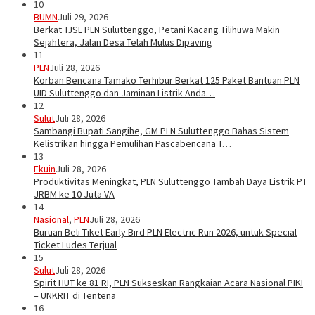
10
BUMN
Juli 29, 2026
Berkat TJSL PLN Suluttenggo, Petani Kacang Tilihuwa Makin
Sejahtera, Jalan Desa Telah Mulus Dipaving
11
PLN
Juli 28, 2026
Korban Bencana Tamako Terhibur Berkat 125 Paket Bantuan PLN
UID Suluttenggo dan Jaminan Listrik Anda…
12
Sulut
Juli 28, 2026
Sambangi Bupati Sangihe, GM PLN Suluttenggo Bahas Sistem
Kelistrikan hingga Pemulihan Pascabencana T…
13
Ekuin
Juli 28, 2026
Produktivitas Meningkat, PLN Suluttenggo Tambah Daya Listrik PT
JRBM ke 10 Juta VA
14
Nasional
,
PLN
Juli 28, 2026
Buruan Beli Tiket Early Bird PLN Electric Run 2026, untuk Special
Ticket Ludes Terjual
15
Sulut
Juli 28, 2026
Spirit HUT ke 81 RI, PLN Sukseskan Rangkaian Acara Nasional PIKI
– UNKRIT di Tentena
16