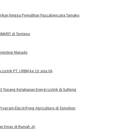
trikan hingga Pemulihan Pascabencana Tamako
 UNKRIT di Tentena
Tuminting Manado
Listrik PT J RBM ke 10 Juta VA
 3 Topang Ketahanan Energi Listrik di Sulteng
rogram Electrifying Agriculture di Tomohon
dan Emas di Rumah JA