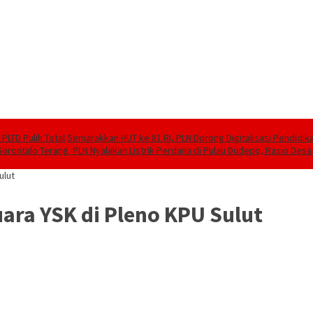
PLTD Pulih Total
Semarakkan HUT ke 81 RI, PLN Dorong Digitalisasi Pendidi
Gorontalo Terang. PLN Nyalakan Listrik Perdana di Pulau Dudepo, Rasio Desa 
ulut
uara YSK di Pleno KPU Sulut