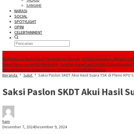
TALAUD
SANGIHE
NARASI
SOCIAL
SPOTYLIGHT
OPINI
CELEBTAINMENT
BERITA TERBARU
PLN Manado Minta Maaf Pemadaman Bergilir di Pulau Bunaken, Minggu Dua 
Rasio Desa Gorontalo Berlistrik, Setelah Kabel Laut Listriki Pulau Dudepo
Mendiktisaintek Copot Rektor Sompie, Ini Profil Plt Rektor
Beranda
Sulut
Saksi Paslon SKDT Akui Hasil Suara YSK di Pleno KPU S
Saksi Paslon SKDT Akui Hasil S
ham
Desember 7, 2024
Desember 9, 2024