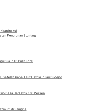
Rekapitulasi
atan Penurunan Stunting
u Dua PLTD Pulih Total
, Setelah Kabel Laut Listriki Pulau Dudepo
sio Desa Berlistrik 100 Persen
azmur” di Sangihe