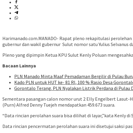
Harimanado.com.MANADO- Rapat pleno rekapitulasi perolehan sua
gubernur dan wakil gubernur Sulut nomor satu Yulius Selvanus 
Pleno yang dipimpin Ketua KPU Sulut Kenly Poluan mengesahkan 
Bacaan Lainnya
PLN Manado Minta Maaf Pemadaman Bergilir di Pulau Buna
Kado PLN untuk HUT ke- 81 RI, 100 % Rasio Desa Gorontalo 
Gorontalo Terang. PLN Nyalakan Listrik Perdana di Pulau D
Sementara pasangan calon nomor urut 2 Elly Engelbert Lasut-Ha
(Purn) Alfred Denny Tuejeh mendapatkan 459.673 suara.
“Data rincian perolahan suara bisa dilihat di layar,”kata Kenly 
Data rincian pencermatan perolahan suara ini disetujui saksi pa