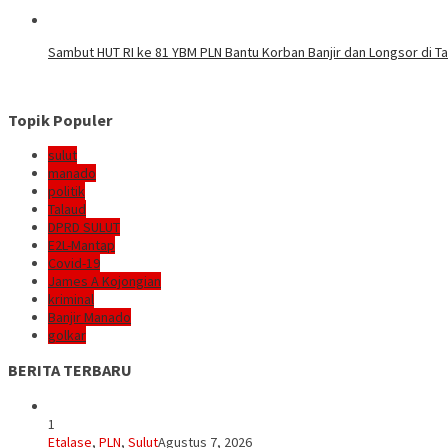
Sambut HUT RI ke 81 YBM PLN Bantu Korban Banjir dan Longsor di 
Topik Populer
sulut
manado
politik
Talaud
DPRD SULUT
E2L-Mantap
Covid-19
James A Kojongian
kriminal
Banjir Manado
golkar
BERITA TERBARU
1
Etalase
,
PLN
,
Sulut
Agustus 7, 2026