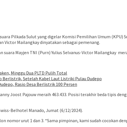
ra Pilkada Sulut yang digelar Komisi Pemilihan Umum (KPU) Sulut
dan Victor Mailangkay dinyatakan sebagai pemenang.
suara Mayjen TNI (Purn) Yulius Selvanus-Victor Mailangkay merai
ken, Minggu Dua PLTD Pulih Total
Berlistrik, Setelah Kabel Laut Listriki Pulau Dudepo
udepo, Rasio Desa Berlistrik 100 Persen
nny Joost Pajouw meraih 463.433. Posisi terakhir beda tipis den
di Swiss-Belhotel Manado, Jumat (6/12/2024).
slon nomor urut 1 dan 3. “Sama pimpinan, kami sudah cocokan deng