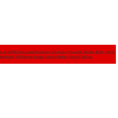
kan di SMPN1 Palu Lewat Program TJSL
Kado PLN untuk HUT ke- 81 RI, 100 %
Berlistrik 100 Persen
Curiga Suksesi Rektor Unsrat Tak Fair,