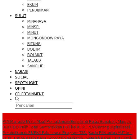
EKUIN
PENDIDIKAN
SULUT
MINAHASA
MINSEL
MINUT
MONGONDOW RAYA
BITUNG
BOLTIM
BOLMUT
TALAUD
SANGIHE
NARASI
SOCIAL
SPOTYLIGHT
OPINI
CELEBTAINMENT
BERITA TERBARU
PLN Manado Minta Maaf Pemadaman Bergilir di Pulau Bunaken, Minggu
Dua PLTD Pulih Total
Semarakkan HUT ke 81 RI, PLN Dorong Digitalisasi
Pendidikan di SMPN1 Palu Lewat Program TJSL
Kado PLN untuk HUT ke-
81 RI, 100 % Rasio Desa Gorontalo Berlistrik, Setelah Kabel Laut Listriki