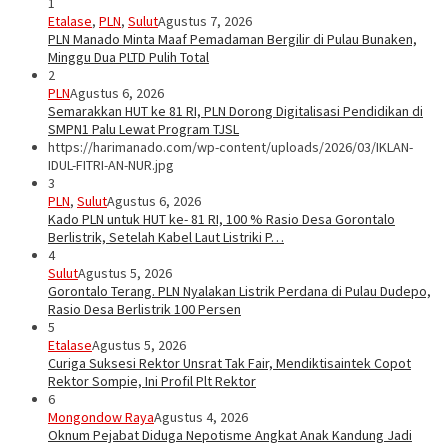
1
Etalase
,
PLN
,
Sulut
Agustus 7, 2026
PLN Manado Minta Maaf Pemadaman Bergilir di Pulau Bunaken,
Minggu Dua PLTD Pulih Total
2
PLN
Agustus 6, 2026
Semarakkan HUT ke 81 RI, PLN Dorong Digitalisasi Pendidikan di
SMPN1 Palu Lewat Program TJSL
https://harimanado.com/wp-content/uploads/2026/03/IKLAN-
IDUL-FITRI-AN-NUR.jpg
3
PLN
,
Sulut
Agustus 6, 2026
Kado PLN untuk HUT ke- 81 RI, 100 % Rasio Desa Gorontalo
Berlistrik, Setelah Kabel Laut Listriki P…
4
Sulut
Agustus 5, 2026
Gorontalo Terang. PLN Nyalakan Listrik Perdana di Pulau Dudepo,
Rasio Desa Berlistrik 100 Persen
5
Etalase
Agustus 5, 2026
Curiga Suksesi Rektor Unsrat Tak Fair, Mendiktisaintek Copot
Rektor Sompie, Ini Profil Plt Rektor
6
Mongondow Raya
Agustus 4, 2026
Oknum Pejabat Diduga Nepotisme Angkat Anak Kandung Jadi