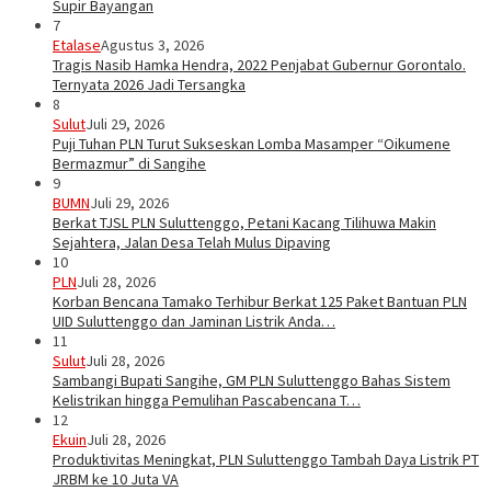
Supir Bayangan
7
Etalase
Agustus 3, 2026
Tragis Nasib Hamka Hendra, 2022 Penjabat Gubernur Gorontalo.
Ternyata 2026 Jadi Tersangka
8
Sulut
Juli 29, 2026
Puji Tuhan PLN Turut Sukseskan Lomba Masamper “Oikumene
Bermazmur” di Sangihe
9
BUMN
Juli 29, 2026
Berkat TJSL PLN Suluttenggo, Petani Kacang Tilihuwa Makin
Sejahtera, Jalan Desa Telah Mulus Dipaving
10
PLN
Juli 28, 2026
Korban Bencana Tamako Terhibur Berkat 125 Paket Bantuan PLN
UID Suluttenggo dan Jaminan Listrik Anda…
11
Sulut
Juli 28, 2026
Sambangi Bupati Sangihe, GM PLN Suluttenggo Bahas Sistem
Kelistrikan hingga Pemulihan Pascabencana T…
12
Ekuin
Juli 28, 2026
Produktivitas Meningkat, PLN Suluttenggo Tambah Daya Listrik PT
JRBM ke 10 Juta VA