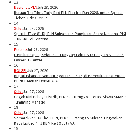
13
Nasional
,
PLN
Juli 28, 2026
Buruan Beli Tiket Early Bird PLN Electric Run 2026, untuk Special
Ticket Ludes Terjual
14
Sulut
Juli 28, 2026
Spirit HUT ke 81 RI, PLN Sukseskan Rangkaian Acara Nasional PIKI
– UNKRIT di Tentena
15
Etalase
Juli 28, 2026
Luruskan Opini, Kejati Sulut Ungkap Fakta Sita Uang 18 M EL dan
Owner IT Center
16
BOLSEL
Juli 27, 2026
Bupati Iskandar Kamaru Ingatkan 3 Pilar, di Pembukaan Orientasi
PPPK Pemkab Bolsel 2026
17
Sulut
Juli 27, 2026
Cegah Dini Bahaya Listrik, PLN Suluttenggo Literasi Siswa SMAN 3
Tuminting Manado
18
Sulut
Juli 27, 2026
Semarakkan HUT ke-81 RI, PLN Suluttenggo Sukses Tingkatkan
Daya Listrik PT J RBM ke 10 Juta VA
19