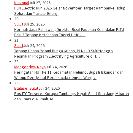
Nasional
Juli 27, 2026
PLN Electric Run 2026 Gelar November, Target Kampanye Hidup
Sehat dan Transisi Energi
20
Sulut
Juli 25, 2026
Hormati Jasa Pahlawan, Direktur Rizal Pastikan Keandalan PLTU
Palu 3 Topang Ketahanan Energi Listrik…
21
Sulut
Juli 24, 2026
Topang Usaha Petani Bunga Krisan, PLN UID Suluttenggo
Resmikan Program Electrifying Agriculture di T…
22
Mongondow Raya
Juli 24, 2026
Peringatan HUT ke 11 Kecamatan Helumo, Bupati Iskandar dan
Wabup Deddy Ikut Bersukacita dengan Warg…
23
Etalase
,
Sulut
Juli 24, 2026
Bos ITC Terseret Korupsi Tambang, Kejati Sulut Sita Uang Miliaran
dan Emas di Rumah JA