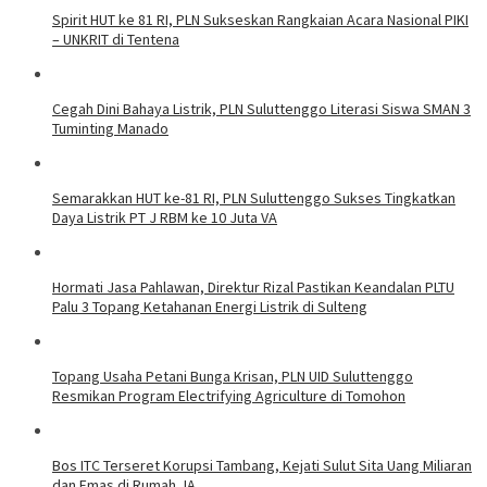
Spirit HUT ke 81 RI, PLN Sukseskan Rangkaian Acara Nasional PIKI
– UNKRIT di Tentena
Cegah Dini Bahaya Listrik, PLN Suluttenggo Literasi Siswa SMAN 3
Tuminting Manado
Semarakkan HUT ke-81 RI, PLN Suluttenggo Sukses Tingkatkan
Daya Listrik PT J RBM ke 10 Juta VA
Hormati Jasa Pahlawan, Direktur Rizal Pastikan Keandalan PLTU
Palu 3 Topang Ketahanan Energi Listrik di Sulteng
Topang Usaha Petani Bunga Krisan, PLN UID Suluttenggo
Resmikan Program Electrifying Agriculture di Tomohon
Bos ITC Terseret Korupsi Tambang, Kejati Sulut Sita Uang Miliaran
dan Emas di Rumah JA