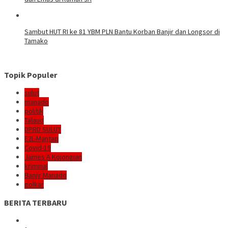
Sambut HUT RI ke 81 YBM PLN Bantu Korban Banjir dan Longsor di
Tamako
Topik Populer
sulut
manado
politik
Talaud
DPRD SULUT
E2L-Mantap
Covid-19
James A Kojongian
kriminal
Banjir Manado
golkar
BERITA TERBARU