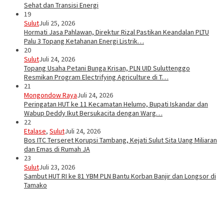
Sehat dan Transisi Energi
19
Sulut
Juli 25, 2026
Hormati Jasa Pahlawan, Direktur Rizal Pastikan Keandalan PLTU
Palu 3 Topang Ketahanan Energi Listrik…
20
Sulut
Juli 24, 2026
Topang Usaha Petani Bunga Krisan, PLN UID Suluttenggo
Resmikan Program Electrifying Agriculture di T…
21
Mongondow Raya
Juli 24, 2026
Peringatan HUT ke 11 Kecamatan Helumo, Bupati Iskandar dan
Wabup Deddy Ikut Bersukacita dengan Warg…
22
Etalase
,
Sulut
Juli 24, 2026
Bos ITC Terseret Korupsi Tambang, Kejati Sulut Sita Uang Miliaran
dan Emas di Rumah JA
23
Sulut
Juli 23, 2026
Sambut HUT RI ke 81 YBM PLN Bantu Korban Banjir dan Longsor di
Tamako