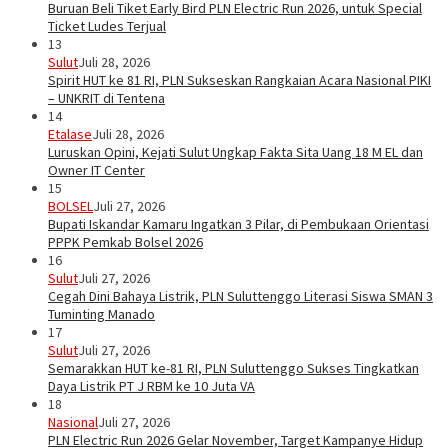
Buruan Beli Tiket Early Bird PLN Electric Run 2026, untuk Special
Ticket Ludes Terjual
13
Sulut
Juli 28, 2026
Spirit HUT ke 81 RI, PLN Sukseskan Rangkaian Acara Nasional PIKI
– UNKRIT di Tentena
14
Etalase
Juli 28, 2026
Luruskan Opini, Kejati Sulut Ungkap Fakta Sita Uang 18 M EL dan
Owner IT Center
15
BOLSEL
Juli 27, 2026
Bupati Iskandar Kamaru Ingatkan 3 Pilar, di Pembukaan Orientasi
PPPK Pemkab Bolsel 2026
16
Sulut
Juli 27, 2026
Cegah Dini Bahaya Listrik, PLN Suluttenggo Literasi Siswa SMAN 3
Tuminting Manado
17
Sulut
Juli 27, 2026
Semarakkan HUT ke-81 RI, PLN Suluttenggo Sukses Tingkatkan
Daya Listrik PT J RBM ke 10 Juta VA
18
Nasional
Juli 27, 2026
PLN Electric Run 2026 Gelar November, Target Kampanye Hidup