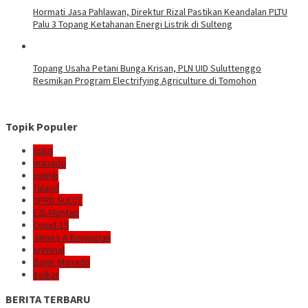
Hormati Jasa Pahlawan, Direktur Rizal Pastikan Keandalan PLTU
Palu 3 Topang Ketahanan Energi Listrik di Sulteng
Topang Usaha Petani Bunga Krisan, PLN UID Suluttenggo
Resmikan Program Electrifying Agriculture di Tomohon
Topik Populer
sulut
manado
politik
Talaud
DPRD SULUT
E2L-Mantap
Covid-19
James A Kojongian
kriminal
Banjir Manado
golkar
BERITA TERBARU