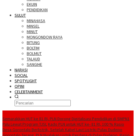
EKUIN
PENDIDIKAN
SULUT
MINAHASA
MINSEL
MINUT
MONGONDOW RAYA
BITUNG
BOLTIM
BOLMUT
TALAUD
SANGIHE
NARASI
SOCIAL
SPOTYLIGHT
OPINI
CELEBTAINMENT
BERITA TERBARU
Semarakkan HUT ke 81 RI, PLN Dorong Digitalisasi Pendidikan di SMPN1
Palu Lewat Program TJSL
Kado PLN untuk HUT ke- 81 RI, 100 % Rasio
Desa Gorontalo Berlistrik, Setelah Kabel Laut Listriki Pulau Dudepo
Gorontalo Terang. PLN Nyalakan Listrik Perdana di Pulau Dudepo, Rasio