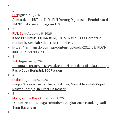
1
PLN
Agustus 6, 2026
Semarakkan HUT ke 81 RI, PLN Dorong Digitalisasi Pendidikan di
SMPN1 Palu Lewat Program TJSL
2
PLN
,
Sulut
Agustus 6, 2026
Kado PLN untuk HUT ke- 81 RI, 100 % Rasio Desa Gorontalo
Berlistrik, Setelah Kabel Laut Listriki P…
https://harimanado.com/wp-content/uploads/2026/03/IKLAN-
IDUL-FITRI-AN-NUR.jpg
3
Sulut
Agustus 5, 2026
Gorontalo Terang. PLN Nyalakan Listrik Perdana di Pulau Dudepo,
Rasio Desa Berlistrik 100 Persen
4
Etalase
Agustus 5, 2026
Curiga Suksesi Rektor Unsrat Tak Fair, Mendiktisaintek Copot
Rektor Sompie, Ini Profil Plt Rektor
5
Mongondow Raya
Agustus 4, 2026
Oknum Pejabat Diduga Nepotisme Angkat Anak Kandung Jadi
Supir Bayangan
6