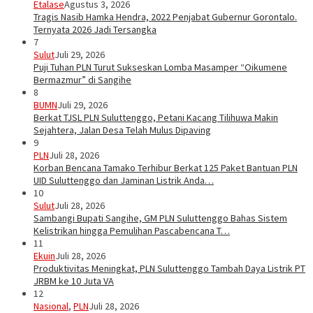
Etalase
Agustus 3, 2026
Tragis Nasib Hamka Hendra, 2022 Penjabat Gubernur Gorontalo.
Ternyata 2026 Jadi Tersangka
7
Sulut
Juli 29, 2026
Puji Tuhan PLN Turut Sukseskan Lomba Masamper “Oikumene
Bermazmur” di Sangihe
8
BUMN
Juli 29, 2026
Berkat TJSL PLN Suluttenggo, Petani Kacang Tilihuwa Makin
Sejahtera, Jalan Desa Telah Mulus Dipaving
9
PLN
Juli 28, 2026
Korban Bencana Tamako Terhibur Berkat 125 Paket Bantuan PLN
UID Suluttenggo dan Jaminan Listrik Anda…
10
Sulut
Juli 28, 2026
Sambangi Bupati Sangihe, GM PLN Suluttenggo Bahas Sistem
Kelistrikan hingga Pemulihan Pascabencana T…
11
Ekuin
Juli 28, 2026
Produktivitas Meningkat, PLN Suluttenggo Tambah Daya Listrik PT
JRBM ke 10 Juta VA
12
Nasional
,
PLN
Juli 28, 2026