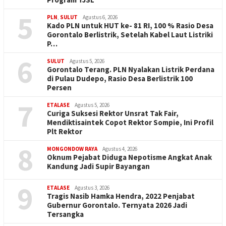
5
PLN
,
SULUT
Agustus 6, 2026
Kado PLN untuk HUT ke- 81 RI, 100 % Rasio Desa
Gorontalo Berlistrik, Setelah Kabel Laut Listriki
P…
6
SULUT
Agustus 5, 2026
Gorontalo Terang. PLN Nyalakan Listrik Perdana
di Pulau Dudepo, Rasio Desa Berlistrik 100
Persen
7
ETALASE
Agustus 5, 2026
Curiga Suksesi Rektor Unsrat Tak Fair,
Mendiktisaintek Copot Rektor Sompie, Ini Profil
Plt Rektor
8
MONGONDOW RAYA
Agustus 4, 2026
Oknum Pejabat Diduga Nepotisme Angkat Anak
Kandung Jadi Supir Bayangan
9
ETALASE
Agustus 3, 2026
Tragis Nasib Hamka Hendra, 2022 Penjabat
Gubernur Gorontalo. Ternyata 2026 Jadi
Tersangka