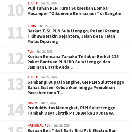
10
SULUT
Juli 29, 2026
Puji Tuhan PLN Turut Sukseskan Lomba
Masamper “Oikumene Bermazmur” di Sangihe
11
BUMN
Juli 29, 2026
Berkat TJSL PLN Suluttenggo, Petani Kacang
Tilihuwa Makin Sejahtera, Jalan Desa Telah
Mulus Dipaving
12
PLN
Juli 28, 2026
Korban Bencana Tamako Terhibur Berkat 125
Paket Bantuan PLN UID Suluttenggo dan
Jaminan Listrik Anda…
13
SULUT
Juli 28, 2026
Sambangi Bupati Sangihe, GM PLN Suluttenggo
Bahas Sistem Kelistrikan hingga Pemulihan
Pascabencana T…
14
EKUIN
Juli 28, 2026
Produktivitas Meningkat, PLN Suluttenggo
Tambah Daya Listrik PT JRBM ke 10 Juta VA
15
NASIONAL
,
PLN
Juli 28, 2026
Buruan Beli Tiket Early Bird PLN Electric Run