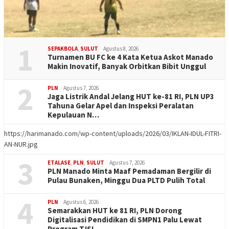
1
SEPAKBOLA
,
SULUT
Agustus 8, 2026
Turnamen BU FC ke 4 Kata Ketua Askot Manado
Makin Inovatif, Banyak Orbitkan Bibit Unggul
2
PLN
Agustus 7, 2026
Jaga Listrik Andal Jelang HUT ke-81 RI, PLN UP3
Tahuna Gelar Apel dan Inspeksi Peralatan
Kepulauan N…
https://harimanado.com/wp-content/uploads/2026/03/IKLAN-IDUL-FITRI-
AN-NUR.jpg
3
ETALASE
,
PLN
,
SULUT
Agustus 7, 2026
PLN Manado Minta Maaf Pemadaman Bergilir di
Pulau Bunaken, Minggu Dua PLTD Pulih Total
4
PLN
Agustus 6, 2026
Semarakkan HUT ke 81 RI, PLN Dorong
Digitalisasi Pendidikan di SMPN1 Palu Lewat
Program TJSL