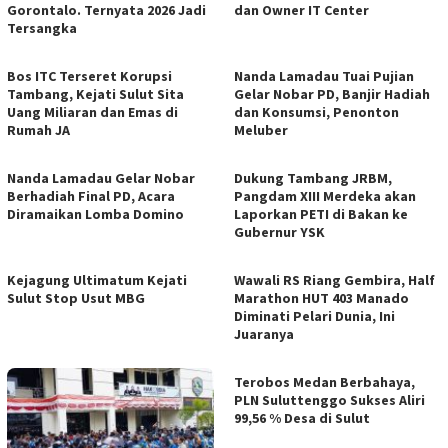
Gorontalo. Ternyata 2026 Jadi
dan Owner IT Center
Tersangka
Bos ITC Terseret Korupsi
Nanda Lamadau Tuai Pujian
Tambang, Kejati Sulut Sita
Gelar Nobar PD, Banjir Hadiah
Uang Miliaran dan Emas di
dan Konsumsi, Penonton
Rumah JA
Meluber
Nanda Lamadau Gelar Nobar
Dukung Tambang JRBM,
Berhadiah Final PD, Acara
Pangdam XIII Merdeka akan
Diramaikan Lomba Domino
Laporkan PETI di Bakan ke
Gubernur YSK
Kejagung Ultimatum Kejati
Wawali RS Riang Gembira, Half
Sulut Stop Usut MBG
Marathon HUT 403 Manado
Diminati Pelari Dunia, Ini
Juaranya
Terobos Medan Berbahaya,
PLN Suluttenggo Sukses Aliri
99,56 % Desa di Sulut