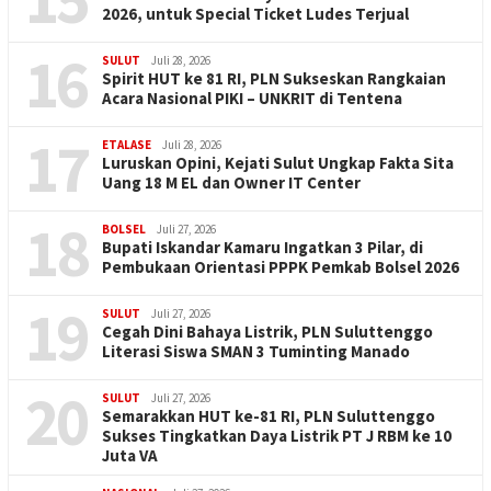
2026, untuk Special Ticket Ludes Terjual
16
SULUT
Juli 28, 2026
Spirit HUT ke 81 RI, PLN Sukseskan Rangkaian
Acara Nasional PIKI – UNKRIT di Tentena
17
ETALASE
Juli 28, 2026
Luruskan Opini, Kejati Sulut Ungkap Fakta Sita
Uang 18 M EL dan Owner IT Center
18
BOLSEL
Juli 27, 2026
Bupati Iskandar Kamaru Ingatkan 3 Pilar, di
Pembukaan Orientasi PPPK Pemkab Bolsel 2026
19
SULUT
Juli 27, 2026
Cegah Dini Bahaya Listrik, PLN Suluttenggo
Literasi Siswa SMAN 3 Tuminting Manado
20
SULUT
Juli 27, 2026
Semarakkan HUT ke-81 RI, PLN Suluttenggo
Sukses Tingkatkan Daya Listrik PT J RBM ke 10
Juta VA