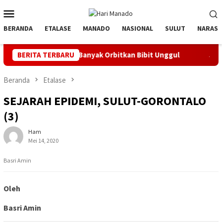
Loncat
Menu
ke
Mobile
konten
BERANDA
ETALASE
MANADO
NASIONAL
SULUT
NARASI
tif, Banyak Orbitkan Bibit Unggul
BERITA TERBARU
Jaga Listrik Andal Je
Beranda
Etalase
SEJARAH EPIDEMI, SULUT-GORONTALO
(3)
Ham
Mei 14, 2020
Basri Amin
Oleh
Basri Amin