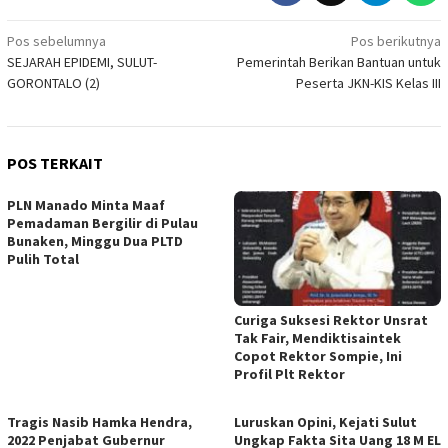
Navigasi
Pos sebelumnya
Pos berikutnya
SEJARAH EPIDEMI, SULUT-
Pemerintah Berikan Bantuan untuk
pos
GORONTALO (2)
Peserta JKN-KIS Kelas III
POS TERKAIT
PLN Manado Minta Maaf
Pemadaman Bergilir di Pulau
Bunaken, Minggu Dua PLTD
Pulih Total
Curiga Suksesi Rektor Unsrat
Tak Fair, Mendiktisaintek
Copot Rektor Sompie, Ini
Profil Plt Rektor
Tragis Nasib Hamka Hendra,
Luruskan Opini, Kejati Sulut
2022 Penjabat Gubernur
Ungkap Fakta Sita Uang 18 M EL