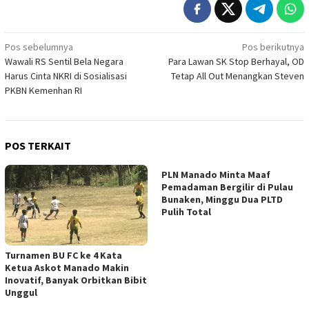
Navigasi
Pos sebelumnya
Pos berikutnya
Wawali RS Sentil Bela Negara
Para Lawan SK Stop Berhayal, OD
pos
Harus Cinta NKRI di Sosialisasi
Tetap All Out Menangkan Steven
PKBN Kemenhan RI
POS TERKAIT
PLN Manado Minta Maaf
Pemadaman Bergilir di Pulau
Bunaken, Minggu Dua PLTD
Pulih Total
Turnamen BU FC ke 4 Kata
Ketua Askot Manado Makin
Inovatif, Banyak Orbitkan Bibit
Unggul