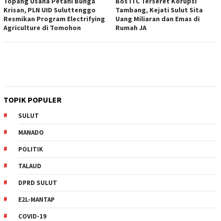
Topang Usaha Petani Bunga
Bos ITC Terseret Korupsi
Krisan, PLN UID Suluttenggo
Tambang, Kejati Sulut Sita
Resmikan Program Electrifying
Uang Miliaran dan Emas di
Agriculture di Tomohon
Rumah JA
TOPIK POPULER
SULUT
MANADO
POLITIK
TALAUD
DPRD SULUT
E2L-MANTAP
COVID-19