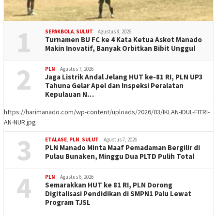
1
SEPAKBOLA
,
SULUT
Agustus 8, 2026
Turnamen BU FC ke 4 Kata Ketua Askot Manado
Makin Inovatif, Banyak Orbitkan Bibit Unggul
2
PLN
Agustus 7, 2026
Jaga Listrik Andal Jelang HUT ke-81 RI, PLN UP3
Tahuna Gelar Apel dan Inspeksi Peralatan
Kepulauan N…
https://harimanado.com/wp-content/uploads/2026/03/IKLAN-IDUL-FITRI-
AN-NUR.jpg
3
ETALASE
,
PLN
,
SULUT
Agustus 7, 2026
PLN Manado Minta Maaf Pemadaman Bergilir di
Pulau Bunaken, Minggu Dua PLTD Pulih Total
4
PLN
Agustus 6, 2026
Semarakkan HUT ke 81 RI, PLN Dorong
Digitalisasi Pendidikan di SMPN1 Palu Lewat
Program TJSL