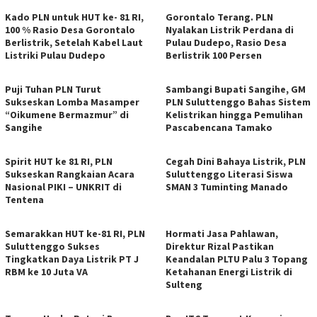
Kado PLN untuk HUT ke- 81 RI,
Gorontalo Terang. PLN
100 % Rasio Desa Gorontalo
Nyalakan Listrik Perdana di
Berlistrik, Setelah Kabel Laut
Pulau Dudepo, Rasio Desa
Listriki Pulau Dudepo
Berlistrik 100 Persen
Puji Tuhan PLN Turut
Sambangi Bupati Sangihe, GM
Sukseskan Lomba Masamper
PLN Suluttenggo Bahas Sistem
“Oikumene Bermazmur” di
Kelistrikan hingga Pemulihan
Sangihe
Pascabencana Tamako
Spirit HUT ke 81 RI, PLN
Cegah Dini Bahaya Listrik, PLN
Sukseskan Rangkaian Acara
Suluttenggo Literasi Siswa
Nasional PIKI – UNKRIT di
SMAN 3 Tuminting Manado
Tentena
Semarakkan HUT ke-81 RI, PLN
Hormati Jasa Pahlawan,
Suluttenggo Sukses
Direktur Rizal Pastikan
Tingkatkan Daya Listrik PT J
Keandalan PLTU Palu 3 Topang
RBM ke 10 Juta VA
Ketahanan Energi Listrik di
Sulteng