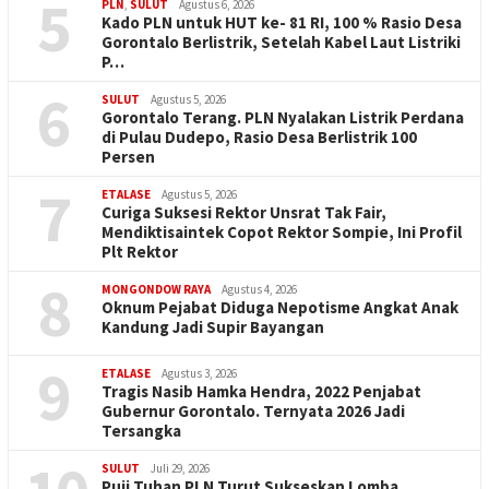
5
PLN
,
SULUT
Agustus 6, 2026
Kado PLN untuk HUT ke- 81 RI, 100 % Rasio Desa
Gorontalo Berlistrik, Setelah Kabel Laut Listriki
P…
6
SULUT
Agustus 5, 2026
Gorontalo Terang. PLN Nyalakan Listrik Perdana
di Pulau Dudepo, Rasio Desa Berlistrik 100
Persen
7
ETALASE
Agustus 5, 2026
Curiga Suksesi Rektor Unsrat Tak Fair,
Mendiktisaintek Copot Rektor Sompie, Ini Profil
Plt Rektor
8
MONGONDOW RAYA
Agustus 4, 2026
Oknum Pejabat Diduga Nepotisme Angkat Anak
Kandung Jadi Supir Bayangan
9
ETALASE
Agustus 3, 2026
Tragis Nasib Hamka Hendra, 2022 Penjabat
Gubernur Gorontalo. Ternyata 2026 Jadi
Tersangka
SULUT
Juli 29, 2026
Puji Tuhan PLN Turut Sukseskan Lomba