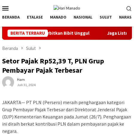
Loncat
Menu
ke
Mobile
konten
BERANDA
ETALASE
MANADO
NASIONAL
SULUT
NARASI
yak Orbitkan Bibit Unggul
BERITA TERBARU
Jaga Listrik Andal Jelang HUT
Beranda
Sulut
Setor Pajak Rp52,39 T, PLN Grup
Pembayar Pajak Terbesar
Ham
Juli 31, 2024
JAKARTA— PT PLN (Persero) meraih penghargaan kategori
Grup Pembayar Pajak Terbesar dari Direktorat Jenderal Pajak
(DJP) Kementerian Keuangan pada Jumat (26/7). Penghargaan
ini diraih berkat kontribusi PLN dalam pembayaran pajak ke
negara.