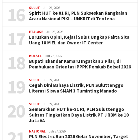
16
SULUT
Juli 28, 2026
Spirit HUT ke 81 RI, PLN Sukseskan Rangkaian
Acara Nasional PIKI – UNKRIT di Tentena
17
ETALASE
Juli 28, 2026
Luruskan Opini, Kejati Sulut Ungkap Fakta Sita
Uang 18 M EL dan Owner IT Center
18
BOLSEL
Juli 27, 2026
Bupati Iskandar Kamaru Ingatkan 3 Pilar, di
Pembukaan Orientasi PPPK Pemkab Bolsel 2026
19
SULUT
Juli 27, 2026
Cegah Dini Bahaya Listrik, PLN Suluttenggo
Literasi Siswa SMAN 3 Tuminting Manado
20
SULUT
Juli 27, 2026
Semarakkan HUT ke-81 RI, PLN Suluttenggo
Sukses Tingkatkan Daya Listrik PT J RBM ke 10
Juta VA
21
NASIONAL
Juli 27, 2026
PLN Electric Run 2026 Gelar November, Target