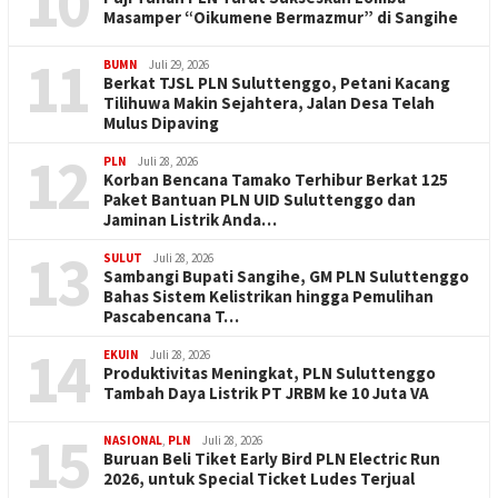
10
Masamper “Oikumene Bermazmur” di Sangihe
11
BUMN
Juli 29, 2026
Berkat TJSL PLN Suluttenggo, Petani Kacang
Tilihuwa Makin Sejahtera, Jalan Desa Telah
Mulus Dipaving
12
PLN
Juli 28, 2026
Korban Bencana Tamako Terhibur Berkat 125
Paket Bantuan PLN UID Suluttenggo dan
Jaminan Listrik Anda…
13
SULUT
Juli 28, 2026
Sambangi Bupati Sangihe, GM PLN Suluttenggo
Bahas Sistem Kelistrikan hingga Pemulihan
Pascabencana T…
14
EKUIN
Juli 28, 2026
Produktivitas Meningkat, PLN Suluttenggo
Tambah Daya Listrik PT JRBM ke 10 Juta VA
15
NASIONAL
,
PLN
Juli 28, 2026
Buruan Beli Tiket Early Bird PLN Electric Run
2026, untuk Special Ticket Ludes Terjual