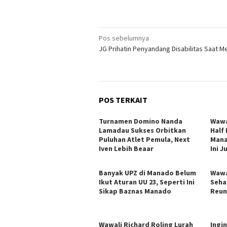
Navigasi
Pos sebelumnya
JG Prihatin Penyandang Disabilitas Saat M
pos
POS TERKAIT
Turnamen Domino Nanda
Wawa
Lamadau Sukses Orbitkan
Half
Puluhan Atlet Pemula, Next
Mana
Iven Lebih Beaar
Ini 
Banyak UPZ di Manado Belum
Wawa
Ikut Aturan UU 23, Seperti Ini
Seha
Sikap Baznas Manado
Reun
Wawali Richard Roling Lurah
Ingi