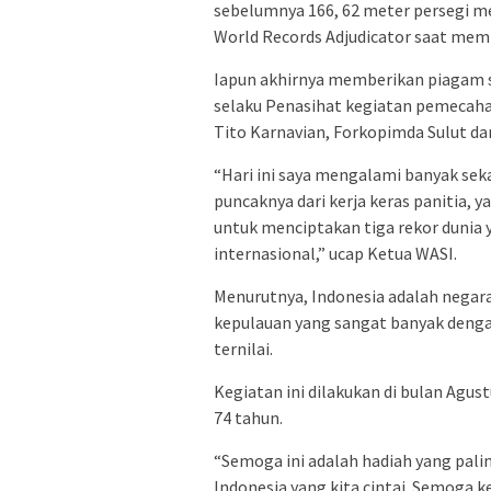
sebelumnya 166, 62 meter persegi me
World Records Adjudicator saat m
Iapun akhirnya memberikan piagam se
selaku Penasihat kegiatan pemecahan 
Tito Karnavian, Forkopimda Sulut da
“Hari ini saya mengalami banyak seka
puncaknya dari kerja keras panitia,
untuk menciptakan tiga rekor dunia 
internasional,” ucap Ketua WASI.
Menurutnya, Indonesia adalah negara
kepulauan yang sangat banyak denga
ternilai.
Kegiatan ini dilakukan di bulan Agu
74 tahun.
“Semoga ini adalah hadiah yang pal
Indonesia yang kita cintai. Semoga ke