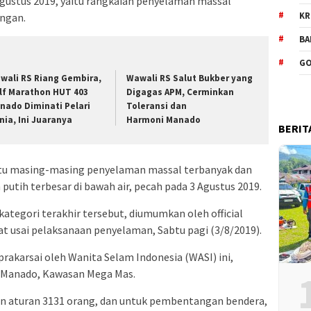
Agustus 2019, yaitu rangkaian penyelaman massal
KR
ngan.
BA
GO
wali RS Riang Gembira,
Wawali RS Salut Bukber yang
lf Marathon HUT 403
Digagas APM, Cerminkan
nado Diminati Pelari
Toleransi dan
nia, Ini Juaranya
Harmoni Manado
BERIT
itu masing-masing penyelaman massal terbanyak dan
tih terbesar di bawah air, pecah pada 3 Agustus 2019.
ategori terakhir tersebut, diumumkan oleh official
t usai pelaksanaan penyelaman, Sabtu pagi (3/8/2019).
rakarsai oleh Wanita Selam Indonesia (WASI) ini,
i Manado, Kawasan Mega Mas.
gan aturan 3131 orang, dan untuk pembentangan bendera,