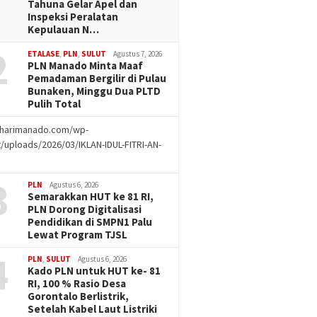
Tahuna Gelar Apel dan
Inspeksi Peralatan
Kepulauan N…
2
ETALASE
,
PLN
,
SULUT
Agustus 7, 2026
PLN Manado Minta Maaf
Pemadaman Bergilir di Pulau
Bunaken, Minggu Dua PLTD
Pulih Total
//harimanado.com/wp-
/uploads/2026/03/IKLAN-IDUL-FITRI-AN-
g
3
PLN
Agustus 6, 2026
Semarakkan HUT ke 81 RI,
PLN Dorong Digitalisasi
Pendidikan di SMPN1 Palu
Lewat Program TJSL
4
PLN
,
SULUT
Agustus 6, 2026
Kado PLN untuk HUT ke- 81
RI, 100 % Rasio Desa
Gorontalo Berlistrik,
Setelah Kabel Laut Listriki