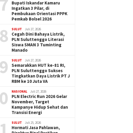
7
Bupati Iskandar Kamaru
Ingatkan 3 Pilar, di
Pembukaan Orientasi PPPK
Pemkab Bolsel 2026
8
SULUT
Juli 27, 2026
Cegah Dini Bahaya Listrik,
PLN Suluttenggo Literasi
Siswa SMAN 3 Tuminting
Manado
9
SULUT
Juli 27, 2026
Semarakkan HUT ke-81 RI,
PLN Suluttenggo Sukses
Tingkatkan Daya Listrik PT J
RBM ke 10 Juta VA
0
NASIONAL
Juli 27, 2026
PLN Electric Run 2026 Gelar
November, Target
Kampanye Hidup Sehat dan
Transisi Energi
1
SULUT
Juli 25, 2026
Hormati Jasa Pahlawan,
Direktur Rizal Pastikan