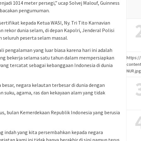
njadi 1014 meter persegi,” ucap Solvej Malouf, Guinness
embacakan pengumuman.
rtifikat kepada Ketua WASI, Ny. Tri Tito Karnavian
rekor dunia selam, di depan Kapolri, Jenderal Polisi
n seluruh peserta selam massal.
li pengalaman yang luar biasa karena hari ini adalah
 yang bekerja selama satu tahun dalam mempersiapkan
https:
content
yang tercatat sebagai kebanggaan Indonesia di dunia
NUR.jp
 besar, negara kelautan terbesar di dunia dengan
n suku, agama, ras dan kekayaan alam yang tidak
stus, bulan Kemerdekaan Republik Indonesia yang berusia
ing indah yang kita persembahkan kepada negara
giatan kami ini tidak hanya berakhir di sini namun terus