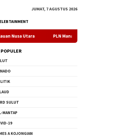
JUMAT, 7 AGUSTUS 2026
ELEBTAINMENT
PLN Manado Minta Maaf Pemadaman Bergilir di Pulau Bunake
 POPULER
ULUT
ANADO
LITIK
LAUD
RD SULUT
L-MANTAP
VID-19
MES A KOJONGIAN