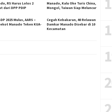
1
do, RS Harus Lolos 2
Manado, Kalu Oke Turis China,
at dari DPP PDIP
Mongol, Taiwan Siap Meluncur
DP 2025 Mulus, AARS –
Cegah Kebakaran, 40 Relawan
1
ekot Manado Teken KUA-
Damkar Manado Disebar di 10
S
Kecamatan
1
2
2