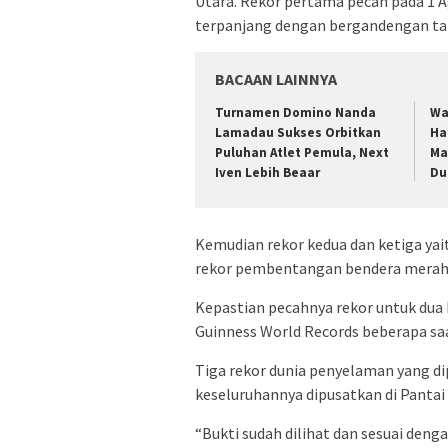
Utara. Rekor pertama pecah pada 1 
terpanjang dengan bergandengan ta
BACAAN LAINNYA
Turnamen Domino Nanda
Wa
Lamadau Sukses Orbitkan
Ha
Puluhan Atlet Pemula, Next
Ma
Iven Lebih Beaar
Du
Kemudian rekor kedua dan ketiga ya
rekor pembentangan bendera merah pu
Kepastian pecahnya rekor untuk dua k
Guinness World Records beberapa saa
Tiga rekor dunia penyelaman yang dip
keseluruhannya dipusatkan di Panta
“Bukti sudah dilihat dan sesuai den