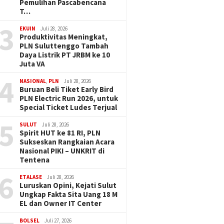
Pemulihan Pascabencana
T…
3
EKUIN
Juli 28, 2026
Produktivitas Meningkat,
PLN Suluttenggo Tambah
Daya Listrik PT JRBM ke 10
Juta VA
4
NASIONAL
,
PLN
Juli 28, 2026
Buruan Beli Tiket Early Bird
PLN Electric Run 2026, untuk
Special Ticket Ludes Terjual
5
SULUT
Juli 28, 2026
Spirit HUT ke 81 RI, PLN
Sukseskan Rangkaian Acara
Nasional PIKI – UNKRIT di
Tentena
6
ETALASE
Juli 28, 2026
Luruskan Opini, Kejati Sulut
Ungkap Fakta Sita Uang 18 M
EL dan Owner IT Center
BOLSEL
Juli 27, 2026