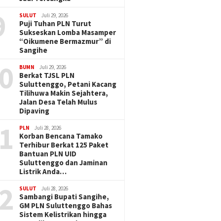
9
SULUT
Juli 29, 2026
Puji Tuhan PLN Turut
Sukseskan Lomba Masamper
“Oikumene Bermazmur” di
Sangihe
0
BUMN
Juli 29, 2026
Berkat TJSL PLN
Suluttenggo, Petani Kacang
Tilihuwa Makin Sejahtera,
Jalan Desa Telah Mulus
Dipaving
1
PLN
Juli 28, 2026
Korban Bencana Tamako
Terhibur Berkat 125 Paket
Bantuan PLN UID
Suluttenggo dan Jaminan
Listrik Anda…
2
SULUT
Juli 28, 2026
Sambangi Bupati Sangihe,
GM PLN Suluttenggo Bahas
Sistem Kelistrikan hingga