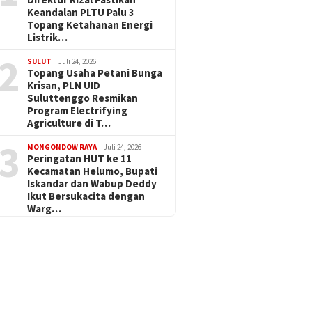
Keandalan PLTU Palu 3
Topang Ketahanan Energi
Listrik…
2
SULUT
Juli 24, 2026
Topang Usaha Petani Bunga
Krisan, PLN UID
Suluttenggo Resmikan
Program Electrifying
Agriculture di T…
3
MONGONDOW RAYA
Juli 24, 2026
Peringatan HUT ke 11
Kecamatan Helumo, Bupati
Iskandar dan Wabup Deddy
Ikut Bersukacita dengan
Warg…