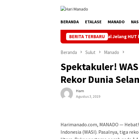
Loncat
ke
konten
BERANDA
ETALASE
MANADO
NAS
Jaga Listrik Andal Jelang HUT ke-81 RI, PLN UP3 T
BERITA TERBARU
Beranda
Sulut
Manado
Spektakuler! WAS
Rekor Dunia Sela
Ham
Agustus 3, 2019
Harimanado.com, MANADO — Hebat!. 
Indonesia (WASI). Pasalnya, tiga rek