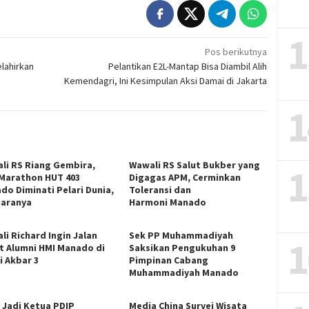
1
Pos berikutnya
elahirkan
Pelantikan E2L-Mantap Bisa Diambil Alih
Kemendagri, Ini Kesimpulan Aksi Damai di Jakarta
1
li RS Riang Gembira,
Wawali RS Salut Bukber yang
1
 Marathon HUT 403
Digagas APM, Cerminkan
do Diminati Pelari Dunia,
Toleransi dan
Juaranya
Harmoni Manado
li Richard Ingin Jalan
Sek PP Muhammadiyah
1
t Alumni HMI Manado di
Saksikan Pengukuhan 9
i Akbar 3
Pimpinan Cabang
Muhammadiyah Manado
n Jadi Ketua PDIP
Media China Survei Wisata