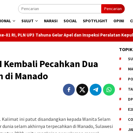
Pencarian
IONAL
SULUT
NARASI
SOCIAL
SPOTYLIGHT
OPINI
C
ahuna Gelar Apel dan Inspeksi Peralatan Kepulauan Nusa Utara
TOPIK
S
I Kembali Pecahkan Dua
M
m di Manado
PO
TA
DP
E2
Kalimat ini patut disandangkan kepada Wanita Selam
CO
or dunia selam akhirnya terpecahkan di Manado, Sulawesi
JA