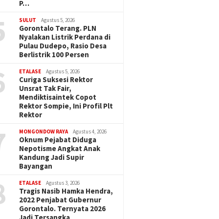
P…
5
SULUT
Agustus 5, 2026
Gorontalo Terang. PLN
Nyalakan Listrik Perdana di
Pulau Dudepo, Rasio Desa
Berlistrik 100 Persen
6
ETALASE
Agustus 5, 2026
Curiga Suksesi Rektor
Unsrat Tak Fair,
Mendiktisaintek Copot
Rektor Sompie, Ini Profil Plt
Rektor
7
MONGONDOW RAYA
Agustus 4, 2026
Oknum Pejabat Diduga
Nepotisme Angkat Anak
Kandung Jadi Supir
Bayangan
8
ETALASE
Agustus 3, 2026
Tragis Nasib Hamka Hendra,
2022 Penjabat Gubernur
Gorontalo. Ternyata 2026
Jadi Tersangka