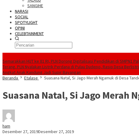
TALAUD
SANGIHE
NARASI
SOCIAL
SPOTYLIGHT
OPINI
CELEBTAINMENT
BERITA TERBARU
Semarakkan HUT ke 81 RI, PLN Dorong Digitalisasi Pendidikan di SMPN1 Pa
Terang. PLN Nyalakan Listrik Perdana di Pulau Dudepo, Rasio Desa Berlistr
Angkat Anak Kandung Jadi Supir Bayangan
Beranda
Etalase
Suasana Natal, Si Jago Merah Ngamuk di Desa Tan
Suasana Natal, Si Jago Merah 
ham
Desember 27, 2019
Desember 27, 2019