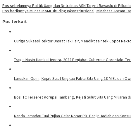
Pos sebelumnya
Politik Uang dan Netralitas ASN Target Bawaslu di Pilkad
Pos berikutnya
Munas IKAMI Dituding Inkonstitusional, Minahasa Ancam Tari
Pos terkait
Curiga Suksesi Rektor Unsrat Tak Fair, Mendiktisaintek Copot Rektor
Tragis Nasib Hamka Hendra, 2022 Penjabat Gubernur Gorontalo. Ter
Luruskan Opini, Kejati Sulut Ungkap Fakta Sita Uang 18 M EL dan Ow
Bos ITC Terseret Korupsi Tambang, Kejati Sulut Sita Uang Miliaran 
Nanda Lamadau Tuai Pujian Gelar Nobar PD, Banjir Hadiah dan Kons