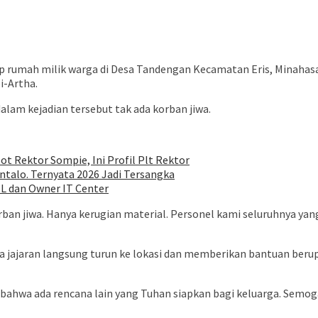
p rumah milik warga di Desa Tandengan Kecamatan Eris, Minahasa. 
-Artha.
am kejadian tersebut tak ada korban jiwa.
ot Rektor Sompie, Ini Profil Plt Rektor
talo. Ternyata 2026 Jadi Tersangka
EL dan Owner IT Center
rban jiwa. Hanya kerugian material. Personel kami seluruhnya ya
a jajaran langsung turun ke lokasi dan memberikan bantuan berupa
a bahwa ada rencana lain yang Tuhan siapkan bagi keluarga. Sem