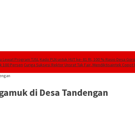
lu Lewat Program TJSL
Kado PLN untuk HUT ke- 81 RI, 100 % Rasio Desa Goront
ik 100 Persen
Curiga Suksesi Rektor Unsrat Tak Fair, Mendiktisaintek Copot R
dengan
Ngamuk di Desa Tandengan