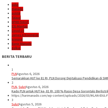
sulut
manado
politik
Talaud
DPRD SULUT
E2L-Mantap
Covid-19
James A Kojongian
kriminal
Banjir Manado
golkar
BERITA TERBARU
1
PLN
Agustus 6, 2026
Semarakkan HUT ke 81 RI, PLN Dorong Digitalisasi Pendidikan di S
2
PLN
,
Sulut
Agustus 6, 2026
Kado PLN untuk HUT ke- 81 RI, 100 % Rasio Desa Gorontalo Berlistrik
https://harimanado.com/wp-content/uploads/2026/03/IKLAN-IDUL-F
3
Sulut
Agustus 5, 2026