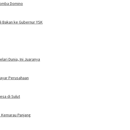
 Lomba Domino
i Bakan ke Gubernur YSK
ari Dunia, Ini Juaranya
bayar Perusahaan
esa di Sulut
im Kemarau Panjang