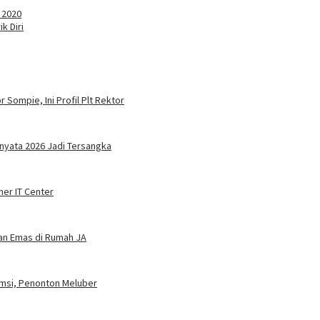
a 2020
k Diri
 Sompie, Ini Profil Plt Rektor
nyata 2026 Jadi Tersangka
ner IT Center
dan Emas di Rumah JA
umsi, Penonton Meluber