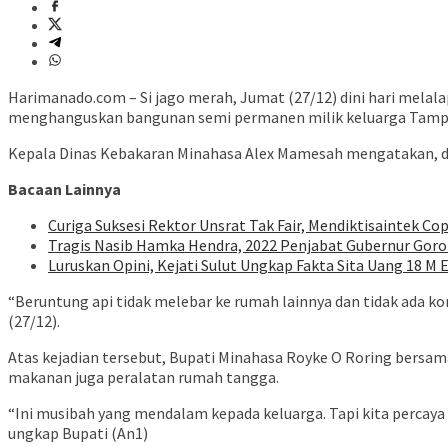
Harimanado.com – Si jago merah, Jumat (27/12) dini hari melala
menghanguskan bangunan semi permanen milik keluarga Tampi
Kepala Dinas Kebakaran Minahasa Alex Mamesah mengatakan, dal
Bacaan Lainnya
Curiga Suksesi Rektor Unsrat Tak Fair, Mendiktisaintek Cop
Tragis Nasib Hamka Hendra, 2022 Penjabat Gubernur Goron
Luruskan Opini, Kejati Sulut Ungkap Fakta Sita Uang 18 M 
“Beruntung api tidak melebar ke rumah lainnya dan tidak ada ko
(27/12).
Atas kejadian tersebut, Bupati Minahasa Royke O Roring bersam
makanan juga peralatan rumah tangga.
“Ini musibah yang mendalam kepada keluarga. Tapi kita percay
ungkap Bupati (An1)