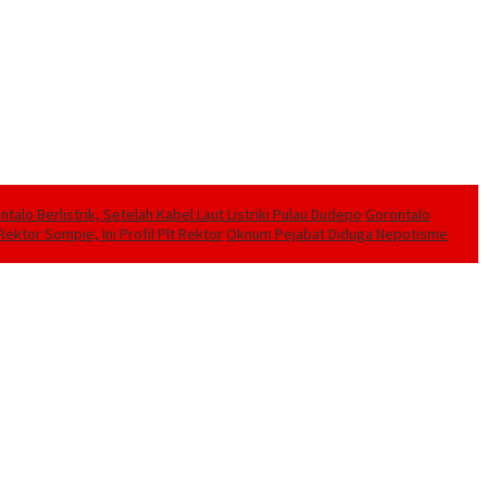
alo Berlistrik, Setelah Kabel Laut Listriki Pulau Dudepo
Gorontalo
ektor Sompie, Ini Profil Plt Rektor
Oknum Pejabat Diduga Nepotisme