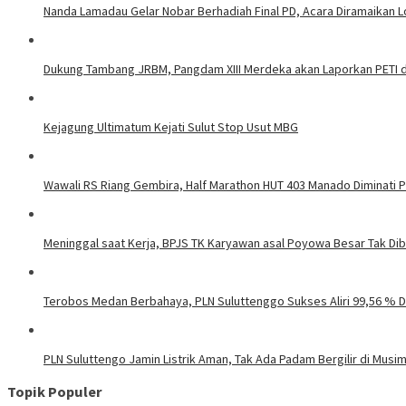
Nanda Lamadau Gelar Nobar Berhadiah Final PD, Acara Diramaikan
Dukung Tambang JRBM, Pangdam XIII Merdeka akan Laporkan PETI d
Kejagung Ultimatum Kejati Sulut Stop Usut MBG
Wawali RS Riang Gembira, Half Marathon HUT 403 Manado Diminati Pel
Meninggal saat Kerja, BPJS TK Karyawan asal Poyowa Besar Tak Di
Terobos Medan Berbahaya, PLN Suluttenggo Sukses Aliri 99,56 % D
PLN Suluttengo Jamin Listrik Aman, Tak Ada Padam Bergilir di Mus
Topik Populer