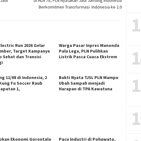
 Jadi
Di HLN 78, PLN Nyatakan Jadi Jantung Indonesia
Berkomitmen Transformasi Indonesia ke 2.0
1
lectric Run 2026 Gelar
Warga Pasar Inpres Manonda
1
mber, Target Kampanye
Palu Lega, PLN Pulihkan
p Sehat dan Transisi
Listrik Pasca Cuaca Ekstrem
gi
1
g 11/08 di Indonesia, 2
Bukti Nyata TJSL PLN Mampu
 Kung Fu Soccer Raub
Ubah Sampah menjadi
apatan 1,
Harapan di TPA Kawatuna
1
pkan Ekonomi Gorontalo
Pacu Industri di Pohuwato,