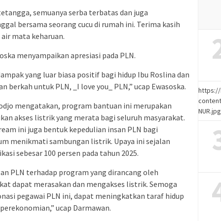
i tetangga, semuanya serba terbatas dan juga
gal bersama seorang cucu di rumah ini. Terima kasih
 air mata keharuan.
soska menyampaikan apresiasi pada PLN.
mpak yang luar biasa positif bagi hidup Ibu Roslina dan
an berkah untuk PLN, _I love you_ PLN,” ucap Ewasoska.
https:
content
odjo mengatakan, program bantuan ini merupakan
NUR.jp
n akses listrik yang merata bagi seluruh masyarakat.
eam ini juga bentuk kepedulian insan PLN bagi
 menikmati sambungan listrik. Upaya ini sejalan
ikasi sebesar 100 persen pada tahun 2025.
gan PLN terhadap program yang dirancang oleh
kat dapat merasakan dan mengakses listrik. Semoga
donasi pegawai PLN ini, dapat meningkatkan taraf hidup
 perekonomian,” ucap Darmawan.