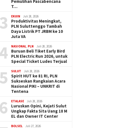
Pemulihan Pascabencana
T…
3
EKUIN
Juli 28, 2026
Produktivitas Meningkat,
PLN Suluttenggo Tambah
Daya Listrik PT JRBM ke 10
Juta VA
4
NASIONAL
,
PLN
Juli 28, 2026
Buruan Beli Tiket Early Bird
PLN Electric Run 2026, untuk
Special Ticket Ludes Terjual
5
SULUT
Juli 28, 2026
Spirit HUT ke 81 RI, PLN
Sukseskan Rangkaian Acara
Nasional PIKI – UNKRIT di
Tentena
6
ETALASE
Juli 28, 2026
Luruskan Opini, Kejati Sulut
Ungkap Fakta Sita Uang 18 M
EL dan Owner IT Center
BOLSEL
Juli 27, 2026