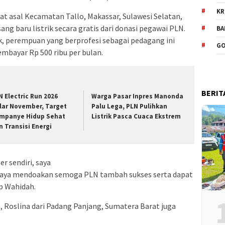
KR
t asal Kecamatan Tallo, Makassar, Sulawesi Selatan,
g baru listrik secara gratis dari donasi pegawai PLN.
BA
k, perempuan yang berprofesi sebagai pedagang ini
GO
mbayar Rp 500 ribu per bulan.
BERIT
N Electric Run 2026
Warga Pasar Inpres Manonda
lar November, Target
Palu Lega, PLN Pulihkan
mpanye Hidup Sehat
Listrik Pasca Cuaca Ekstrem
n Transisi Energi
 sendiri, saya
 saya mendoakan semoga PLN tambah sukses serta dapat
p Wahidah.
, Roslina dari Padang Panjang, Sumatera Barat juga