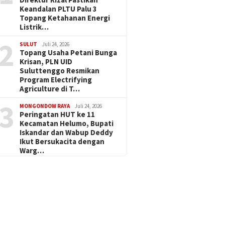
Keandalan PLTU Palu 3
Topang Ketahanan Energi
Listrik…
2
SULUT
Juli 24, 2026
Topang Usaha Petani Bunga
Krisan, PLN UID
Suluttenggo Resmikan
Program Electrifying
Agriculture di T…
3
MONGONDOW RAYA
Juli 24, 2026
Peringatan HUT ke 11
Kecamatan Helumo, Bupati
Iskandar dan Wabup Deddy
Ikut Bersukacita dengan
Warg…