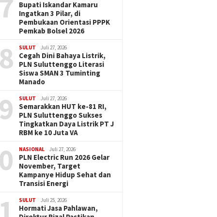
7
Bupati Iskandar Kamaru
Ingatkan 3 Pilar, di
Pembukaan Orientasi PPPK
Pemkab Bolsel 2026
8
SULUT
Juli 27, 2026
Cegah Dini Bahaya Listrik,
PLN Suluttenggo Literasi
Siswa SMAN 3 Tuminting
Manado
9
SULUT
Juli 27, 2026
Semarakkan HUT ke-81 RI,
PLN Suluttenggo Sukses
Tingkatkan Daya Listrik PT J
RBM ke 10 Juta VA
0
NASIONAL
Juli 27, 2026
PLN Electric Run 2026 Gelar
November, Target
Kampanye Hidup Sehat dan
Transisi Energi
1
SULUT
Juli 25, 2026
Hormati Jasa Pahlawan,
Direktur Rizal Pastikan