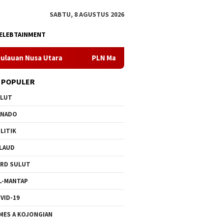
SABTU, 8 AGUSTUS 2026
ELEBTAINMENT
PLN Manado Minta Maaf Pemadaman Bergilir di Pulau Bun
 POPULER
ULUT
ANADO
LITIK
LAUD
RD SULUT
L-MANTAP
VID-19
MES A KOJONGIAN