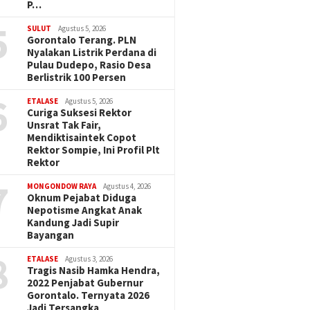
P…
5
SULUT
Agustus 5, 2026
Gorontalo Terang. PLN
Nyalakan Listrik Perdana di
Pulau Dudepo, Rasio Desa
Berlistrik 100 Persen
6
ETALASE
Agustus 5, 2026
Curiga Suksesi Rektor
Unsrat Tak Fair,
Mendiktisaintek Copot
Rektor Sompie, Ini Profil Plt
Rektor
7
MONGONDOW RAYA
Agustus 4, 2026
Oknum Pejabat Diduga
Nepotisme Angkat Anak
Kandung Jadi Supir
Bayangan
8
ETALASE
Agustus 3, 2026
Tragis Nasib Hamka Hendra,
2022 Penjabat Gubernur
Gorontalo. Ternyata 2026
Jadi Tersangka