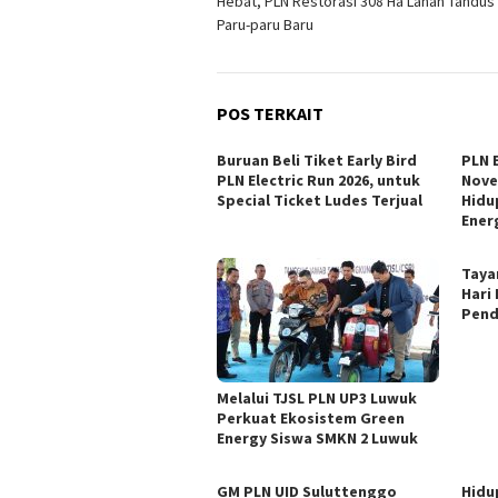
Hebat, PLN Restorasi 308 Ha Lahan Tandus
pos
Paru-paru Baru
POS TERKAIT
Buruan Beli Tiket Early Bird
PLN E
PLN Electric Run 2026, untuk
Nove
Special Ticket Ludes Terjual
Hidu
Ener
Tayan
Hari
Pend
Melalui TJSL PLN UP3 Luwuk
Perkuat Ekosistem Green
Energy Siswa SMKN 2 Luwuk
GM PLN UID Suluttenggo
Hidu