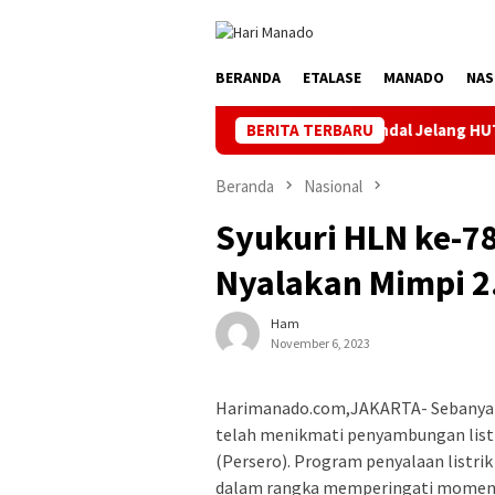
Loncat
ke
konten
BERANDA
ETALASE
MANADO
NAS
Jaga Listrik Andal Jelang HUT ke-81 RI, PLN UP
BERITA TERBARU
Beranda
Nasional
Syukuri HLN ke-7
Nyalakan Mimpi 2
Ham
November 6, 2023
Harimanado.com,JAKARTA- Sebanyak 
telah menikmati penyambungan listr
(Persero). Program penyalaan listrik
dalam rangka memperingati momentu