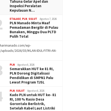
Tahuna Gelar Apel dan
Inspeksi Peralatan
Kepulauan N…
2
ETALASE
,
PLN
,
SULUT
Agustus 7, 2026
PLN Manado Minta Maaf
Pemadaman Bergilir di Pulau
Bunaken, Minggu Dua PLTD
Pulih Total
//harimanado.com/wp-
/uploads/2026/03/IKLAN-IDUL-FITRI-AN-
g
3
PLN
Agustus 6, 2026
Semarakkan HUT ke 81 RI,
PLN Dorong Digitalisasi
Pendidikan di SMPN1 Palu
Lewat Program TJSL
4
PLN
,
SULUT
Agustus 6, 2026
Kado PLN untuk HUT ke- 81
RI, 100 % Rasio Desa
Gorontalo Berlistrik,
Setelah Kabel Laut Listriki