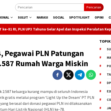
Pencarian
IONAL
SULUT
NARASI
SOCIAL
SPOTYLIGHT
OPINI
C
3 Tahuna Gelar Apel dan Inspeksi Peralatan Kepulauan Nusa Utara
TOPIK
S
8, Pegawai PLN Patungan
M
.587 Rumah Warga Miskin
PO
TA
DP
2.587 keluarga kurang mampu di seluruh Indonesia
E2
ik gratis melalui program ‘Light Up the Dream’ PT PLN
CO
 yang berasal dari donasi pegawai PLN ini dilaksanakan
JA
m Hari Listrik Nasional (HLN) ke-78.