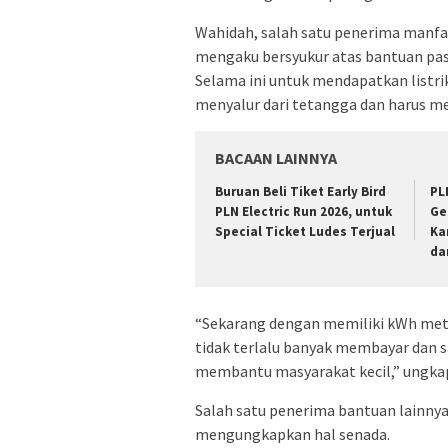
Wahidah, salah satu penerima manfaa
mengaku bersyukur atas bantuan pasan
Selama ini untuk mendapatkan listri
menyalur dari tetangga dan harus me
BACAAN LAINNYA
Buruan Beli Tiket Early Bird
PL
PLN Electric Run 2026, untuk
Ge
Special Ticket Ludes Terjual
Ka
da
“Sekarang dengan memiliki kWh meter
tidak terlalu banyak membayar dan
membantu masyarakat kecil,” ungka
Salah satu penerima bantuan lainnya
mengungkapkan hal senada.