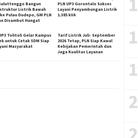
1
Suluttenggo Bangun
PLN UP3 Gorontalo Sukses
astruktur Listrik Bawah
Layani Penyambungan Listrik
 ke Pulau Dudepo, GM PLN
1.385 kVA
n Disambut Hangat
1
UP3 Tolitoli Gelar Kampus
Tarif Listrik Juli- September
ek untuk Cetak SDM Siap
2026 Tetap, PLN Siap Kawal
yani Masyarakat
Kebijakan Pemerintah dan
Jaga Kualitas Layanan
1
2
2