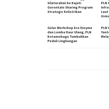
Silaturahmi ke Kajati
PLN 
Gorontalo Sharing Program
Infr
Strategis Kelistrikan
Laut
Usma
Gelar Workshop Eco Enzyme
PLN 
dan Lomba Daur Ulang, PLN
Yant
Kotamobagu Tumbuhkan
Mela
Peduli Lingkungan