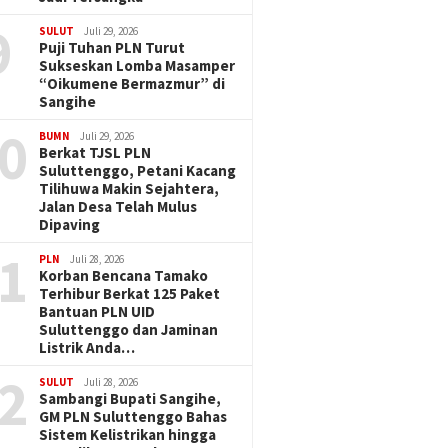
9
SULUT
Juli 29, 2026
Puji Tuhan PLN Turut
Sukseskan Lomba Masamper
“Oikumene Bermazmur” di
Sangihe
0
BUMN
Juli 29, 2026
Berkat TJSL PLN
Suluttenggo, Petani Kacang
Tilihuwa Makin Sejahtera,
Jalan Desa Telah Mulus
Dipaving
1
PLN
Juli 28, 2026
Korban Bencana Tamako
Terhibur Berkat 125 Paket
Bantuan PLN UID
Suluttenggo dan Jaminan
Listrik Anda…
2
SULUT
Juli 28, 2026
Sambangi Bupati Sangihe,
GM PLN Suluttenggo Bahas
Sistem Kelistrikan hingga