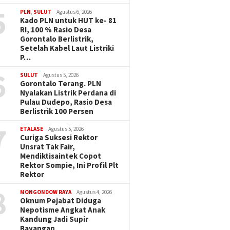
5
PLN
,
SULUT
Agustus 6, 2026
Kado PLN untuk HUT ke- 81
RI, 100 % Rasio Desa
Gorontalo Berlistrik,
Setelah Kabel Laut Listriki
P…
6
SULUT
Agustus 5, 2026
Gorontalo Terang. PLN
Nyalakan Listrik Perdana di
Pulau Dudepo, Rasio Desa
Berlistrik 100 Persen
7
ETALASE
Agustus 5, 2026
Curiga Suksesi Rektor
Unsrat Tak Fair,
Mendiktisaintek Copot
Rektor Sompie, Ini Profil Plt
Rektor
8
MONGONDOW RAYA
Agustus 4, 2026
Oknum Pejabat Diduga
Nepotisme Angkat Anak
Kandung Jadi Supir
Bayangan