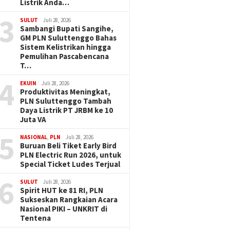
Listrik Anda…
3
SULUT
Juli 28, 2026
Sambangi Bupati Sangihe,
GM PLN Suluttenggo Bahas
Sistem Kelistrikan hingga
Pemulihan Pascabencana
T…
4
EKUIN
Juli 28, 2026
Produktivitas Meningkat,
PLN Suluttenggo Tambah
Daya Listrik PT JRBM ke 10
Juta VA
5
NASIONAL
,
PLN
Juli 28, 2026
Buruan Beli Tiket Early Bird
PLN Electric Run 2026, untuk
Special Ticket Ludes Terjual
6
SULUT
Juli 28, 2026
Spirit HUT ke 81 RI, PLN
Sukseskan Rangkaian Acara
Nasional PIKI – UNKRIT di
Tentena