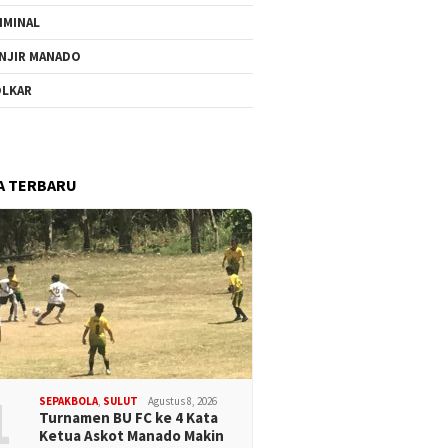
IMINAL
NJIR MANADO
LKAR
A TERBARU
1
SEPAKBOLA
,
SULUT
Agustus 8, 2026
Turnamen BU FC ke 4 Kata
Ketua Askot Manado Makin