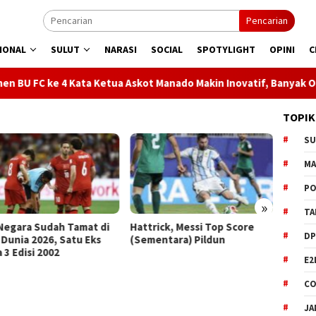
Pencarian
IONAL
SULUT
NARASI
SOCIAL
SPOTYLIGHT
OPINI
C
a Ketua Askot Manado Makin Inovatif, Banyak Orbitkan Bibit Ung
TOPIK
S
M
PO
»
TA
Negara Sudah Tamat di
Hattrick, Messi Top Score
El Cla
DP
 Dunia 2026, Satu Eks
(Sementara) Pildun
Madrid
 3 Edisi 2002
Liga
E2
CO
JA