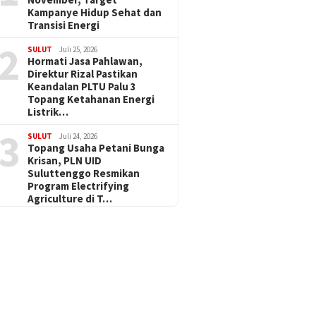
Kampanye Hidup Sehat dan
Transisi Energi
2
SULUT
Juli 25, 2026
Hormati Jasa Pahlawan,
Direktur Rizal Pastikan
Keandalan PLTU Palu 3
Topang Ketahanan Energi
Listrik…
3
SULUT
Juli 24, 2026
Topang Usaha Petani Bunga
Krisan, PLN UID
Suluttenggo Resmikan
Program Electrifying
Agriculture di T…