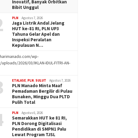
Inovatif, Banyak Orbitkan
Bibit Unggul
2
PLN
Agustus 7, 2026
Jaga Listrik Andal Jelang
HUT ke-81 RI, PLN UP3
Tahuna Gelar Apel dan
Inspeksi Peralatan
Kepulauan N…
//harimanado.com/wp-
/uploads/2026/03/IKLAN-IDUL-FITRI-AN-
g
3
ETALASE
,
PLN
,
SULUT
Agustus 7, 2026
PLN Manado Minta Maaf
Pemadaman Bergilir di Pulau
Bunaken, Minggu Dua PLTD
Pulih Total
4
PLN
Agustus 6, 2026
Semarakkan HUT ke 81 RI,
PLN Dorong Digitalisasi
Pendidikan di SMPN1 Palu
Lewat Program TJSL