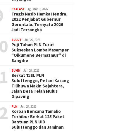
9
ETALASE
Agustus 3, 2026
Tragis Nasib Hamka Hendra,
2022 Penjabat Gubernur
Gorontalo. Ternyata 2026
Jadi Tersangka
0
SULUT
Juli 29, 2026
Puji Tuhan PLN Turut
Sukseskan Lomba Masamper
“Oikumene Bermazmur” di
Sangihe
1
BUMN
Juli 29, 2026
Berkat TJSL PLN
Suluttenggo, Petani Kacang
Tilihuwa Makin Sejahtera,
Jalan Desa Telah Mulus
Dipaving
2
PLN
Juli 28, 2026
Korban Bencana Tamako
Terhibur Berkat 125 Paket
Bantuan PLN UID
Suluttenggo dan Jaminan