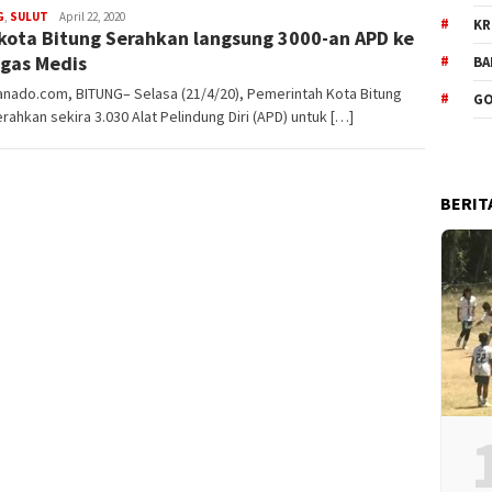
G
,
SULUT
Admin
April 22, 2020
KR
kota Bitung Serahkan langsung 3000-an APD ke
gas Medis
BA
nado.com, BITUNG– Selasa (21/4/20), Pemerintah Kota Bitung
GO
ahkan sekira 3.030 Alat Pelindung Diri (APD) untuk […]
BERIT