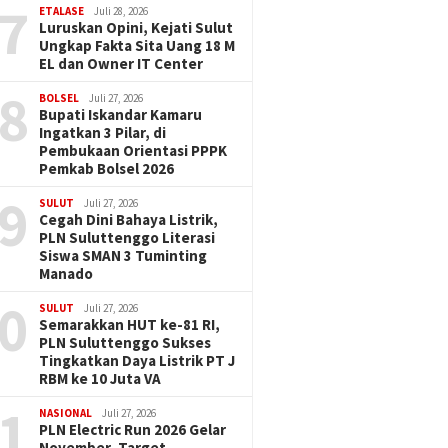
7
ETALASE
Juli 28, 2026
Luruskan Opini, Kejati Sulut
Ungkap Fakta Sita Uang 18 M
EL dan Owner IT Center
8
BOLSEL
Juli 27, 2026
Bupati Iskandar Kamaru
Ingatkan 3 Pilar, di
Pembukaan Orientasi PPPK
Pemkab Bolsel 2026
9
SULUT
Juli 27, 2026
Cegah Dini Bahaya Listrik,
PLN Suluttenggo Literasi
Siswa SMAN 3 Tuminting
Manado
0
SULUT
Juli 27, 2026
Semarakkan HUT ke-81 RI,
PLN Suluttenggo Sukses
Tingkatkan Daya Listrik PT J
RBM ke 10 Juta VA
1
NASIONAL
Juli 27, 2026
PLN Electric Run 2026 Gelar
November, Target