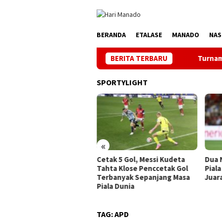
Loncat
ke
konten
BERANDA
ETALASE
MANADO
NAS
BERITA TERBARU
Turnamen BU FC ke 4 Kat
SPORTYLIGHT
«
Cetak 5 Gol, Messi Kudeta
Dua 
namen BU FC ke 4 Kata
Tahta Klose Penccetak Gol
Piala
ua Askot Manado Makin
Terbanyak Sepanjang Masa
Juara
vatif, Banyak Orbitkan
Piala Dunia
it Unggul
TAG:
APD