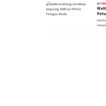
BITUN
Wali
Petu
Harima
menyer