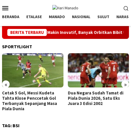
Loncat
Menu
ke
Mobile
konten
BERANDA
ETALASE
MANADO
NASIONAL
SULUT
NARASI
ua Askot Manado Makin Inovatif, Banyak Orbitkan Bibit Unggul
BERITA TERBARU
SPORTYLIGHT
«
»
Cetak 5 Gol, Messi Kudeta
Dua Negara Sudah Tamat di
Tahta Klose Penccetak Gol
Piala Dunia 2026, Satu Eks
Terbanyak Sepanjang Masa
Juara 3 Edisi 2002
Piala Dunia
TAG:
BSI