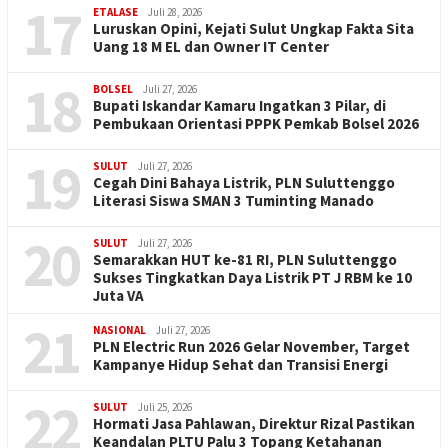
17
ETALASE
Juli 28, 2026
Luruskan Opini, Kejati Sulut Ungkap Fakta Sita
Uang 18 M EL dan Owner IT Center
18
BOLSEL
Juli 27, 2026
Bupati Iskandar Kamaru Ingatkan 3 Pilar, di
Pembukaan Orientasi PPPK Pemkab Bolsel 2026
19
SULUT
Juli 27, 2026
Cegah Dini Bahaya Listrik, PLN Suluttenggo
Literasi Siswa SMAN 3 Tuminting Manado
20
SULUT
Juli 27, 2026
Semarakkan HUT ke-81 RI, PLN Suluttenggo
Sukses Tingkatkan Daya Listrik PT J RBM ke 10
Juta VA
21
NASIONAL
Juli 27, 2026
PLN Electric Run 2026 Gelar November, Target
Kampanye Hidup Sehat dan Transisi Energi
22
SULUT
Juli 25, 2026
Hormati Jasa Pahlawan, Direktur Rizal Pastikan
Keandalan PLTU Palu 3 Topang Ketahanan