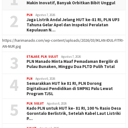
Makin Inovatif, Banyak Orbitkan Bibit Unggul
2
PLN
Agustus 7, 2026
Jaga Listrik Andal Jelang HUT ke-81 RI, PLN UP3
Tahuna Gelar Apel dan Inspeksi Peralatan
Kepulauan N…
https://harimanado.com/wp-content/uploads/2026/03/IKLAN-IDUL-FITRI-
AN-NUR.jpg
3
ETALASE
,
PLN
,
SULUT
Agustus 7, 2026
PLN Manado Minta Maaf Pemadaman Bergilir di
Pulau Bunaken, Minggu Dua PLTD Pulih Total
4
PLN
Agustus 6, 2026
Semarakkan HUT ke 81 RI, PLN Dorong
Digitalisasi Pendidikan di SMPN1 Palu Lewat
Program TJSL
5
PLN
,
SULUT
Agustus 6, 2026
Kado PLN untuk HUT ke- 81 RI, 100 % Rasio Desa
Gorontalo Berlistrik, Setelah Kabel Laut Listriki
P…