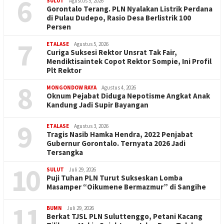
6
SULUT
Agustus 5, 2026
Gorontalo Terang. PLN Nyalakan Listrik Perdana
di Pulau Dudepo, Rasio Desa Berlistrik 100
Persen
7
ETALASE
Agustus 5, 2026
Curiga Suksesi Rektor Unsrat Tak Fair,
Mendiktisaintek Copot Rektor Sompie, Ini Profil
Plt Rektor
8
MONGONDOW RAYA
Agustus 4, 2026
Oknum Pejabat Diduga Nepotisme Angkat Anak
Kandung Jadi Supir Bayangan
9
ETALASE
Agustus 3, 2026
Tragis Nasib Hamka Hendra, 2022 Penjabat
Gubernur Gorontalo. Ternyata 2026 Jadi
Tersangka
10
SULUT
Juli 29, 2026
Puji Tuhan PLN Turut Sukseskan Lomba
Masamper “Oikumene Bermazmur” di Sangihe
11
BUMN
Juli 29, 2026
Berkat TJSL PLN Suluttenggo, Petani Kacang