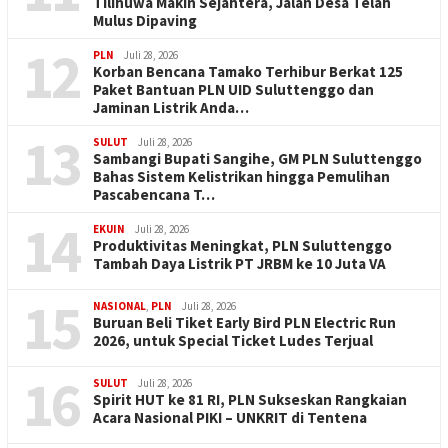
Tilihuwa Makin Sejahtera, Jalan Desa Telah
Mulus Dipaving
12
PLN
Juli 28, 2026
Korban Bencana Tamako Terhibur Berkat 125
Paket Bantuan PLN UID Suluttenggo dan
Jaminan Listrik Anda…
13
SULUT
Juli 28, 2026
Sambangi Bupati Sangihe, GM PLN Suluttenggo
Bahas Sistem Kelistrikan hingga Pemulihan
Pascabencana T…
14
EKUIN
Juli 28, 2026
Produktivitas Meningkat, PLN Suluttenggo
Tambah Daya Listrik PT JRBM ke 10 Juta VA
15
NASIONAL
,
PLN
Juli 28, 2026
Buruan Beli Tiket Early Bird PLN Electric Run
2026, untuk Special Ticket Ludes Terjual
16
SULUT
Juli 28, 2026
Spirit HUT ke 81 RI, PLN Sukseskan Rangkaian
Acara Nasional PIKI – UNKRIT di Tentena