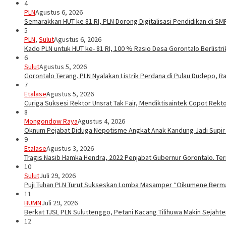
4
PLN
Agustus 6, 2026
Semarakkan HUT ke 81 RI, PLN Dorong Digitalisasi Pendidikan di S
5
PLN
,
Sulut
Agustus 6, 2026
Kado PLN untuk HUT ke- 81 RI, 100 % Rasio Desa Gorontalo Berlistrik
6
Sulut
Agustus 5, 2026
Gorontalo Terang. PLN Nyalakan Listrik Perdana di Pulau Dudepo, Ra
7
Etalase
Agustus 5, 2026
Curiga Suksesi Rektor Unsrat Tak Fair, Mendiktisaintek Copot Rektor
8
Mongondow Raya
Agustus 4, 2026
Oknum Pejabat Diduga Nepotisme Angkat Anak Kandung Jadi Supir
9
Etalase
Agustus 3, 2026
Tragis Nasib Hamka Hendra, 2022 Penjabat Gubernur Gorontalo. Ter
10
Sulut
Juli 29, 2026
Puji Tuhan PLN Turut Sukseskan Lomba Masamper “Oikumene Berm
11
BUMN
Juli 29, 2026
Berkat TJSL PLN Suluttenggo, Petani Kacang Tilihuwa Makin Sejahte
12