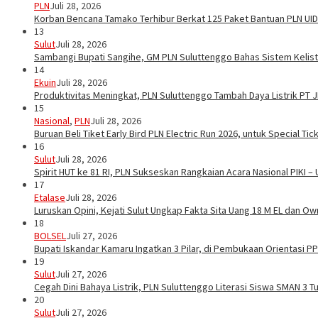
PLN
Juli 28, 2026
Korban Bencana Tamako Terhibur Berkat 125 Paket Bantuan PLN UID
13
Sulut
Juli 28, 2026
Sambangi Bupati Sangihe, GM PLN Suluttenggo Bahas Sistem Kelis
14
Ekuin
Juli 28, 2026
Produktivitas Meningkat, PLN Suluttenggo Tambah Daya Listrik PT 
15
Nasional
,
PLN
Juli 28, 2026
Buruan Beli Tiket Early Bird PLN Electric Run 2026, untuk Special Tic
16
Sulut
Juli 28, 2026
Spirit HUT ke 81 RI, PLN Sukseskan Rangkaian Acara Nasional PIKI –
17
Etalase
Juli 28, 2026
Luruskan Opini, Kejati Sulut Ungkap Fakta Sita Uang 18 M EL dan Ow
18
BOLSEL
Juli 27, 2026
Bupati Iskandar Kamaru Ingatkan 3 Pilar, di Pembukaan Orientasi 
19
Sulut
Juli 27, 2026
Cegah Dini Bahaya Listrik, PLN Suluttenggo Literasi Siswa SMAN 3 
20
Sulut
Juli 27, 2026