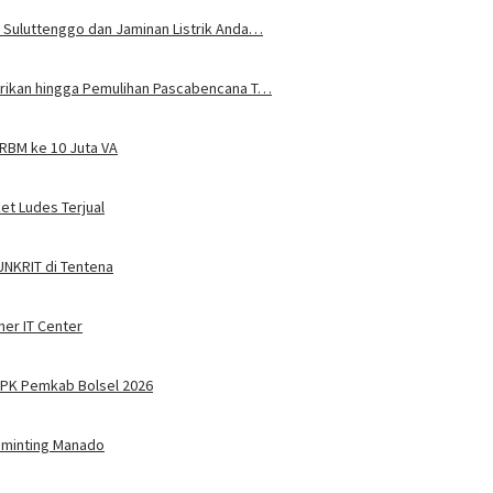
 Suluttenggo dan Jaminan Listrik Anda…
trikan hingga Pemulihan Pascabencana T…
JRBM ke 10 Juta VA
ket Ludes Terjual
 UNKRIT di Tentena
ner IT Center
PPPK Pemkab Bolsel 2026
Tuminting Manado