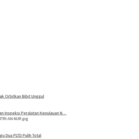
ak Orbitkan Bibit Unggul
 dan Inspeksi Peralatan Kepulauan N…
ITRI-AN-NUR.jpg
u Dua PLTD Pulih Total