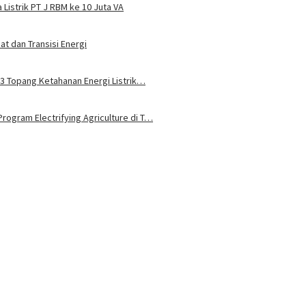
Listrik PT J RBM ke 10 Juta VA
t dan Transisi Energi
u 3 Topang Ketahanan Energi Listrik…
rogram Electrifying Agriculture di T…