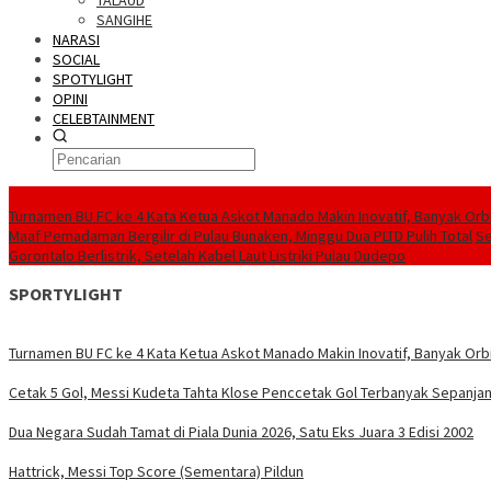
TALAUD
SANGIHE
NARASI
SOCIAL
SPOTYLIGHT
OPINI
CELEBTAINMENT
BERITA TERBARU
Turnamen BU FC ke 4 Kata Ketua Askot Manado Makin Inovatif, Banyak Orbi
Maaf Pemadaman Bergilir di Pulau Bunaken, Minggu Dua PLTD Pulih Total
Se
Gorontalo Berlistrik, Setelah Kabel Laut Listriki Pulau Dudepo
SPORTYLIGHT
Turnamen BU FC ke 4 Kata Ketua Askot Manado Makin Inovatif, Banyak Orbi
Cetak 5 Gol, Messi Kudeta Tahta Klose Penccetak Gol Terbanyak Sepanjan
Dua Negara Sudah Tamat di Piala Dunia 2026, Satu Eks Juara 3 Edisi 2002
Hattrick, Messi Top Score (Sementara) Pildun