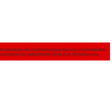
elar Apel dan Inspeksi Peralatan Kepulauan Nusa Utara
PLN Manado Minta
Lewat Program TJSL
Kado PLN untuk HUT ke- 81 RI, 100 % Rasio Desa