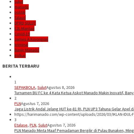
sulut
manado
politik
Talaud
DPRD SULUT
E2L-Mantap
Covid-19
James A Kojongian
kriminal
Banjir Manado
golkar
BERITA TERBARU
1
SEPAKBOLA
,
Sulut
Agustus 8, 2026
Turnamen BU FC ke 4 Kata Ketua Askot Manado Makin Inovatif, Bany
2
PLN
Agustus 7, 2026
Jaga Listrik Andal Jelang HUT ke-81 RI, PLN UP3 Tahuna Gelar Apel
https://harimanado.com/wp-content/uploads/2026/03/IKLAN-IDUL-F
3
Etalase
,
PLN
,
Sulut
Agustus 7, 2026
PLN Manado Minta Maaf Pemadaman Bergilir di Pulau Bunaken, Mingg