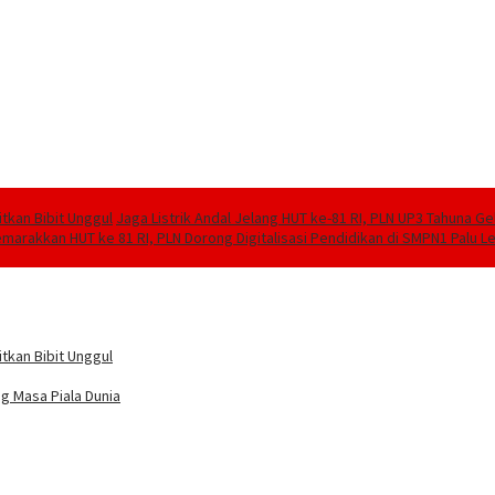
tkan Bibit Unggul
Jaga Listrik Andal Jelang HUT ke-81 RI, PLN UP3 Tahuna G
marakkan HUT ke 81 RI, PLN Dorong Digitalisasi Pendidikan di SMPN1 Palu 
tkan Bibit Unggul
g Masa Piala Dunia