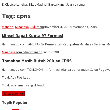
El Clasico Langka, Sikat Madrid, Barca Kunci Juara La Liga
Tag:
cpns
Manado
,
Minahasa
,
Sulut
ham
November 4, 2019
November 4, 2019
Minsel Dapat Kuota 97 Formasi
Harimanado.com, AMURANG– Pemerintah Kabupaten Minahasa Selatan (Min
Minahasa
admin-harimanado
Juni 17, 2019
Tomohon Masih Butuh 200-an CPNS
Harimanado.com-TOMOHON – Informasi adanya penerimaan Calon Pegawai Ne
Tidak Ada Pos Lagi.
Tidak ada laman yang di load.
Lihat Lainnya
Topik Populer