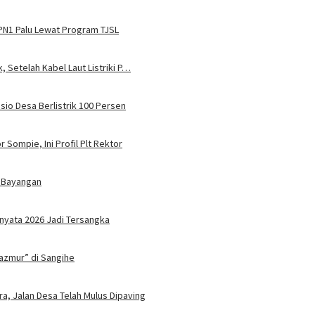
MPN1 Palu Lewat Program TJSL
, Setelah Kabel Laut Listriki P…
sio Desa Berlistrik 100 Persen
 Sompie, Ini Profil Plt Rektor
 Bayangan
nyata 2026 Jadi Tersangka
azmur” di Sangihe
ra, Jalan Desa Telah Mulus Dipaving