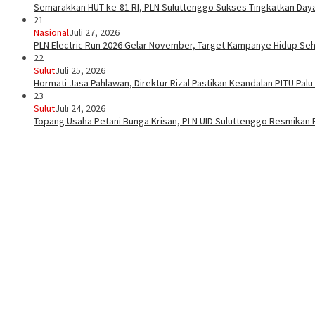
Semarakkan HUT ke-81 RI, PLN Suluttenggo Sukses Tingkatkan Daya 
21
Nasional
Juli 27, 2026
PLN Electric Run 2026 Gelar November, Target Kampanye Hidup Seha
22
Sulut
Juli 25, 2026
Hormati Jasa Pahlawan, Direktur Rizal Pastikan Keandalan PLTU Pal
23
Sulut
Juli 24, 2026
Topang Usaha Petani Bunga Krisan, PLN UID Suluttenggo Resmikan P