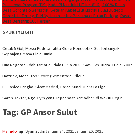
Palu Lewat Program TJSL
Kado PLN untuk HUT ke- 81 RI, 100 % Rasio
Desa Gorontalo Berlistrik, Setelah Kabel Laut Listriki Pulau Dudepo
Gorontalo Terang. PLN Nyalakan Listrik Perdana di Pulau Dudepo, Rasio
Desa Berlistrik 100 Persen
SPORTYLIGHT
Cetak 5 Gol, Messi Kudeta Tahta Klose Penccetak Gol Terbanyak
Sepanjang Masa Piala Dunia
Dua Negara Sudah Tamat di Piala Dunia 2026, Satu Eks Juara 3 Edisi 2002
Hattrick, Messi Top Score (Sementara) Pildun
El Clasico Langka, Sikat Madrid, Barca Kunci Juara La Liga
Saran Dokter, Nge-Gym yang Tepat saat Ramadhan di Waktu Begini
Tag:
GP Ansor Sulut
Manado
Fajri Syamsudin
Januari 24, 2021
Januari 26, 2021