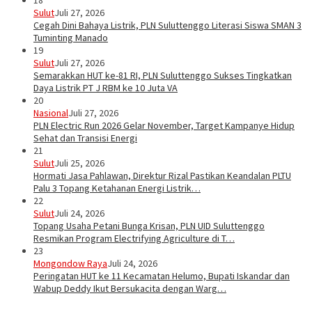
Sulut
Juli 27, 2026
Cegah Dini Bahaya Listrik, PLN Suluttenggo Literasi Siswa SMAN 3
Tuminting Manado
19
Sulut
Juli 27, 2026
Semarakkan HUT ke-81 RI, PLN Suluttenggo Sukses Tingkatkan
Daya Listrik PT J RBM ke 10 Juta VA
20
Nasional
Juli 27, 2026
PLN Electric Run 2026 Gelar November, Target Kampanye Hidup
Sehat dan Transisi Energi
21
Sulut
Juli 25, 2026
Hormati Jasa Pahlawan, Direktur Rizal Pastikan Keandalan PLTU
Palu 3 Topang Ketahanan Energi Listrik…
22
Sulut
Juli 24, 2026
Topang Usaha Petani Bunga Krisan, PLN UID Suluttenggo
Resmikan Program Electrifying Agriculture di T…
23
Mongondow Raya
Juli 24, 2026
Peringatan HUT ke 11 Kecamatan Helumo, Bupati Iskandar dan
Wabup Deddy Ikut Bersukacita dengan Warg…