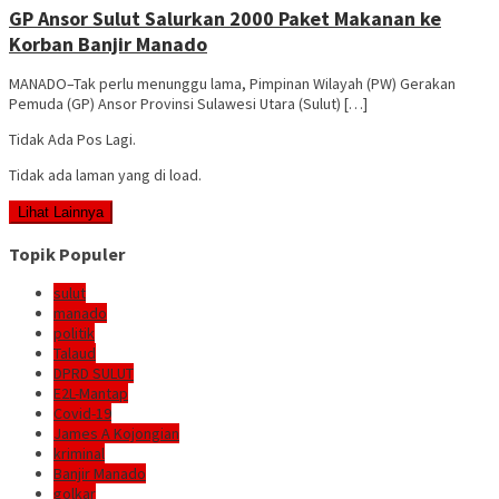
GP Ansor Sulut Salurkan 2000 Paket Makanan ke
Korban Banjir Manado
MANADO–Tak perlu menunggu lama, Pimpinan Wilayah (PW) Gerakan
Pemuda (GP) Ansor Provinsi Sulawesi Utara (Sulut) […]
Tidak Ada Pos Lagi.
Tidak ada laman yang di load.
Lihat Lainnya
Topik Populer
sulut
manado
politik
Talaud
DPRD SULUT
E2L-Mantap
Covid-19
James A Kojongian
kriminal
Banjir Manado
golkar