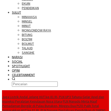
EKUIN
PENDIDIKAN
SULUT
MINAHASA
MINSEL
MINUT
MONGONDOW RAYA
BITUNG
BOLTIM
BOLMUT
TALAUD
SANGIHE
NARASI
SOCIAL
SPOTYLIGHT
OPINI
CELEBTAINMENT
BERITA TERBARU
Jaga Listrik Andal Jelang HUT ke-81 RI, PLN UP3 Tahuna Gelar Apel dan
Inspeksi Peralatan Kepulauan Nusa Utara
PLN Manado Minta Maaf
Pemadaman Bergilir di Pulau Bunaken, Minggu Dua PLTD Pulih Total
Semarakkan HUT ke 81 RI, PLN Dorong Digitalisasi Pendidikan di SMPN1