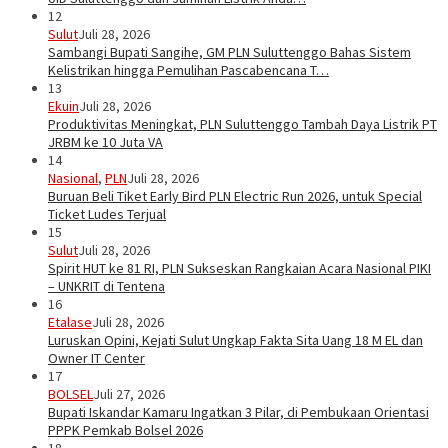
12
Sulut
Juli 28, 2026
Sambangi Bupati Sangihe, GM PLN Suluttenggo Bahas Sistem
Kelistrikan hingga Pemulihan Pascabencana T…
13
Ekuin
Juli 28, 2026
Produktivitas Meningkat, PLN Suluttenggo Tambah Daya Listrik PT
JRBM ke 10 Juta VA
14
Nasional
,
PLN
Juli 28, 2026
Buruan Beli Tiket Early Bird PLN Electric Run 2026, untuk Special
Ticket Ludes Terjual
15
Sulut
Juli 28, 2026
Spirit HUT ke 81 RI, PLN Sukseskan Rangkaian Acara Nasional PIKI
– UNKRIT di Tentena
16
Etalase
Juli 28, 2026
Luruskan Opini, Kejati Sulut Ungkap Fakta Sita Uang 18 M EL dan
Owner IT Center
17
BOLSEL
Juli 27, 2026
Bupati Iskandar Kamaru Ingatkan 3 Pilar, di Pembukaan Orientasi
PPPK Pemkab Bolsel 2026
18