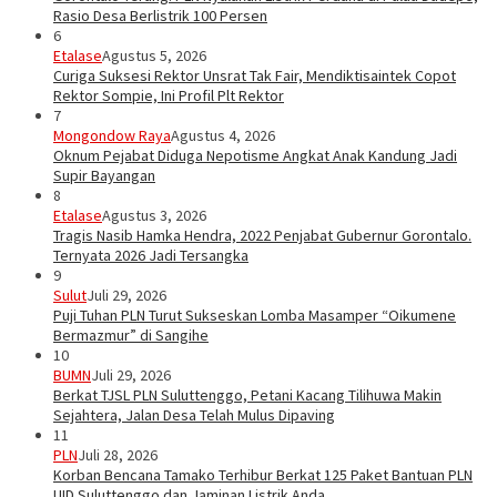
Rasio Desa Berlistrik 100 Persen
6
Etalase
Agustus 5, 2026
Curiga Suksesi Rektor Unsrat Tak Fair, Mendiktisaintek Copot
Rektor Sompie, Ini Profil Plt Rektor
7
Mongondow Raya
Agustus 4, 2026
Oknum Pejabat Diduga Nepotisme Angkat Anak Kandung Jadi
Supir Bayangan
8
Etalase
Agustus 3, 2026
Tragis Nasib Hamka Hendra, 2022 Penjabat Gubernur Gorontalo.
Ternyata 2026 Jadi Tersangka
9
Sulut
Juli 29, 2026
Puji Tuhan PLN Turut Sukseskan Lomba Masamper “Oikumene
Bermazmur” di Sangihe
10
BUMN
Juli 29, 2026
Berkat TJSL PLN Suluttenggo, Petani Kacang Tilihuwa Makin
Sejahtera, Jalan Desa Telah Mulus Dipaving
11
PLN
Juli 28, 2026
Korban Bencana Tamako Terhibur Berkat 125 Paket Bantuan PLN
UID Suluttenggo dan Jaminan Listrik Anda…