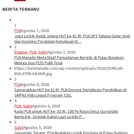
BERITA TERBARU
1
PLN
Agustus 7, 2026
Jaga Listrik Andal Jelang HUT ke-81 RI, PLN UP3 Tahuna Gelar Apel
dan Inspeksi Peralatan Kepulauan N…
2
Etalase
,
PLN
,
Sulut
Agustus 7, 2026
PLN Manado Minta Maaf Pemadaman Bergilir di Pulau Bunaken,
Minggu Dua PLTD Pulih Total
https://harimanado.com/wp-content/uploads/2026/03/IKLAN-
IDUL-FITRI-AN-NUR.jpg
3
PLN
Agustus 6, 2026
Semarakkan HUT ke 81 RI, PLN Dorong Digitalisasi Pendidikan di
SMPN1 Palu Lewat Program TJSL
4
PLN
,
Sulut
Agustus 6, 2026
Kado PLN untuk HUT ke- 81 RI, 100 % Rasio Desa Gorontalo
Berlistrik, Setelah Kabel Laut Listriki P…
5
Sulut
Agustus 5, 2026
Gorontalo Terang. PLN Nyalakan Listrik Perdana di Pulau Dudepo,