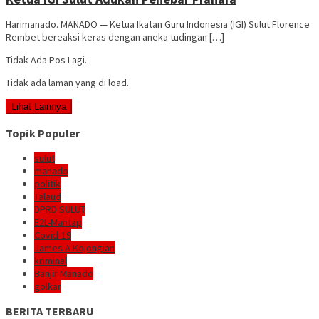
Harimanado. MANADO — Ketua Ikatan Guru Indonesia (IGI) Sulut Florence
Rembet bereaksi keras dengan aneka tudingan […]
Tidak Ada Pos Lagi.
Tidak ada laman yang di load.
Lihat Lainnya
Topik Populer
sulut
manado
politik
Talaud
DPRD SULUT
E2L-Mantap
Covid-19
James A Kojongian
kriminal
Banjir Manado
golkar
BERITA TERBARU