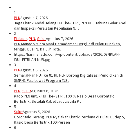
1
PLN
Agustus 7, 2026
Jaga Listrik Andal Jelang HUT ke-81 RI, PLN UP3 Tahuna Gelar Apel
dan Inspeksi Peralatan Kepulauan N…
2
Etalase
,
PLN
,
Sulut
Agustus 7, 2026
PLN Manado Minta Maaf Pemadaman Bergilir di Pulau Bunaken,
Minggu Dua PLTD Pulih Total
https://harimanado.com/wp-content/uploads/2026/03/IKLAN-
IDUL-FITRI-AN-NUR.jpg
3
PLN
Agustus 6, 2026
Semarakkan HUT ke 81 RI, PLN Dorong Digitalisasi Pendidikan di
SMPN1 Palu Lewat Program TJSL
4
PLN
,
Sulut
Agustus 6, 2026
Kado PLN untuk HUT ke- 81 RI, 100 % Rasio Desa Gorontalo
Berlistrik, Setelah Kabel Laut Listriki P…
5
Sulut
Agustus 5, 2026
Gorontalo Terang. PLN Nyalakan Listrik Perdana di Pulau Dudepo,
Rasio Desa Berlistrik 100 Persen
6