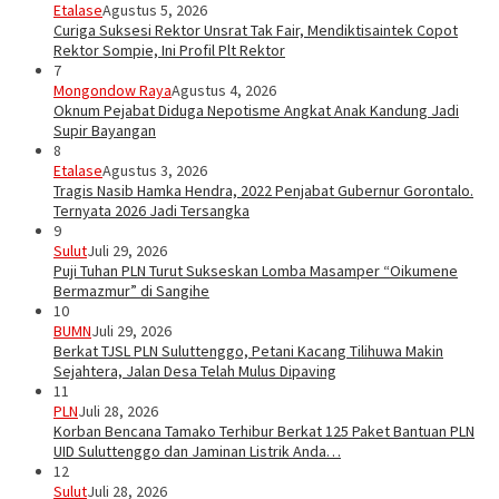
Etalase
Agustus 5, 2026
Curiga Suksesi Rektor Unsrat Tak Fair, Mendiktisaintek Copot
Rektor Sompie, Ini Profil Plt Rektor
7
Mongondow Raya
Agustus 4, 2026
Oknum Pejabat Diduga Nepotisme Angkat Anak Kandung Jadi
Supir Bayangan
8
Etalase
Agustus 3, 2026
Tragis Nasib Hamka Hendra, 2022 Penjabat Gubernur Gorontalo.
Ternyata 2026 Jadi Tersangka
9
Sulut
Juli 29, 2026
Puji Tuhan PLN Turut Sukseskan Lomba Masamper “Oikumene
Bermazmur” di Sangihe
10
BUMN
Juli 29, 2026
Berkat TJSL PLN Suluttenggo, Petani Kacang Tilihuwa Makin
Sejahtera, Jalan Desa Telah Mulus Dipaving
11
PLN
Juli 28, 2026
Korban Bencana Tamako Terhibur Berkat 125 Paket Bantuan PLN
UID Suluttenggo dan Jaminan Listrik Anda…
12
Sulut
Juli 28, 2026