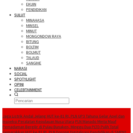
EKUIN
PENDIDIKAN
SULUT
MINAHASA
MINSEL
MINUT
MONGONDOW RAYA
BITUNG
BOLTIM
BOLMUT
TALAUD
SANGIHE
NARASI
SOCIAL
SPOTYLIGHT
OPINI
CELEBTAINMENT
BERITA TERBARU
Jaga Listrik Andal Jelang HUT ke-81 RI, PLN UP3 Tahuna Gelar Apel dan
Inspeksi Peralatan Kepulauan Nusa Utara
PLN Manado Minta Maaf
Pemadaman Bergilir di Pulau Bunaken, Minggu Dua PLTD Pulih Total
Semarakkan HUT ke 81 RI, PLN Dorong Digitalisasi Pendidikan di SMPN1