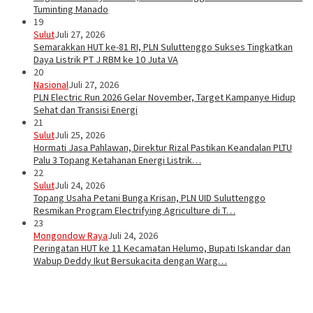
Tuminting Manado
19
Sulut
Juli 27, 2026
Semarakkan HUT ke-81 RI, PLN Suluttenggo Sukses Tingkatkan
Daya Listrik PT J RBM ke 10 Juta VA
20
Nasional
Juli 27, 2026
PLN Electric Run 2026 Gelar November, Target Kampanye Hidup
Sehat dan Transisi Energi
21
Sulut
Juli 25, 2026
Hormati Jasa Pahlawan, Direktur Rizal Pastikan Keandalan PLTU
Palu 3 Topang Ketahanan Energi Listrik…
22
Sulut
Juli 24, 2026
Topang Usaha Petani Bunga Krisan, PLN UID Suluttenggo
Resmikan Program Electrifying Agriculture di T…
23
Mongondow Raya
Juli 24, 2026
Peringatan HUT ke 11 Kecamatan Helumo, Bupati Iskandar dan
Wabup Deddy Ikut Bersukacita dengan Warg…