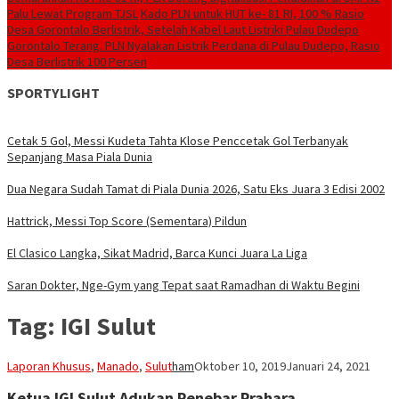
Palu Lewat Program TJSL
Kado PLN untuk HUT ke- 81 RI, 100 % Rasio
Desa Gorontalo Berlistrik, Setelah Kabel Laut Listriki Pulau Dudepo
Gorontalo Terang. PLN Nyalakan Listrik Perdana di Pulau Dudepo, Rasio
Desa Berlistrik 100 Persen
SPORTYLIGHT
Cetak 5 Gol, Messi Kudeta Tahta Klose Penccetak Gol Terbanyak
Sepanjang Masa Piala Dunia
Dua Negara Sudah Tamat di Piala Dunia 2026, Satu Eks Juara 3 Edisi 2002
Hattrick, Messi Top Score (Sementara) Pildun
El Clasico Langka, Sikat Madrid, Barca Kunci Juara La Liga
Saran Dokter, Nge-Gym yang Tepat saat Ramadhan di Waktu Begini
Tag:
IGI Sulut
Laporan Khusus
,
Manado
,
Sulut
ham
Oktober 10, 2019
Januari 24, 2021
Ketua IGI Sulut Adukan Penebar Prahara