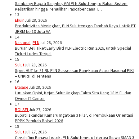
Sambangi Bupati Sangihe, GM PLN Suluttenggo Bahas Sistem
Kelistrikan hingga Pemulihan Pascabencana T…
13
Ekuin
Juli 28, 2026
Produktivitas Meningkat, PLN Suluttenggo Tambah Daya Listrik PT
JRBM ke 10 Juta VA
14
Nasional
,
PLN
Juli 28, 2026
Buruan Beli Tiket Early Bird PLN Electric Run 2026, untuk Special
Ticket Ludes Terjual
15
Sulut
Juli 28, 2026
Spirit HUT ke 81 RI, PLN Sukseskan Rangkaian Acara Nasional PIKI
– UNKRIT di Tentena
16
Etalase
Juli 28, 2026
Luruskan Opini, Kejati Sulut Ungkap Fakta Sita Uang 18 M EL dan
Owner IT Center
17
BOLSEL
Juli 27, 2026
Bupati Iskandar Kamaru Ingatkan 3 Pilar, di Pembukaan Orientasi
PPPK Pemkab Bolsel 2026
18
Sulut
Juli 27, 2026
Cegah Dini Bahaya Listrik, PLN Suluttenggo Literasi Siswa SMAN 3