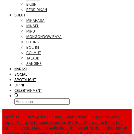
EKUIN
PENDIDIKAN
SULUT
MINAHASA
MINSEL
MINUT
MONGONDOW RAYA
BITUNG
BOLTIM
BOLMUT
TALAUD
SANGIHE
NARASI
SOCIAL
SPOTYLIGHT
OPINI
CELEBTAINMENT
BERITA TERBARU
Bupati Bolsel Beri Apresiasi Pengukuhan Srikandi Jaga Desa Sulut,
Selpian Manoppo Didaulat Nahkodai DPC Bolsel
Turnamen BU FC ke 4
Kata Ketua Askot Manado Makin Inovatif, Banyak Orbitkan Bibit Unggul
Jaga Listrik Andal Jelang HUT ke-81 RI, PLN UP3 Tahuna Gelar Apel dan