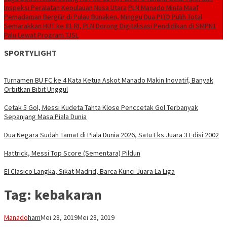
Inspeksi Peralatan Kepulauan Nusa Utara
PLN Manado Minta Maaf
Pemadaman Bergilir di Pulau Bunaken, Minggu Dua PLTD Pulih Total
Semarakkan HUT ke 81 RI, PLN Dorong Digitalisasi Pendidikan di SMPN1
Palu Lewat Program TJSL
SPORTYLIGHT
Turnamen BU FC ke 4 Kata Ketua Askot Manado Makin Inovatif, Banyak
Orbitkan Bibit Unggul
Cetak 5 Gol, Messi Kudeta Tahta Klose Penccetak Gol Terbanyak
Sepanjang Masa Piala Dunia
Dua Negara Sudah Tamat di Piala Dunia 2026, Satu Eks Juara 3 Edisi 2002
Hattrick, Messi Top Score (Sementara) Pildun
El Clasico Langka, Sikat Madrid, Barca Kunci Juara La Liga
Tag:
kebakaran
Manado
ham
Mei 28, 2019
Mei 28, 2019