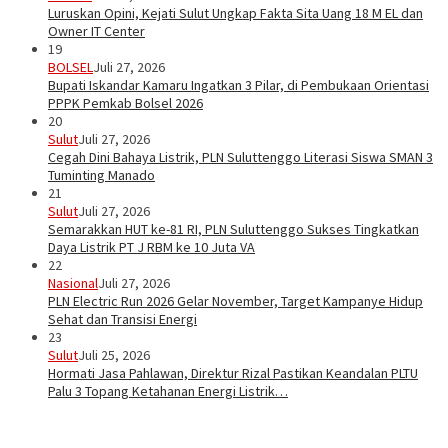
Luruskan Opini, Kejati Sulut Ungkap Fakta Sita Uang 18 M EL dan
Owner IT Center
19
BOLSEL
Juli 27, 2026
Bupati Iskandar Kamaru Ingatkan 3 Pilar, di Pembukaan Orientasi
PPPK Pemkab Bolsel 2026
20
Sulut
Juli 27, 2026
Cegah Dini Bahaya Listrik, PLN Suluttenggo Literasi Siswa SMAN 3
Tuminting Manado
21
Sulut
Juli 27, 2026
Semarakkan HUT ke-81 RI, PLN Suluttenggo Sukses Tingkatkan
Daya Listrik PT J RBM ke 10 Juta VA
22
Nasional
Juli 27, 2026
PLN Electric Run 2026 Gelar November, Target Kampanye Hidup
Sehat dan Transisi Energi
23
Sulut
Juli 25, 2026
Hormati Jasa Pahlawan, Direktur Rizal Pastikan Keandalan PLTU
Palu 3 Topang Ketahanan Energi Listrik…