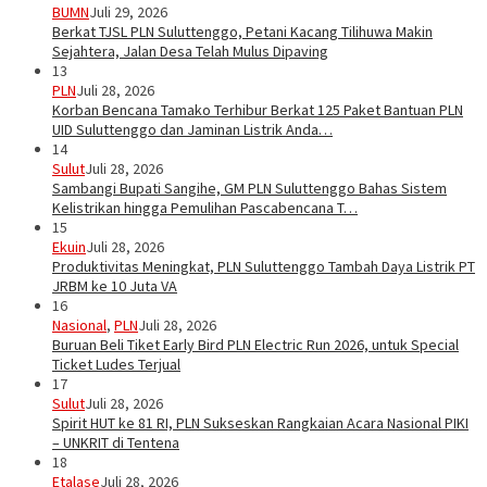
BUMN
Juli 29, 2026
Berkat TJSL PLN Suluttenggo, Petani Kacang Tilihuwa Makin
Sejahtera, Jalan Desa Telah Mulus Dipaving
13
PLN
Juli 28, 2026
Korban Bencana Tamako Terhibur Berkat 125 Paket Bantuan PLN
UID Suluttenggo dan Jaminan Listrik Anda…
14
Sulut
Juli 28, 2026
Sambangi Bupati Sangihe, GM PLN Suluttenggo Bahas Sistem
Kelistrikan hingga Pemulihan Pascabencana T…
15
Ekuin
Juli 28, 2026
Produktivitas Meningkat, PLN Suluttenggo Tambah Daya Listrik PT
JRBM ke 10 Juta VA
16
Nasional
,
PLN
Juli 28, 2026
Buruan Beli Tiket Early Bird PLN Electric Run 2026, untuk Special
Ticket Ludes Terjual
17
Sulut
Juli 28, 2026
Spirit HUT ke 81 RI, PLN Sukseskan Rangkaian Acara Nasional PIKI
– UNKRIT di Tentena
18
Etalase
Juli 28, 2026