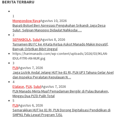
BERITA TERBARU
1
Mongondow Raya
Agustus 10, 2026
Bupati Bolsel Beri Apresiasi Pengukuhan Srikandi Jaga Desa
Sulut, Selpian Manoppo Didaulat Nahkodai …
2
SEPAKBOLA
,
Sulut
Agustus 8, 2026
Turnamen BU FC ke 4 Kata Ketua Askot Manado Makin Inovatif,
Banyak Orbitkan Bibit Unggul
https://harimanado.com/wp-content/uploads/2026/03/IKLAN-
IDUL-FITRI-AN-NUR.jpg
3
PLN
Agustus 7, 2026
Jaga Listrik Andal Jelang HUT ke-81 RI, PLN UP3 Tahuna Gelar Apel
dan Inspeksi Peralatan Kepulauan N…
4
Etalase
,
PLN
,
Sulut
Agustus 7, 2026
PLN Manado Minta Maaf Pemadaman Bergilir di Pulau Bunaken,
Minggu Dua PLTD Pulih Total
5
PLN
Agustus 6, 2026
Semarakkan HUT ke 81 RI, PLN Dorong Digitalisasi Pendidikan di
SMPN1 Palu Lewat Program TJSL