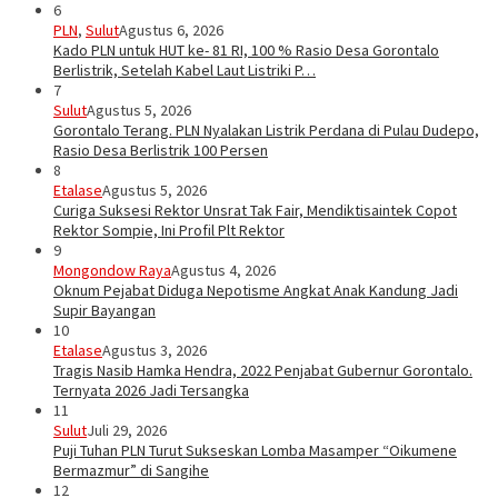
6
PLN
,
Sulut
Agustus 6, 2026
Kado PLN untuk HUT ke- 81 RI, 100 % Rasio Desa Gorontalo
Berlistrik, Setelah Kabel Laut Listriki P…
7
Sulut
Agustus 5, 2026
Gorontalo Terang. PLN Nyalakan Listrik Perdana di Pulau Dudepo,
Rasio Desa Berlistrik 100 Persen
8
Etalase
Agustus 5, 2026
Curiga Suksesi Rektor Unsrat Tak Fair, Mendiktisaintek Copot
Rektor Sompie, Ini Profil Plt Rektor
9
Mongondow Raya
Agustus 4, 2026
Oknum Pejabat Diduga Nepotisme Angkat Anak Kandung Jadi
Supir Bayangan
10
Etalase
Agustus 3, 2026
Tragis Nasib Hamka Hendra, 2022 Penjabat Gubernur Gorontalo.
Ternyata 2026 Jadi Tersangka
11
Sulut
Juli 29, 2026
Puji Tuhan PLN Turut Sukseskan Lomba Masamper “Oikumene
Bermazmur” di Sangihe
12