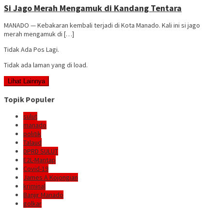
Si Jago Merah Mengamuk di Kandang Tentara
MANADO — Kebakaran kembali terjadi di Kota Manado. Kali ini si jago
merah mengamuk di […]
Tidak Ada Pos Lagi.
Tidak ada laman yang di load.
Lihat Lainnya
Topik Populer
sulut
manado
politik
Talaud
DPRD SULUT
E2L-Mantap
Covid-19
James A Kojongian
kriminal
Banjir Manado
golkar