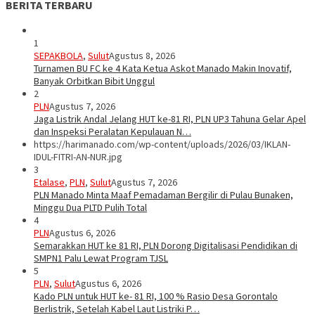
BERITA TERBARU
1
SEPAKBOLA
,
Sulut
Agustus 8, 2026
Turnamen BU FC ke 4 Kata Ketua Askot Manado Makin Inovatif,
Banyak Orbitkan Bibit Unggul
2
PLN
Agustus 7, 2026
Jaga Listrik Andal Jelang HUT ke-81 RI, PLN UP3 Tahuna Gelar Apel
dan Inspeksi Peralatan Kepulauan N…
https://harimanado.com/wp-content/uploads/2026/03/IKLAN-
IDUL-FITRI-AN-NUR.jpg
3
Etalase
,
PLN
,
Sulut
Agustus 7, 2026
PLN Manado Minta Maaf Pemadaman Bergilir di Pulau Bunaken,
Minggu Dua PLTD Pulih Total
4
PLN
Agustus 6, 2026
Semarakkan HUT ke 81 RI, PLN Dorong Digitalisasi Pendidikan di
SMPN1 Palu Lewat Program TJSL
5
PLN
,
Sulut
Agustus 6, 2026
Kado PLN untuk HUT ke- 81 RI, 100 % Rasio Desa Gorontalo
Berlistrik, Setelah Kabel Laut Listriki P…