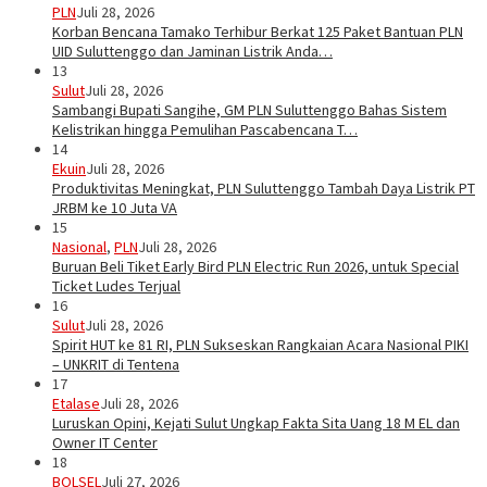
PLN
Juli 28, 2026
Korban Bencana Tamako Terhibur Berkat 125 Paket Bantuan PLN
UID Suluttenggo dan Jaminan Listrik Anda…
13
Sulut
Juli 28, 2026
Sambangi Bupati Sangihe, GM PLN Suluttenggo Bahas Sistem
Kelistrikan hingga Pemulihan Pascabencana T…
14
Ekuin
Juli 28, 2026
Produktivitas Meningkat, PLN Suluttenggo Tambah Daya Listrik PT
JRBM ke 10 Juta VA
15
Nasional
,
PLN
Juli 28, 2026
Buruan Beli Tiket Early Bird PLN Electric Run 2026, untuk Special
Ticket Ludes Terjual
16
Sulut
Juli 28, 2026
Spirit HUT ke 81 RI, PLN Sukseskan Rangkaian Acara Nasional PIKI
– UNKRIT di Tentena
17
Etalase
Juli 28, 2026
Luruskan Opini, Kejati Sulut Ungkap Fakta Sita Uang 18 M EL dan
Owner IT Center
18
BOLSEL
Juli 27, 2026