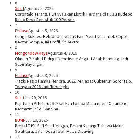
6
Sulut
Agustus 5, 2026
Gorontalo Terang. PLN Nyalakan Listrik Perdana di Pulau Dudepo,
Rasio Desa Berlistrik 100 Persen
7
Etalase
Agustus 5, 2026
Curiga Suksesi Rektor Unsrat Tak Fair, Mendiktisaintek Copot
Rektor Sompie, Ini Profil Plt Rektor
8
Mongondow Raya
Agustus 4, 2026
Oknum Pejabat Diduga Nepotisme Angkat Anak Kandung Jadi
Supir Bayangan
9
Etalase
Agustus 3, 2026
Tragis Nasib Hamka Hendra, 2022 Penjabat Gubernur Gorontalo.
Ternyata 2026 Jadi Tersangka
10
Sulut
Juli 29, 2026
Puji Tuhan PLN Turut Sukseskan Lomba Masamper “Oikumene
Bermazmur” di Sangihe
11
BUMN
Juli 29, 2026
Berkat TJSL PLN Suluttenggo, Petani Kacang Tilihuwa Makin
Sejahtera, Jalan Desa Telah Mulus Dipaving
12