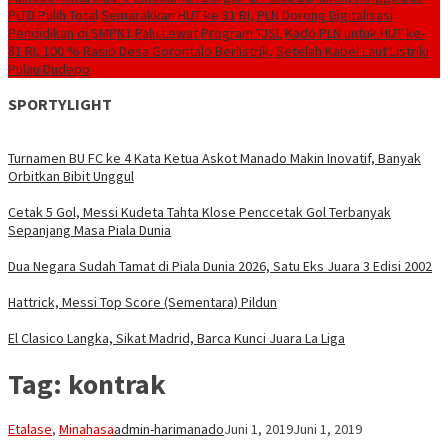
PLTD Pulih Total
Semarakkan HUT ke 81 RI, PLN Dorong Digitalisasi
Pendidikan di SMPN1 Palu Lewat Program TJSL
Kado PLN untuk HUT ke-
81 RI, 100 % Rasio Desa Gorontalo Berlistrik, Setelah Kabel Laut Listriki
Pulau Dudepo
SPORTYLIGHT
Turnamen BU FC ke 4 Kata Ketua Askot Manado Makin Inovatif, Banyak
Orbitkan Bibit Unggul
Cetak 5 Gol, Messi Kudeta Tahta Klose Penccetak Gol Terbanyak
Sepanjang Masa Piala Dunia
Dua Negara Sudah Tamat di Piala Dunia 2026, Satu Eks Juara 3 Edisi 2002
Hattrick, Messi Top Score (Sementara) Pildun
El Clasico Langka, Sikat Madrid, Barca Kunci Juara La Liga
Tag:
kontrak
Etalase
,
Minahasa
admin-harimanado
Juni 1, 2019
Juni 1, 2019