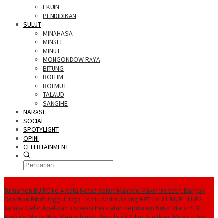
EKUIN
PENDIDIKAN
SULUT
MINAHASA
MINSEL
MINUT
MONGONDOW RAYA
BITUNG
BOLTIM
BOLMUT
TALAUD
SANGIHE
NARASI
SOCIAL
SPOTYLIGHT
OPINI
CELEBTAINMENT
BERITA TERBARU
Turnamen BU FC ke 4 Kata Ketua Askot Manado Makin Inovatif, Banyak
Orbitkan Bibit Unggul
Jaga Listrik Andal Jelang HUT ke-81 RI, PLN UP3
Tahuna Gelar Apel dan Inspeksi Peralatan Kepulauan Nusa Utara
PLN
Manado Minta Maaf Pemadaman Bergilir di Pulau Bunaken, Minggu Dua