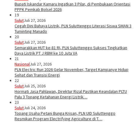
Bupati Iskandar Kamaru Ingatkan 3 Pilar, di Pembukaan Orientasi
PPPK Pemkab Bolsel 2026
19
Sulut
Juli 27, 2026
Cegah Dini Bahaya Listrik, PLN Suluttenggo Literasi Siswa SMAN 3
Tuminting Manado
20
Sulut
Juli 27, 2026
Semarakkan HUT ke-81 RI, PLN Suluttenggo Sukses Tingkatkan
Daya Listrik PT J RBM ke 10 Juta VA
21
Nasional
Juli 27, 2026
PLN Electric Run 2026 Gelar November, Target Kampanye Hidup
Sehat dan Transisi Energi
22
Sulut
Juli 25, 2026
Hormati Jasa Pahlawan, Direktur Rizal Pastikan Keandalan PLTU
Palu 3 Topang Ketahanan Energi Listrik…
23
Sulut
Juli 24, 2026
Topang Usaha Petani Bunga Krisan, PLN UID Suluttenggo
Resmikan Program Electrifying Agriculture di T…