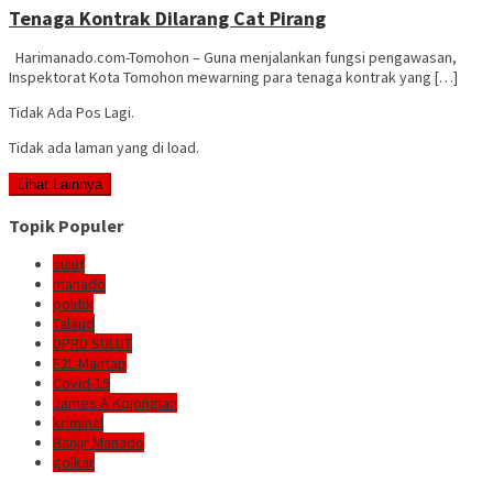
Tenaga Kontrak Dilarang Cat Pirang
Harimanado.com-Tomohon – Guna menjalankan fungsi pengawasan,
Inspektorat Kota Tomohon mewarning para tenaga kontrak yang […]
Tidak Ada Pos Lagi.
Tidak ada laman yang di load.
Lihat Lainnya
Topik Populer
sulut
manado
politik
Talaud
DPRD SULUT
E2L-Mantap
Covid-19
James A Kojongian
kriminal
Banjir Manado
golkar