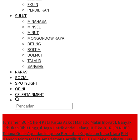
EKUIN
PENDIDIKAN
SULUT
MINAHASA
MINSEL
MINUT
MONGONDOW RAYA
BITUNG
BOLTIM
BOLMUT
TALAUD
SANGIHE
NARASI
SOCIAL
SPOTYLIGHT
OPINI
CELEBTAINMENT
BERITA TERBARU
Turnamen BU FC ke 4 Kata Ketua Askot Manado Makin Inovatif, Banyak
Orbitkan Bibit Unggul
Jaga Listrik Andal Jelang HUT ke-81 RI, PLN UP3
Tahuna Gelar Apel dan Inspeksi Peralatan Kepulauan Nusa Utara
PLN
Manado Minta Maaf Pemadaman Bergilir di Pulau Bunaken, Minggu Dua