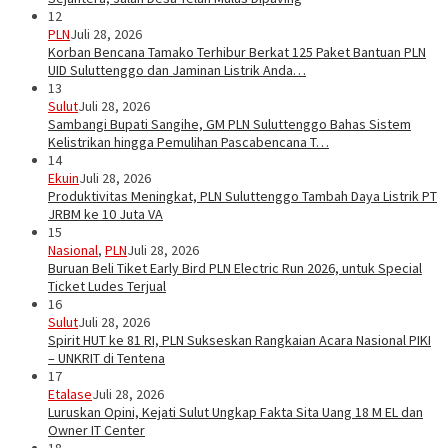
12
PLN
Juli 28, 2026
Korban Bencana Tamako Terhibur Berkat 125 Paket Bantuan PLN
UID Suluttenggo dan Jaminan Listrik Anda…
13
Sulut
Juli 28, 2026
Sambangi Bupati Sangihe, GM PLN Suluttenggo Bahas Sistem
Kelistrikan hingga Pemulihan Pascabencana T…
14
Ekuin
Juli 28, 2026
Produktivitas Meningkat, PLN Suluttenggo Tambah Daya Listrik PT
JRBM ke 10 Juta VA
15
Nasional
,
PLN
Juli 28, 2026
Buruan Beli Tiket Early Bird PLN Electric Run 2026, untuk Special
Ticket Ludes Terjual
16
Sulut
Juli 28, 2026
Spirit HUT ke 81 RI, PLN Sukseskan Rangkaian Acara Nasional PIKI
– UNKRIT di Tentena
17
Etalase
Juli 28, 2026
Luruskan Opini, Kejati Sulut Ungkap Fakta Sita Uang 18 M EL dan
Owner IT Center
18