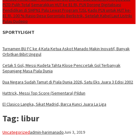
PLTD Pulih Total
Semarakkan HUT ke 81 RI, PLN Dorong Digitalisasi
Pendidikan di SMPN1 Palu Lewat Program TJSL
Kado PLN untuk HUT ke-
81 RI, 100 % Rasio Desa Gorontalo Berlistrik, Setelah Kabel Laut Listriki
Pulau Dudepo
SPORTYLIGHT
Turnamen BU FC ke 4 Kata Ketua Askot Manado Makin Inovatif, Banyak
Orbitkan Bibit Unggul
Cetak 5 Gol, Messi Kudeta Tahta Klose Penccetak Gol Terbanyak
Sepanjang Masa Piala Dunia
Dua Negara Sudah Tamat di Piala Dunia 2026, Satu Eks Juara 3 Edisi 2002
Hattrick, Messi Top Score (Sementara) Pildun
El Clasico Langka, Sikat Madrid, Barca Kunci Juara La Liga
Tag:
libur
Uncategorized
admin-harimanado
Juni 3, 2019