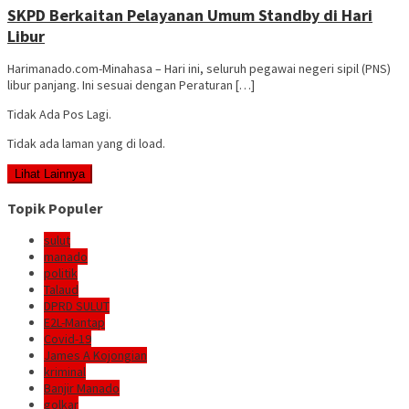
SKPD Berkaitan Pelayanan Umum Standby di Hari
Libur
Harimanado.com-Minahasa – Hari ini, seluruh pegawai negeri sipil (PNS)
libur panjang. Ini sesuai dengan Peraturan […]
Tidak Ada Pos Lagi.
Tidak ada laman yang di load.
Lihat Lainnya
Topik Populer
sulut
manado
politik
Talaud
DPRD SULUT
E2L-Mantap
Covid-19
James A Kojongian
kriminal
Banjir Manado
golkar