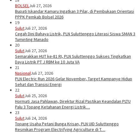
BOLSEL
Juli 27, 2026
Bupati Iskandar Kamaru Ingatkan 3 Pilar, di Pembukaan Orientasi
PPPK Pemkab Bolsel 2026
19
Sulut
Juli 27, 2026
Cegah Dini Bahaya Listrik, PLN Suluttenggo Literasi Siswa SMAN 3
Tuminting Manado
20
Sulut
Juli 27, 2026
Semarakkan HUT ke-81 RI, PLN Suluttenggo Sukses Tingkatkan
Daya Listrik PT J RBM ke 10 Juta VA
21
Nasional
Juli 27, 2026
PLN Electric Run 2026 Gelar November, Target Kampanye Hidup
Sehat dan Transisi Energi
22
Sulut
Juli 25, 2026
Hormati Jasa Pahlawan, Direktur Rizal Pastikan Keandalan PLTU
Palu 3 Topang Ketahanan Energi Listrik…
23
Sulut
Juli 24, 2026
Topang Usaha Petani Bunga Krisan, PLN UID Suluttenggo
Resmikan Program Electrifying Agriculture di T…