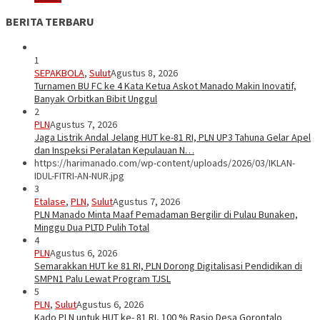
BERITA TERBARU
1
SEPAKBOLA
,
Sulut
Agustus 8, 2026
Turnamen BU FC ke 4 Kata Ketua Askot Manado Makin Inovatif,
Banyak Orbitkan Bibit Unggul
2
PLN
Agustus 7, 2026
Jaga Listrik Andal Jelang HUT ke-81 RI, PLN UP3 Tahuna Gelar Apel
dan Inspeksi Peralatan Kepulauan N…
https://harimanado.com/wp-content/uploads/2026/03/IKLAN-
IDUL-FITRI-AN-NUR.jpg
3
Etalase
,
PLN
,
Sulut
Agustus 7, 2026
PLN Manado Minta Maaf Pemadaman Bergilir di Pulau Bunaken,
Minggu Dua PLTD Pulih Total
4
PLN
Agustus 6, 2026
Semarakkan HUT ke 81 RI, PLN Dorong Digitalisasi Pendidikan di
SMPN1 Palu Lewat Program TJSL
5
PLN
,
Sulut
Agustus 6, 2026
Kado PLN untuk HUT ke- 81 RI, 100 % Rasio Desa Gorontalo