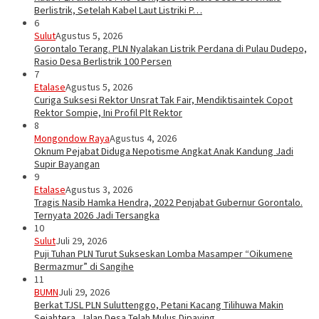
Berlistrik, Setelah Kabel Laut Listriki P…
6
Sulut
Agustus 5, 2026
Gorontalo Terang. PLN Nyalakan Listrik Perdana di Pulau Dudepo,
Rasio Desa Berlistrik 100 Persen
7
Etalase
Agustus 5, 2026
Curiga Suksesi Rektor Unsrat Tak Fair, Mendiktisaintek Copot
Rektor Sompie, Ini Profil Plt Rektor
8
Mongondow Raya
Agustus 4, 2026
Oknum Pejabat Diduga Nepotisme Angkat Anak Kandung Jadi
Supir Bayangan
9
Etalase
Agustus 3, 2026
Tragis Nasib Hamka Hendra, 2022 Penjabat Gubernur Gorontalo.
Ternyata 2026 Jadi Tersangka
10
Sulut
Juli 29, 2026
Puji Tuhan PLN Turut Sukseskan Lomba Masamper “Oikumene
Bermazmur” di Sangihe
11
BUMN
Juli 29, 2026
Berkat TJSL PLN Suluttenggo, Petani Kacang Tilihuwa Makin
Sejahtera, Jalan Desa Telah Mulus Dipaving