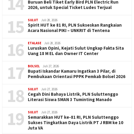
14
Buruan Beli Tiket Early Bird PLN Electric Run
2026, untuk Special Ticket Ludes Terjual
15
SULUT
Juli 28, 2026
Spirit HUT ke 81 RI, PLN Sukseskan Rangkaian
Acara Nasional PIKI – UNKRIT di Tentena
16
ETALASE
Juli 28, 2026
Luruskan Opini, Kejati Sulut Ungkap Fakta Sita
Uang 18 M EL dan Owner IT Center
17
BOLSEL
Juli 27, 2026
Bupati Iskandar Kamaru Ingatkan 3 Pilar, di
Pembukaan Orientasi PPPK Pemkab Bolsel 2026
18
SULUT
Juli 27, 2026
Cegah Dini Bahaya Listrik, PLN Suluttenggo
Literasi Siswa SMAN 3 Tuminting Manado
19
SULUT
Juli 27, 2026
Semarakkan HUT ke-81 RI, PLN Suluttenggo
Sukses Tingkatkan Daya Listrik PT J RBM ke 10
Juta VA