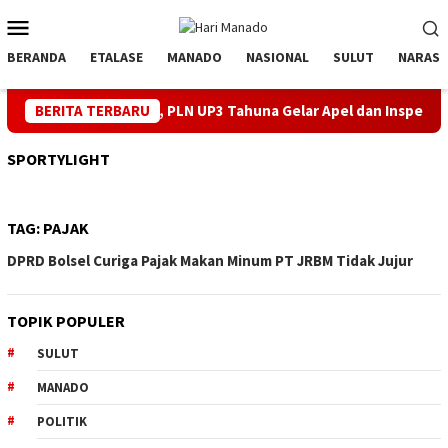
Loncat
Menu
ke
Mobile
konten
BERANDA
ETALASE
MANADO
NASIONAL
SULUT
NARASI
elang HUT ke-81 RI, PLN UP3 Tahuna Gelar Apel dan Inspeksi Pera
BERITA TERBARU
SPORTYLIGHT
TAG:
PAJAK
DPRD Bolsel Curiga Pajak Makan Minum PT JRBM Tidak Jujur
TOPIK POPULER
SULUT
MANADO
POLITIK