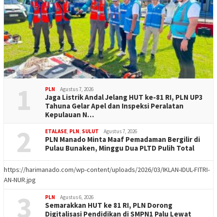
1
PLN
Agustus 7, 2026
Jaga Listrik Andal Jelang HUT ke-81 RI, PLN UP3
Tahuna Gelar Apel dan Inspeksi Peralatan
Kepulauan N…
2
ETALASE
,
PLN
,
SULUT
Agustus 7, 2026
PLN Manado Minta Maaf Pemadaman Bergilir di
Pulau Bunaken, Minggu Dua PLTD Pulih Total
https://harimanado.com/wp-content/uploads/2026/03/IKLAN-IDUL-FITRI-
AN-NUR.jpg
3
PLN
Agustus 6, 2026
Semarakkan HUT ke 81 RI, PLN Dorong
Digitalisasi Pendidikan di SMPN1 Palu Lewat