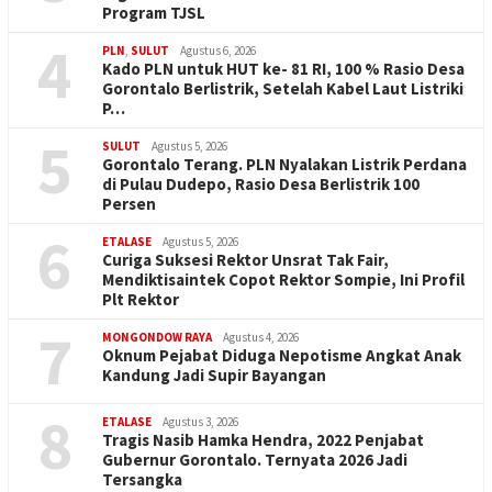
Program TJSL
4
PLN
,
SULUT
Agustus 6, 2026
Kado PLN untuk HUT ke- 81 RI, 100 % Rasio Desa
Gorontalo Berlistrik, Setelah Kabel Laut Listriki
P…
5
SULUT
Agustus 5, 2026
Gorontalo Terang. PLN Nyalakan Listrik Perdana
di Pulau Dudepo, Rasio Desa Berlistrik 100
Persen
6
ETALASE
Agustus 5, 2026
Curiga Suksesi Rektor Unsrat Tak Fair,
Mendiktisaintek Copot Rektor Sompie, Ini Profil
Plt Rektor
7
MONGONDOW RAYA
Agustus 4, 2026
Oknum Pejabat Diduga Nepotisme Angkat Anak
Kandung Jadi Supir Bayangan
8
ETALASE
Agustus 3, 2026
Tragis Nasib Hamka Hendra, 2022 Penjabat
Gubernur Gorontalo. Ternyata 2026 Jadi
Tersangka