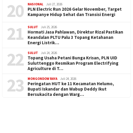
20
NASIONAL
Juli 27, 2026
PLN Electric Run 2026 Gelar November, Target
Kampanye Hidup Sehat dan Transisi Energi
21
SULUT
Juli 25, 2026
Hormati Jasa Pahlawan, Direktur Rizal Pastikan
Keandalan PLTU Palu 3 Topang Ketahanan
Energi Listrik…
22
SULUT
Juli 24, 2026
Topang Usaha Petani Bunga Krisan, PLN UID
Suluttenggo Resmikan Program Electrifying
Agriculture di T…
23
MONGONDOW RAYA
Juli 24, 2026
Peringatan HUT ke 11 Kecamatan Helumo,
Bupati Iskandar dan Wabup Deddy Ikut
Bersukacita dengan Warg…