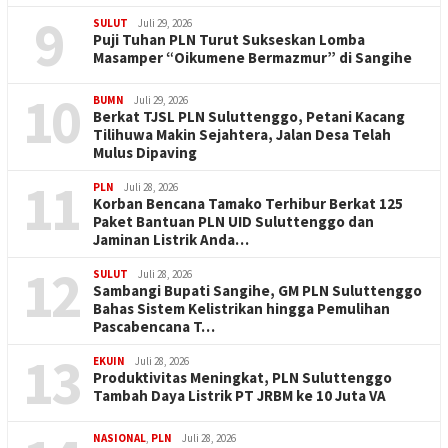
9
SULUT
Juli 29, 2026
Puji Tuhan PLN Turut Sukseskan Lomba
Masamper “Oikumene Bermazmur” di Sangihe
10
BUMN
Juli 29, 2026
Berkat TJSL PLN Suluttenggo, Petani Kacang
Tilihuwa Makin Sejahtera, Jalan Desa Telah
Mulus Dipaving
11
PLN
Juli 28, 2026
Korban Bencana Tamako Terhibur Berkat 125
Paket Bantuan PLN UID Suluttenggo dan
Jaminan Listrik Anda…
12
SULUT
Juli 28, 2026
Sambangi Bupati Sangihe, GM PLN Suluttenggo
Bahas Sistem Kelistrikan hingga Pemulihan
Pascabencana T…
13
EKUIN
Juli 28, 2026
Produktivitas Meningkat, PLN Suluttenggo
Tambah Daya Listrik PT JRBM ke 10 Juta VA
NASIONAL
,
PLN
Juli 28, 2026