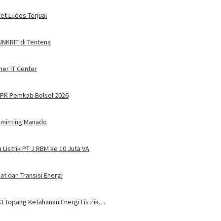
ket Ludes Terjual
 UNKRIT di Tentena
ner IT Center
PPPK Pemkab Bolsel 2026
Tuminting Manado
Listrik PT J RBM ke 10 Juta VA
t dan Transisi Energi
u 3 Topang Ketahanan Energi Listrik…