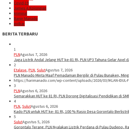
Covid-19
James A Kojongian
kriminal
Banjir Manado
golkar
BERITA TERBARU
1
PLN
Agustus 7, 2026
Jaga Listrik Andal Jelang HUT ke-81 RI, PLN UP3 Tahuna Gelar Apel
2
Etalase
,
PLN
,
Sulut
Agustus 7, 2026
PLN Manado Minta Maaf Pemadaman Bergilir di Pulau Bunaken, Mingg
https://harimanado.com/wp-content/uploads/2026/03/IKLAN-IDUL-F
3
PLN
Agustus 6, 2026
Semarakkan HUT ke 81 RI, PLN Dorong Digitalisasi Pendidikan di S
4
PLN
,
Sulut
Agustus 6, 2026
Kado PLN untuk HUT ke- 81 RI, 100 % Rasio Desa Gorontalo Berlistrik
5
Sulut
Agustus 5, 2026
Gorontalo Terang. PLN Nyalakan Listrik Perdana di Pulau Dudepo, Ra