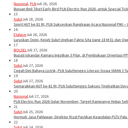
Nasional
,
PLN
Juli 28, 2026
Buruan Beli Tiket Early Bird PLN Electric Run 2026, untuk Special Tic
15
Sulut
Juli 28, 2026
Spirit HUT ke 81 RI, PLN Sukseskan Rangkaian Acara Nasional PIKI –
16
Etalase
Juli 28, 2026
Luruskan Opini, Kejati Sulut Ungkap Fakta Sita Uang 18 M EL dan Ow
17
BOLSEL
Juli 27, 2026
Bupati Iskandar Kamaru Ingatkan 3 Pilar, di Pembukaan Orientasi 
18
Sulut
Juli 27, 2026
Cegah Dini Bahaya Listrik, PLN Suluttenggo Literasi Siswa SMAN 3 
19
Sulut
Juli 27, 2026
Semarakkan HUT ke-81 RI, PLN Suluttenggo Sukses Tingkatkan Daya 
20
Nasional
Juli 27, 2026
PLN Electric Run 2026 Gelar November, Target Kampanye Hidup Seha
21
Sulut
Juli 25, 2026
Hormati Jasa Pahlawan, Direktur Rizal Pastikan Keandalan PLTU Pal
22
Sulut
Juli 24, 2026