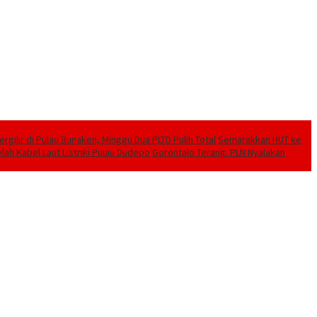
ilir di Pulau Bunaken, Minggu Dua PLTD Pulih Total
Semarakkan HUT ke
lah Kabel Laut Listriki Pulau Dudepo
Gorontalo Terang. PLN Nyalakan