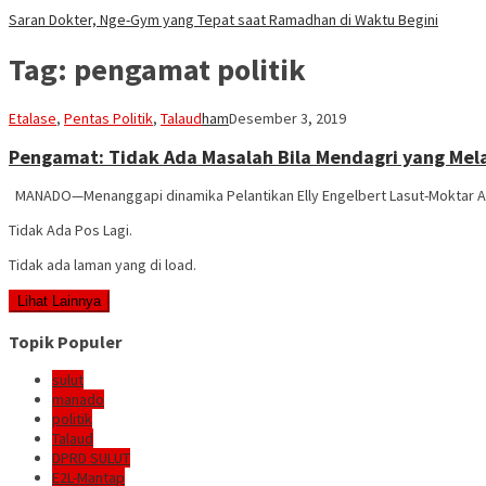
Saran Dokter, Nge-Gym yang Tepat saat Ramadhan di Waktu Begini
Tag:
pengamat politik
Etalase
,
Pentas Politik
,
Talaud
ham
Desember 3, 2019
Pengamat: Tidak Ada Masalah Bila Mendagri yang Mel
MANADO—Menanggapi dinamika Pelantikan Elly Engelbert Lasut-Moktar Ar
Tidak Ada Pos Lagi.
Tidak ada laman yang di load.
Lihat Lainnya
Topik Populer
sulut
manado
politik
Talaud
DPRD SULUT
E2L-Mantap