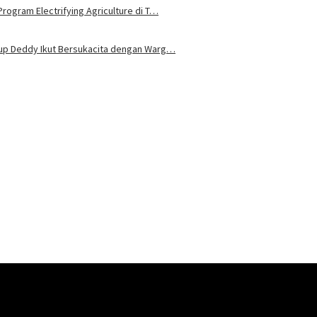
rogram Electrifying Agriculture di T…
bup Deddy Ikut Bersukacita dengan Warg…