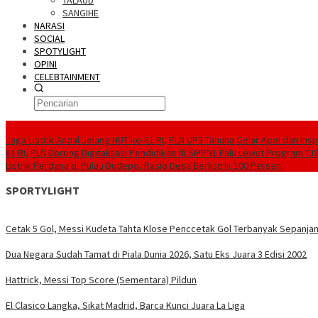
TALAUD
SANGIHE
NARASI
SOCIAL
SPOTYLIGHT
OPINI
CELEBTAINMENT
BERITA TERBARU
Jaga Listrik Andal Jelang HUT ke-81 RI, PLN UP3 Tahuna Gelar Apel dan In
81 RI, PLN Dorong Digitalisasi Pendidikan di SMPN1 Palu Lewat Program TJ
Listrik Perdana di Pulau Dudepo, Rasio Desa Berlistrik 100 Persen
SPORTYLIGHT
Cetak 5 Gol, Messi Kudeta Tahta Klose Penccetak Gol Terbanyak Sepanjan
Dua Negara Sudah Tamat di Piala Dunia 2026, Satu Eks Juara 3 Edisi 2002
Hattrick, Messi Top Score (Sementara) Pildun
El Clasico Langka, Sikat Madrid, Barca Kunci Juara La Liga