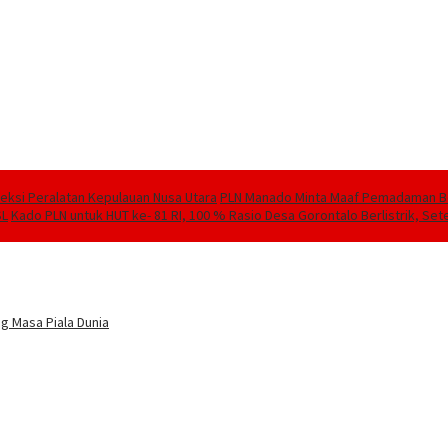
speksi Peralatan Kepulauan Nusa Utara
PLN Manado Minta Maaf Pemadaman Berg
SL
Kado PLN untuk HUT ke- 81 RI, 100 % Rasio Desa Gorontalo Berlistrik, Sete
g Masa Piala Dunia