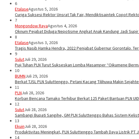
6
Etalase
Agustus 5, 2026
Curiga Suksesi Rektor Unsrat Tak Fair, Mendiktisaintek Copot Rektor
7
Mongondow Raya
Agustus 4, 2026
Oknum Pejabat Diduga Nepotisme Angkat Anak Kandung Jadi Supir
8
Etalase
Agustus 3, 2026
Tragis Nasib Hamka Hendra, 2022 Penjabat Gubernur Gorontalo. Ter
9
Sulut
Juli 29, 2026
Puji Tuhan PLN Turut Sukseskan Lomba Masamper “Oikumene Berm
10
BUMN
Juli 29, 2026
Berkat TJSL PLN Suluttenggo, Petani Kacang Tilihuwa Makin Sejahte
11
PLN
Juli 28, 2026
Korban Bencana Tamako Terhibur Berkat 125 Paket Bantuan PLN UID
12
Sulut
Juli 28, 2026
Sambangi Bupati Sangihe, GM PLN Suluttenggo Bahas Sistem Kelis
13
Ekuin
Juli 28, 2026
Produktivitas Meningkat, PLN Suluttenggo Tambah Daya Listrik PT 
14