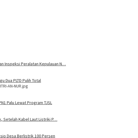
 dan Inspeksi Peralatan Kepulauan N…
u Dua PLTD Pulih Total
ITRI-AN-NUR.jpg
MPN1 Palu Lewat Program TJSL
, Setelah Kabel Laut Listriki P…
sio Desa Berlistrik 100 Persen