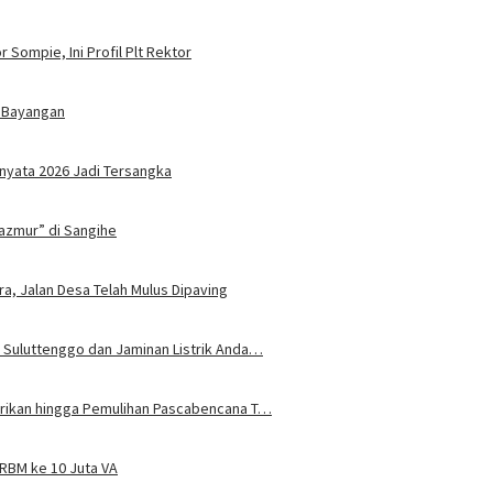
 Sompie, Ini Profil Plt Rektor
 Bayangan
nyata 2026 Jadi Tersangka
azmur” di Sangihe
ra, Jalan Desa Telah Mulus Dipaving
 Suluttenggo dan Jaminan Listrik Anda…
trikan hingga Pemulihan Pascabencana T…
JRBM ke 10 Juta VA