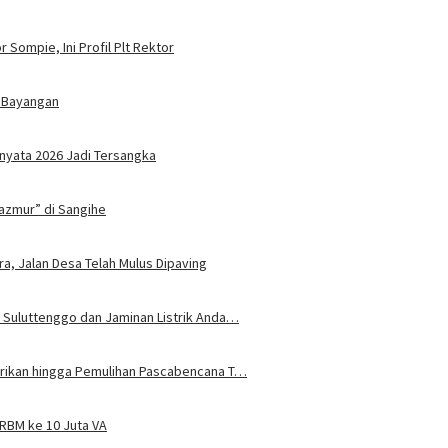
 Sompie, Ini Profil Plt Rektor
 Bayangan
nyata 2026 Jadi Tersangka
azmur” di Sangihe
ra, Jalan Desa Telah Mulus Dipaving
 Suluttenggo dan Jaminan Listrik Anda…
trikan hingga Pemulihan Pascabencana T…
JRBM ke 10 Juta VA