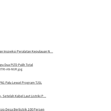
 dan Inspeksi Peralatan Kepulauan N…
u Dua PLTD Pulih Total
ITRI-AN-NUR.jpg
MPN1 Palu Lewat Program TJSL
, Setelah Kabel Laut Listriki P…
sio Desa Berlistrik 100 Persen