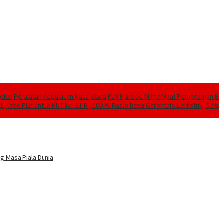
speksi Peralatan Kepulauan Nusa Utara
PLN Manado Minta Maaf Pemadaman Berg
SL
Kado PLN untuk HUT ke- 81 RI, 100 % Rasio Desa Gorontalo Berlistrik, Sete
g Masa Piala Dunia