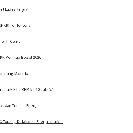
ket Ludes Terjual
 UNKRIT di Tentena
ner IT Center
PPPK Pemkab Bolsel 2026
Tuminting Manado
Listrik PT J RBM ke 10 Juta VA
t dan Transisi Energi
u 3 Topang Ketahanan Energi Listrik…