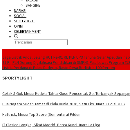
TALAUD
SANGIHE
NARASI
SOCIAL
SPOTYLIGHT
OPINI
CELEBTAINMENT
BERITA TERBARU
Jaga Listrik Andal Jelang HUT ke-81 RI, PLN UP3 Tahuna Gelar Apel dan In
81 RI, PLN Dorong Digitalisasi Pendidikan di SMPN1 Palu Lewat Program TJ
Listrik Perdana di Pulau Dudepo, Rasio Desa Berlistrik 100 Persen
SPORTYLIGHT
Cetak 5 Gol, Messi Kudeta Tahta Klose Penccetak Gol Terbanyak Sepanjan
Dua Negara Sudah Tamat di Piala Dunia 2026, Satu Eks Juara 3 Edisi 2002
Hattrick, Messi Top Score (Sementara) Pildun
El Clasico Langka, Sikat Madrid, Barca Kunci Juara La Liga