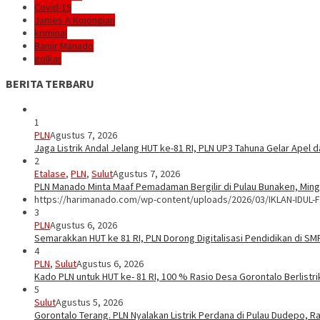
Covid-19
James A Kojongian
kriminal
Banjir Manado
golkar
BERITA TERBARU
1
PLN
Agustus 7, 2026
Jaga Listrik Andal Jelang HUT ke-81 RI, PLN UP3 Tahuna Gelar Apel
2
Etalase
,
PLN
,
Sulut
Agustus 7, 2026
PLN Manado Minta Maaf Pemadaman Bergilir di Pulau Bunaken, Mingg
https://harimanado.com/wp-content/uploads/2026/03/IKLAN-IDUL-F
3
PLN
Agustus 6, 2026
Semarakkan HUT ke 81 RI, PLN Dorong Digitalisasi Pendidikan di S
4
PLN
,
Sulut
Agustus 6, 2026
Kado PLN untuk HUT ke- 81 RI, 100 % Rasio Desa Gorontalo Berlistrik
5
Sulut
Agustus 5, 2026
Gorontalo Terang. PLN Nyalakan Listrik Perdana di Pulau Dudepo, Ra