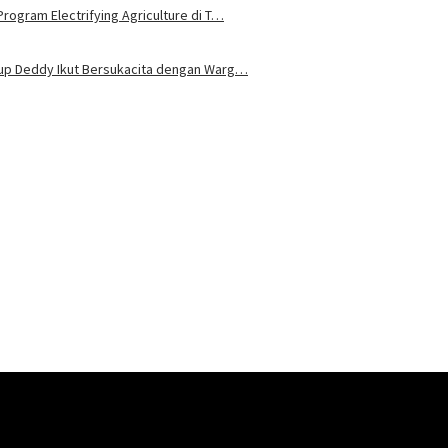
rogram Electrifying Agriculture di T…
bup Deddy Ikut Bersukacita dengan Warg…