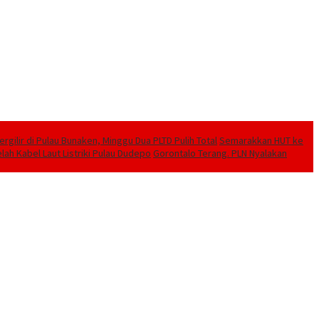
ilir di Pulau Bunaken, Minggu Dua PLTD Pulih Total
Semarakkan HUT ke
lah Kabel Laut Listriki Pulau Dudepo
Gorontalo Terang. PLN Nyalakan