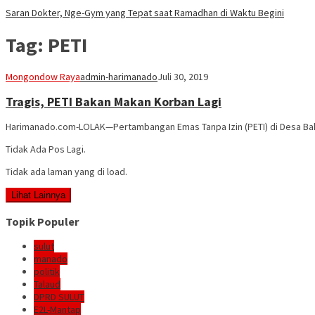
Saran Dokter, Nge-Gym yang Tepat saat Ramadhan di Waktu Begini
Tag:
PETI
Mongondow Raya
admin-harimanado
Juli 30, 2019
Tragis, PETI Bakan Makan Korban Lagi
Harimanado.com-LOLAK—Pertambangan Emas Tanpa Izin (PETI) di Desa Bak
Tidak Ada Pos Lagi.
Tidak ada laman yang di load.
Lihat Lainnya
Topik Populer
sulut
manado
politik
Talaud
DPRD SULUT
E2L-Mantap