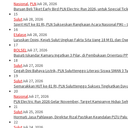
Nasional
,
PLN
Juli 28, 2026
Buruan Beli Tiket Early Bird PLN Electric Run 2026, untuk Special Tic
15
Sulut
Juli 28, 2026
Spirit HUT ke 81 RI, PLN Sukseskan Rangkaian Acara Nasional PIKI –
16
Etalase
Juli 28, 2026
Luruskan Opini, Kejati Sulut Ungkap Fakta Sita Uang 18 M EL dan Ow
17
BOLSEL
Juli 27, 2026
Bupati Iskandar Kamaru Ingatkan 3 Pilar, di Pembukaan Orientasi 
18
Sulut
Juli 27, 2026
Cegah Dini Bahaya Listrik, PLN Suluttenggo Literasi Siswa SMAN 3 
19
Sulut
Juli 27, 2026
Semarakkan HUT ke-81 RI, PLN Suluttenggo Sukses Tingkatkan Daya 
20
Nasional
Juli 27, 2026
PLN Electric Run 2026 Gelar November, Target Kampanye Hidup Seha
21
Sulut
Juli 25, 2026
Hormati Jasa Pahlawan, Direktur Rizal Pastikan Keandalan PLTU Pal
22
Sulut
Juli 24, 2026