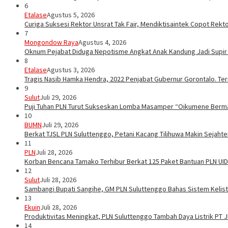
6
Etalase
Agustus 5, 2026
Curiga Suksesi Rektor Unsrat Tak Fair, Mendiktisaintek Copot Rektor
7
Mongondow Raya
Agustus 4, 2026
Oknum Pejabat Diduga Nepotisme Angkat Anak Kandung Jadi Supir
8
Etalase
Agustus 3, 2026
Tragis Nasib Hamka Hendra, 2022 Penjabat Gubernur Gorontalo. Ter
9
Sulut
Juli 29, 2026
Puji Tuhan PLN Turut Sukseskan Lomba Masamper “Oikumene Berm
10
BUMN
Juli 29, 2026
Berkat TJSL PLN Suluttenggo, Petani Kacang Tilihuwa Makin Sejahte
11
PLN
Juli 28, 2026
Korban Bencana Tamako Terhibur Berkat 125 Paket Bantuan PLN UID
12
Sulut
Juli 28, 2026
Sambangi Bupati Sangihe, GM PLN Suluttenggo Bahas Sistem Kelis
13
Ekuin
Juli 28, 2026
Produktivitas Meningkat, PLN Suluttenggo Tambah Daya Listrik PT 
14