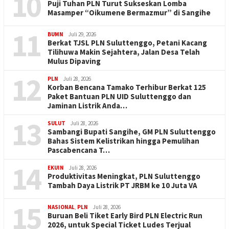
10
Puji Tuhan PLN Turut Sukseskan Lomba
Masamper “Oikumene Bermazmur” di Sangihe
11
BUMN
Juli 29, 2026
Berkat TJSL PLN Suluttenggo, Petani Kacang
Tilihuwa Makin Sejahtera, Jalan Desa Telah
Mulus Dipaving
12
PLN
Juli 28, 2026
Korban Bencana Tamako Terhibur Berkat 125
Paket Bantuan PLN UID Suluttenggo dan
Jaminan Listrik Anda…
13
SULUT
Juli 28, 2026
Sambangi Bupati Sangihe, GM PLN Suluttenggo
Bahas Sistem Kelistrikan hingga Pemulihan
Pascabencana T…
14
EKUIN
Juli 28, 2026
Produktivitas Meningkat, PLN Suluttenggo
Tambah Daya Listrik PT JRBM ke 10 Juta VA
15
NASIONAL
,
PLN
Juli 28, 2026
Buruan Beli Tiket Early Bird PLN Electric Run
2026, untuk Special Ticket Ludes Terjual