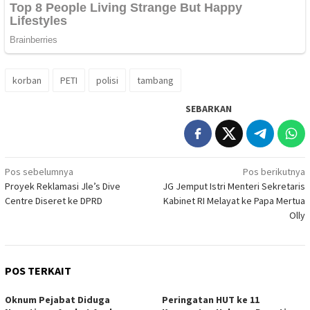
korban
PETI
polisi
tambang
SEBARKAN
Navigasi
Pos sebelumnya
Pos berikutnya
Proyek Reklamasi Jle’s Dive
JG Jemput Istri Menteri Sekretaris
pos
Centre Diseret ke DPRD
Kabinet RI Melayat ke Papa Mertua
Olly
POS TERKAIT
Oknum Pejabat Diduga
Peringatan HUT ke 11