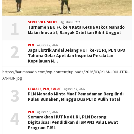
1
SEPAKBOLA
,
SULUT
Agustus 8, 2026
Turnamen BU FC ke 4 Kata Ketua Askot Manado
Makin Inovatif, Banyak Orbitkan Bibit Unggul
2
PLN
Agustus 7, 2026
Jaga Listrik Andal Jelang HUT ke-81 RI, PLN UP3
Tahuna Gelar Apel dan Inspeksi Peralatan
Kepulauan N…
https://harimanado.com/wp-content/uploads/2026/03/IKLAN-IDUL-FITRI-
AN-NUR.jpg
3
ETALASE
,
PLN
,
SULUT
Agustus 7, 2026
PLN Manado Minta Maaf Pemadaman Bergilir di
Pulau Bunaken, Minggu Dua PLTD Pulih Total
4
PLN
Agustus 6, 2026
Semarakkan HUT ke 81 RI, PLN Dorong
Digitalisasi Pendidikan di SMPN1 Palu Lewat
Program TJSL