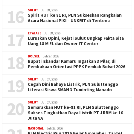
16
SULUT
Juli 28, 2026
Spirit HUT ke 81 RI, PLN Sukseskan Rangkaian
Acara Nasional PIKI – UNKRIT di Tentena
17
ETALASE
Juli 28, 2026
Luruskan Opini, Kejati Sulut Ungkap Fakta Sita
Uang 18 M EL dan Owner IT Center
18
BOLSEL
Juli 27, 2026
Bupati Iskandar Kamaru Ingatkan 3 Pilar, di
Pembukaan Orientasi PPPK Pemkab Bolsel 2026
19
SULUT
Juli 27, 2026
Cegah Dini Bahaya Listrik, PLN Suluttenggo
Literasi Siswa SMAN 3 Tuminting Manado
20
SULUT
Juli 27, 2026
Semarakkan HUT ke-81 RI, PLN Suluttenggo
Sukses Tingkatkan Daya Listrik PT J RBM ke 10
Juta VA
NASIONAL
Juli 27, 2026
PLN Electric Run 2026 Gelar November, Target