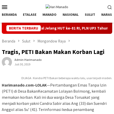
Loncat
Menu
ke
Mobile
konten
BERANDA
ETALASE
MANADO
NASIONAL
SULUT
NARASI
strik Andal Jelang HUT ke-81 RI, PLN UP3 Tahuna Gelar Apel dan 
BERITA TERBARU
Beranda
Sulut
Mongondow Raya
Tragis, PETI Bakan Makan Korban Lagi
Admin-Harimanado
Juli 30, 2019
DIJAGA : Kondisi PETI Bakan beberapa waktu lalu, usai terjadi insiden.
Harimanado.com-LOLAK
—Pertambangan Emas Tanpa Izin
(PETI) di Desa BakanKecamatan Lolayan Bolmong, kembali
memakan korban. Kali ini dua warga Desa Toruakat yang
menjadi korban yakni Candra Sabir alias Ang (33) dan Suendri
Anggol alias Su’ (41). Terinformasi kedua penambang