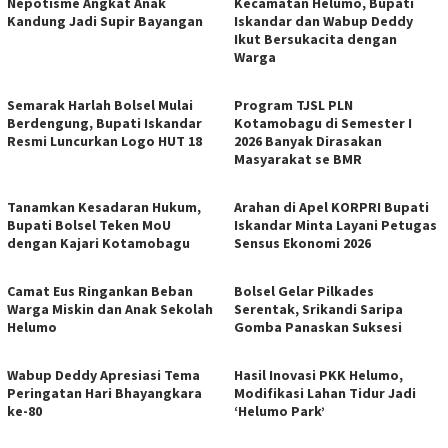
Nepotisme Angkat Anak
Kecamatan Helumo, Bupati
Kandung Jadi Supir Bayangan
Iskandar dan Wabup Deddy
Ikut Bersukacita dengan
Warga
Semarak Harlah Bolsel Mulai
Program TJSL PLN
Berdengung, Bupati Iskandar
Kotamobagu di Semester I
Resmi Luncurkan Logo HUT 18
2026 Banyak Dirasakan
Masyarakat se BMR
Tanamkan Kesadaran Hukum,
Arahan di Apel KORPRI Bupati
Bupati Bolsel Teken MoU
Iskandar Minta Layani Petugas
dengan Kajari Kotamobagu
Sensus Ekonomi 2026
Camat Eus Ringankan Beban
Bolsel Gelar Pilkades
Warga Miskin dan Anak Sekolah
Serentak, Srikandi Saripa
Helumo
Gomba Panaskan Suksesi
Wabup Deddy Apresiasi Tema
Hasil Inovasi PKK Helumo,
Peringatan Hari Bhayangkara
Modifikasi Lahan Tidur Jadi
ke-80
‘Helumo Park’