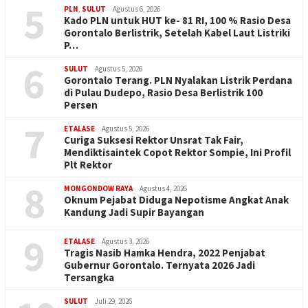
5
PLN
,
SULUT
Agustus 6, 2026
Kado PLN untuk HUT ke- 81 RI, 100 % Rasio Desa
Gorontalo Berlistrik, Setelah Kabel Laut Listriki
P…
6
SULUT
Agustus 5, 2026
Gorontalo Terang. PLN Nyalakan Listrik Perdana
di Pulau Dudepo, Rasio Desa Berlistrik 100
Persen
7
ETALASE
Agustus 5, 2026
Curiga Suksesi Rektor Unsrat Tak Fair,
Mendiktisaintek Copot Rektor Sompie, Ini Profil
Plt Rektor
8
MONGONDOW RAYA
Agustus 4, 2026
Oknum Pejabat Diduga Nepotisme Angkat Anak
Kandung Jadi Supir Bayangan
9
ETALASE
Agustus 3, 2026
Tragis Nasib Hamka Hendra, 2022 Penjabat
Gubernur Gorontalo. Ternyata 2026 Jadi
Tersangka
SULUT
Juli 29, 2026