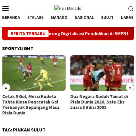
Loncat
Menu
ke
Mobile
konten
BERANDA
ETALASE
MANADO
NASIONAL
SULUT
NARASI
 ke 81 RI, PLN Dorong Digitalisasi Pendidikan di SMPN1 Palu Le
BERITA TERBARU
SPORTYLIGHT
Hattrick, Messi Top Score
(Sementara) Pildun
«
»
Dua Negara Sudah Tamat di
Piala Dunia 2026, Satu Eks
Juara 3 Edisi 2002
TAG:
PINKAN SULUT