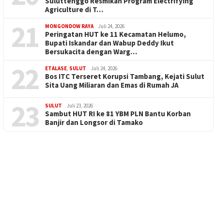
Suluttenggo Resmikan Program Electrifying
Agriculture di T…
21
MONGONDOW RAYA
Juli 24, 2026
Peringatan HUT ke 11 Kecamatan Helumo,
Bupati Iskandar dan Wabup Deddy Ikut
Bersukacita dengan Warg…
22
ETALASE
,
SULUT
Juli 24, 2026
Bos ITC Terseret Korupsi Tambang, Kejati Sulut
Sita Uang Miliaran dan Emas di Rumah JA
23
SULUT
Juli 23, 2026
Sambut HUT RI ke 81 YBM PLN Bantu Korban
Banjir dan Longsor di Tamako