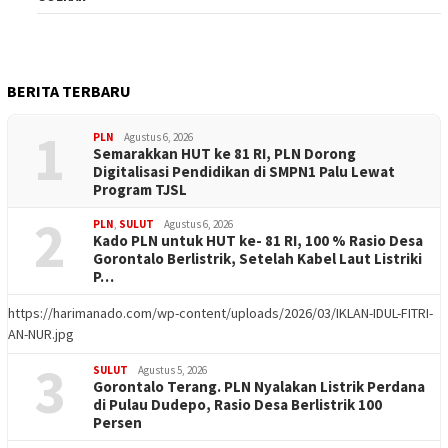
BERITA TERBARU
1
PLN
Agustus 6, 2026
Semarakkan HUT ke 81 RI, PLN Dorong
Digitalisasi Pendidikan di SMPN1 Palu Lewat
Program TJSL
2
PLN
,
SULUT
Agustus 6, 2026
Kado PLN untuk HUT ke- 81 RI, 100 % Rasio Desa
Gorontalo Berlistrik, Setelah Kabel Laut Listriki
P…
https://harimanado.com/wp-content/uploads/2026/03/IKLAN-IDUL-FITRI-
AN-NUR.jpg
3
SULUT
Agustus 5, 2026
Gorontalo Terang. PLN Nyalakan Listrik Perdana
di Pulau Dudepo, Rasio Desa Berlistrik 100
Persen