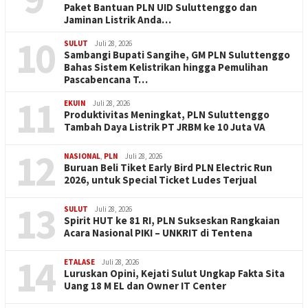
Paket Bantuan PLN UID Suluttenggo dan
Jaminan Listrik Anda…
10
SULUT
Juli 28, 2026
Sambangi Bupati Sangihe, GM PLN Suluttenggo
Bahas Sistem Kelistrikan hingga Pemulihan
Pascabencana T…
11
EKUIN
Juli 28, 2026
Produktivitas Meningkat, PLN Suluttenggo
Tambah Daya Listrik PT JRBM ke 10 Juta VA
12
NASIONAL
,
PLN
Juli 28, 2026
Buruan Beli Tiket Early Bird PLN Electric Run
2026, untuk Special Ticket Ludes Terjual
13
SULUT
Juli 28, 2026
Spirit HUT ke 81 RI, PLN Sukseskan Rangkaian
Acara Nasional PIKI – UNKRIT di Tentena
14
ETALASE
Juli 28, 2026
Luruskan Opini, Kejati Sulut Ungkap Fakta Sita
Uang 18 M EL dan Owner IT Center