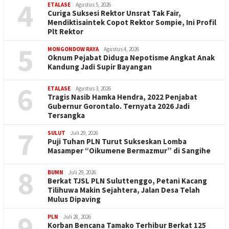
4
ETALASE
Agustus 5, 2026
Curiga Suksesi Rektor Unsrat Tak Fair,
Mendiktisaintek Copot Rektor Sompie, Ini Profil
Plt Rektor
5
MONGONDOW RAYA
Agustus 4, 2026
Oknum Pejabat Diduga Nepotisme Angkat Anak
Kandung Jadi Supir Bayangan
6
ETALASE
Agustus 3, 2026
Tragis Nasib Hamka Hendra, 2022 Penjabat
Gubernur Gorontalo. Ternyata 2026 Jadi
Tersangka
7
SULUT
Juli 29, 2026
Puji Tuhan PLN Turut Sukseskan Lomba
Masamper “Oikumene Bermazmur” di Sangihe
8
BUMN
Juli 29, 2026
Berkat TJSL PLN Suluttenggo, Petani Kacang
Tilihuwa Makin Sejahtera, Jalan Desa Telah
Mulus Dipaving
9
PLN
Juli 28, 2026
Korban Bencana Tamako Terhibur Berkat 125