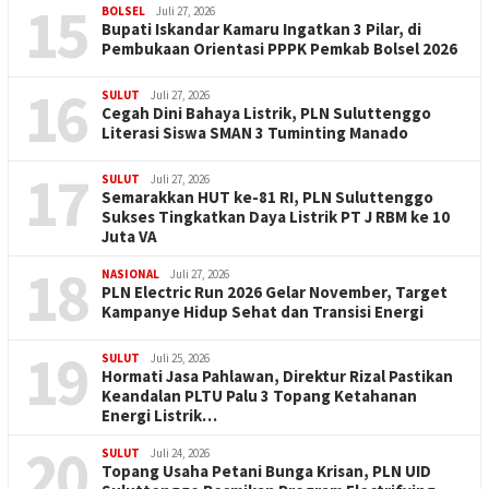
15
BOLSEL
Juli 27, 2026
Bupati Iskandar Kamaru Ingatkan 3 Pilar, di
Pembukaan Orientasi PPPK Pemkab Bolsel 2026
16
SULUT
Juli 27, 2026
Cegah Dini Bahaya Listrik, PLN Suluttenggo
Literasi Siswa SMAN 3 Tuminting Manado
17
SULUT
Juli 27, 2026
Semarakkan HUT ke-81 RI, PLN Suluttenggo
Sukses Tingkatkan Daya Listrik PT J RBM ke 10
Juta VA
18
NASIONAL
Juli 27, 2026
PLN Electric Run 2026 Gelar November, Target
Kampanye Hidup Sehat dan Transisi Energi
19
SULUT
Juli 25, 2026
Hormati Jasa Pahlawan, Direktur Rizal Pastikan
Keandalan PLTU Palu 3 Topang Ketahanan
Energi Listrik…
20
SULUT
Juli 24, 2026
Topang Usaha Petani Bunga Krisan, PLN UID