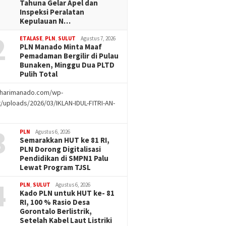
Tahuna Gelar Apel dan
Inspeksi Peralatan
Kepulauan N…
2
ETALASE
,
PLN
,
SULUT
Agustus 7, 2026
PLN Manado Minta Maaf
Pemadaman Bergilir di Pulau
Bunaken, Minggu Dua PLTD
Pulih Total
//harimanado.com/wp-
/uploads/2026/03/IKLAN-IDUL-FITRI-AN-
g
3
PLN
Agustus 6, 2026
Semarakkan HUT ke 81 RI,
PLN Dorong Digitalisasi
Pendidikan di SMPN1 Palu
Lewat Program TJSL
4
PLN
,
SULUT
Agustus 6, 2026
Kado PLN untuk HUT ke- 81
RI, 100 % Rasio Desa
Gorontalo Berlistrik,
Setelah Kabel Laut Listriki