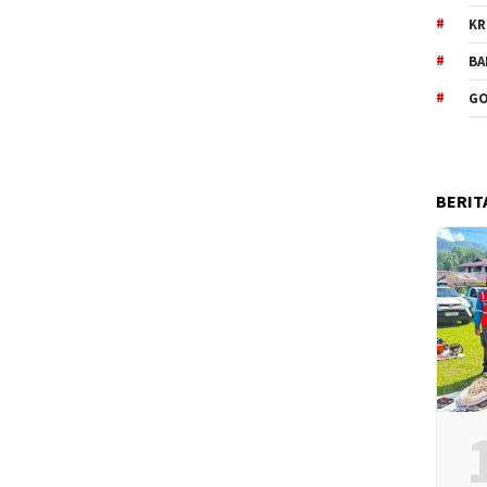
KR
BA
GO
BERIT