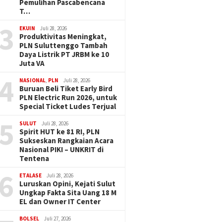
Pemulihan Pascabencana
T…
3
EKUIN
Juli 28, 2026
Produktivitas Meningkat,
PLN Suluttenggo Tambah
Daya Listrik PT JRBM ke 10
Juta VA
4
NASIONAL
,
PLN
Juli 28, 2026
Buruan Beli Tiket Early Bird
PLN Electric Run 2026, untuk
Special Ticket Ludes Terjual
5
SULUT
Juli 28, 2026
Spirit HUT ke 81 RI, PLN
Sukseskan Rangkaian Acara
Nasional PIKI – UNKRIT di
Tentena
6
ETALASE
Juli 28, 2026
Luruskan Opini, Kejati Sulut
Ungkap Fakta Sita Uang 18 M
EL dan Owner IT Center
BOLSEL
Juli 27, 2026