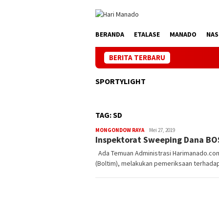
Loncat
ke
konten
BERANDA
ETALASE
MANADO
NAS
BERITA TERBARU
Jaga Listrik 
SPORTYLIGHT
TAG:
SD
MONGONDOW RAYA
admin-
Mei 27, 2019
Inspektorat Sweeping Dana BO
harimanado
Ada Temuan Administrasi Harimanado.com
(Boltim), melakukan pemeriksaan terhada