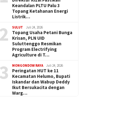
Keandalan PLTU Palu 3
Topang Ketahanan Energi
Listrik…
2
SULUT
Juli 24, 2026
Topang Usaha Petani Bunga
Krisan, PLN UID
Suluttenggo Resmikan
Program Electrifying
Agriculture di T…
3
MONGONDOW RAYA
Juli 24, 2026
Peringatan HUT ke 11
Kecamatan Helumo, Bupati
Iskandar dan Wabup Deddy
Ikut Bersukacita dengan
Warg…