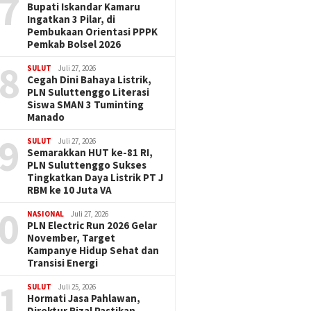
7
Bupati Iskandar Kamaru
Ingatkan 3 Pilar, di
Pembukaan Orientasi PPPK
Pemkab Bolsel 2026
8
SULUT
Juli 27, 2026
Cegah Dini Bahaya Listrik,
PLN Suluttenggo Literasi
Siswa SMAN 3 Tuminting
Manado
9
SULUT
Juli 27, 2026
Semarakkan HUT ke-81 RI,
PLN Suluttenggo Sukses
Tingkatkan Daya Listrik PT J
RBM ke 10 Juta VA
0
NASIONAL
Juli 27, 2026
PLN Electric Run 2026 Gelar
November, Target
Kampanye Hidup Sehat dan
Transisi Energi
1
SULUT
Juli 25, 2026
Hormati Jasa Pahlawan,
Direktur Rizal Pastikan