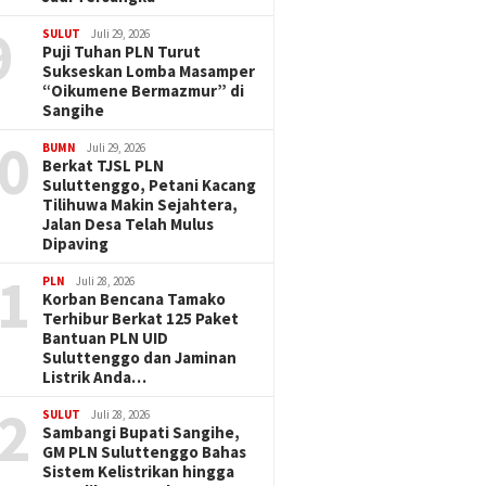
9
SULUT
Juli 29, 2026
Puji Tuhan PLN Turut
Sukseskan Lomba Masamper
“Oikumene Bermazmur” di
Sangihe
0
BUMN
Juli 29, 2026
Berkat TJSL PLN
Suluttenggo, Petani Kacang
Tilihuwa Makin Sejahtera,
Jalan Desa Telah Mulus
Dipaving
1
PLN
Juli 28, 2026
Korban Bencana Tamako
Terhibur Berkat 125 Paket
Bantuan PLN UID
Suluttenggo dan Jaminan
Listrik Anda…
2
SULUT
Juli 28, 2026
Sambangi Bupati Sangihe,
GM PLN Suluttenggo Bahas
Sistem Kelistrikan hingga