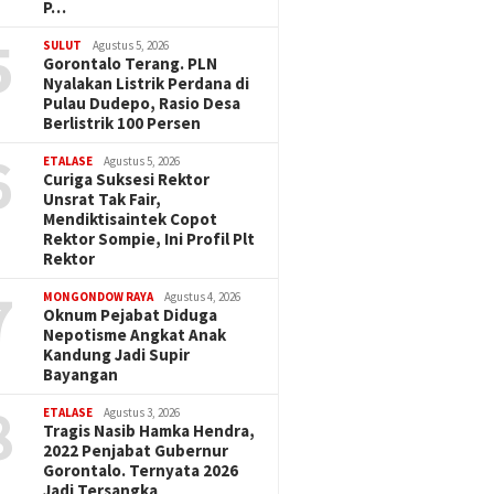
P…
5
SULUT
Agustus 5, 2026
Gorontalo Terang. PLN
Nyalakan Listrik Perdana di
Pulau Dudepo, Rasio Desa
Berlistrik 100 Persen
6
ETALASE
Agustus 5, 2026
Curiga Suksesi Rektor
Unsrat Tak Fair,
Mendiktisaintek Copot
Rektor Sompie, Ini Profil Plt
Rektor
7
MONGONDOW RAYA
Agustus 4, 2026
Oknum Pejabat Diduga
Nepotisme Angkat Anak
Kandung Jadi Supir
Bayangan
8
ETALASE
Agustus 3, 2026
Tragis Nasib Hamka Hendra,
2022 Penjabat Gubernur
Gorontalo. Ternyata 2026
Jadi Tersangka