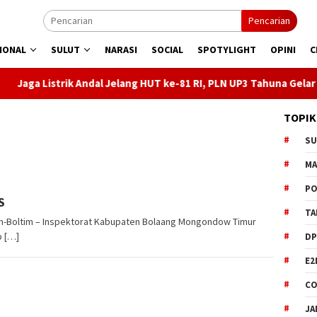
Pencarian
IONAL
SULUT
NARASI
SOCIAL
SPOTYLIGHT
OPINI
C
Andal Jelang HUT ke-81 RI, PLN UP3 Tahuna Gelar Apel dan Inspek
TOPIK
S
M
PO
S
TA
-Boltim – Inspektorat Kabupaten Bolaang Mongondow Timur
p […]
DP
E2
CO
JA