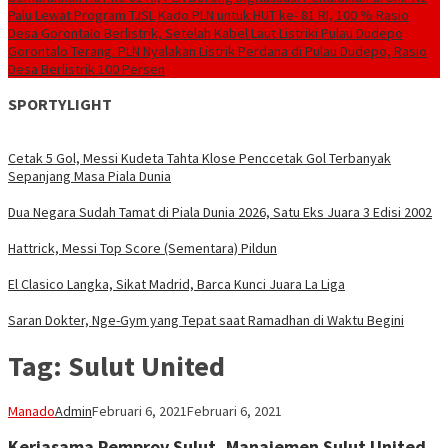
Palu Lewat Program TJSL
Kado PLN untuk HUT ke- 81 RI, 100 % Rasio
Desa Gorontalo Berlistrik, Setelah Kabel Laut Listriki Pulau Dudepo
Gorontalo Terang. PLN Nyalakan Listrik Perdana di Pulau Dudepo, Rasio
Desa Berlistrik 100 Persen
SPORTYLIGHT
Cetak 5 Gol, Messi Kudeta Tahta Klose Penccetak Gol Terbanyak
Sepanjang Masa Piala Dunia
Dua Negara Sudah Tamat di Piala Dunia 2026, Satu Eks Juara 3 Edisi 2002
Hattrick, Messi Top Score (Sementara) Pildun
El Clasico Langka, Sikat Madrid, Barca Kunci Juara La Liga
Saran Dokter, Nge-Gym yang Tepat saat Ramadhan di Waktu Begini
Tag:
Sulut United
Manado
Admin
Februari 6, 2021
Februari 6, 2021
Kerjasama Pemprov Sulut, Manajemen Sulut United