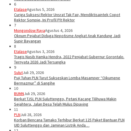
6
Etalase
Agustus 5, 2026
Curiga Suksesi Rektor Unsrat Tak Fair, Mendiktisaintek Copot
Rektor Sompie, Ini Profil Plt Rektor
7
Mongondow Raya
Agustus 4, 2026
Oknum Pejabat Diduga Nepotisme Angkat Anak Kandung Jadi
Supir Bayangan
8
Etalase
Agustus 3, 2026
Tragis Nasib Hamka Hendra, 2022 Penjabat Gubernur Gorontalo.
Ternyata 2026 Jadi Tersangka
9
Sulut
Juli 29, 2026
Puji Tuhan PLN Turut Sukseskan Lomba Masamper “Oikumene
Bermazmur” di Sangihe
10
BUMN
Juli 29, 2026
Berkat TJSL PLN Suluttenggo, Petani Kacang Tilihuwa Makin
Sejahtera, Jalan Desa Telah Mulus Dipaving
11
PLN
Juli 28, 2026
Korban Bencana Tamako Terhibur Berkat 125 Paket Bantuan PLN
UID Suluttenggo dan Jaminan Listrik Anda…
12