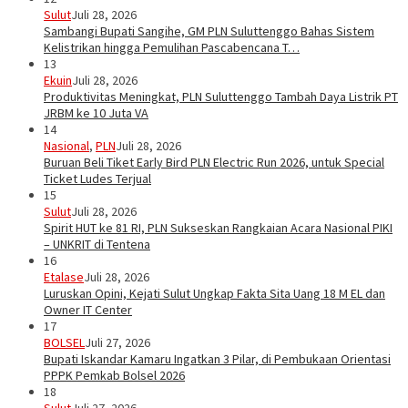
Sulut
Juli 28, 2026
Sambangi Bupati Sangihe, GM PLN Suluttenggo Bahas Sistem
Kelistrikan hingga Pemulihan Pascabencana T…
13
Ekuin
Juli 28, 2026
Produktivitas Meningkat, PLN Suluttenggo Tambah Daya Listrik PT
JRBM ke 10 Juta VA
14
Nasional
,
PLN
Juli 28, 2026
Buruan Beli Tiket Early Bird PLN Electric Run 2026, untuk Special
Ticket Ludes Terjual
15
Sulut
Juli 28, 2026
Spirit HUT ke 81 RI, PLN Sukseskan Rangkaian Acara Nasional PIKI
– UNKRIT di Tentena
16
Etalase
Juli 28, 2026
Luruskan Opini, Kejati Sulut Ungkap Fakta Sita Uang 18 M EL dan
Owner IT Center
17
BOLSEL
Juli 27, 2026
Bupati Iskandar Kamaru Ingatkan 3 Pilar, di Pembukaan Orientasi
PPPK Pemkab Bolsel 2026
18
Sulut
Juli 27, 2026