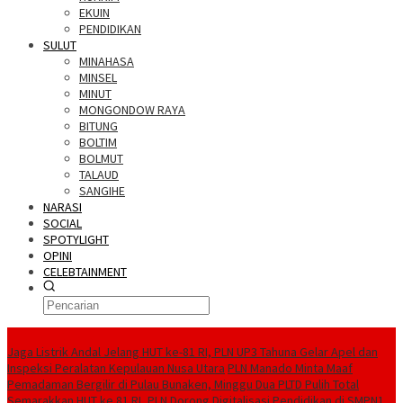
EKUIN
PENDIDIKAN
SULUT
MINAHASA
MINSEL
MINUT
MONGONDOW RAYA
BITUNG
BOLTIM
BOLMUT
TALAUD
SANGIHE
NARASI
SOCIAL
SPOTYLIGHT
OPINI
CELEBTAINMENT
BERITA TERBARU
Jaga Listrik Andal Jelang HUT ke-81 RI, PLN UP3 Tahuna Gelar Apel dan
Inspeksi Peralatan Kepulauan Nusa Utara
PLN Manado Minta Maaf
Pemadaman Bergilir di Pulau Bunaken, Minggu Dua PLTD Pulih Total
Semarakkan HUT ke 81 RI, PLN Dorong Digitalisasi Pendidikan di SMPN1