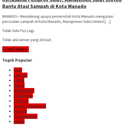
Bantu Atasi Sampah di Kota Manado
MANADO– Mendukung upaya pemerintah Kota Manado mengatasi
persoalan sampah di Kota Manado, Manajemen Sulut United […]
Tidak Ada Pos Lagi.
Tidak ada laman yang di load.
Lihat Lainnya
Topik Populer
sulut
manado
politik
Talaud
DPRD SULUT
E2L-Mantap
Covid-19
James A Kojongian
kriminal
Banjir Manado
golkar