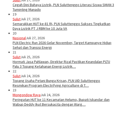
Cegah Dini Bahaya Listrik, PLN Suluttenggo Literasi Siswa SMAN 3
Tuminting Manado
19
Sulut
Juli 27, 2026
Semarakkan HUT ke-81 RI, PLN Suluttenggo Sukses Tingkatkan
Daya Listrik PT J RBM ke 10 Juta VA
20
Nasional
Juli 27, 2026
PLN Electric Run 2026 Gelar November, Target Kampanye Hidup
Sehat dan Transisi Energi
21
Sulut
Juli 25, 2026
Hormati Jasa Pahlawan, Direktur Rizal Pastikan Keandalan PLTU
Palu 3 Topang Ketahanan Energi Listrik…
22
Sulut
Juli 24, 2026
Topang Usaha Petani Bunga Krisan, PLN UID Suluttenggo
Resmikan Program Electrifying Agriculture di T…
23
Mongondow Raya
Juli 24, 2026
Peringatan HUT ke 11 Kecamatan Helumo, Bupati Iskandar dan
Wabup Deddy Ikut Bersukacita dengan Warg…