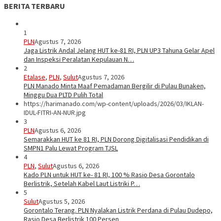
BERITA TERBARU
1
PLN
Agustus 7, 2026
Jaga Listrik Andal Jelang HUT ke-81 RI, PLN UP3 Tahuna Gelar Apel
dan Inspeksi Peralatan Kepulauan N…
2
Etalase
,
PLN
,
Sulut
Agustus 7, 2026
PLN Manado Minta Maaf Pemadaman Bergilir di Pulau Bunaken,
Minggu Dua PLTD Pulih Total
https://harimanado.com/wp-content/uploads/2026/03/IKLAN-
IDUL-FITRI-AN-NUR.jpg
3
PLN
Agustus 6, 2026
Semarakkan HUT ke 81 RI, PLN Dorong Digitalisasi Pendidikan di
SMPN1 Palu Lewat Program TJSL
4
PLN
,
Sulut
Agustus 6, 2026
Kado PLN untuk HUT ke- 81 RI, 100 % Rasio Desa Gorontalo
Berlistrik, Setelah Kabel Laut Listriki P…
5
Sulut
Agustus 5, 2026
Gorontalo Terang. PLN Nyalakan Listrik Perdana di Pulau Dudepo,
Rasio Desa Berlistrik 100 Persen