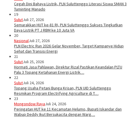
Cegah Dini Bahaya Listrik, PLN Suluttenggo Literasi Siswa SMAN 3
Tuminting Manado
19
Sulut
Juli 27, 2026
Semarakkan HUT ke-81 RI, PLN Suluttenggo Sukses Tingkatkan
Daya Listrik PT J RBM ke 10 Juta VA
20
Nasional
Juli 27, 2026
PLN Electric Run 2026 Gelar November, Target Kampanye Hidup
Sehat dan Transisi Energi
21
Sulut
Juli 25, 2026
Hormati Jasa Pahlawan, Direktur Rizal Pastikan Keandalan PLTU
Palu 3 Topang Ketahanan Energi Listrik…
22
Sulut
Juli 24, 2026
Topang Usaha Petani Bunga Krisan, PLN UID Suluttenggo
Resmikan Program Electrifying Agriculture di T…
23
Mongondow Raya
Juli 24, 2026
Peringatan HUT ke 11 Kecamatan Helumo, Bupati Iskandar dan
Wabup Deddy Ikut Bersukacita dengan Warg…