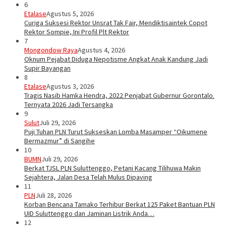
6
Etalase
Agustus 5, 2026
Curiga Suksesi Rektor Unsrat Tak Fair, Mendiktisaintek Copot
Rektor Sompie, Ini Profil Plt Rektor
7
Mongondow Raya
Agustus 4, 2026
Oknum Pejabat Diduga Nepotisme Angkat Anak Kandung Jadi
Supir Bayangan
8
Etalase
Agustus 3, 2026
Tragis Nasib Hamka Hendra, 2022 Penjabat Gubernur Gorontalo.
Ternyata 2026 Jadi Tersangka
9
Sulut
Juli 29, 2026
Puji Tuhan PLN Turut Sukseskan Lomba Masamper “Oikumene
Bermazmur” di Sangihe
10
BUMN
Juli 29, 2026
Berkat TJSL PLN Suluttenggo, Petani Kacang Tilihuwa Makin
Sejahtera, Jalan Desa Telah Mulus Dipaving
11
PLN
Juli 28, 2026
Korban Bencana Tamako Terhibur Berkat 125 Paket Bantuan PLN
UID Suluttenggo dan Jaminan Listrik Anda…
12