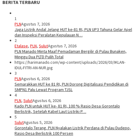
BERITA TERBARU
1
PLN
Agustus 7, 2026
Jaga Listrik Andal Jelang HUT ke-81 RI, PLN UP3 Tahuna Gelar Apel
dan Inspeksi Peralatan Kepulauan N…
2
Etalase
,
PLN
,
Sulut
Agustus 7, 2026
PLN Manado Minta Maaf Pemadaman Bergilir di Pulau Bunaken,
Minggu Dua PLTD Pulih Total
https://harimanado.com/wp-content/uploads/2026/03/IKLAN-
IDUL-FITRI-AN-NUR.jpg
3
PLN
Agustus 6, 2026
Semarakkan HUT ke 81 RI, PLN Dorong Digitalisasi Pendidikan di
SMPN1 Palu Lewat Program TJSL
4
PLN
,
Sulut
Agustus 6, 2026
Kado PLN untuk HUT ke- 81 RI, 100 % Rasio Desa Gorontalo
Berlistrik, Setelah Kabel Laut Listriki P…
5
Sulut
Agustus 5, 2026
Gorontalo Terang. PLN Nyalakan Listrik Perdana di Pulau Dudepo,
Rasio Desa Berlistrik 100 Persen