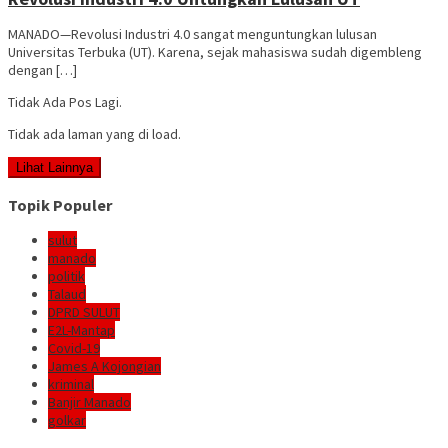
MANADO—Revolusi Industri 4.0 sangat menguntungkan lulusan
Universitas Terbuka (UT). Karena, sejak mahasiswa sudah digembleng
dengan […]
Tidak Ada Pos Lagi.
Tidak ada laman yang di load.
Lihat Lainnya
Topik Populer
sulut
manado
politik
Talaud
DPRD SULUT
E2L-Mantap
Covid-19
James A Kojongian
kriminal
Banjir Manado
golkar