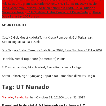
Palu Lewat Program TJSL
Kado PLN untuk HUT ke- 81 RI, 100 % Rasio
Desa Gorontalo Berlistrik, Setelah Kabel Laut Listriki Pulau Dudepo
Gorontalo Terang. PLN Nyalakan Listrik Perdana di Pulau Dudepo, Rasio
Desa Berlistrik 100 Persen
SPORTYLIGHT
Cetak 5 Gol, Messi Kudeta Tahta Klose Penccetak Gol Terbanyak
Sepanjang Masa Piala Dunia
Dua Negara Sudah Tamat di Piala Dunia 2026, Satu Eks Juara 3 Edisi 2002
Hattrick, Messi Top Score (Sementara) Pildun
El Clasico Langka, Sikat Madrid, Barca Kunci Juara La Liga
Saran Dokter, Nge-Gym yang Tepat saat Ramadhan di Waktu Begini
Tag:
UT Manado
Manado
,
Pendidikan
ham
Oktober 31, 2019
Oktober 31, 2019
Revolusi Industri 4.0 Untungkan Lulusan UT