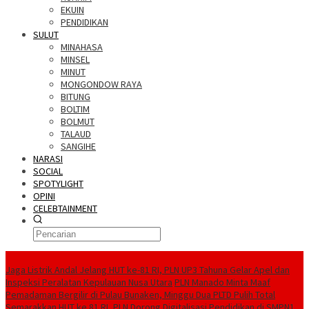
EKUIN
PENDIDIKAN
SULUT
MINAHASA
MINSEL
MINUT
MONGONDOW RAYA
BITUNG
BOLTIM
BOLMUT
TALAUD
SANGIHE
NARASI
SOCIAL
SPOTYLIGHT
OPINI
CELEBTAINMENT
BERITA TERBARU
Jaga Listrik Andal Jelang HUT ke-81 RI, PLN UP3 Tahuna Gelar Apel dan
Inspeksi Peralatan Kepulauan Nusa Utara
PLN Manado Minta Maaf
Pemadaman Bergilir di Pulau Bunaken, Minggu Dua PLTD Pulih Total
Semarakkan HUT ke 81 RI, PLN Dorong Digitalisasi Pendidikan di SMPN1