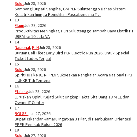
Sulut
Juli 28, 2026
Sambangi Bupati Sangihe, GM PLN Suluttenggo Bahas Sistem
Kelistrikan hingga Pemulihan Pascabencana T…
13
Ekuin
Juli 28, 2026
Produktivitas Meningkat, PLN Suluttenggo Tambah Daya Listrik PT
JRBM ke 10 Juta VA
14
Nasional
,
PLN
Juli 28, 2026
Buruan Beli Tiket Early Bird PLN Electric Run 2026, untuk Special
Ticket Ludes Terjual
15
Sulut
Juli 28, 2026
Spirit HUT ke 81 RI, PLN Sukseskan Rangkaian Acara Nasional PIKI
– UNKRIT di Tentena
16
Etalase
Juli 28, 2026
Luruskan Opini, Kejati Sulut Ungkap Fakta Sita Uang 18 M EL dan
Owner IT Center
17
BOLSEL
Juli 27, 2026
Bupati Iskandar Kamaru Ingatkan 3 Pilar, di Pembukaan Orientasi
PPPK Pemkab Bolsel 2026
18
Sulut
Juli 27, 2026