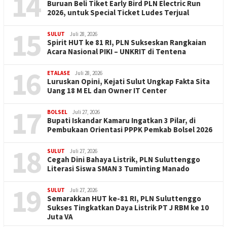
14
Buruan Beli Tiket Early Bird PLN Electric Run
2026, untuk Special Ticket Ludes Terjual
15
SULUT
Juli 28, 2026
Spirit HUT ke 81 RI, PLN Sukseskan Rangkaian
Acara Nasional PIKI – UNKRIT di Tentena
16
ETALASE
Juli 28, 2026
Luruskan Opini, Kejati Sulut Ungkap Fakta Sita
Uang 18 M EL dan Owner IT Center
17
BOLSEL
Juli 27, 2026
Bupati Iskandar Kamaru Ingatkan 3 Pilar, di
Pembukaan Orientasi PPPK Pemkab Bolsel 2026
18
SULUT
Juli 27, 2026
Cegah Dini Bahaya Listrik, PLN Suluttenggo
Literasi Siswa SMAN 3 Tuminting Manado
19
SULUT
Juli 27, 2026
Semarakkan HUT ke-81 RI, PLN Suluttenggo
Sukses Tingkatkan Daya Listrik PT J RBM ke 10
Juta VA