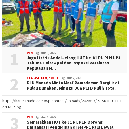
1
PLN
Agustus 7, 2026
Jaga Listrik Andal Jelang HUT ke-81 RI, PLN UP3
Tahuna Gelar Apel dan Inspeksi Peralatan
Kepulauan N…
2
ETALASE
,
PLN
,
SULUT
Agustus 7, 2026
PLN Manado Minta Maaf Pemadaman Bergilir di
Pulau Bunaken, Minggu Dua PLTD Pulih Total
https://harimanado.com/wp-content/uploads/2026/03/IKLAN-IDUL-FITRI-
AN-NUR.jpg
3
PLN
Agustus 6, 2026
Semarakkan HUT ke 81 RI, PLN Dorong
Digitalisasi Pendidikan di SMPN1 Palu Lewat