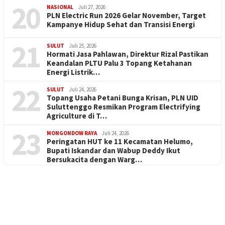
20
NASIONAL
Juli 27, 2026
PLN Electric Run 2026 Gelar November, Target
Kampanye Hidup Sehat dan Transisi Energi
21
SULUT
Juli 25, 2026
Hormati Jasa Pahlawan, Direktur Rizal Pastikan
Keandalan PLTU Palu 3 Topang Ketahanan
Energi Listrik…
22
SULUT
Juli 24, 2026
Topang Usaha Petani Bunga Krisan, PLN UID
Suluttenggo Resmikan Program Electrifying
Agriculture di T…
23
MONGONDOW RAYA
Juli 24, 2026
Peringatan HUT ke 11 Kecamatan Helumo,
Bupati Iskandar dan Wabup Deddy Ikut
Bersukacita dengan Warg…