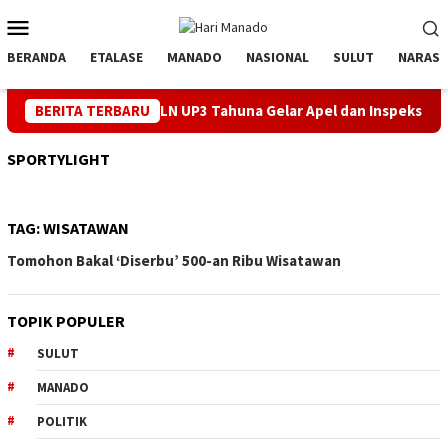
Loncat
Menu
ke
Mobile
konten
BERANDA
ETALASE
MANADO
NASIONAL
SULUT
NARASI
ang HUT ke-81 RI, PLN UP3 Tahuna Gelar Apel dan Inspeksi Perala
BERITA TERBARU
SPORTYLIGHT
TAG:
WISATAWAN
Tomohon Bakal ‘Diserbu’ 500-an Ribu Wisatawan
TOPIK POPULER
SULUT
MANADO
POLITIK