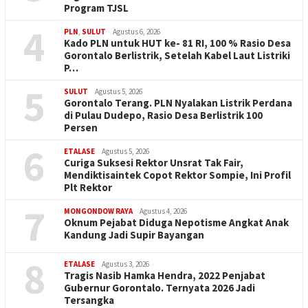
Program TJSL
4
PLN
,
SULUT
Agustus 6, 2026
Kado PLN untuk HUT ke- 81 RI, 100 % Rasio Desa
Gorontalo Berlistrik, Setelah Kabel Laut Listriki
P…
5
SULUT
Agustus 5, 2026
Gorontalo Terang. PLN Nyalakan Listrik Perdana
di Pulau Dudepo, Rasio Desa Berlistrik 100
Persen
6
ETALASE
Agustus 5, 2026
Curiga Suksesi Rektor Unsrat Tak Fair,
Mendiktisaintek Copot Rektor Sompie, Ini Profil
Plt Rektor
7
MONGONDOW RAYA
Agustus 4, 2026
Oknum Pejabat Diduga Nepotisme Angkat Anak
Kandung Jadi Supir Bayangan
8
ETALASE
Agustus 3, 2026
Tragis Nasib Hamka Hendra, 2022 Penjabat
Gubernur Gorontalo. Ternyata 2026 Jadi
Tersangka