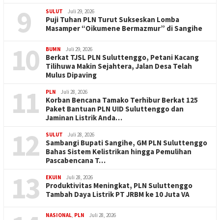
9
SULUT
Juli 29, 2026
Puji Tuhan PLN Turut Sukseskan Lomba
Masamper “Oikumene Bermazmur” di Sangihe
10
BUMN
Juli 29, 2026
Berkat TJSL PLN Suluttenggo, Petani Kacang
Tilihuwa Makin Sejahtera, Jalan Desa Telah
Mulus Dipaving
11
PLN
Juli 28, 2026
Korban Bencana Tamako Terhibur Berkat 125
Paket Bantuan PLN UID Suluttenggo dan
Jaminan Listrik Anda…
12
SULUT
Juli 28, 2026
Sambangi Bupati Sangihe, GM PLN Suluttenggo
Bahas Sistem Kelistrikan hingga Pemulihan
Pascabencana T…
13
EKUIN
Juli 28, 2026
Produktivitas Meningkat, PLN Suluttenggo
Tambah Daya Listrik PT JRBM ke 10 Juta VA
NASIONAL
,
PLN
Juli 28, 2026