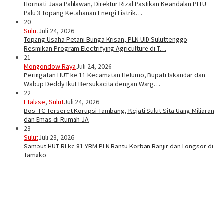
Hormati Jasa Pahlawan, Direktur Rizal Pastikan Keandalan PLTU
Palu 3 Topang Ketahanan Energi Listrik…
20
Sulut
Juli 24, 2026
Topang Usaha Petani Bunga Krisan, PLN UID Suluttenggo
Resmikan Program Electrifying Agriculture di T…
21
Mongondow Raya
Juli 24, 2026
Peringatan HUT ke 11 Kecamatan Helumo, Bupati Iskandar dan
Wabup Deddy Ikut Bersukacita dengan Warg…
22
Etalase
,
Sulut
Juli 24, 2026
Bos ITC Terseret Korupsi Tambang, Kejati Sulut Sita Uang Miliaran
dan Emas di Rumah JA
23
Sulut
Juli 23, 2026
Sambut HUT RI ke 81 YBM PLN Bantu Korban Banjir dan Longsor di
Tamako