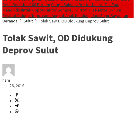
Desa Berlistrik 100 Persen
Curiga Suksesi Rektor Unsrat Tak Fair,
Mendiktisaintek Copot Rektor Sompie, Ini Profil Plt Rektor
Oknum
Pejabat Diduga Nepotisme Angkat Anak Kandung Jadi Supir Bayangan
Beranda
Sulut
Tolak Sawit, OD Didukung Deprov Sulut
Tolak Sawit, OD Didukung
Deprov Sulut
ham
Juli 26, 2019