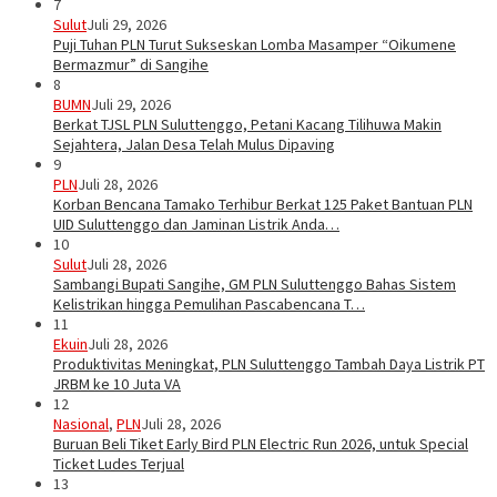
7
Sulut
Juli 29, 2026
Puji Tuhan PLN Turut Sukseskan Lomba Masamper “Oikumene
Bermazmur” di Sangihe
8
BUMN
Juli 29, 2026
Berkat TJSL PLN Suluttenggo, Petani Kacang Tilihuwa Makin
Sejahtera, Jalan Desa Telah Mulus Dipaving
9
PLN
Juli 28, 2026
Korban Bencana Tamako Terhibur Berkat 125 Paket Bantuan PLN
UID Suluttenggo dan Jaminan Listrik Anda…
10
Sulut
Juli 28, 2026
Sambangi Bupati Sangihe, GM PLN Suluttenggo Bahas Sistem
Kelistrikan hingga Pemulihan Pascabencana T…
11
Ekuin
Juli 28, 2026
Produktivitas Meningkat, PLN Suluttenggo Tambah Daya Listrik PT
JRBM ke 10 Juta VA
12
Nasional
,
PLN
Juli 28, 2026
Buruan Beli Tiket Early Bird PLN Electric Run 2026, untuk Special
Ticket Ludes Terjual
13