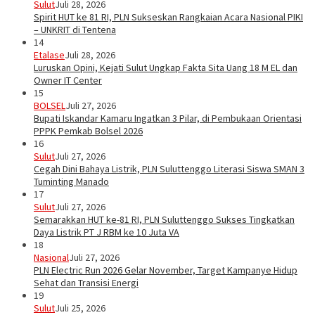
Sulut
Juli 28, 2026
Spirit HUT ke 81 RI, PLN Sukseskan Rangkaian Acara Nasional PIKI
– UNKRIT di Tentena
14
Etalase
Juli 28, 2026
Luruskan Opini, Kejati Sulut Ungkap Fakta Sita Uang 18 M EL dan
Owner IT Center
15
BOLSEL
Juli 27, 2026
Bupati Iskandar Kamaru Ingatkan 3 Pilar, di Pembukaan Orientasi
PPPK Pemkab Bolsel 2026
16
Sulut
Juli 27, 2026
Cegah Dini Bahaya Listrik, PLN Suluttenggo Literasi Siswa SMAN 3
Tuminting Manado
17
Sulut
Juli 27, 2026
Semarakkan HUT ke-81 RI, PLN Suluttenggo Sukses Tingkatkan
Daya Listrik PT J RBM ke 10 Juta VA
18
Nasional
Juli 27, 2026
PLN Electric Run 2026 Gelar November, Target Kampanye Hidup
Sehat dan Transisi Energi
19
Sulut
Juli 25, 2026