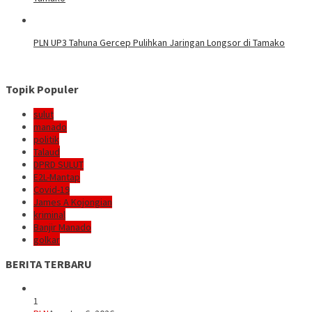
PLN UP3 Tahuna Gercep Pulihkan Jaringan Longsor di Tamako
Topik Populer
sulut
manado
politik
Talaud
DPRD SULUT
E2L-Mantap
Covid-19
James A Kojongian
kriminal
Banjir Manado
golkar
BERITA TERBARU
1