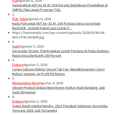
PLN
Agustus 6, 2026
Semarakkan HUT ke 81 RI, PLN Dorong Digitalisasi Pendidikan di
SMPN1 Palu Lewat Program TJSL
2
PLN
,
Sulut
Agustus 6, 2026
Kado PLN untuk HUT ke- 81 RI, 100 % Rasio Desa Gorontalo
Berlistrik, Setelah Kabel Laut Listriki P…
https://harimanado.com/wp-content/uploads/2026/03/IKLAN-
IDUL-FITRI-AN-NUR.jpg
3
Sulut
Agustus 5, 2026
Gorontalo Terang. PLN Nyalakan Listrik Perdana di Pulau Dudepo,
Rasio Desa Berlistrik 100 Persen
4
Etalase
Agustus 5, 2026
Curiga Suksesi Rektor Unsrat Tak Fair, Mendiktisaintek Copot
Rektor Sompie, Ini Profil Plt Rektor
5
Mongondow Raya
Agustus 4, 2026
Oknum Pejabat Diduga Nepotisme Angkat Anak Kandung Jadi
Supir Bayangan
6
Etalase
Agustus 3, 2026
Tragis Nasib Hamka Hendra, 2022 Penjabat Gubernur Gorontalo.
Ternyata 2026 Jadi Tersangka