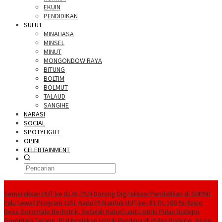
EKUIN
PENDIDIKAN
SULUT
MINAHASA
MINSEL
MINUT
MONGONDOW RAYA
BITUNG
BOLTIM
BOLMUT
TALAUD
SANGIHE
NARASI
SOCIAL
SPOTYLIGHT
OPINI
CELEBTAINMENT
BERITA TERBARU
Semarakkan HUT ke 81 RI, PLN Dorong Digitalisasi Pendidikan di SMPN1
Palu Lewat Program TJSL
Kado PLN untuk HUT ke- 81 RI, 100 % Rasio
Desa Gorontalo Berlistrik, Setelah Kabel Laut Listriki Pulau Dudepo
Gorontalo Terang. PLN Nyalakan Listrik Perdana di Pulau Dudepo, Rasio