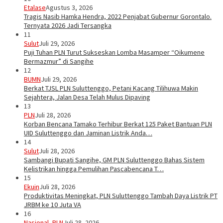
Etalase
Agustus 3, 2026
Tragis Nasib Hamka Hendra, 2022 Penjabat Gubernur Gorontalo.
Ternyata 2026 Jadi Tersangka
11
Sulut
Juli 29, 2026
Puji Tuhan PLN Turut Sukseskan Lomba Masamper “Oikumene
Bermazmur” di Sangihe
12
BUMN
Juli 29, 2026
Berkat TJSL PLN Suluttenggo, Petani Kacang Tilihuwa Makin
Sejahtera, Jalan Desa Telah Mulus Dipaving
13
PLN
Juli 28, 2026
Korban Bencana Tamako Terhibur Berkat 125 Paket Bantuan PLN
UID Suluttenggo dan Jaminan Listrik Anda…
14
Sulut
Juli 28, 2026
Sambangi Bupati Sangihe, GM PLN Suluttenggo Bahas Sistem
Kelistrikan hingga Pemulihan Pascabencana T…
15
Ekuin
Juli 28, 2026
Produktivitas Meningkat, PLN Suluttenggo Tambah Daya Listrik PT
JRBM ke 10 Juta VA
16
Nasional
,
PLN
Juli 28, 2026