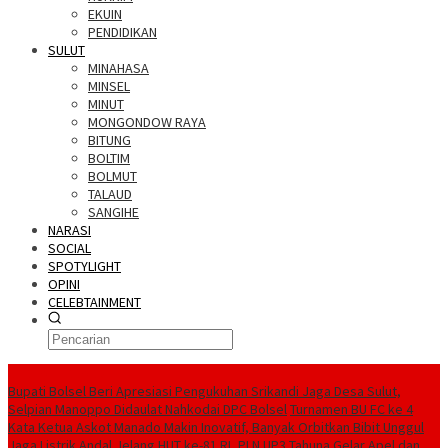
EKUIN
PENDIDIKAN
SULUT
MINAHASA
MINSEL
MINUT
MONGONDOW RAYA
BITUNG
BOLTIM
BOLMUT
TALAUD
SANGIHE
NARASI
SOCIAL
SPOTYLIGHT
OPINI
CELEBTAINMENT
BERITA TERBARU
Bupati Bolsel Beri Apresiasi Pengukuhan Srikandi Jaga Desa Sulut,
Selpian Manoppo Didaulat Nahkodai DPC Bolsel
Turnamen BU FC ke 4
Kata Ketua Askot Manado Makin Inovatif, Banyak Orbitkan Bibit Unggul
Jaga Listrik Andal Jelang HUT ke-81 RI, PLN UP3 Tahuna Gelar Apel dan