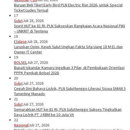
Buruan Beli Tiket Early Bird PLN Electric Run 2026, untuk Special
Ticket Ludes Terjual
17
Sulut
Juli 28, 2026
Spirit HUT ke 81 RI, PLN Sukseskan Rangkaian Acara Nasional PIKI
– UNKRIT di Tentena
18
Etalase
Juli 28, 2026
Luruskan Opini, Kejati Sulut Ungkap Fakta Sita Uang 18 M EL dan
Owner IT Center
19
BOLSEL
Juli 27, 2026
Bupati Iskandar Kamaru Ingatkan 3 Pilar, di Pembukaan Orientasi
PPPK Pemkab Bolsel 2026
20
Sulut
Juli 27, 2026
Cegah Dini Bahaya Listrik, PLN Suluttenggo Literasi Siswa SMAN 3
Tuminting Manado
21
Sulut
Juli 27, 2026
Semarakkan HUT ke-81 RI, PLN Suluttenggo Sukses Tingkatkan
Daya Listrik PT J RBM ke 10 Juta VA
22
Nasional
Juli 27, 2026