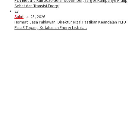
PLN Electric Run 2026 Gelar November, Target Kampanye Hidup
Sehat dan Transisi Energi
23
Sulut
Juli 25, 2026
Hormati Jasa Pahlawan, Direktur Rizal Pastikan Keandalan PLTU
Palu 3 Topang Ketahanan Energi Listrik…