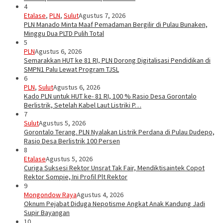
4
Etalase
,
PLN
,
Sulut
Agustus 7, 2026
PLN Manado Minta Maaf Pemadaman Bergilir di Pulau Bunaken,
Minggu Dua PLTD Pulih Total
5
PLN
Agustus 6, 2026
Semarakkan HUT ke 81 RI, PLN Dorong Digitalisasi Pendidikan di
SMPN1 Palu Lewat Program TJSL
6
PLN
,
Sulut
Agustus 6, 2026
Kado PLN untuk HUT ke- 81 RI, 100 % Rasio Desa Gorontalo
Berlistrik, Setelah Kabel Laut Listriki P…
7
Sulut
Agustus 5, 2026
Gorontalo Terang. PLN Nyalakan Listrik Perdana di Pulau Dudepo,
Rasio Desa Berlistrik 100 Persen
8
Etalase
Agustus 5, 2026
Curiga Suksesi Rektor Unsrat Tak Fair, Mendiktisaintek Copot
Rektor Sompie, Ini Profil Plt Rektor
9
Mongondow Raya
Agustus 4, 2026
Oknum Pejabat Diduga Nepotisme Angkat Anak Kandung Jadi
Supir Bayangan
10