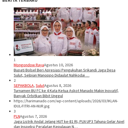
1
Mongondow Raya
Agustus 10, 2026
Bupati Bolsel Beri Apresiasi Pengukuhan Srikandi Jaga Desa
Sulut, Selpian Manoppo Didaulat Nahkodai …
2
SEPAKBOLA
,
Sulut
Agustus 8, 2026
Turnamen BU FC ke 4 Kata Ketua Askot Manado Makin Inovatif,
Banyak Orbitkan Bibit Unggul
https://harimanado.com/wp-content/uploads/2026/03/IKLAN-
IDUL-FITRI-AN-NUR.jpg
3
PLN
Agustus 7, 2026
Jaga Listrik Andal Jelang HUT ke-81 RI, PLN UP3 Tahuna Gelar Apel
dan Inspeksi Peralatan Kepulauan N…