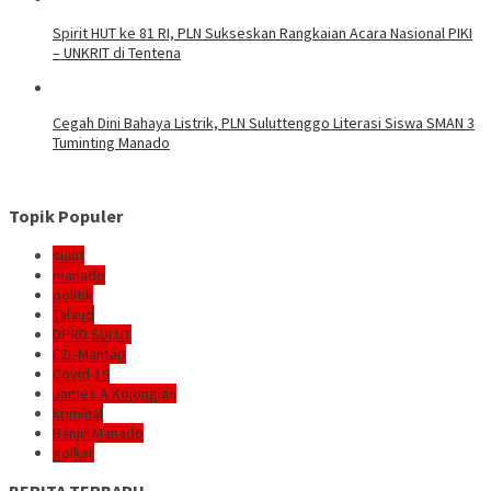
Spirit HUT ke 81 RI, PLN Sukseskan Rangkaian Acara Nasional PIKI
– UNKRIT di Tentena
Cegah Dini Bahaya Listrik, PLN Suluttenggo Literasi Siswa SMAN 3
Tuminting Manado
Topik Populer
sulut
manado
politik
Talaud
DPRD SULUT
E2L-Mantap
Covid-19
James A Kojongian
kriminal
Banjir Manado
golkar
BERITA TERBARU