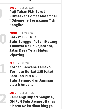
9
SULUT
Juli 29, 2026
Puji Tuhan PLN Turut
Sukseskan Lomba Masamper
“Oikumene Bermazmur” di
Sangihe
0
BUMN
Juli 29, 2026
Berkat TJSL PLN
Suluttenggo, Petani Kacang
Tilihuwa Makin Sejahtera,
Jalan Desa Telah Mulus
Dipaving
1
PLN
Juli 28, 2026
Korban Bencana Tamako
Terhibur Berkat 125 Paket
Bantuan PLN UID
Suluttenggo dan Jaminan
Listrik Anda…
2
SULUT
Juli 28, 2026
Sambangi Bupati Sangihe,
GM PLN Suluttenggo Bahas
Sistem Kelistrikan hingga