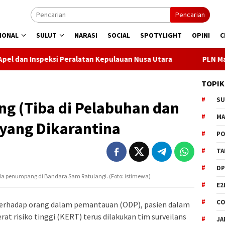
Pencarian
IONAL
SULUT
NARASI
SOCIAL
SPOTYLIGHT
OPINI
C
Peralatan Kepulauan Nusa Utara
PLN Manado Minta Maaf P
TOPIK
S
g (Tiba di Pelabuhan dan
M
yang Dikarantina
PO
TA
DP
ada penumpang di Bandara Sam Ratulangi. (Foto: istimewa)
E2
CO
terhadap orang dalam pemantauan (ODP), pasien dalam
t risiko tinggi (KERT) terus dilakukan tim surveilans
JA