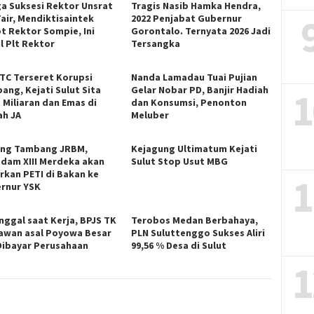
ga Suksesi Rektor Unsrat
Tragis Nasib Hamka Hendra,
Fair, Mendiktisaintek
2022 Penjabat Gubernur
t Rektor Sompie, Ini
Gorontalo. Ternyata 2026 Jadi
l Plt Rektor
Tersangka
ITC Terseret Korupsi
Nanda Lamadau Tuai Pujian
ang, Kejati Sulut Sita
Gelar Nobar PD, Banjir Hadiah
1
 Miliaran dan Emas di
dan Konsumsi, Penonton
h JA
Meluber
ng Tambang JRBM,
Kejagung Ultimatum Kejati
dam XIII Merdeka akan
Sulut Stop Usut MBG
rkan PETI di Bakan ke
1
rnur YSK
nggal saat Kerja, BPJS TK
Terobos Medan Berbahaya,
awan asal Poyowa Besar
PLN Suluttenggo Sukses Aliri
Dibayar Perusahaan
99,56 % Desa di Sulut
1