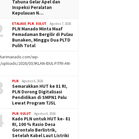
Tahuna Gelar Apel dan
Inspeksi Peralatan
Kepulauan N…
2
ETALASE
,
PLN
,
SULUT
Agustus 7, 2026
PLN Manado Minta Maaf
Pemadaman Bergilir di Pulau
Bunaken, Minggu Dua PLTD
Pulih Total
//harimanado.com/wp-
/uploads/2026/03/IKLAN-IDUL-FITRI-AN-
g
3
PLN
Agustus 6, 2026
Semarakkan HUT ke 81 RI,
PLN Dorong Digitalisasi
Pendidikan di SMPN1 Palu
Lewat Program TJSL
4
PLN
,
SULUT
Agustus 6, 2026
Kado PLN untuk HUT ke- 81
RI, 100 % Rasio Desa
Gorontalo Berlistrik,
Setelah Kabel Laut Listriki