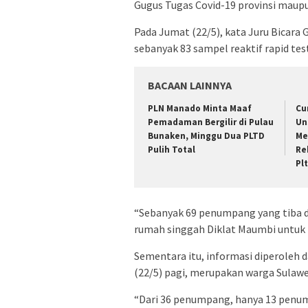
Gugus Tugas Covid-19 provinsi maupu
Pada Jumat (22/5), kata Juru Bicara
sebanyak 83 sampel reaktif rapid test
BACAAN LAINNYA
PLN Manado Minta Maaf
Cu
Pemadaman Bergilir di Pulau
Un
Bunaken, Minggu Dua PLTD
Me
Pulih Total
Re
Pl
“Sebanyak 69 penumpang yang tiba di
rumah singgah Diklat Maumbi untuk p
Sementara itu, informasi diperoleh 
(22/5) pagi, merupakan warga Sulawe
“Dari 36 penumpang, hanya 13 penum