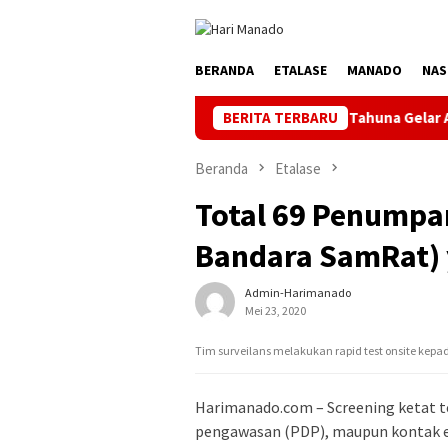
Loncat
ke
konten
BERANDA
ETALASE
MANADO
NAS
dal Jelang HUT ke-81 RI, PLN UP3 Tahuna Gelar Apel dan Inspeksi 
BERITA TERBARU
Beranda
Etalase
Total 69 Penumpan
Bandara SamRat) 
Admin-Harimanado
Mei 23, 2020
Tim surveilans melakukan rapid test onsite kep
Harimanado.com – Screening ketat 
pengawasan (PDP), maupun kontak era