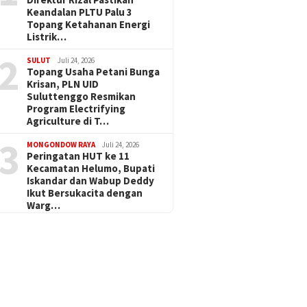
Keandalan PLTU Palu 3
Topang Ketahanan Energi
Listrik…
2
SULUT
Juli 24, 2026
Topang Usaha Petani Bunga
Krisan, PLN UID
Suluttenggo Resmikan
Program Electrifying
Agriculture di T…
3
MONGONDOW RAYA
Juli 24, 2026
Peringatan HUT ke 11
Kecamatan Helumo, Bupati
Iskandar dan Wabup Deddy
Ikut Bersukacita dengan
Warg…