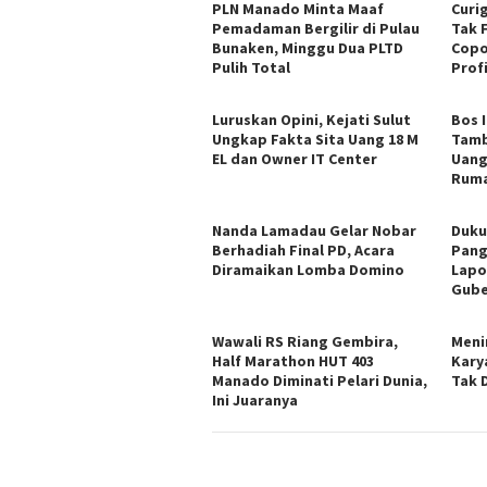
PLN Manado Minta Maaf
Curi
Pemadaman Bergilir di Pulau
Tak 
Bunaken, Minggu Dua PLTD
Copo
Pulih Total
Profi
Luruskan Opini, Kejati Sulut
Bos 
Ungkap Fakta Sita Uang 18 M
Tamb
EL dan Owner IT Center
Uang
Ruma
Nanda Lamadau Gelar Nobar
Duku
Berhadiah Final PD, Acara
Pang
Diramaikan Lomba Domino
Lapo
Gube
Wawali RS Riang Gembira,
Meni
Half Marathon HUT 403
Kary
Manado Diminati Pelari Dunia,
Tak 
Ini Juaranya