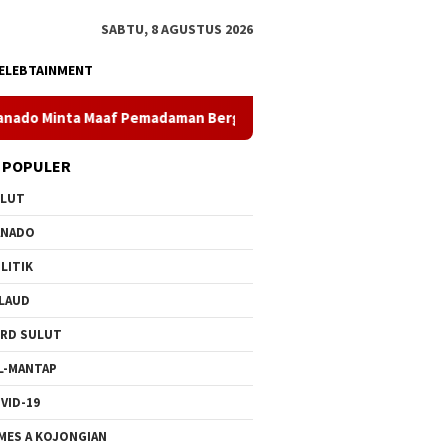
SABTU, 8 AGUSTUS 2026
ELEBTAINMENT
emadaman Bergilir di Pulau Bunaken, Minggu Dua PLTD Pulih Tota
 POPULER
ULUT
ANADO
LITIK
LAUD
RD SULUT
L-MANTAP
VID-19
MES A KOJONGIAN