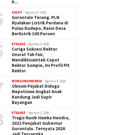
P…
5
SULUT
Agustus 5, 2026
Gorontalo Terang. PLN
Nyalakan Listrik Perdana di
Pulau Dudepo, Rasio Desa
Berlistrik 100 Persen
6
ETALASE
Agustus 5, 2026
Curiga Suksesi Rektor
Unsrat Tak Fair,
Mendiktisaintek Copot
Rektor Sompie, Ini Profil Plt
Rektor
7
MONGONDOW RAYA
Agustus 4, 2026
Oknum Pejabat Diduga
Nepotisme Angkat Anak
Kandung Jadi Supir
Bayangan
8
ETALASE
Agustus 3, 2026
Tragis Nasib Hamka Hendra,
2022 Penjabat Gubernur
Gorontalo. Ternyata 2026
Jadi Tersangka