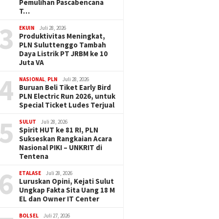
Pemulihan Pascabencana
T…
3
EKUIN
Juli 28, 2026
Produktivitas Meningkat,
PLN Suluttenggo Tambah
Daya Listrik PT JRBM ke 10
Juta VA
4
NASIONAL
,
PLN
Juli 28, 2026
Buruan Beli Tiket Early Bird
PLN Electric Run 2026, untuk
Special Ticket Ludes Terjual
5
SULUT
Juli 28, 2026
Spirit HUT ke 81 RI, PLN
Sukseskan Rangkaian Acara
Nasional PIKI – UNKRIT di
Tentena
6
ETALASE
Juli 28, 2026
Luruskan Opini, Kejati Sulut
Ungkap Fakta Sita Uang 18 M
EL dan Owner IT Center
BOLSEL
Juli 27, 2026