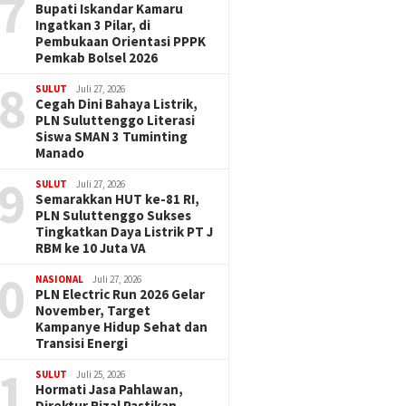
7
Bupati Iskandar Kamaru
Ingatkan 3 Pilar, di
Pembukaan Orientasi PPPK
Pemkab Bolsel 2026
8
SULUT
Juli 27, 2026
Cegah Dini Bahaya Listrik,
PLN Suluttenggo Literasi
Siswa SMAN 3 Tuminting
Manado
9
SULUT
Juli 27, 2026
Semarakkan HUT ke-81 RI,
PLN Suluttenggo Sukses
Tingkatkan Daya Listrik PT J
RBM ke 10 Juta VA
0
NASIONAL
Juli 27, 2026
PLN Electric Run 2026 Gelar
November, Target
Kampanye Hidup Sehat dan
Transisi Energi
1
SULUT
Juli 25, 2026
Hormati Jasa Pahlawan,
Direktur Rizal Pastikan