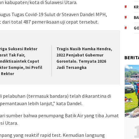
n kabupaten/kota di Sulawesi Utara.
KR
 Gugus Tugas Covid-19 Sulut dr Steaven Dandel MPH,
BA
 dari total 487 pemeriksaan uji cepat tersebut.
GO
riga Suksesi Rektor
Tragis Nasib Hamka Hendra,
srat Tak Fair,
2022 Penjabat Gubernur
BERIT
ndiktisaintek Copot
Gorontalo. Ternyata 2026
ktor Sompie, Ini Profil
Jadi Tersangka
t Rektor
 pelabuhan (termasuk bandara) telah dikarantina di
emantauan lebih lanjut,” kata Dandel.
dari sumber bahwa penumpang Batik Air yang tiba Jumat
si Utara.
pang yang reaktif rapid test. Kemudian langsung